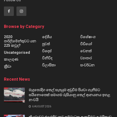
Follow Us
Browse by Category
2020
දේශීය
විශේෂාංග
පාර්ලිමේන්තුවට යන
පුවත්
වීඩියෝ
225 කවුද?
විදෙස්
වෙනත්
Uncategorised
විනිවිද
ව්‍යාපාර
කාලගුණ
විලාසිතා
සංවර්ධන
ක්‍රීඩා
Recent News
මැදපෙරදිග තෙල් සැපයුම අඩුවීම පියවා ගැනීමට
සයිනොපෙක් සමාගම රුසියානු තෙල් ආනයනය ඉහළ
නංවයි
6 AUGUST 2026