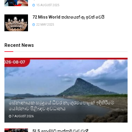
15 AUGUST 2025
72 Miss World තරඟයෙන් ඈ ඉවත් වෙයි
22 MAY 2025
Recent News
සේනානායක සමුද්‍රයේ ධීවර නැංගුරම්පොළක් ඉදිකිරීමේ
යෝජනාව පිළිබඳව අවධානය
7 AUGUST 2026
SLS හෙල්මට් නැත්නම් වැඩ වරදී