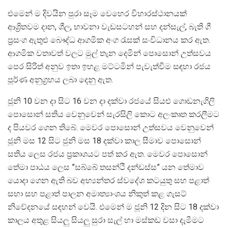
එමෙන් ම දිවයින පුරා සෑම වෙහෙර විහාරස්ථානයක්
ආශ්‍රිතවම දාන, ශීල, භාවනා වැඩසටහන් සහ දන්සැල්, බැති ගී
ප්‍රසංග ඇතුළු බෞද්ධ ආගමික අංග රැසක් සංවිධානය කර ඇත.
ආගමික වතාවත් වලට මුල් තැන දෙමින් පොසොන් උත්සවය
පෙර සිරිත් අනුව ඉතා ඉහළ මට්ටමින් පැවැත්වීම සඳහා රජය
පූර්ණ අනුග්‍රහය ලබා දෙනු ඇත.
ජූනි 10 වන දා සිට 16 වන දා දක්වා රජයේ සියළු ගොඩනැගිලි
පොසොන් සතිය වෙනුවෙන් සැරසිලි කොට අලංකෘත කරලීමට
ද පියවර ගෙන තිබේ. මෙවර පොසොන් උත්සවය වෙනුවෙන්
ජූනි මස 12 සිට ජුනි මස 18 දක්වා කාල සීමාව පොසොන්
සතිය ලෙස රජය ප්‍රකාශයට පත් කර ඇත. මෙවර පොසොන්
තේමා පාඨය ලෙස ”සබ්බේ තසන්ථි දන්ඩස්ස” යන තේමාව
යොදා ගෙන ඇති බව අභ්‍යන්තර ස්වදේශ කටයුතු සහ පළාත්
සභා සහ පළාත් පාලන අමාත්‍යාංශය නිකුත් කළ ගැසට්
නිවේදනයේ සඳහන් වෙයි. එමෙන් ම ජූනි 12 දින සිට 18 දක්වා
කාලය අතුළ සියලු සියලු සුරා සැල් හා මස්කඩ වසා දැමීමට