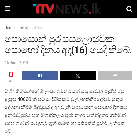
Home
පුවත්
දේශීය
පොසොන් පුර පසලොස්වක
පොහෝ දිනය අද(16) යෙදි තිබේ.
16 June 2019
0
SHARES
මිහිදු හිමියන්ගේ ශ්‍රී ලංකා ගමනයෙන් පසු දෙවන පෑතිස් රජු
ඇතුළු 40000 ක් පමණ පිරිසකට චුල්ලහත්තිපදෝපම සූත්‍රය
දේශනා කිරීම සිදුවූයේ ද අද වැනි පොසොන් පොහෝ දිනකය.
අනුරාධපුරය සහ මිහින්තලය පූජා නගර කේන්ද්‍රකර ගනිමින්
දහස් ගණන් සැදැහැවතුන් ආමිෂ හා ප්‍රතිපත්ති පූජාවල නිරත
වේ.