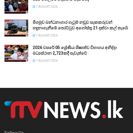
7 AUGUST 2026
මීගමුව බන්ධනාගාර ගැටුම් නඩුව සැකකරුවන්
හඳුනාගැනීමේ පෙරට්ටුව අගෝස්තු 21 දක්වා කල් තැබේ
7 AUGUST 2026
2026 වසරේ 05 ශ්‍රේණිය ශිෂ්‍යත්ව විභාගය අනිද්දා
මධ්‍යස්ථාන 2,723කදී පැවැත්වේ
7 AUGUST 2026