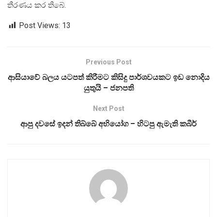
තීරණය කර තිබේ.
Post Views:
13
Previous Post
ආසියාවේ බලය යටපත් කිරීමට කිසිදු පාර්ශවයකට ඉඩ නොදිය
යුතුයි – ජනපති
Next Post
ආපු දවසේ ඉදන් තිබ්බේ අභියෝග – හිටපු ඇමැති කබීර්