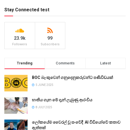
Stay Connected test
23.9k
99
Followers
Subscribers
Trending
Comments
Latest
BOC බැංකුවෙන් ගනුදෙනුකරුවන්ට පණිවිඩයක්
5 JUNE 2025
භාතිය ගැන මේ දැන් ලැබුණු ආරංචිය
8 JULY 2025
ලෝකයේම වෛරල් වූ සංවේදී AI වීඩියෝවේ කතාව
ඇත්තක්