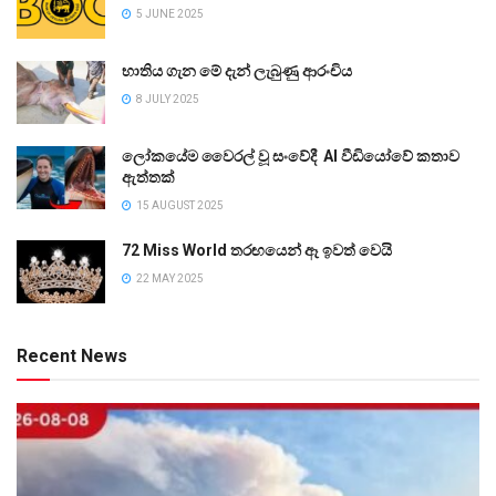
5 JUNE 2025
භාතිය ගැන මේ දැන් ලැබුණු ආරංචිය
8 JULY 2025
ලෝකයේම වෛරල් වූ සංවේදී AI වීඩියෝවේ කතාව
ඇත්තක්
15 AUGUST 2025
72 Miss World තරඟයෙන් ඈ ඉවත් වෙයි
22 MAY 2025
Recent News