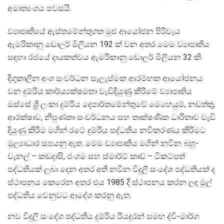
අමාත්‍යංශය පවසයි.
ව්‍යාපෘතියේ ඇස්තමේන්තුගත මුළු ආයෝජන පිරිවැය
ඇමරිකානු ඩොලර් මිලියන 192 ක් වන අතර මෙම ව්‍යාපෘතිය
සඳහා රජයේ දායකත්වය ඇමරිකානු ඩොලර් මිලියන 32 කි.
දිගුකාලීන අංශ සංවර්ධන සැලැස්මක ආරම්භක ආයෝජනය
වන දුම්රිය කාර්ය්‍යක්ෂමතා වැඩිදියුණු කිරීමේ ව්‍යාපෘතිය
ඔස්සේ ශ්‍රී ලංකා දුම්රිය දෙපාර්තමේන්තුවේ මෙහෙයුම්, නඩත්තු,
ආරක්ෂාව, නිපුණතා සංවර්ධනය සහ තාක්ෂණික ධාරිතාව වැඩි
දියුණු කිරීම මගින් රටේ දුම්රිය පද්ධතිය නවීකරණය කිරීමට
මූල්‍යාධාර සපයනු ඇත. මෙම ව්‍යාපෘතිය මගින් නවීන බහු-
චැනල් – කඩදාසි, ජංගම සහ ස්මාර්ට් කාඩ් – ටිකට්පත්
පද්ධතියක් ලබා දෙන අතර අති නවීන විදුලි සංදේශ පද්ධතියක් ද
ස්ථාපනය කෙරෙන අතර එය 1985 දී ස්ථාපනය කරන ලද මුල්
පද්ධතිය වෙනුවට ආදේශ කරනු ඇත.
නව විදුලි සංදේශ පද්ධතිය දුම්රිය රියදුරන් සමඟ ද්වි-මාර්ග