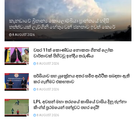
කැනඩාවේ බ්‍රිතාන්‍ය කොලොම්බියා ප්‍රාන්තයේ හදිසි
තත්ත්වයක් ලැව්ගිනි හේතුවෙන් ජනතාව ඉවත් කෙරේ
8 AUGUST 2026
වසර 11ක් කොණ්ඩය නොකපා ගිනස් ලෝක
වාර්තාවක් පිහිටවූ ඉන්දීය තරුණිය
8 AUGUST 2026
සර්බියාව සහ යුක්‍රේනය අතර සමීප ආර්ථික සබඳතා ඇති
කර ගැනීමට එකඟතාව
8 AUGUST 2026
LPL අවසන් මහා තරගයේ කාසියේ වාසිය දිනූ ජැෆ්නා
කිංග්ස් ප්‍රථමයෙන් පන්දුවට පහර දෙයි!
8 AUGUST 2026