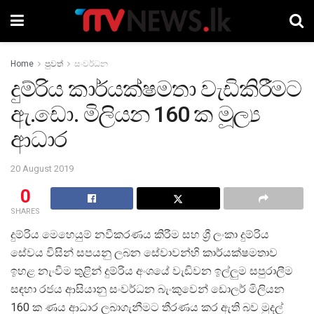
Home
පුවත්
සංවර්ධන
දුම්රිය කාර්යක්ෂමතා වැඩිකිරීමට
ඇ.ඩො. මිලියන 160 ක මූල්‍ය
ආධාර
20 August 2019
0
SHARES
දුම්රිය මෙහෙයුම් නවීකරණය කිරීම සහ ශ්‍රී ලංකා දුම්රිය
සේවය විසින් සපයනු ලබන සේවාවන්හි කාර්යක්ෂමතාව
ඉහළ නැංවීම තුළින් දුම්රිය අංශයේ වැඩිවන ඉල්ලුම සපුරාලීම
සඳහා රජය ආසියානු සංවර්ධන බැංකුවෙන් ඩොලර් මිලියන
160 ක ණය ආධාර ලබාගැනීමට තීරණය කර ඇති බව මුදල්