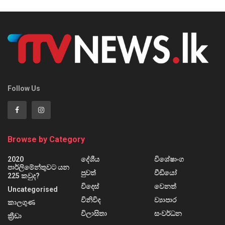
Follow Us
Browse by Category
2020
දේශීය
විශේෂාංග
පාර්ලිමේන්තුවට යන
පුවත්
වීඩියෝ
225 කවුද?
විදෙස්
වෙනත්
Uncategorised
විනිවිද
ව්‍යාපාර
කාලගුණ
විලාසිතා
සංවර්ධන
ක්‍රීඩා