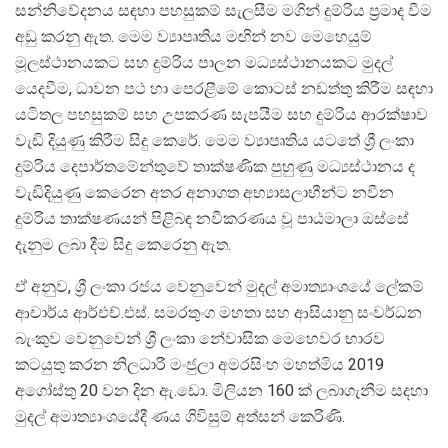
සන්නිවේදනය සඳහා පහසුකම් සැලසීම මගින් දුම්රිය ප්‍රමාද වීම
අඩු කරනු ඇත. මෙම ව්‍යාපෘතිය මඟින් නව මෙහෙයුම්
මූලස්ථානයකට සහ දුම්රිය පාලන මධ්‍යස්ථානයකට මුදල්
යෙදවීම, ධාවන පථ හා පෙරළීමේ කොටස් නඩත්තු කිරීම සඳහා
යටිතල පහසුකම් සහ උපකරණ සැපයීම සහ දුම්රිය ආරක්ෂාව
වැඩි දියුණු කිරීම සිදු කෙරේ. මෙම ව්‍යාපෘතිය යටතේ ශ්‍රී ලංකා
දුම්රිය දෙපාර්තමේන්තුවේ තාක්ෂණික පුහුණු මධ්‍යස්ථානය ද
වැඩිදියුණු කෙරෙන අතර අනාගත අභ්‍යාසලාභීන්ට නවීන
දුම්රිය තාක්ෂණයන් පිළිබඳ නවීකරණය වූ පාඨමාලා ඔස්සේ
දැනුම ලබා දීම සිදු කෙරෙනු ඇත.
ඒ අනුව, ශ්‍රී ලංකා රජය වෙනුවෙන් මුදල් අමාත්‍යාංශයේ ලේකම්
ආචාර්ය ආර්එච්.එස්. සමරතුංග මහතා සහ ආසියානු සංවර්ධන
බැංකුව වෙනුවෙන් ශ්‍රී ලංකා නේවාසික මෙහෙවර භාරව
කටයුතු කරන නිලධාරී මංජුලා අමරසිංහ මහත්මිය 2019
අගෝස්තු 20 වන දින ඇ.ඩො. මිලියන 160 ක් ලබාගැනීම සදහා
මුදල් අමාත්‍යාංශයේදී ණය ගිවිසුම් අත්සන් කෙරිණි.