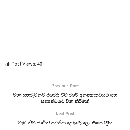
Post Views:
40
Previous Post
මහා සඟරුවනට එරෙහි වීම රටේ අනන්‍යතාවයට සහ
සභ්‍යත්වයට වින කිරීමක්
Next Post
වැඩ නිමවෙමින් පවතින කුරුණෑගල ගම්පෙරලිය