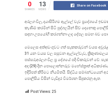
0
13
Share on Facebook
SHARES
VIEWS
අරලගංවිල, දයාසිරිගම ඇල්ලේ වැව ප්‍රදේශයේ ඉඩමක
කැණිම් කරමින් සිටි පුද්ගලයින් සිව් දෙනෙකු පොලිස
සඳහා උපයෝගි කරගන්නා ලද දේපල සමඟ බව පොල
මෙලෙස අත්අඩංගුවට ගත් සැකකරුවන් වයස අවුරුද
31 යන වයස වල පසුවන ඇල්ලේවැව, ත්‍රිකුණාමලය
පස්සර,අරලගංවිල ප්‍ර දේශයේ පදිංචිකරුවන් වේ. ස
අද (29) දින පොලොන්නරුව මහේස්ත්‍රාත් අධිකර
ඉදිරිපත් කිරීමට නියමිතයි. සිද්ධිය සම්බන්ධයෙන් 
පොලිසිය විසින් වැඩිදුර විමර්ශන සිදුකරනු ඇත.
Post Views:
25