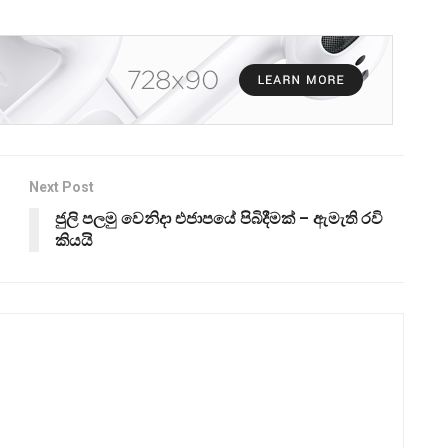
Next Post
ජුලි පලමු වෙනිදා එජාපයේ පිබිදීමක් – ඇමැති රවි
කියයි