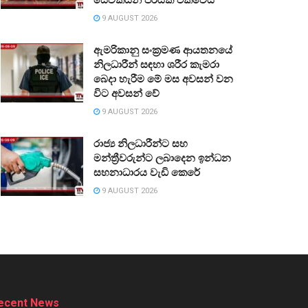
9 AUGUST 2026
ඇමරිකානු සංක්‍රමණ ආයතනයේ
නිලධාරීන් සඳහා ශරීර කැමරා
බෙදා හැරීම මේ මස අවසන් වන
විට අවසන් වේ
9 AUGUST 2026
රාජ්‍ය නිලධාරීන්ට සහ
මන්ත්‍රීවරුන්ට ලබාදෙන ඉන්ධන
සහනාධාරය වැඩි කෙරේ
9 AUGUST 2026
ecent News