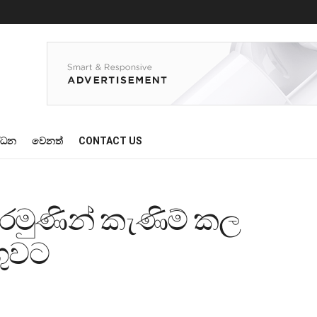
්ධන
වෙනත්
CONTACT US
අරමුණින් කැණිම් කල
ගුවට