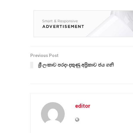
Previous Post
ශ්‍රී ලංකාව පරදා දකුණු අප්‍රිකාව ජය ගනි
editor