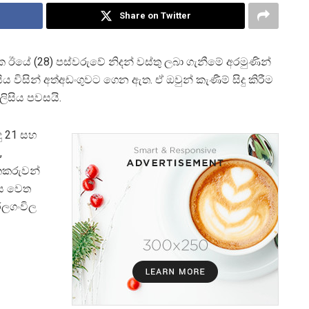
Share on Twitter
 ඊයේ (28) පස්වරුවේ නිදන් වස්තු ලබා ගැනීමේ අරමුණින්
ිය විසින් අත්අඩංගුවට ගෙන ඇත. ඒ ඔවුන් කැණීම් සිදු කිරීම
ිසිය පවසයි.
ු 21 සහ
,
ැකකරුවන්
ණය වෙත
අරලගංවිල