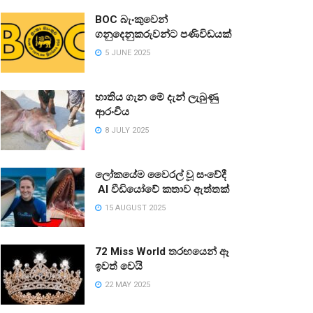
BOC බැංකුවෙන්
ගනුදෙනුකරුවන්ට පණිවිඩයක්
5 JUNE 2025
භාතිය ගැන මේ දැන් ලැබුණු
ආරංචිය
8 JULY 2025
ලෝකයේම වෛරල් වූ සංවේදී
AI වීඩියෝවේ කතාව ඇත්තක්
15 AUGUST 2025
72 Miss World තරඟයෙන් ඈ
ඉවත් වෙයි
22 MAY 2025