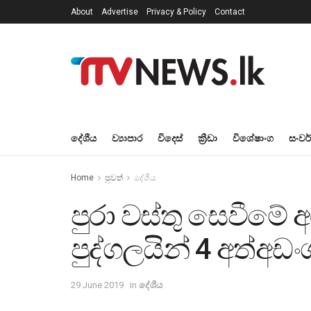
About
Advertise
Privacy & Policy
Contact
දේශීය
ව්‍යාපාර
විදෙස්
ක්‍රීඩා
විශේෂාංග
සංවර
Home
පුවත්
දේශීය
පුරා වස්තු සෙවීමේ 
පුද්ගලයින් 4 අත්අඩං
29 June 2019
in
දේශීය