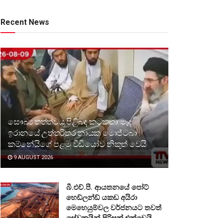
Recent News
සෞඛ්‍ය තත්ත්වය පිළිබඳ කටකතා මැද
ඉරානයේ උත්තරීතර නායක මොජ්ටබා
කම්නේයිගේ පළමු වීඩියෝව නිකුත් වෙයි
9 AUGUST 2026
බී.එච්.පී. ආයතනයේ පෝට්
හෙඩ්ලන්ඩ් යකඩ අයිරා
මෙහෙයුම්වල වර්ජනයට තවත්
සේවකයින් පිරිසක් එක්වෙයි