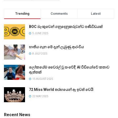
Trending
Comments
Latest
BOC බැංකුවෙන් ගනුදෙනුකරුවන්ට පණිවිඩයක්
5 JUNE 2025
භාතිය ගැන මේ දැන් ලැබුණු ආරංචිය
8 JULY 2025
ලෝකයේම වෛරල් වූ සංවේදී AI වීඩියෝවේ කතාව
ඇත්තක්
15 AUGUST 2025
72 Miss World තරඟයෙන් ඈ ඉවත් වෙයි
22 MAY 2025
Recent News