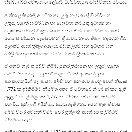
තිබෙන බව අමාත්‍යාංශ ලේකම් වී. සිවඥානසෝතී මහතා පවසයි.
ජාතික ප්‍රතිපත්ති, ආර්ථික කටයුතු, නැවත පදිංචි කිරීම හා
උතුරු පළාත් සංවර්ධන හා යෞවන කටයුතු අමාත්‍ය හා
අග්‍රාමාත්‍ය රනිල් වික්‍රමසිංහ මහතාගේ මග පෙන්වීම යටතේ
මෙම සංවර්ධන වැඩසටහන් ක්‍රියාවට නංවා තිබේ. නැගෙනහිර
පළාතට අයත් ත්‍රිකුණාමලය, මඩකලපුව සහ අම්පාර යන
දිස්ත්‍රික්ක තුනෙහි මෙම වැඩසටහන් ක්‍රියාත්මක වේ.
ඒ අනුව නැවත පදිංචි කිරීම, පුනරුත්ථාපන හා උතුරු පළාත්
සංවර්ධනය සදහා වූ කාර්යාලය විසින් අවතැන්වූ හා
සරණාගතයින් ලෙස යළි පදිංවි වන ජනතාව වෙනුවෙන් නිවාස
1,772 ක් ඉදිකිරීමට නියමිත අතර ඒ වෙනුවෙන් වෙන් කර ඇති
මුදල රුපියල් මිලියන 1,772 කි. නිවාස බොහොමයක් මේ
වනවිට ප්‍රතිලාභී අයිතියට පවරා ඇති අතර අනෙකුත් නිවාස
මෙම වසර අවසන් වීමට පෙර ප්‍රතිලාභී අයිතියට පැවරීමට
නියමිතව ඇත.