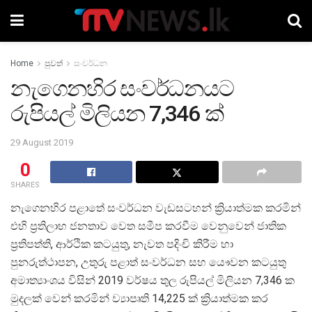
Home
පුවත්
සංවර්ධන
නැගෙනහිර සංවර්ධනයට
රුපියල් මිලියන 7,346 ක්
29 August 2019
0
SHARES
නැගෙනහිර පළාතේ සංවර්ධන වැඩසටහන් ක්‍රියාත්මක කරමින්
එහි ප්‍රතිලාභ ජනතාව වෙත සමීප කරවීම වෙනුවෙන් ජාතික
ප්‍රතිපත්ති, ආර්ථික කටයුතු, නැවත පදිංචි කිරීම හා
පුනරුත්ථාපන, උතුරු පළාත් සංවර්ධන සහ යෞවන කටයුතු
අමාත්‍යාංශය විසින් 2019 වර්ෂය තුල රුපියල් මිලියන 7,346 ක
මුදලක් වෙන් කරමින් ව්‍යාපෘති 14,225 ක් ක්‍රියාත්මක කර