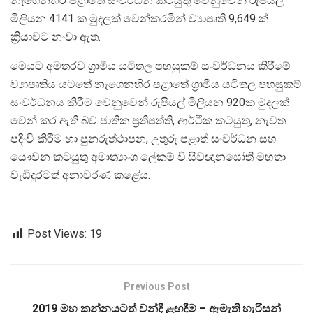
නැගෙනහිර පළාතේ සංවර්ධන කටයුතු වෙනුවෙන් රුපියල්
මිලියන 4141 ක මුදලක් වෙන්කරමින් ව්‍යාපෘති 9,649 ක්
ක්‍රියාවට නංවා ඇත.
මෙයට අමතරව ග්‍රාමීය යටිතල පහසුකම් සංවර්ධනය කිරීමේ
ව්‍යාපෘතිය යටතේ නැගෙනහිර පළාතේ ග්‍රාමීය යටිතල පහසුකම්
සංවර්ධනය කිරීම වෙනුවෙන් රුපියල් මිලියන 920ක මුදලක්
වෙන් කර ඇති බව ජාතික ප්‍රතිපත්ති, ආර්ථික කටයුතු, නැවත
පදිංචි කිරීම හා පුනරුත්ථාපන, උතුරු පළාත් සංවර්ධන සහ
යෞවන කටයුතු අමාත්‍යාංශ ලේකම් වී.සිවඥානසෝති මහතා
වැඩිදුරටත් අනාවරණ කළේය.
Post Views:
19
Previous Post
2019 මහ කන්නයටත් වන්දි ළඟදීම – ඇමැති හැරිසන්