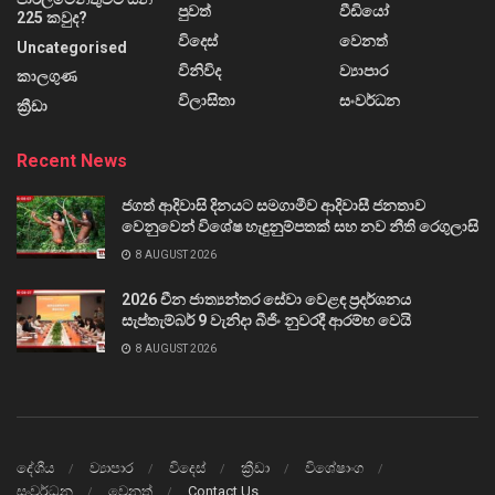
පුවත්
වීඩියෝ
225 කවුද?
විදෙස්
වෙනත්
Uncategorised
විනිවිද
ව්‍යාපාර
කාලගුණ
විලාසිතා
සංවර්ධන
ක්‍රීඩා
Recent News
ජගත් ආදිවාසි දිනයට සමගාමීව ආදිවාසී ජනතාව
වෙනුවෙන් විශේෂ හැඳුනුම්පතක් සහ නව නීති රෙගුලාසි
8 AUGUST 2026
2026 චීන ජාත්‍යන්තර සේවා වෙළඳ ප්‍රදර්ශනය
සැප්තැම්බර් 9 වැනිදා බීජිං නුවරදී ආරම්භ වෙයි
8 AUGUST 2026
දේශීය
ව්‍යාපාර
විදෙස්
ක්‍රීඩා
විශේෂාංග
සංවර්ධන
වෙනත්
Contact Us