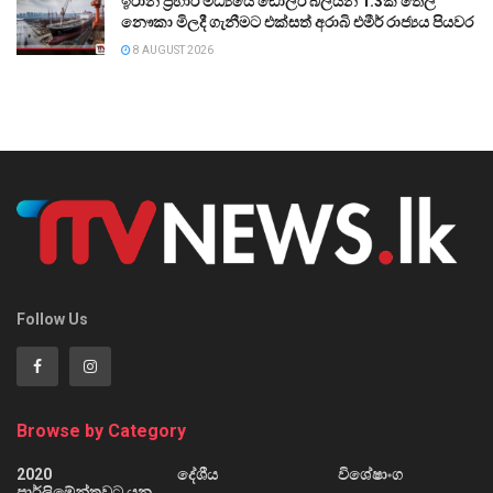
ඉරාන ප්‍රහාර මධ්‍යයේ ඩොලර් බිලියන 1.3ක තෙල්
නෞකා මිලදී ගැනීමට එක්සත් අරාබි එමීර් රාජ්‍යය පියවර
8 AUGUST 2026
Follow Us
Browse by Category
2020
දේශීය
විශේෂාංග
පාර්ලිමේන්තුවට යන