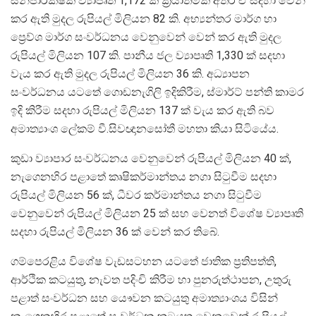
සනීපාරක්ෂක ව්‍යාපෘති 1,172 ක් ක්‍රියාත්මක අතර ඒ සදහා වෙන්
කර ඇති මුදල රුපියල් මිලියන 82 කි. අභ්‍යන්තර මාර්ග හා
ප්‍රෙව්ශ මාර්ග සංවර්ධනය වෙනුවෙන් වෙන් කර ඇති මුදල
රුපියල් මිලියන 107 කි. පානීය ජල ව්‍යාපෘති 1,330 ක් සදහා
වැය කර ඇති මුදල රුපියල් මිලියන 36 කි. අධ්‍යාපන
සංවර්ධනය යටතේ ගොඩනැගිලි ඉදිකිරීම, ස්මාර්ට් පන්ති කාමර
ඉදි කිරීම සදහා රුපියල් මිලියන 137 ක් වැය කර ඇති බව
අමාත්‍යාංශ ලේකම් වී.සිවඥානසෝතී මහතා කියා සිටියේය.
කුඩා ව්‍යාපාර සංවර්ධනය වෙනුවෙන් රුපියල් මිලියන 40 ක්,
නැගෙනහිර පළාතේ කෘෂිකර්මාන්තය නගා සිටුවීම සදහා
රුපියල් මිලියන 56 ක්, ධීවර කර්මාන්තය නගා සිටුවීම
වෙනුවෙන් රුපියල් මිලියන 25 ක් සහ වෙනත් විශේෂ ව්‍යාපෘති
සදහා රුපියල් මිලියන 36 ක් වෙන් කර තිබේ.
ගම්පෙරළිය විශේෂ වැඩසටහන යටතේ ජාතික ප්‍රතිපත්ති,
ආර්ථික කටයුතු, නැවත පදිංචි කිරීම හා පුනරුත්ථාපන, උතුරු
පළාත් සංවර්ධන සහ යෞවන කටයුතු අමාත්‍යාංශය විසින්