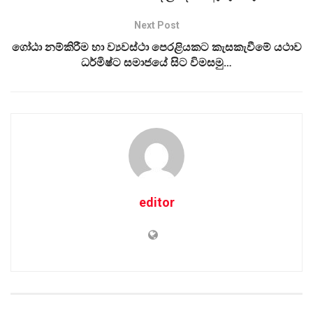
Next Post
ගෝඨා නම්කිරීම හා ව්‍යවස්ථා පෙරළියකට කැසකැවීමේ යථාව
ධර්මිෂ්ට සමාජයේ සිට විමසමු…
editor