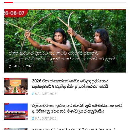
ජගත් ආදිවාසි දිනයට සමගාමීව ආදිවාසී ජනතාව
වෙනුවෙන් විශේෂ හැඳුනුම්පතක් සහ නව නීති රෙගුලාසි
8 AUGUST 2026
2026 චීන ජාත්‍යන්තර සේවා වෙළඳ ප්‍රදර්ශනය
සැප්තැම්බර් 9 වැනිදා බීජිං නුවරදී ආරම්භ වෙයි
8 AUGUST 2026
රුසියාවට සහ ඉරානයට එරෙහි දැඩි සම්බාධක පනතට
ඇමරිකානු සෙනෙට් මණ්ඩලයේ අනුමැතිය
8 AUGUST 2026