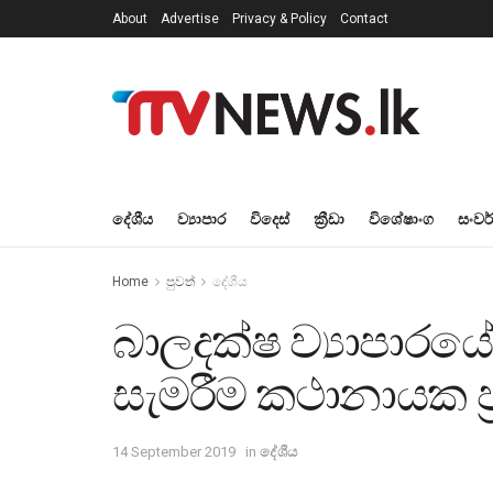
About
Advertise
Privacy & Policy
Contact
දේශීය
ව්‍යාපාර
විදෙස්
ක්‍රීඩා
විශේෂාංග
සංවර
Home
පුවත්
දේශීය
බාලදක්ෂ ව්‍යාපාර
සැමරීම කථානායක ප
14 September 2019
in
දේශීය