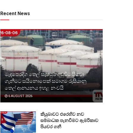
Recent News
මැදපෙරදිග තෙල් සැපයුම අඩුවීම පියවා
ගැනීමට සයිනොපෙක් සමාගම රුසියානු
තෙල් ආනයනය ඉහළ නංවයි
6 AUGUST 2026
කියුබාවට එරෙහිව නව
සම්බාධක පැනවීමට ඇමරිකාව
පියවර ගනී