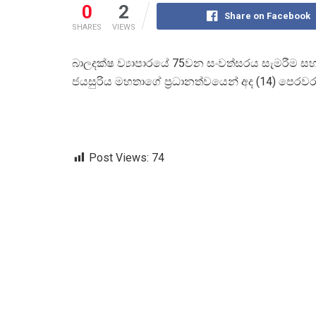
0
2
Share on Facebook
SHARES
VIEWS
බාලදක්ෂ ව්‍යාපාරයේ 75වන සංවත්සරය සැමරීම 
ජයසුරිය මහතාගේ ප්‍රධානත්වයෙන් අද (14) පෙරවරු
Post Views:
74