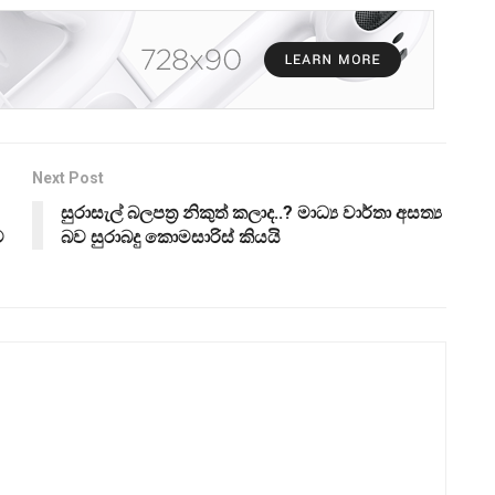
Next Post
සුරාසැල් බලපත්‍ර නිකුත් කලාද..? මාධ්‍ය වාර්තා අසත්‍ය
ට
බව සුරාබදු කොමසාරිස් කියයි