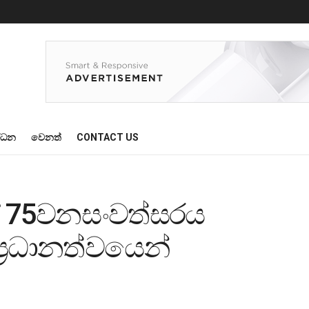
්ධන
වෙනත්
CONTACT US
යේ 75වනසංවත්සරය
්‍රධානත්වයෙන්