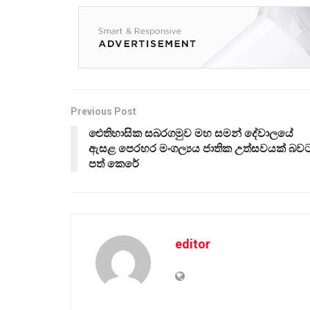
Previous Post
ඓතිහාසික සබරගමුව මහ සමන් දේවාලයේ
ඇසළ පෙරහර මංගල්‍යය ජාතික උත්සවයක් බව
පත් කෙරේ
editor