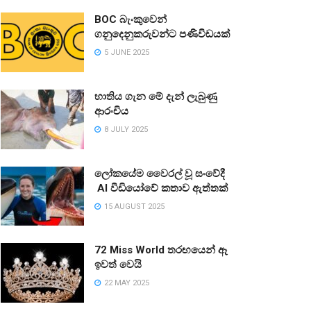
BOC බැංකුවෙන්
ගනුදෙනුකරුවන්ට පණිවිඩයක්
5 JUNE 2025
භාතිය ගැන මේ දැන් ලැබුණු
ආරංචිය
8 JULY 2025
ලෝකයේම වෛරල් වූ සංවේදී
AI වීඩියෝවේ කතාව ඇත්තක්
15 AUGUST 2025
72 Miss World තරඟයෙන් ඈ
ඉවත් වෙයි
22 MAY 2025