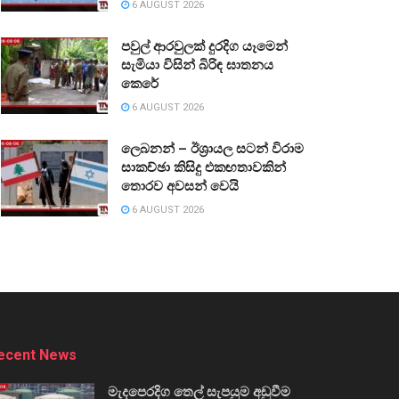
6 AUGUST 2026
පවුල් ආරවුලක් දුරදිග යෑමෙන්
සැමියා විසින් බිරිඳ ඝාතනය
කෙරේ
6 AUGUST 2026
ලෙබනන් – ඊශ්‍රායල සටන් විරාම
සාකච්ඡා කිසිදු එකඟතාවකින්
තොරව අවසන් වෙයි
6 AUGUST 2026
ecent News
මැදපෙරදිග තෙල් සැපයුම අඩුවීම