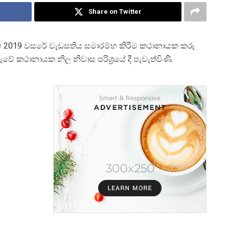
Share on Twitter
සහ 2019 වසරේ වැඩසතිය සමාරම්භ කිරීම කථානායක කරු
වේ කථානායක නිල නිවාස පරිශ්‍රයේ දී පැවැත්විණි.