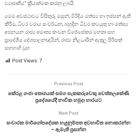
ව්‍යාපෘතිය” ක්‍රියාත්මක කරනු ලබයි.
මෙම අවස්ථාවට විසිතුරු මසුන්, මිරිදිය මත්ස්‍ය හා ඉස්සන් ඇති
කිරීම, ධීවර වරාය සංවර්ධන, බහුදින ධීවර කටයුතු හා මත්ස්‍ය
අපනයන රාජ්‍ය අමාත්‍ය කංචන විජේසේකර මහතා සහ
ප්‍රාදේශීය දේශපාලනඥයින්, රාජ්‍ය නිළධාරීන් ඇතුලු පිරිසක්
සහභාගි වූහ.
Post Views:
7
Previous Post
කේරළ ගංජා තොගයක් සමග සැකකරුවෙකු වෙත්තලකේණි
ප්‍රදේශයේදී නාවික හමුදා භාරයට
Next Post
සංචාරක මාර්ගෝපදේශක හැඳුනුම්පත අවභාවිත නොකරන්න
– ඇමැති ප්‍රසන්න