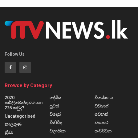
Follow Us
Browse by Category
2020
දේශීය
විශේෂාංග
පාර්ලිමේන්තුවට යන
පුවත්
වීඩියෝ
225 කවුද?
විදෙස්
වෙනත්
Uncategorised
විනිවිද
ව්‍යාපාර
කාලගුණ
විලාසිතා
සංවර්ධන
ක්‍රීඩා