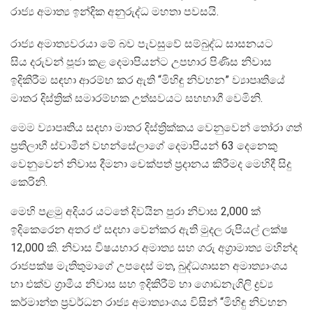
රාජ්‍ය අමාත්‍ය ඉන්දික අනුරුද්ධ මහතා පවසයි.
රාජ්‍ය අමාත්‍යවරයා මේ බව පැවසුවේ සම්බුද්ධ සාසනයට
සිය දරුවන් පූජා කළ දෙමාපියන්ට උපහාර පිණිස නිවාස
ඉදිකිරීම සඳහා ආරම්භ කර ඇති “මිහිඳු නිවහන” ව්‍යාපෘතියේ
මාතර දිස්ත්‍රික් සමාරම්භක උත්සවයට සහභාගී වෙමිනි.
මෙම ව්‍යාපෘතිය සදහා මාතර දිස්ත්‍රික්කය වෙනුවෙන් තෝරා ගත්
ප්‍රතිලාභී ස්වාමීන් වහන්සේලාගේ දෙමාපියන් 63 දෙනෙකු
වෙනුවෙන් නිවාස දීමනා චෙක්පත් ප්‍රදානය කිරීමද මෙහිදී සිදු
කෙරිනි.
මෙහි පළමු අදියර යටතේ දිවයින පුරා නිවාස 2,000 ක්
ඉදිකෙරෙන අතර ඒ සදහා වෙන්කර ඇති මුදල රුපියල් ලක්ෂ
12,000 කි. නිවාස විෂයභාර අමාත්‍ය සහ ගරු අග්‍රාමාත්‍ය මහින්ද
රාජපක්ෂ මැතිතුමාගේ උපදෙස් මත, බුද්ධශාසන අමාත්‍යාංශය
හා එක්ව ග්‍රාමීය නිවාස සහ ඉදිකිරීම් හා ගොඩනැගිලි ද්‍රව්‍ය
කර්මාන්ත ප්‍රවර්ධන රාජ්‍ය අමාත්‍යාංශය විසින් “මිහිඳු නිවහන