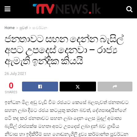
Home
පුවත්
සංවර්ධන
ජනතාවට සහන දෙන්න බැසිල්
අපට උපදෙස් දෙනවා – රාජ්‍ය
ඇමැති ඉන්දික කියයි
26 July 2021
0
SHARES
ඉන්ධන මිල අඩු වැඩි වීම රජයට කෙසේ බලපෑවත් ජනතාවට
සහන ලබා දීමට රජය කටයුතු කරන බවත්, දේශපාඥයින්ගේ
පටි තද කර ජනතාවට සහන ලබා දෙන ලෙස මුදල් අමාත්‍ය
බැසිල් රාජපක්ෂ මහතා අපට උපදෙස් ලබා දුන් බව ග්‍රාමීය
නිවාස හා ඉදිකිරීම් සහ ගොඩනැගිලි ද්‍රව්‍ය කර්මාන්ත ප්‍රවර්ධන