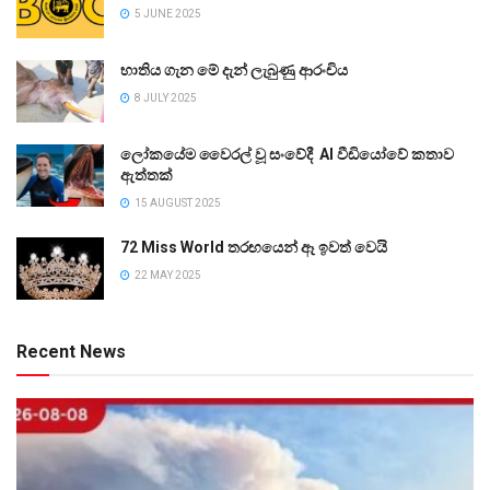
5 JUNE 2025
භාතිය ගැන මේ දැන් ලැබුණු ආරංචිය
8 JULY 2025
ලෝකයේම වෛරල් වූ සංවේදී AI වීඩියෝවේ කතාව
ඇත්තක්
15 AUGUST 2025
72 Miss World තරඟයෙන් ඈ ඉවත් වෙයි
22 MAY 2025
Recent News