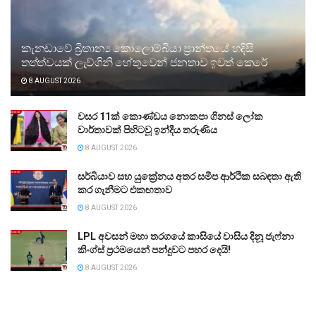
කැනඩාවේ බ්‍රිතාන්‍ය කොලොම්බියා ප්‍රාන්තයේ හදිසි
තත්ත්වයක් ලැව්ගිනි හේතුවෙන් ජනතාව ඉවත් කෙරේ
8 AUGUST 2026
වසර 11ක් කොණ්ඩය නොකපා ගිනස් ලෝක
වාර්තාවක් පිහිටවූ ඉන්දීය තරුණිය
8 AUGUST 2026
සර්බියාව සහ යුක්‍රේනය අතර සමීප ආර්ථික සබඳතා ඇති
කර ගැනීමට එකඟතාව
8 AUGUST 2026
LPL අවසන් මහා තරගයේ කාසියේ වාසිය දිනූ ජැෆ්නා
කිංග්ස් ප්‍රථමයෙන් පන්දුවට පහර දෙයි!
8 AUGUST 2026