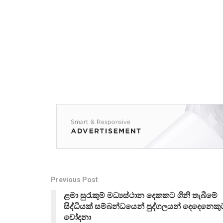
Previous Post
ළමා සුරැකුම් මධ්‍යස්ථාන දෙකකට ගිනි තැබීමේ
සිද්ධියක් සම්බන්ධයෙන් පුද්ගලයන් දෙදෙනෙකු
චෝදනා