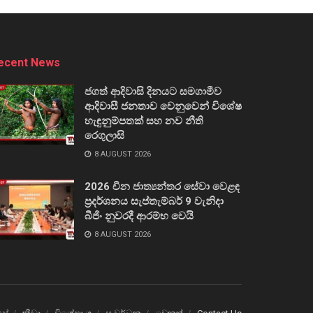
ecent News
ජගත් ආදිවාසි දිනයට සමගාමීව
ආදිවාසී ජනතාව වෙනුවෙන් විශේෂ
හැඳුනුම්පතක් සහ නව නීති
රෙගුලාසි
8 AUGUST 2026
2026 චීන ජාත්‍යන්තර සේවා වෙළඳ
ප්‍රදර්ශනය සැප්තැම්බර් 9 වැනිදා
බීජිං නුවරදී ආරම්භ වෙයි
8 AUGUST 2026