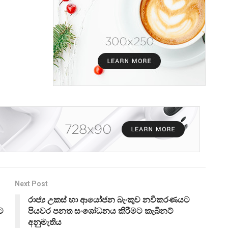
Next Post
රාජ්‍ය උකස් හා ආයෝජන බැංකුව නවීකරණයට
ට
පියවර පනත සංශෝධනය කිරීමට කැබිනට්
අනුමැතිය