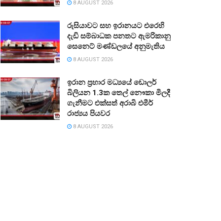
8 AUGUST 2026
රුසියාවට සහ ඉරානයට එරෙහි
දැඩි සම්බාධක පනතට ඇමරිකානු
සෙනෙට් මණ්ඩලයේ අනුමැතිය
8 AUGUST 2026
ඉරාන ප්‍රහාර මධ්‍යයේ ඩොලර්
බිලියන 1.3ක තෙල් නෞකා මිලදී
ගැනීමට එක්සත් අරාබි එමීර්
රාජ්‍යය පියවර
8 AUGUST 2026