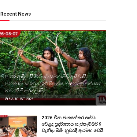
Recent News
ජගත් ආදිවාසි දිනයට සමගාමීව ආදිවාසී
ජනතාව වෙනුවෙන් විශේෂ හැඳුනුම්පතක් සහ
නව නීති රෙගුලාසි
8 AUGUST 2026
2026 චීන ජාත්‍යන්තර සේවා
වෙළඳ ප්‍රදර්ශනය සැප්තැම්බර් 9
වැනිදා බීජිං නුවරදී ආරම්භ වෙයි