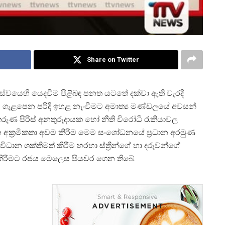
Share on Twitter
සේවයෙහි යෙදවීම පිළිබඳ පනත යටතේ දක්වා ඇති වැරදි
ගැළපෙන පරිදි ඉහළ නැංවීමට අමාත්
ය මණ්ඩලයේ අවසන්
රුණ පිරිස් අනතුරුදායක හෝ නීති විරෝධී රැකියාවල
 අක්
රමිකතා අවම කිරීම මෙම සංශෝධනයේ ප්
රධාන අරමුණ
විධාන ශක්තිමත් කිරීම හරහා ස්ත්
රීන්ගේ හා දරුවන්ගේ
කිරීමට රජය මෙලෙස පියවර ගෙන තිබේ.