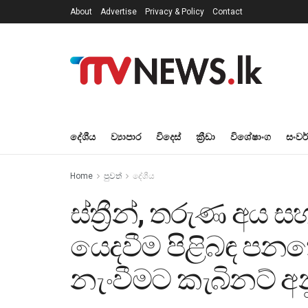
About
Advertise
Privacy & Policy
Contact
දේශීය
ව්‍යාපාර
විදෙස්
ක්‍රීඩා
විශේෂාංග
සංවර
Home
පුවත්
දේශීය
ස්ත්‍රීන්, තරුණ අය
යෙදවීම පිළිබඳ පනත
නැංවීමට කැබිනට් අ