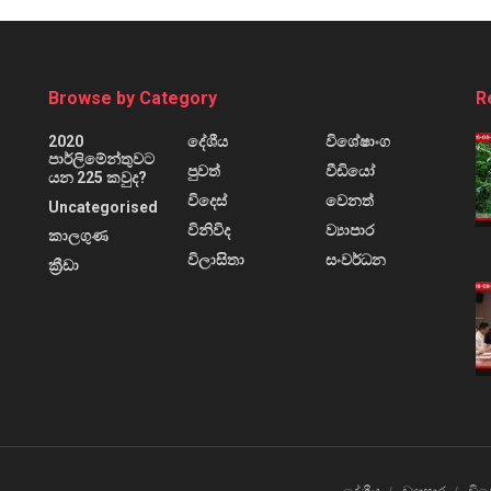
Browse by Category
R
2020
දේශීය
විශේෂාංග
පාර්ලිමේන්තුවට
පුවත්
වීඩියෝ
යන 225 කවුද?
විදෙස්
වෙනත්
Uncategorised
විනිවිද
ව්‍යාපාර
කාලගුණ
විලාසිතා
සංවර්ධන
ක්‍රීඩා