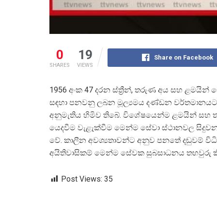
0
19
Share on Facebook
SHARES
VIEWS
1956 අංක 47 දරන ස්ත්
රීන්, තරුණ අය සහ ළමයින් 
සඳහා පනවනු ලබන මූල්
යමය දණ්ඩන වර්තමානයට 
අනුමැතිය හිමිව තිබේ. විශේෂයෙන්ම ළමයින් සහ ත
යෙදවීම වැළැක්වීම මෙන්ම සේවා ස්ථානවල සිදුවන
වේ. කාලීන අවශ්
යතාවන්ට අනුව පනතේ දඬුවම් විධි
අයිතිවාසිකම් මෙන්ම සේවක සුබසාධනය තහවුරු 
Post Views:
35