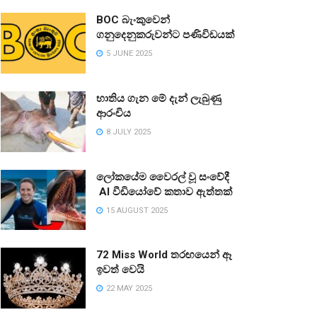
BOC බැංකුවෙන්
ගනුදෙනුකරුවන්ට පණිවිඩයක්
5 JUNE 2025
භාතිය ගැන මේ දැන් ලැබුණු
ආරංචිය
8 JULY 2025
ලෝකයේම වෛරල් වූ සංවේදී
AI වීඩියෝවේ කතාව ඇත්තක්
15 AUGUST 2025
72 Miss World තරඟයෙන් ඈ
ඉවත් වෙයි
22 MAY 2025