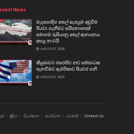
ecent News
මැදපෙරදිග තෙල් සැපයුම අඩුවීම
පියවා ගැනීමට සයිනොපෙක්
සමාගම රුසියානු තෙල් ආනයනය
ඉහළ නංවයි
6 AUGUST 2026
කියුබාවට එරෙහිව නව සම්බාධක
පැනවීමට ඇමරිකාව පියවර ගනී
6 AUGUST 2026
ෙස්
ක්‍රීඩා
විශේෂාංග
සංවර්ධන
වෙනත්
Contact Us