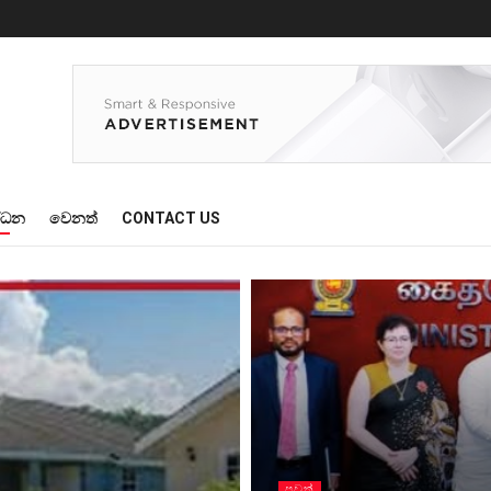
්ධන
වෙනත්
CONTACT US
පුවත්