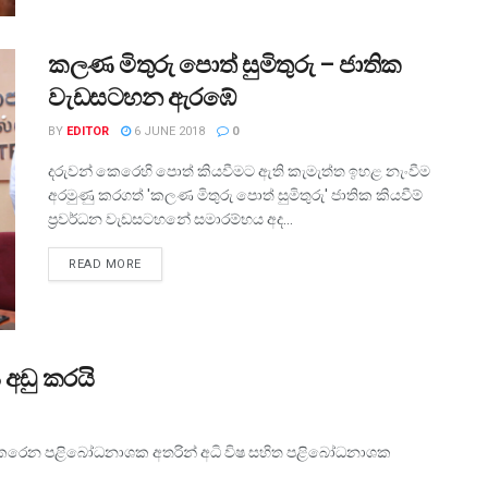
කලණ මිතුරු පොත් සුමිතුරු – ජාතික
වැඩසටහන ඇරඹේ
BY
EDITOR
6 JUNE 2018
0
දරුවන් කෙරෙහි පොත් කියවීමට ඇති කැමැත්ත ඉහළ නැංවීම
අරමුණු කරගත් 'කලණ මිතුරු පොත් සුමිතුරු' ජාතික කියවීම්
ප්‍රවර්ධන වැඩසටහනේ සමාරම්භය අද...
READ MORE
 අඩු කරයි
ිතා කෙරෙන පළිබෝධනාශක අතරින් අධි විෂ සහිත පළිබෝධනාශක