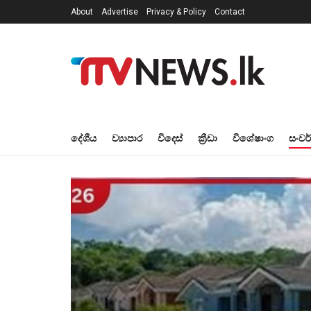
About
Advertise
Privacy & Policy
Contact
දේශීය
ව්‍යාපාර
විදෙස්
ක්‍රීඩා
විශේෂාංග
සංවර