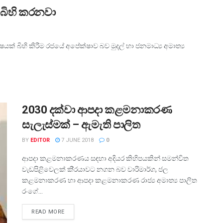
 බිහි කරනවා
යක් බිහි කිරීම රජයේ අපේක්ෂාව බව මුදල් හා ජනමාධ්‍ය අමාත්‍ය
2030 දක්වා ආපදා කළමනාකරණ
සැලැස්මක් – ඇමැති පාලිත
BY
EDITOR
7 JUNE 2018
0
ආපදා කළමනාකරණය සඳහා අදියර කිහිපයකින් සමන්විත
වැඩපිළිවෙලක් කි‍්‍රයාවට නගන බව වාරිමාර්ග, ජල
කළමනාකරණ හා ආපදා කළමනාකරණ රාජ්‍ය අමාත්‍ය පාලිත
රංගේ...
READ MORE