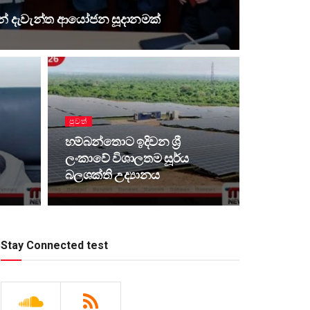
් දැවැන්ත ආයෝජන සූදානමක්
පුවත්
හම්බන්තොට ඉදිවන ශ්‍රී
ලංකාවේ විශාලතම සූර්ය
බලශක්ති උද්‍යානය
Stay Connected test