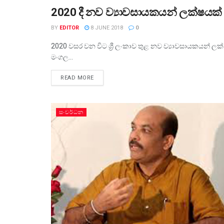
2020 දී නව ව්‍යාවසායකයන් ලක්ෂයක්
සංවර්ධන
BY
EDITOR
8 JUNE 2018
0
2020 වසර වන විට ශ්‍රී ලංකාව තුළ නව ව්‍යාවසායකයන් ලක්ෂ
මංගල...
READ MORE
සංවර්ධන