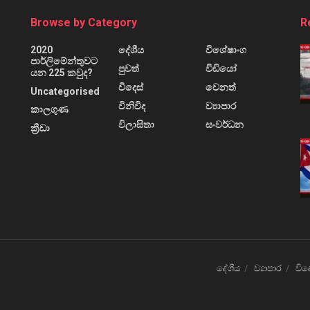
Browse by Category
R
2020
දේශීය
විශේෂාංග
පාර්ලිමේන්තුවට
පුවත්
වීඩියෝ
යන 225 කවුද?
විදෙස්
වෙනත්
Uncategorised
විනිවිද
ව්‍යාපාර
කාලගුණ
විලාසිතා
සංවර්ධන
ක්‍රීඩා
දේශීය
ව්‍යාපාර
විද