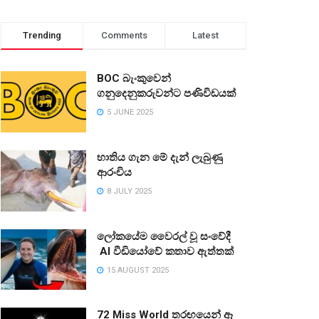
Trending
Comments
Latest
BOC බැංකුවෙන්
ගනුදෙනුකරුවන්ට පණිවිඩයක්
5 JUNE 2025
භාතිය ගැන මේ දැන් ලැබුණු
ආරංචිය
8 JULY 2025
ලෝකයේම වෛරල් වූ සංවේදී
AI වීඩියෝවේ කතාව ඇත්තක්
15 AUGUST 2025
72 Miss World තරඟයෙන් ඈ