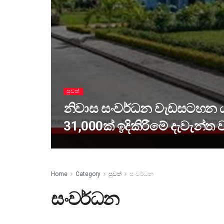
පුවත්
නිවාස සංවර්ධන වැඩසටහන 
31,000ක් ඉදිකිරීමේ දැවැන්ත ව
Home
Category
පුවත්
සංවර්ධන
සංවර්ධන