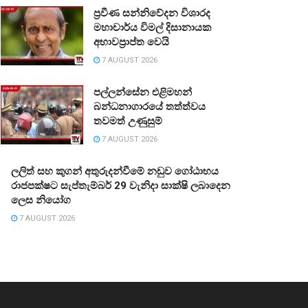
ප්‍රවීණ සන්නිවේදන විශාරද
මහාචාර්ය විමල් දිසානායක
අභාවප්‍රාප්ත වෙයි
7 AUGUST 2026
පල්ලන්සේන එළිමහන්
බන්ධනාගාරයේ තත්ත්වය
තවමත් උණුසුම්
7 AUGUST 2026
ලලිත් සහ කුගන් අතුරුදන්වීමේ නඩුව ගෝඨාභය
රාජපක්ෂට සැප්තැම්බර් 29 වැනිදා සාක්ෂි ලබාදෙන
ලෙස නියෝග
7 AUGUST 2026