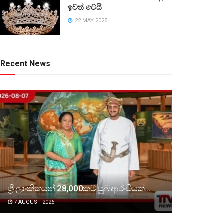
ඉවත් වෙයි
22 MAY 2025
Recent News
ශ්‍රී ලාංකිකයන් 28,000කට සුබ ආරංචියක්…
7 AUGUST 2026