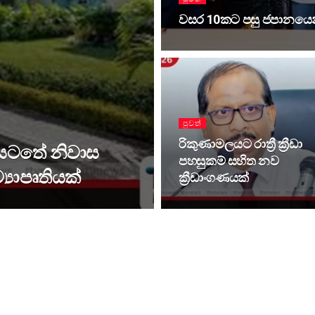
වසර 10කට පසු ජපානයෙන
පුවත්
‍රිකුණාමලයට රාත්‍රී ක්‍රීඩා
යටතේ නිවාස
පහසුකම් සහිත නව
්‍යාපෘතියක්
ක්‍රීඩාංගණයක්