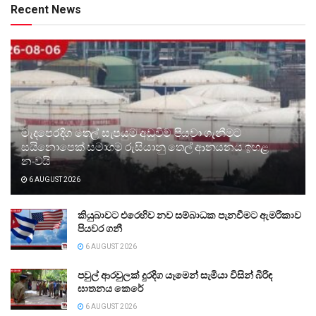
Recent News
මැදපෙරදිග තෙල් සැපයුම අඩුවීම පියවා ගැනීමට
සයිනොපෙක් සමාගම රුසියානු තෙල් ආනයනය ඉහළ
නංවයි
6 AUGUST 2026
කියුබාවට එරෙහිව නව සම්බාධක පැනවීමට ඇමරිකාව
පියවර ගනී
6 AUGUST 2026
පවුල් ආරවුලක් දුරදිග යෑමෙන් සැමියා විසින් බිරිඳ
ඝාතනය කෙරේ
6 AUGUST 2026