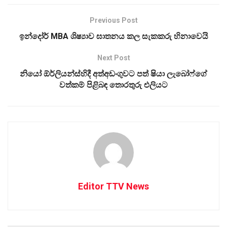
Previous Post
ඉන්දෝර් MBA ශිෂ්‍යාව ඝාතනය කල සැකකරු හිනාවෙයි
Next Post
නියෝ ඕර්ලියන්ස්හිදී අත්අඩංගුවට පත් ෂියා ලැබෝෆ්ගේ
වත්කම් පිළිබඳ තොරතුරු එලියට
Editor TTV News