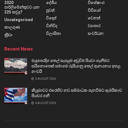
2020
දේශීය
විශේෂාංග
පාර්ලිමේන්තුවට යන
පුවත්
වීඩියෝ
225 කවුද?
විදෙස්
වෙනත්
Uncategorised
විනිවිද
ව්‍යාපාර
කාලගුණ
විලාසිතා
සංවර්ධන
ක්‍රීඩා
Recent News
මැදපෙරදිග තෙල් සැපයුම අඩුවීම පියවා ගැනීමට
සයිනොපෙක් සමාගම රුසියානු තෙල් ආනයනය ඉහළ
නංවයි
6 AUGUST 2026
කියුබාවට එරෙහිව නව සම්බාධක පැනවීමට ඇමරිකාව
පියවර ගනී
6 AUGUST 2026