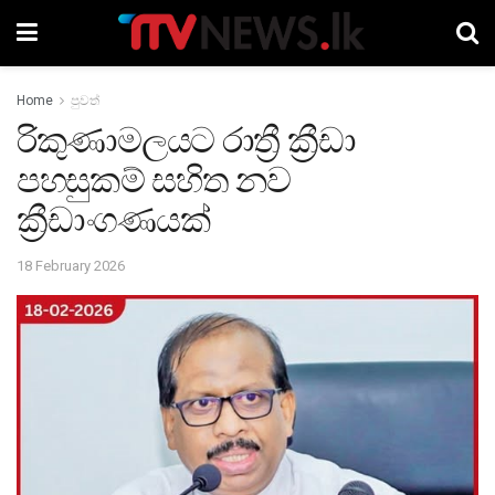
Home
පුවත්
‍රිකුණාමලයට රාත්‍රී ක්‍රීඩා
පහසුකම් සහිත නව
ක්‍රීඩාංගණයක්
18 February 2026