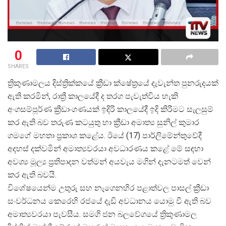
0
SHARES
ත්
රිකුණාමලය දිස්ත්
රික්කයේ ක්
රීඩා ක්ෂේත්
රයේ දැවැන්ත පුනරුදයක්
ඇති කරමින්, රාත්
රී කාලයේදී ද තරග පැවැත්විය හැකි
අංගසම්පූර්ණ ක්
රීඩාංගණයක් ඉදිරි කාලයේදී ඉදි කිරීමට සැලසුම්
කර ඇති බව තරුණ කටයුතු හා ක්
රීඩා අමාත්
ය සුනිල් කුමාර
ගමගේ මහතා ප්
රකාශ කළේය. ඊයේ (17) පාර්ලිමේන්තුවේදී
අදහස් දක්වමින් අමාත්
යවරයා අවධාරණය කළේ මේ සඳහා
අවශ්
ය මූල්
ය ප්
රතිපාදන වත්මන් අයවැය මගින් දැනටමත් වෙන්
කර ඇති බවයි.
විශේෂයෙන්ම උතුරු සහ නැගෙනහිර පළාත්වල පාසල් ක්
රීඩා
සංවර්ධනය කෙරෙහි රජයේ දැඩි අවධානය යොමු වී ඇති බව
අමාත්
යවරයා පැවසීය. සමගි ජන බලවේගයේ ත්
රිකුණාමල