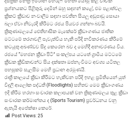
දිස්ත්
රික් මන්ත්
රී ඉම්රාන් මහරුෆ් මහතා යොමු කළ වාචික
ප්
රශ්නයකට පිළිතුරු දෙමින් ඔහු සඳහන් කළේ, එම පළාත්වල
ක්
රිකට් ක්
රීඩාව නංවාලීම සඳහා පවතින සියලු අඩුපාඩු සොයා
බලා ඒවා නිවැරදි කිරීමට රජය පියවර ගන්නා බවයි.
ත්
රිකුණාමලයේ ඓතිහාසික මැකේසර් ක්
රීඩාංගණය ජාතික
මට්ටමේ තරගාවලි පැවැත්විය හැකි පරිදි නවීකරණය කිරීමේ
කටයුතු අඛණ්ඩව සිදු කෙරෙන බව ද මෙහිදී අනාවරණය විය.
රජයේ “මහජන ක්
රීඩා පිටි” සංකල්පය යටතේ ග්
රාමීය මට්ටමේ
ක්
රීඩක ක්
රීඩිකාවන්ට සිය දක්ෂතා ඔප්නැංවීමට අවශ්
ය යටිතල
පහසුකම් සැලසීම මෙහි ප්
රධාන අරමුණයි.
රාත්
රී කාලයේ ක්
රීඩා කිරීමට හැකිවන පරිදි ඉහළ ප්
රමිතියෙන් යුත්
විදුලි ආලෝක පද්ධති (Floodlights) සහිතව මෙම ක්
රීඩාංගණය
ඉදි කිරීම හරහා සංචාරක කලාපයක් වන ත්
රිකුණාමලය තුළ ක්
රීඩා
සංචාරක කර්මාන්තය ද (Sports Tourism) ප්
රවර්ධනය වනු
ඇතැයි අපේක්ෂා කෙරේ.
Post Views:
25