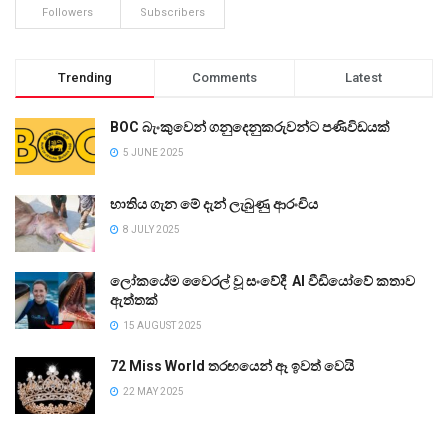
Followers
Subscribers
Trending
Comments
Latest
BOC බැංකුවෙන් ගනුදෙනුකරුවන්ට පණිවිඩයක්
5 JUNE 2025
භාතිය ගැන මේ දැන් ලැබුණු ආරංචිය
8 JULY 2025
ලෝකයේම වෛරල් වූ සංවේදී AI වීඩියෝවේ කතාව
ඇත්තක්
15 AUGUST 2025
72 Miss World තරඟයෙන් ඈ ඉවත් වෙයි
22 MAY 2025