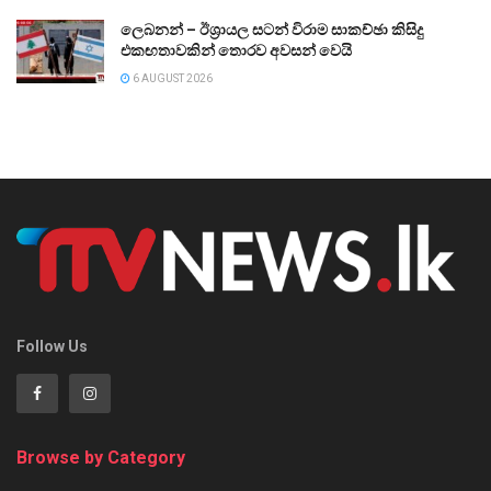
ලෙබනන් – ඊශ්‍රායල සටන් විරාම සාකච්ඡා කිසිදු
එකඟතාවකින් තොරව අවසන් වෙයි
6 AUGUST 2026
Follow Us
Browse by Category