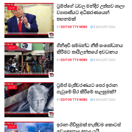
ට්‍රම්ප්ගේ ධවල මන්දිර උත්සව ශාලා
පුවත්
ව්‍යාපෘතියට අධිකරණයෙන්
තහනමක්
BY
EDITOR TTV NEWS
8 AUGUST 2026
ගිනිඅවි සම්බන්ධ නීති සංශෝධනය
පුවත්
කිරීමට තායිලන්තයේ අවධානය
BY
EDITOR TTV NEWS
8 AUGUST 2026
ට්‍රම්ප් මැතිවරණයට පෙර ඉරාන
පුවත්
ගැටුමේ සිර කිරීමේ සැලසුමක්?
BY
EDITOR TTV NEWS
8 AUGUST 2026
ඉරාන ගිවිසුමක් නැතිවම කොටස්
පුවත්
වෙළඳපොළ ඉහළ යයි…