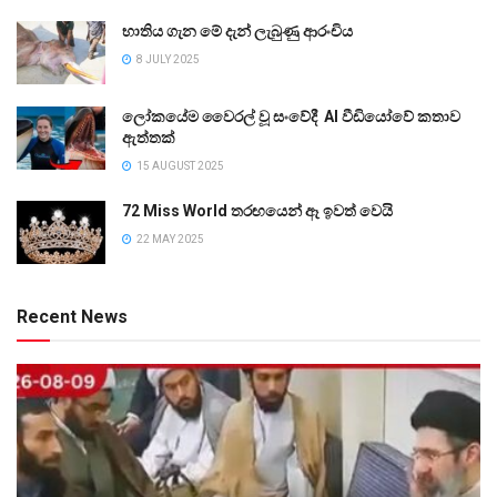
භාතිය ගැන මේ දැන් ලැබුණු ආරංචිය
8 JULY 2025
ලෝකයේම වෛරල් වූ සංවේදී AI වීඩියෝවේ කතාව
ඇත්තක්
15 AUGUST 2025
72 Miss World තරඟයෙන් ඈ ඉවත් වෙයි
22 MAY 2025
Recent News