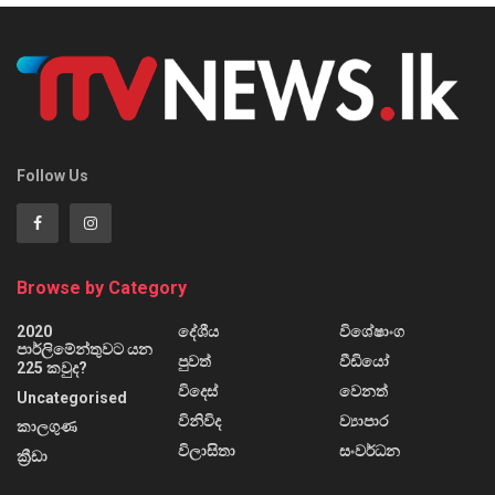
Follow Us
Browse by Category
2020
දේශීය
විශේෂාංග
පාර්ලිමේන්තුවට යන
පුවත්
වීඩියෝ
225 කවුද?
විදෙස්
වෙනත්
Uncategorised
විනිවිද
ව්‍යාපාර
කාලගුණ
විලාසිතා
සංවර්ධන
ක්‍රීඩා