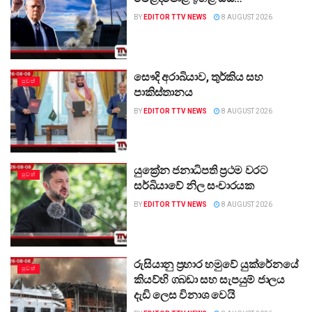
BY
EDITOR TTV NEWS
8 AUGUST 2026
සෞදි අරාබියාව, තුර්කිය සහ
පුවත්
පාකිස්තානය
BY
EDITOR TTV NEWS
8 AUGUST 2026
යුක්‍රේන ජනාධිපති ප්‍රථම වරට
පුවත්
සර්බියාවේ නිල සංචාරයක
BY
EDITOR TTV NEWS
8 AUGUST 2026
රුසියානු ප්‍රහාර හමුවේ යුක්රේනයේ
පුවත්
කියව්හි ගබඩා සහ සැපයුම් ජාලය
දැඩි ලෙස විනාශ වෙයි