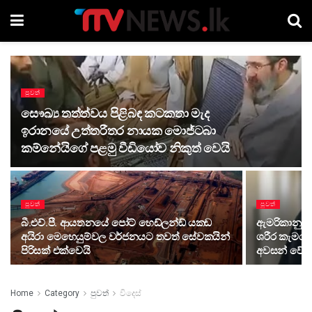
පුවත්
සෞඛ්‍ය තත්ත්වය පිළිබඳ කටකතා මැද
ඉරානයේ උත්තරීතර නායක මොජ්ටබා
කම්නේයිගේ පළමු වීඩියෝව නිකුත් වෙයි
පුවත්
පුවත්
බී.එච්.පී. ආයතනයේ පෝට් හෙඩ්ලන්ඩ් යකඩ
ඇමරිකානු ස
අයිරා මෙහෙයුම්වල වර්ජනයට තවත් සේවකයින්
ශරීර කැමරා
පිරිසක් එක්වෙයි
අවසන් වේ
Home
Category
පුවත්
විදෙස්