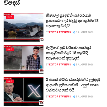
විදෙස්
හිමාචල් ප්‍රදේශ්හි බස් රථයක්
පුවත්
ප්‍රපාතයට හැරී සිදු වූ අනතුරකින් 8
දෙනෙකු මරුට!
BY
EDITOR TTV NEWS
8 AUGUST 2026
දිල්ලියේ දැඩි වර්ෂාව අතරතුර
පුවත්
කාණුවකට වැටී 18 හැවිරිදි
තරුණයෙක් අතුරුදන්
BY
EDITOR TTV NEWS
8 AUGUST 2026
X එකේ නිර්මාණකරුවන්ට ලැබුණු
පුවත්
ආදායම් ක්‍රමය නවතී… අලුත් ත්‍යාග
වැඩසටහනක් එයි
BY
EDITOR TTV NEWS
8 AUGUST 2026