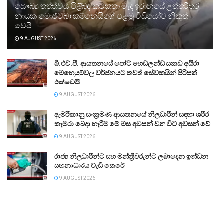
සෞඛ්‍ය තත්ත්වය පිළිබඳ කටකතා මැද ඉරානයේ උත්තරීතර
නායක මොජ්ටබා කම්නේයිගේ පළමු වීඩියෝව නිකුත්
වෙයි
9 AUGUST 2026
බී.එච්.පී. ආයතනයේ පෝට් හෙඩ්ලන්ඩ් යකඩ අයිරා
මෙහෙයුම්වල වර්ජනයට තවත් සේවකයින් පිරිසක්
එක්වෙයි
9 AUGUST 2026
ඇමරිකානු සංක්‍රමණ ආයතනයේ නිලධාරීන් සඳහා ශරීර
කැමරා බෙදා හැරීම මේ මස අවසන් වන විට අවසන් වේ
9 AUGUST 2026
රාජ්‍ය නිලධාරීන්ට සහ මන්ත්‍රීවරුන්ට ලබාදෙන ඉන්ධන
සහනාධාරය වැඩි කෙරේ
9 AUGUST 2026