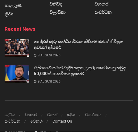
විනිවිද
ව්‍යාපාර
කාලගුණ
විලාසිතා
සංවර්ධන
ක්‍රීඩා
Recent News
හෝමුස් සමුද්‍ර සන්ධිය විවෘත කිරීමේ ඔමාන් ගිවිසුම
අවසන් අදියරේ
9 AUGUST 2026
රුසියාවේ සටන් වැදීම සඳහා උතුරු කොරියානු හමුදා
50,000ක් යෙදවීමට සූදානම්
9 AUGUST 2026
දේශීය
ව්‍යාපාර
විදෙස්
ක්‍රීඩා
විශේෂාංග
සංවර්ධන
වෙනත්
Contact Us
© 2024
TTVnews.lk
All Rights Reserved