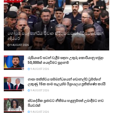
හෝමුස් සමුද්‍ර සන්ධිය විවෘත කිරීමේ ඔමාන් ගිවිසුම අවසන්
අදියරේ
9 AUGUST 2026
රුසියාවේ සටන් වැදීම සඳහා උතුරු කොරියානු හමුදා
50,000ක් යෙදවීමට සූදානම්
9 AUGUST 2026
ගාසා තත්ත්වය සම්බන්ධයෙන් ඩොනල්ඩ් ට්‍රම්ප්ගේ
ලකුණු 15ක සාම සැලැස්ම ඊශ්‍රායලය ප්‍රතික්ෂේප කරයි
9 AUGUST 2026
ස්වදේශික ප්‍රජාවට නීතිමය හැඳුනුම්පත් ලබාදීමට නව
පියවරක්
9 AUGUST 2026