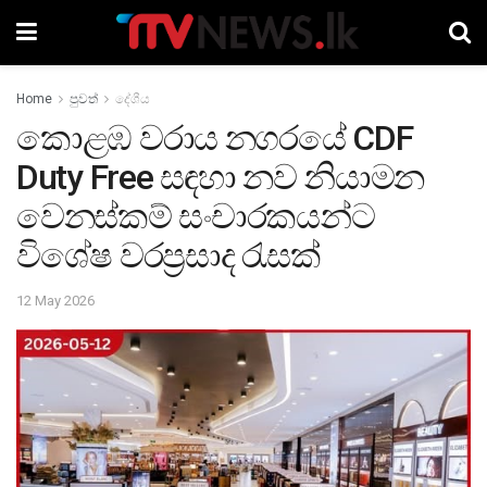
Home
පුවත්
දේශීය
කොළඹ වරාය නගරයේ CDF
Duty Free සඳහා නව නියාමන
වෙනස්කම් සංචාරකයන්ට
විශේෂ වරප්‍රසාද රැසක්
12 May 2026