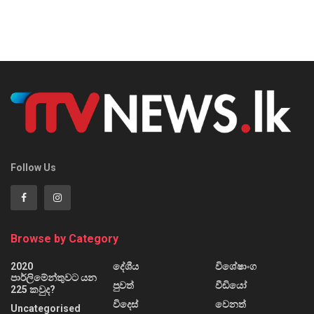
Follow Us
Browse by Category
2020
දේශීය
විශේෂාංග
පාර්ලිමේන්තුවට යන
පුවත්
වීඩියෝ
225 කවුද?
විදෙස්
වෙනත්
Uncategorised