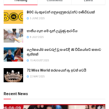
Trending
Comments
Latest
BOC බැංකුවෙන් ගනුදෙනුකරුවන්ට පණිවිඩයක්
5 JUNE 2025
භාතිය ගැන මේ දැන් ලැබුණු ආරංචිය
8 JULY 2025
ලෝකයේම වෛරල් වූ සංවේදී AI වීඩියෝවේ කතාව
ඇත්තක්
15 AUGUST 2025
72 Miss World තරඟයෙන් ඈ ඉවත් වෙයි
22 MAY 2025
Recent News