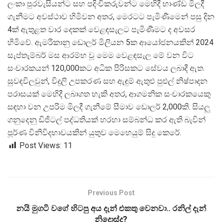
ලංකා පුරවැසියන්ට සහ පදිංචිකරුවන්ට මෙහිදී භාණ්ඩ මිලදී
ගැනීමට අවස්ථාව හිමිවන අතර, මෙරටට පැමිණීමෙන් පසු දින
4ක් ඇතුළත වාර දෙකක් වෙළඳසැලට පැමිණීමට ද අවසර
හිමිවේ. ඇමරිකානු ඩොලර් මිලියන 5ක ආයෝජනයකින් 2024
සැප්තැම්බර් මස ආරම්භ වූ මෙම වෙළඳසැල මේ වන විට
සංචාරකයන් 120,000කට අධික පිරිසකට සේවය ලබාදී ඇත.
සුවඳවිලවුන්, විදුලි උපකරණ සහ ඇඳුම් ඇතුළු පුළුල් නිෂ්පාදන
පරාසයක් මෙහිදී ලබාගත හැකි අතර, ආගමනික සංචාරකයෙකු
සඳහා වන උපරිම මිලදී ගැනීමේ සීමාව ඩොලර් 2,000කි. සියලු
ගනුදෙනු ඩිජිටල් පද්ධතියක් හරහා සම්බන්ධ කර ඇති බැවින්
පූර්ණ විනිවිදභාවයකින් යුතුව මෙහෙයුම් සිදු කෙරේ.
Post Views:
11
Previous Post
නයි මුගටි වගේ හිටපු අය දැන් එකතු වෙනවා.. රනිල් දැන්
නිදොස්ද?