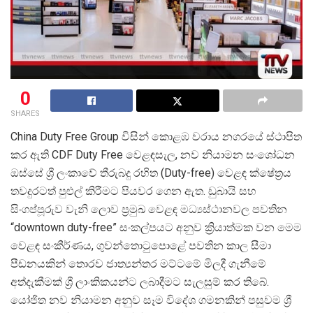
0
SHARES
China Duty Free Group විසින් කොළඹ වරාය නගරයේ ස්ථාපිත
කර ඇති CDF Duty Free වෙළඳසැල, නව නියාමන සංශෝධන
ඔස්සේ ශ්
රී ලංකාවේ තීරුබදු රහිත (Duty-free) වෙළඳ ක්ෂේත්
රය
තවදුරටත් පුළුල් කිරීමට පියවර ගෙන ඇත. ඩුබායි සහ
සිංගප්පූරුව වැනි ලොව ප්
රමුඛ වෙළඳ මධ්
යස්ථානවල පවතින
“downtown duty-free” සංකල්පයට අනුව ක්
රියාත්මක වන මෙම
වෙළඳ සංකීර්ණය, ගුවන්තොටුපොළේ පවතින කාල සීමා
පීඩනයකින් තොරව ජාත්
යන්තර මට්ටමේ මිලදී ගැනීමේ
අත්දැකීමක් ශ්
රී ලාංකිකයන්ට ලබාදීමට සැලසුම් කර තිබේ.
යෝජිත නව නියාමන අනුව සෑම විදේශ ගමනකින් පසුවම ශ්