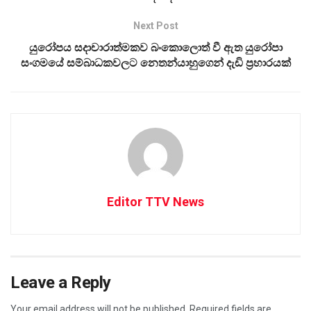
Next Post
යුරෝපය සදාචාරාත්මකව බංකොලොත් වී ඇත යුරෝපා
සංගමයේ සම්බාධකවලට නෙතන්යාහුගෙන් දැඩි ප්‍රහාරයක්
Editor TTV News
Leave a Reply
Your email address will not be published.
Required fields are