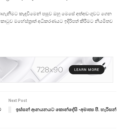
ලබාගැනීමට කැඳවීමෙන් පසුව ඔහු මෙසේ අත්අඩංගුවට ගෙන
කොටුව මහේස්ත්‍රාත් අධිකරණයට ඉදිරිපත් කිරීමට නියමිතව
Next Post
ව
ඉස්සන් ආනයනයට කොන්දේසි -අමාත්‍ය පී. හැරිසන්