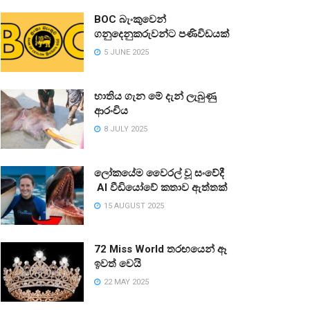
BOC බැංකුවෙන්
ගනුදෙනුකරුවන්ට පණිවිඩයක්
5 JUNE 2025
භාතිය ගැන මේ දැන් ලැබුණු
ආරංචිය
8 JULY 2025
ලෝකයේම වෛරල් වූ සංවේදී
AI වීඩියෝවේ කතාව ඇත්තක්
15 AUGUST 2025
72 Miss World තරඟයෙන් ඈ
ඉවත් වෙයි
22 MAY 2025