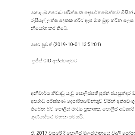
කොළඹ අපරාධ පරික්ෂණ දෙපාර්තමේන්තුව විසින් අත
රුපියල් ලක්ෂ දෙකක ශරීර ඇප මත මුදා හරින ලෙස
නියෝග කර තිබේ.
පෙර පුවත් (2019-10-01 13:51:01)
පූජිත් CID අත්අඩංගුවට
අනිවාර්ය නිවාඩු යැවු පොලිස්පති පූජිත් ජයසුන්දර
අපරාධ පරීක්ෂණ දෙපාර්තමේන්තුව විසින් අත්අඩං
තිබෙන බව පොලිස් මාධ්‍ය ප්‍රකාශක, පොලිස් අධිකාරි
ගුණසේකර මහතා පවසයි.
ඒ, 2017 වසරේ දී පොලිස් මූලස්ථානයේ විදුලි සෝපා