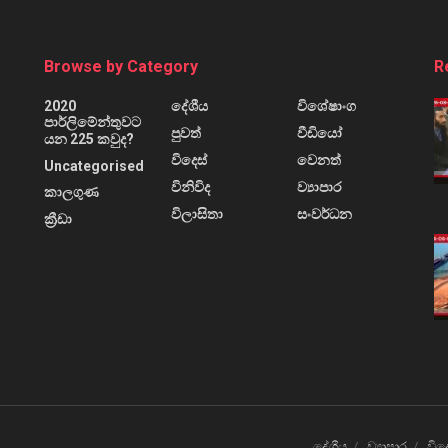
Browse by Category
R
2020
දේශීය
විශේෂාංග
පාර්ලිමේන්තුවට
පුවත්
වීඩියෝ
යන 225 කවුද?
විදෙස්
වෙනත්
Uncategorised
විනිවිද
ව්‍යාපාර
කාලගුණ
විලාසිතා
සංවර්ධන
ක්‍රීඩා
දේශීය
ව්‍යාපාර
විද