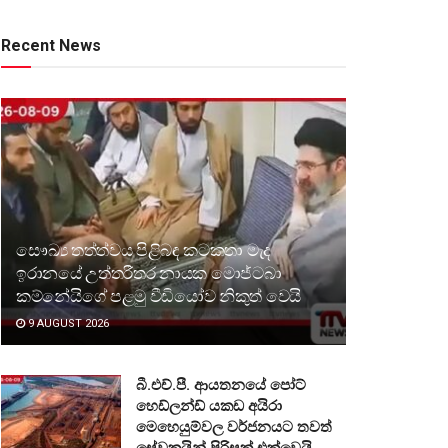
Recent News
සෞඛ්‍ය තත්ත්වය පිළිබඳ කටකතා මැද
ඉරානයේ උත්තරීතර නායක මොජ්ටබා
කම්නේයිගේ පළමු වීඩියෝව නිකුත් වෙයි
9 AUGUST 2026
බී.එච්.පී. ආයතනයේ පෝට්
හෙඩ්ලන්ඩ් යකඩ අයිරා
මෙහෙයුම්වල වර්ජනයට තවත්
සේවකයින් පිරිසක් එක්වෙයි