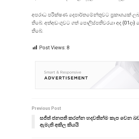
අපරාධ පරීක්ෂණ දෙපාර්තමේන්තුවට ප්‍රකාශයක් 
තිබේ. අත්අඩංගුවට ගත් පොලිස්පතිවරයා අද (01දා) 
තිබේ.
Post Views:
8
Previous Post
සජිත් ජනපති කරන්න හදවතින්ම කැප වෙන බ
ඇමැති අකිල කියයි