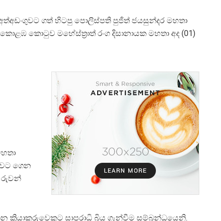
්අඩංගුවට ගත් හිටපු පොලිස්පති පුජිත් ජයසුන්දර මහතා
 කොළඹ කොටුව මහේස්ත්‍රාත් රංග දිසානායක මහතා අද (01)
 මහතා
ගුවට ගෙන
 රුවන්
න ක්‍රියාකරුවෙකුට සාපරාධි බිය ගැන්වීම සම්බන්ධයෙනි.