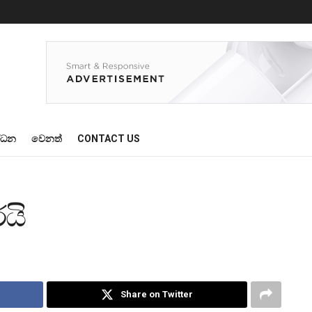
්ධන
වෙනත්
CONTACT US
යි
Share on Twitter