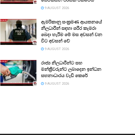
9 AUGUST 2026
ඇමරිකානු සංක්‍රමණ ආයතනයේ
නිලධාරීන් සඳහා ශරීර කැමරා
බෙදා හැරීම මේ මස අවසන් වන
විට අවසන් වේ
9 AUGUST 2026
රාජ්‍ය නිලධාරීන්ට සහ
මන්ත්‍රීවරුන්ට ලබාදෙන ඉන්ධන
සහනාධාරය වැඩි කෙරේ
9 AUGUST 2026