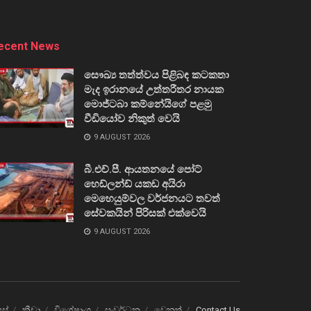
ecent News
සෞඛ්‍ය තත්ත්වය පිළිබඳ කටකතා
මැද ඉරානයේ උත්තරීතර නායක
මොජ්ටබා කම්නේයිගේ පළමු
වීඩියෝව නිකුත් වෙයි
9 AUGUST 2026
බී.එච්.පී. ආයතනයේ පෝට්
හෙඩ්ලන්ඩ් යකඩ අයිරා
මෙහෙයුම්වල වර්ජනයට තවත්
සේවකයින් පිරිසක් එක්වෙයි
9 AUGUST 2026
ෙස්
ක්‍රීඩා
විශේෂාංග
සංවර්ධන
වෙනත්
Contact Us