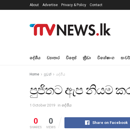
About
Advertise
Privacy & Policy
Contact
දේශීය
ව්‍යාපාර
විදෙස්
ක්‍රීඩා
විශේෂාංග
සංවර
Home
පුවත්
දේශීය
පුජිතට ඇප නියම කර
1 October 2019
in
දේශීය
0
0
Share on Facebook
SHARES
VIEWS