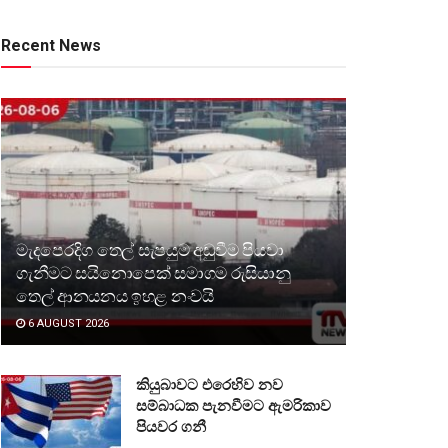
Recent News
මැදපෙරදිග තෙල් සැපයුම අඩුවීම පියවා
ගැනීමට සයිනොපෙක් සමාගම රුසියානු
තෙල් ආනයනය ඉහළ නංවයි
6 AUGUST 2026
කියුබාවට එරෙහිව නව
සම්බාධක පැනවීමට ඇමරිකාව
පියවර ගනී