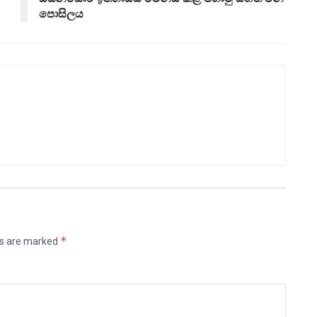
පොසිලය
*
ds are marked