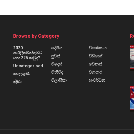
Browse by Category
R
2020
දේශීය
විශේෂාංග
පාර්ලිමේන්තුවට
පුවත්
වීඩියෝ
යන 225 කවුද?
විදෙස්
වෙනත්
Uncategorised
විනිවිද
ව්‍යාපාර
කාලගුණ
විලාසිතා
සංවර්ධන
ක්‍රීඩා