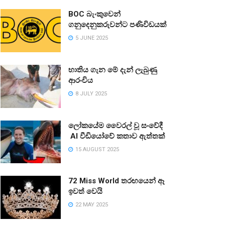
BOC බැංකුවෙන්
ගනුදෙනුකරුවන්ට පණිවිඩයක්
5 JUNE 2025
භාතිය ගැන මේ දැන් ලැබුණු
ආරංචිය
8 JULY 2025
ලෝකයේම වෛරල් වූ සංවේදී
AI වීඩියෝවේ කතාව ඇත්තක්
15 AUGUST 2025
72 Miss World තරඟයෙන් ඈ
ඉවත් වෙයි
22 MAY 2025