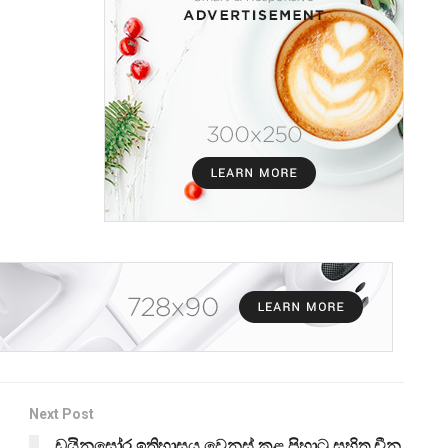
Next Post
ඩයිනසෝර ඉතිහාසය වෙනස් කළ පිහාටු සහිත චීන