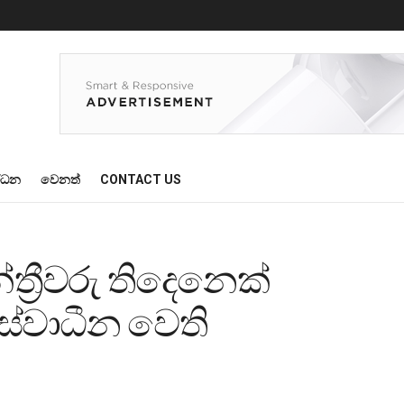
්ධන
වෙනත්
CONTACT US
‍රීවරු තිදෙනෙක්
ස්වාධීන වෙති