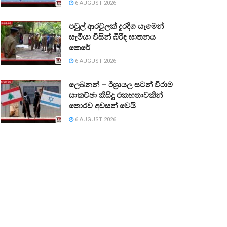
6 AUGUST 2026
පවුල් ආරවුලක් දුරදිග යෑමෙන්
සැමියා විසින් බිරිඳ ඝාතනය
කෙරේ
6 AUGUST 2026
ලෙබනන් – ඊශ්‍රායල සටන් විරාම
සාකච්ඡා කිසිදු එකඟතාවකින්
තොරව අවසන් වෙයි
6 AUGUST 2026