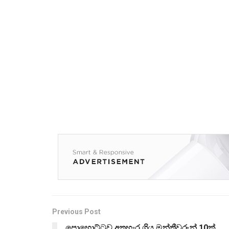
Previous Post
පොහොට්ටුව අතහැර ගිය මන්ත්‍රීවරුන් 10ක්