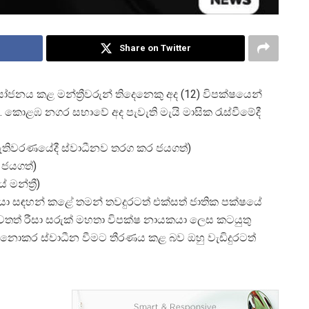
Share on Twitter
යෝජනය කළ මන්ත්
රීවරුන් තිදෙනෙකු අද (12) විපක්ෂයෙන්
 කොළඹ නගර සභාවේ අද පැවැති මැයි මාසික රැස්වීමේදී
ැතිවරණයේදී ස්වාධීනව තරග කර ජයගත්)
 ජයගත්)
ේ මන්ත්
රී)
රයා සඳහන් කළේ තමන් තවදුරටත් එක්සත් ජාතික පක්ෂයේ
තත් රීසා සරුක් මහතා විපක්ෂ නායකයා ලෙස කටයුතු
නොකර ස්වාධීන වීමට තීරණය කළ බව ඔහු වැඩිදුරටත්