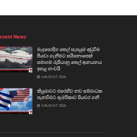
ecent News
මැදපෙරදිග තෙල් සැපයුම අඩුවීම
පියවා ගැනීමට සයිනොපෙක්
සමාගම රුසියානු තෙල් ආනයනය
ඉහළ නංවයි
6 AUGUST 2026
කියුබාවට එරෙහිව නව සම්බාධක
පැනවීමට ඇමරිකාව පියවර ගනී
6 AUGUST 2026