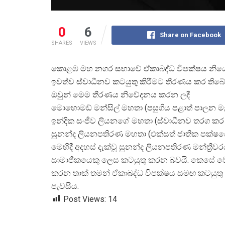
0
6
Share on Facebook
SHARES
VIEWS
කොළඹ මහ නගර සභාවේ ඒකාබද්ධ විපක්ෂය නි
ඉවත්ව ස්වාධීනව කටයුතු කිරීමට තීරණය කර තිබේ.
ඔවුන් මෙම තීරණය නිවේදනය කරන ලදී
මොහොමඩ් මන්සිල් මහතා (පසුගිය පළාත් පාලන ම
ඉන්දික සංජීව ලියනගේ මහතා (ස්වාධීනව තරග කර
සුනන්ද ලියනපතිරණ මහතා (එක්සත් ජාතික පක්ෂය
මෙහිදී අදහස් දැක්වූ සුනන්ද ලියනපතිරණ මන්ත්
රීව
සාමාජිකයෙකු ලෙස කටයුතු කරන බවයි. කෙසේ වෙ
කරන තාක් තමන් ඒකාබද්ධ විපක්ෂය සමඟ කටයුතු 
පැවසීය.
Post Views:
14