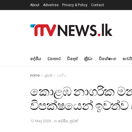
About
Advertise
Privacy & Policy
Contact
දේශීය
ව්‍යාපාර
විදෙස්
ක්‍රීඩා
විශේෂාංග
සංවර
Home
පුවත්
දේශීය
කොළඹ නාගරික මන්ත්
විපක්ෂයෙන් ඉවත්ව 
12 May 2026
in
දේශීය
,
පුවත්