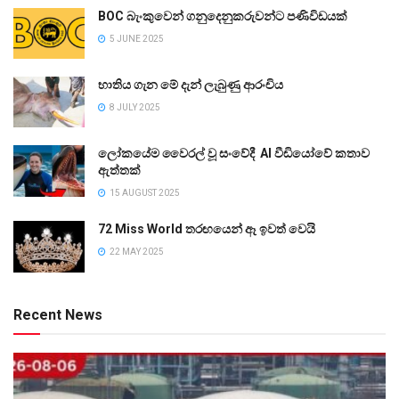
BOC බැංකුවෙන් ගනුදෙනුකරුවන්ට පණිවිඩයක්
5 JUNE 2025
භාතිය ගැන මේ දැන් ලැබුණු ආරංචිය
8 JULY 2025
ලෝකයේම වෛරල් වූ සංවේදී AI වීඩියෝවේ කතාව
ඇත්තක්
15 AUGUST 2025
72 Miss World තරඟයෙන් ඈ ඉවත් වෙයි
22 MAY 2025
Recent News