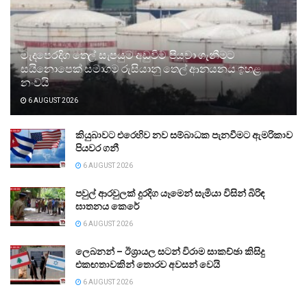
මැදපෙරදිග තෙල් සැපයුම අඩුවීම පියවා ගැනීමට
සයිනොපෙක් සමාගම රුසියානු තෙල් ආනයනය ඉහළ
නංවයි
6 AUGUST 2026
කියුබාවට එරෙහිව නව සම්බාධක පැනවීමට ඇමරිකාව
පියවර ගනී
6 AUGUST 2026
පවුල් ආරවුලක් දුරදිග යෑමෙන් සැමියා විසින් බිරිඳ
ඝාතනය කෙරේ
6 AUGUST 2026
ලෙබනන් – ඊශ්‍රායල සටන් විරාම සාකච්ඡා කිසිදු
එකඟතාවකින් තොරව අවසන් වෙයි
6 AUGUST 2026