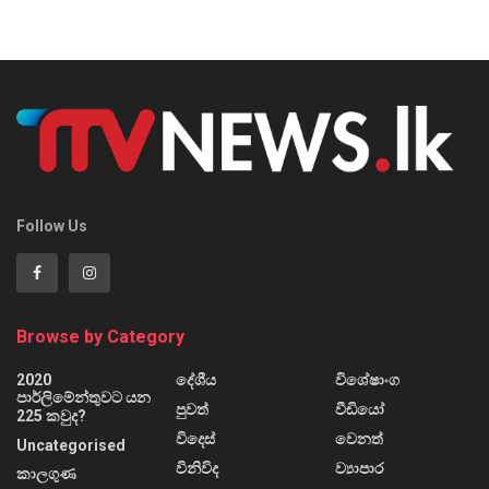
Follow Us
Browse by Category
2020
දේශීය
විශේෂාංග
පාර්ලිමේන්තුවට යන
පුවත්
වීඩියෝ
225 කවුද?
විදෙස්
වෙනත්
Uncategorised
විනිවිද
ව්‍යාපාර
කාලගුණ