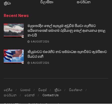
විලාසිතා
සංවර්ධන
ක්‍රීඩා
Recent News
මැදපෙරදිග තෙල් සැපයුම අඩුවීම පියවා ගැනීමට
සයිනොපෙක් සමාගම රුසියානු තෙල් ආනයනය ඉහළ
නංවයි
6 AUGUST 2026
කියුබාවට එරෙහිව නව සම්බාධක පැනවීමට ඇමරිකාව
පියවර ගනී
6 AUGUST 2026
දේශීය
ව්‍යාපාර
විදෙස්
ක්‍රීඩා
විශේෂාංග
සංවර්ධන
වෙනත්
Contact Us
© 2024
TTVnews.lk
All Rights Reserved