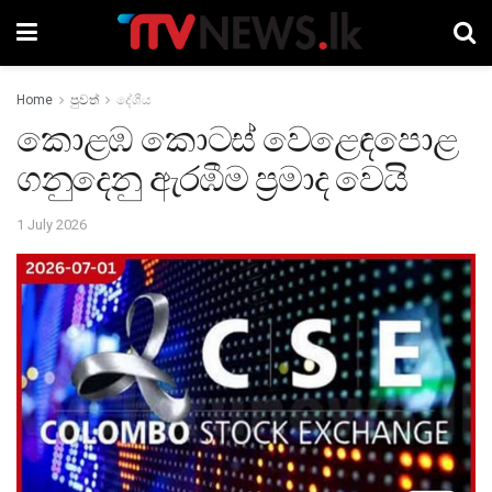
Home
පුවත්
දේශීය
කොළඹ කොටස් වෙළෙඳපොළ
ගනුදෙනු ඇරඹීම ප්‍රමාද වෙයි
1 July 2026