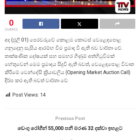
0
SHARES
අද (ජුලි 01) පෙරවරුවේ කොළඹ කොටස් වෙළෙඳපොළ
ගනුදෙනු සැසිය ආරම්භ වීම ප්
රමාද වී ඇති බව වාර්තා වේ.
තාක්ෂණික දෝෂයක් සහ සමහර ගිණුම් අත්හිටුවීමක්
හේතුවෙන් මෙම ප්
රමාදය සිදුවී ඇති බවත්, වෙළෙඳපොළ විවෘත
කිරීමේ වෙන්දේසි ක්
රියාවලිය (Opening Market Auction Call)
දීර්ඝ කර ඇති බවත් වාර්තා වේ.
Post Views:
14
Previous Post
ඩෙංගු රෝගීන් 55,000 පනී මරණ 32 දක්වා ඉහළට