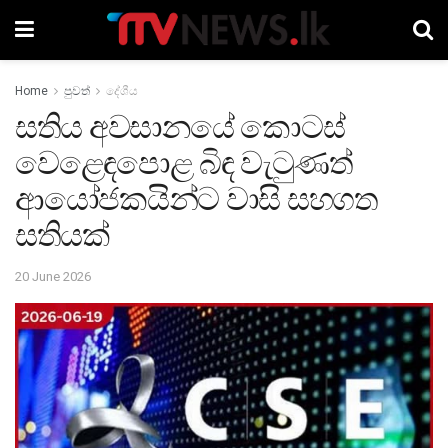
Home
පුවත්
දේශීය
සතිය අවසානයේ කොටස්
වෙළෙඳපොළ බිඳ වැටුණත්
ආයෝජකයින්ට වාසි සහගත
සතියක්
20 June 2026