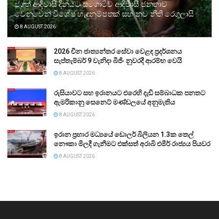
ජගත් ආදිවාසි දිනයට සමගාමීව ආදිවාසී ජනතාව
වෙනුවෙන් විශේෂ හැඳුනුම්පතක් සහ නව නීති රෙගුලාසි
8 AUGUST 2026
2026 චීන ජාත්‍යන්තර සේවා වෙළඳ ප්‍රදර්ශනය
සැප්තැම්බර් 9 වැනිදා බීජිං නුවරදී ආරම්භ වෙයි
8 AUGUST 2026
රුසියාවට සහ ඉරානයට එරෙහි දැඩි සම්බාධක පනතට
ඇමරිකානු සෙනෙට් මණ්ඩලයේ අනුමැතිය
8 AUGUST 2026
ඉරාන ප්‍රහාර මධ්‍යයේ ඩොලර් බිලියන 1.3ක තෙල්
නෞකා මිලදී ගැනීමට එක්සත් අරාබි එමීර් රාජ්‍යය පියවර
8 AUGUST 2026