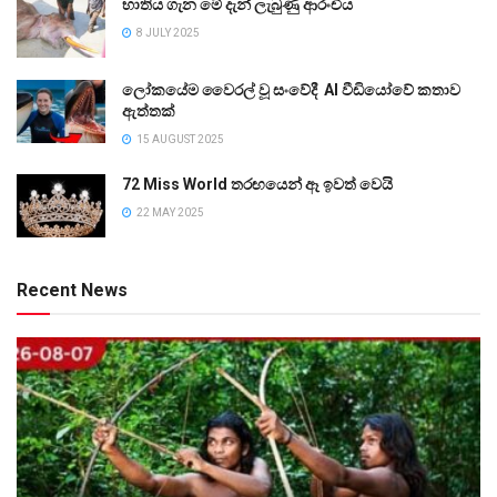
භාතිය ගැන මේ දැන් ලැබුණු ආරංචිය
8 JULY 2025
ලෝකයේම වෛරල් වූ සංවේදී AI වීඩියෝවේ කතාව
ඇත්තක්
15 AUGUST 2025
72 Miss World තරඟයෙන් ඈ ඉවත් වෙයි
22 MAY 2025
Recent News