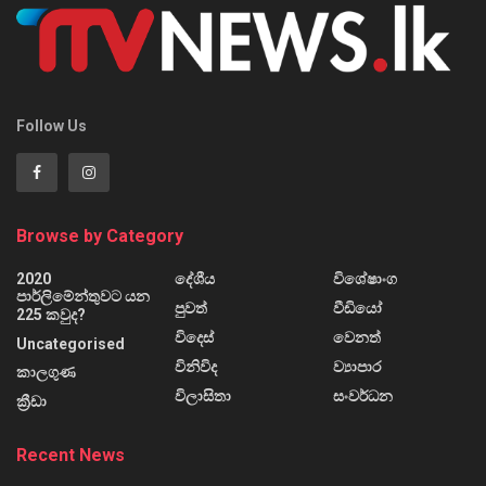
Follow Us
Browse by Category
2020
දේශීය
විශේෂාංග
පාර්ලිමේන්තුවට යන
පුවත්
වීඩියෝ
225 කවුද?
විදෙස්
වෙනත්
Uncategorised
විනිවිද
ව්‍යාපාර
කාලගුණ
විලාසිතා
සංවර්ධන
ක්‍රීඩා
Recent News