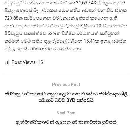
අනුව පූර්ව සතිය අවසානයේ ඒකක 21,637.43ක් ලෙස පැවති
සියලු කොටස් මිල දර්ශකය මෙම සතිය අවසන් වන විට ඒකක
723.88ක කැපීපෙනෙන වර්ධනයක් අත්පත් කරගෙන ඇති
අතර, පසුගිය සතියේ වාර්තා වූ රුපියල් බිලියන 10.10ක සමස්ත
පිරිවැටුම සාපේක්ෂව 52%ක විශිෂ්ට වර්ධනයක් සනිටුහන්
කරමින් මෙම සතිය තුළ රුපියල් බිලියන 15.41ක ඉහළ සමස්ත
පිරිවැටුමක් වාර්තා කිරීමට සමත්ව ඇත.
Post Views:
15
Previous Post
ජර්මානු වාර්තාවකට අනුව ලොව අංක එකේ නවෝත්පාදනශීලී
සමාගම බවට BYD පත්වෙයි
Next Post
ඇන්ටාක්ටිකාවෙන් ඇසෙන අවාසනාවන්ත පුවතක්