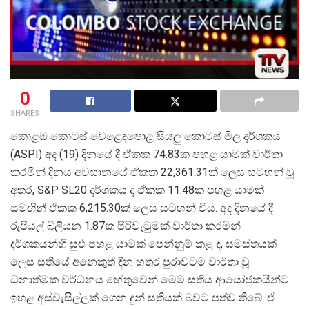
0
SHARES
කොළඹ කොටස් වෙළෙඳපොළ සියලු කොටස් මිල දර්ශකය
(ASPI) අද (19) දිනයේ දී ඒකක 74.83ක පහළ යාමක් වාර්තා
කරමින් දිනය අවසානයේ ඒකක 22,361.31ක් ලෙස සටහන් වූ
අතර, S&P SL20 දර්ශකය ද ඒකක 11.48ක පහළ යාමක්
සමඟින් ඒකක 6,215.30ක් ලෙස සටහන් විය. අද දිනයේ දී
රුපියල් බිලියන 1.87ක පිරිවැටුමක් වාර්තා කරමින්
දර්ශකයන්හි සුළු පහළ යාමක් පෙන්නුම් කළ ද, සමස්තයක්
ලෙස සතියේ අනෙකුත් දින හතර පුරාවටම වාර්තා වූ
ධනාත්මක වර්ධනය හේතුවෙන් මෙම සතිය ආයෝජකයින්ට
ඉහළ අස්වැසිල්ලක් ගෙන දුන් සතියක් බවට පත්ව තිබේ. ඒ