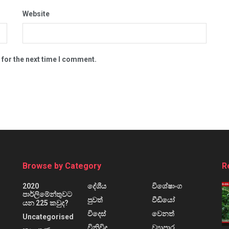
Website
 for the next time I comment.
Browse by Category
R
2020
දේශීය
විශේෂාංග
පාර්ලිමේන්තුවට
පුවත්
වීඩියෝ
යන 225 කවුද?
විදෙස්
වෙනත්
Uncategorised
විනිවිද
ව්‍යාපාර