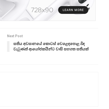
Next Post
සතිය අවසානයේ කොටස් වෙළෙඳපොළ බිඳ
වැටුණත් ආයෝජකයින්ට වාසි සහගත සතියක්