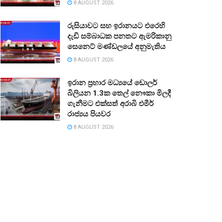
8 AUGUST 2026
රුසියාවට සහ ඉරානයට එරෙහි
දැඩි සම්බාධක පනතට ඇමරිකානු
සෙනෙට් මණ්ඩලයේ අනුමැතිය
8 AUGUST 2026
ඉරාන ප්‍රහාර මධ්‍යයේ ඩොලර්
බිලියන 1.3ක තෙල් නෞකා මිලදී
ගැනීමට එක්සත් අරාබි එමීර්
රාජ්‍යය පියවර
8 AUGUST 2026