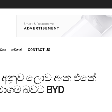
්ධන
වෙනත්
CONTACT US
ට අනුව ලොව අංක එකේ
මාගම බවට BYD