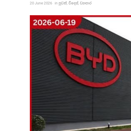
20 June 2026
in
පුවත්
,
විදෙස්
,
ව්‍යාපාර