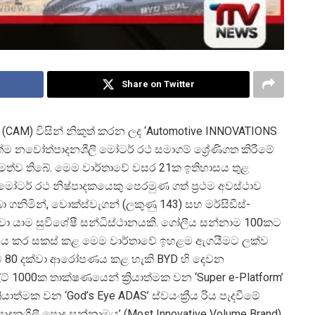
Share on Twitter
 (CAM) විසින් නිකුත් කරන ලද ‘Automotive INNOVATIONS
ාත්ම නවෝත්පාදනශීලී මෝටර් රථ සමාගම් ශ්
රේණිගත කිරීමේ
මත්ව තිබේ. මෙම වාර්තාවේ වසර 21ක ඉතිහාසය තුළ
න මෝටර් රථ නිෂ්පාදකයෙකු පෙරමුණ ගත් ප්
රථම අවස්ථාව
ගනිමින්, වොක්ස්වැගන් (ලකුණු 143) සහ මර්සිඩීස්-
බවා යාම සුවිශේෂී සන්ධිස්ථානයකි. ගෝලීය සන්නාම 100කට
නය කර සකස් කළ මෙම වාර්තාවේ ඉහළම ඇගයීමට ලක්ව
සිට 80 දක්වා ආරෝපණය කළ හැකි BYD හි දෙවන
ෝල්ට් 1000ක තාක්ෂණයෙන් ක්
රියාත්මක වන ‘Super e-Platform’
්
රියාත්මක වන ‘God’s Eye ADAS’ ස්වයංක්
රීය රිය පැදවීමේ
නශීලී පොදු සන්නාමය’ (Most Innovative Volume Brand)