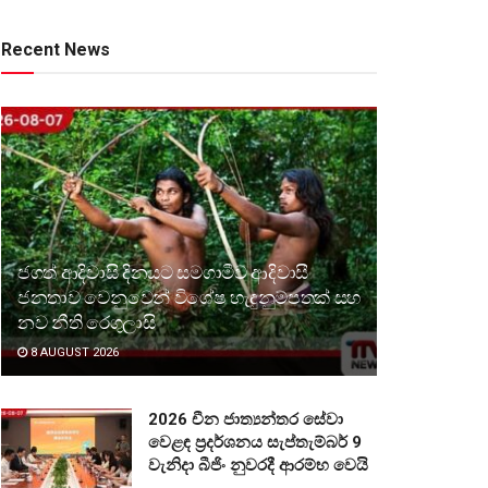
Recent News
ජගත් ආදිවාසි දිනයට සමගාමීව ආදිවාසී
ජනතාව වෙනුවෙන් විශේෂ හැඳුනුම්පතක් සහ
නව නීති රෙගුලාසි
8 AUGUST 2026
2026 චීන ජාත්‍යන්තර සේවා
වෙළඳ ප්‍රදර්ශනය සැප්තැම්බර් 9
වැනිදා බීජිං නුවරදී ආරම්භ වෙයි