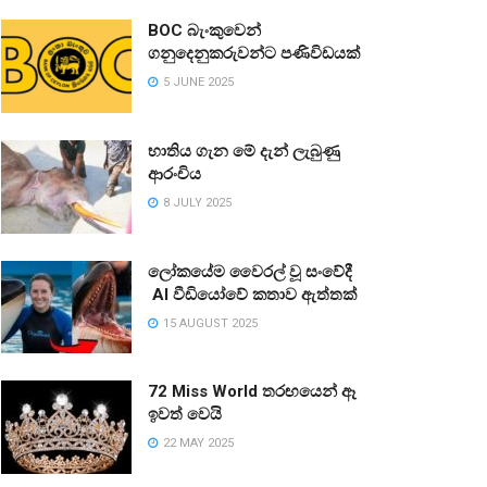
BOC බැංකුවෙන්
ගනුදෙනුකරුවන්ට පණිවිඩයක්
5 JUNE 2025
භාතිය ගැන මේ දැන් ලැබුණු
ආරංචිය
8 JULY 2025
ලෝකයේම වෛරල් වූ සංවේදී
AI වීඩියෝවේ කතාව ඇත්තක්
15 AUGUST 2025
72 Miss World තරඟයෙන් ඈ
ඉවත් වෙයි
22 MAY 2025