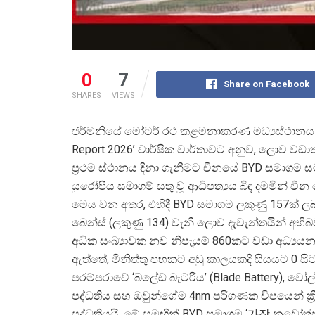
0
7
Share on Facebook
SHARES
VIEWS
ජර්මනියේ මෝටර් රථ කළමනාකරණ මධ්
යස්ථානය
Report 2026’ වාර්ෂික වාර්තාවට අනුව, ලොව වඩ
ප්
රථම ස්ථානය දිනා ගැනීමට චීනයේ BYD සමාගම ස
යුරෝපීය සමාගම් සතු වූ ආධිපත්
යය බිඳ දමමින් චී
මෙය වන අතර, එහිදී BYD සමාගම ලකුණු 157ක් ලබා 
බෙන්ස් (ලකුණු 134) වැනි ලොව දැවැන්තයින් අභි
අධික සංඛ්
යාවක නව නිපැයුම් 860කට වඩා අධ්
යය
ඇත්තේ, මිනිත්තු පහකට අඩු කාලයකදී සියයට 0 
පරම්පරාවේ ‘බ්ලේඩ් බැටරිය’ (Blade Battery), ව
පද්ධතිය සහ ඔවුන්ගේම 4nm පරිගණක චිපයෙන් ක
පද්ධතියයි. මේ සමඟින් BYD සමාගම ‘가장 නවෝත්පාද