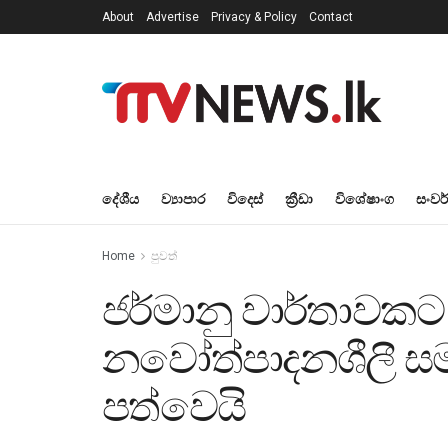
About
Advertise
Privacy & Policy
Contact
දේශීය
ව්‍යාපාර
විදෙස්
ක්‍රීඩා
විශේෂාංග
සංවර
Home
පුවත්
ජර්මානු වාර්තාවක
නවෝත්පාදනශීලී ස
පත්වෙයි