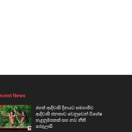
ecent News
ජගත් ආදිවාසි දිනයට සමගාමීව
ආදිවාසී ජනතාව වෙනුවෙන් විශේෂ
හැඳුනුම්පතක් සහ නව නීති
රෙගුලාසි