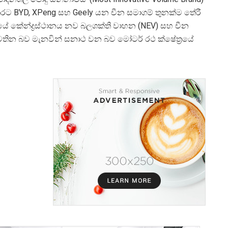
 අතරට BYD, XPeng සහ Geely යන චීන සමාගම් තුනක්ම තේරී
යේ කේන්ද්
රස්ථානය නව බලශක්ති වාහන (NEV) සහ චීන
වතින බව මැනවින් සනාථ වන බව මෝටර් රථ ක්ෂේත්
රයේ