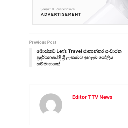
Previous Post
මොස්කව් Let’s Travel ජාත්‍යන්තර සංචාරක
ප්‍රදර්ශනයේදී ශ්‍රී ලංකාවට ඉහළම ගෝලීය
සම්මානයක්
Editor TTV News