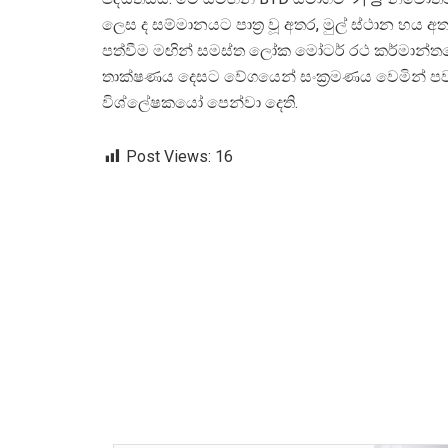
ලෙස ද සම්මානයට පාත්
ර වූ අතර, මුල් ස්ථාන හය
පත්වීම මඟින් සමස්ත ලෝක මෝටර් රථ කර්මාන්ත
තාක්ෂණය දෙසට වේගයෙන් සංක්
රමණය වෙමින් ප
විශ්ලේෂකයෝ පෙන්වා දෙති.
Post Views:
16