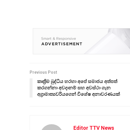
Previous Post
කෘත්‍රිම බුද්ධිය හරහා අපේ සමාජය අත්පත්
කරගන්නා අවදානම් සහ අවස්ථා ගැන
අග්‍රාමාත්‍යවරියගෙන් විශේෂ අනාවරණයක්
Editor TTV News