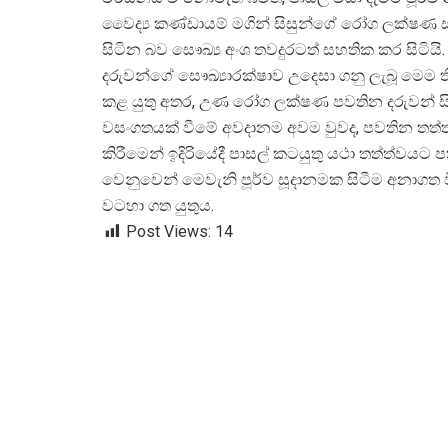
වෛද්
ය කණ්ඩායම් මගින් සිසුන්ගේ රෝග ලක්ෂ
සිටින බව සෞඛ්
ය අංශ තවදුරටත් සහතික කර සිටියි.
දරුවන්ගේ සෞඛ්
යාරක්ෂාව උදෙසා ගනු ලැබූ මෙ
කළ යුතු අතර, උණ රෝග ලක්ෂණ පවතින දරුවන් ස
වසංගතයක් වීමේ අවදානම අවම වුවද, පවතින තත
කිරීමෙන් ඉදිරියේදී පාසල් කටයුතු යථා තත්ත්වයට
වෙනුවෙන් මෙවැනි පූර්ව සූදානමක සිටීම අනාග
වටහා ගත යුතුය.
Post Views:
14