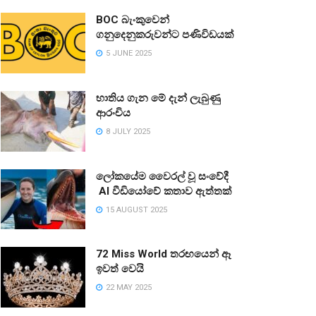
BOC බැංකුවෙන්
ගනුදෙනුකරුවන්ට පණිවිඩයක්
5 JUNE 2025
භාතිය ගැන මේ දැන් ලැබුණු
ආරංචිය
8 JULY 2025
ලෝකයේම වෛරල් වූ සංවේදී
AI වීඩියෝවේ කතාව ඇත්තක්
15 AUGUST 2025
72 Miss World තරඟයෙන් ඈ
ඉවත් වෙයි
22 MAY 2025