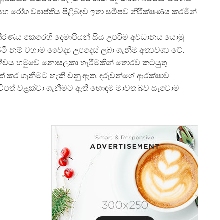
ණ සහ රෝග ව්
යාප්තිය පිළිබඳව ඉතා සමීපව නිරීක්ෂණය කරමින්
ම තීරණය කෙරෙහි දෙමාපියන් සිය උපරිම අවධානය යොමු
ිටී නම් වහාම වෛද්
ය උපදෙස් ලබා ගැනීම අත්
යවශ්
ය වේ.
්ත්වය හමුවේ නොසලකා හැරීමකින් තොරව කටයුතු
 පත් කර ගැනීමට හැකි වනු ඇත. දරුවන්ගේ ආරක්ෂාව
ත විපත් වළක්වා ගැනීමට ඇති හොඳම මාවත බව සැවොම