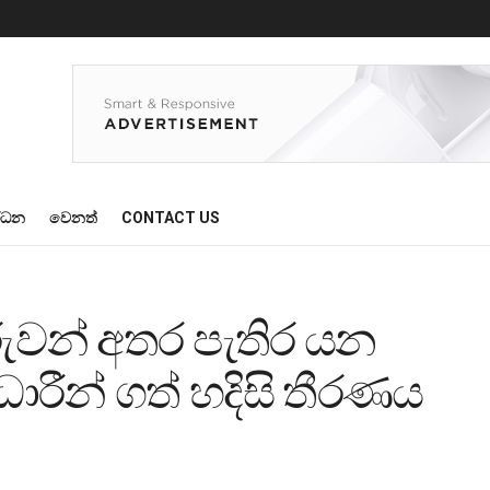
්ධන
වෙනත්
CONTACT US
ුවන් අතර පැතිර යන
රීන් ගත් හදිසි තීරණය