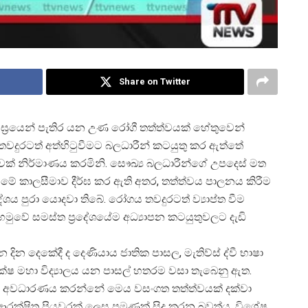
Share on Twitter
ඝ්
රයෙන් පැතිර යන උණ රෝගී තත්ත්වයක් හේතුවෙන්
තවදුරටත් අත්හිටුවීමට බලධාරීන් කටයුතු කර ඇත්තේ
බවක් නිර්මාණය කරමිනි. සෞඛ්
ය බලධාරීන්ගේ උපදෙස් මත
මීමේ කාලසීමාව දීර්ඝ කර ඇති අතර, තත්ත්වය පාලනය කිරීම
දේශය පුරා යොදවා තිබේ. රෝගය තවදුරටත් ව්
යාප්ත වීම
 හමුවේ සමස්ත ප්
රදේශයේම අධ්
යාපන කටයුතුවලට දැඩි
ින දෙකේදී ද දෙණියාය ජාතික පාසල, මැතිව්ස් ද්වී භාෂා
ක්ෂ මහා විද්
යාලය යන පාසල් හතරම වසා තැබෙනු ඇත.
ා අවධාරණය කරන්නේ මෙය වසංගත තත්ත්වයක් දක්වා
ව ආරක්ෂිත පියවරක් ලෙස පමණක් සිදු කරන බවත්ය. විශේෂ