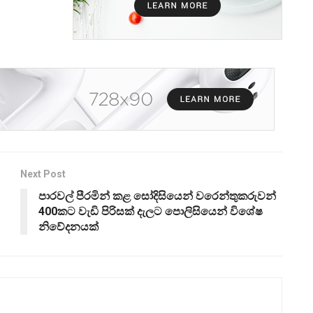
Next Post
පාරවල් පීරමින් කළ සෝදිසියෙන් වරෙන්තුකරුවන්
400කට වැඩි පිරිසක් දැලට පොලිසියෙන් විශේෂ
නිවේදනයක්