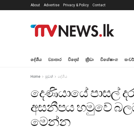
About
Advertise
Privacy & Policy
Contact
දේශීය
ව්‍යාපාර
විදෙස්
ක්‍රීඩා
විශේෂාංග
සංවර
Home
පුවත්
දේශීය
දෙණියායේ පාසල් දර
අසනීපය හමුවේ බලධා
මෙන්න