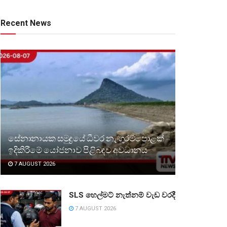
Recent News
සේනානායක සමුද්‍රයේ ධීවර නැංගුරම්පොළක්
ඉදිකිරීමේ යෝජනාව පිළිබඳව අවධානය
7 AUGUST 2026
SLS හෙල්මට් නැත්නම් වැඩ වරදී
7 AUGUST 2026