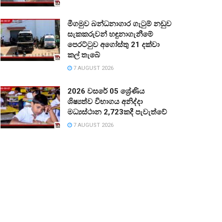
මීගමුව බන්ධනාගාර ගැටුම් නඩුව
සැකකරුවන් හඳුනාගැනීමේ
පෙරට්ටුව අගෝස්තු 21 දක්වා
කල් තැබේ
7 AUGUST 2026
2026 වසරේ 05 ශ්‍රේණිය
ශිෂ්‍යත්ව විභාගය අනිද්දා
මධ්‍යස්ථාන 2,723කදී පැවැත්වේ
7 AUGUST 2026