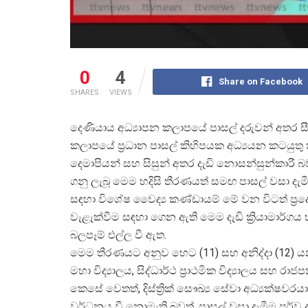
0
4
Share on Facebook
SHARES
VIEWS
දෙණියාය අධ්
යාපන කලාපයේ පාසල් දරුවන් අතර සී
කලාපයේ ප්
රධාන පාසල් කිහිපයක අධ්
යයන කටයුතු 
දෙමාපියන් සහ සිසුන් අතර දැඩි නොසන්සුන්කාරී 
ගනු ලැබූ මෙම හදිසි තීරණයත් සමඟ පාසල් වසා දැ
සඳහා විශේෂ වෛද්
ය කණ්ඩායම් මේ වන විටත් ප්
ර
වැළැක්වීම සඳහා ගෙන ඇති මෙම දැඩි ක්
රියාමාර්ගය
බලපෑම් එල්ල වී ඇත.
මෙම තීරණයට අනුව හෙට (11) සහ අනිද්දා (12) යන ද
මහා විද්
යාලය, සිද්ධාර්ථ ප්
රාථමික විද්
යාලය සහ රාජප
කෙසේ වෙතත්, දිස්ත්
රික් සෞඛ්
ය සේවා අධ්
යක්ෂවරය
වර්ධනය වී නොමැති බවත්, පාසල් වසා දැමීම පූර්