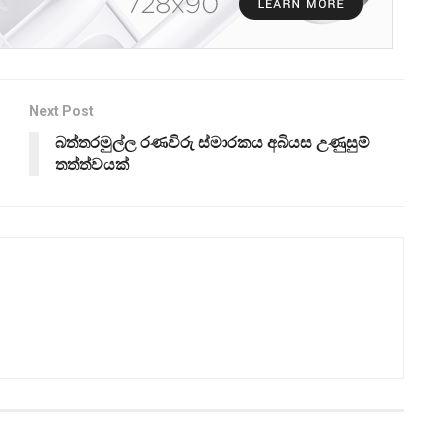
Next Post
බත්තරමුල්ල රණවිරු ස්මාරකය අබියස උණුසුම්
තත්ත්වයක්