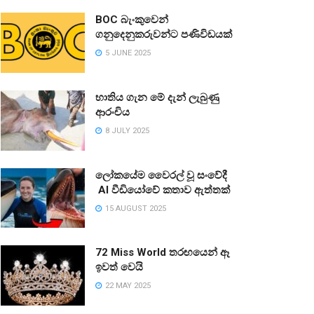
BOC බැංකුවෙන්
ගනුදෙනුකරුවන්ට පණිවිඩයක්
5 JUNE 2025
භාතිය ගැන මේ දැන් ලැබුණු
ආරංචිය
8 JULY 2025
ලෝකයේම වෛරල් වූ සංවේදී
AI වීඩියෝවේ කතාව ඇත්තක්
15 AUGUST 2025
72 Miss World තරඟයෙන් ඈ
ඉවත් වෙයි
22 MAY 2025