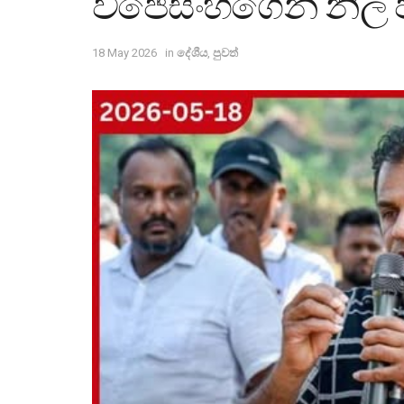
විජේසිංහගෙන් නිල 
18 May 2026
in
දේශීය
,
පුවත්