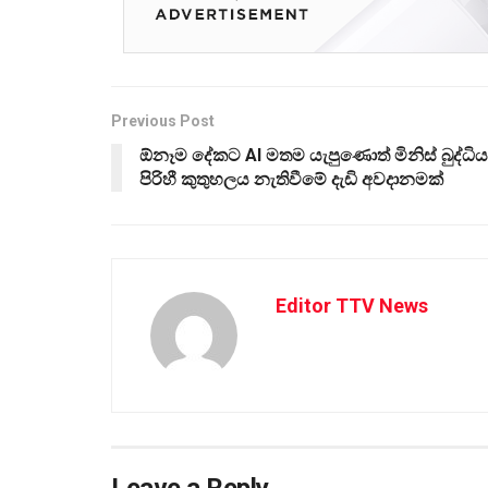
Previous Post
ඕනෑම දේකට AI මතම යැපුණොත් මිනිස් බුද්ධිය
පිරිහී කුතුහලය නැතිවීමේ දැඩි අවදානමක්
Editor TTV News
Leave a Reply