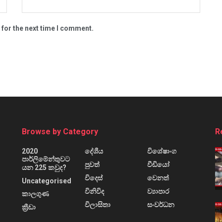
 for the next time I comment.
Browse by Category
R
2020
දේශීය
විශේෂාංග
පාර්ලිමේන්තුවට
පුවත්
වීඩියෝ
යන 225 කවුද?
විදෙස්
වෙනත්
Uncategorised
විනිවිද
ව්‍යාපාර
කාලගුණ
විලාසිතා
සංවර්ධන
ක්‍රීඩා