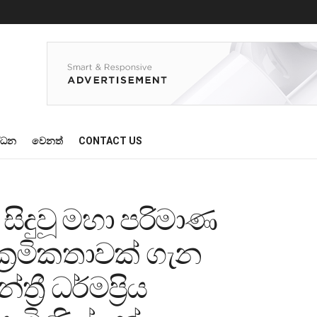
්ධන
වෙනත්
CONTACT US
ිදුවූ මහා පරිමාණ
‍රමිකතාවක් ගැන
‍රී ධර්මප්‍රිය