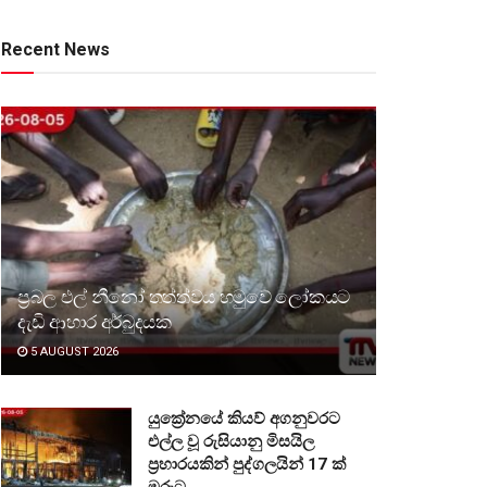
Recent News
ප්‍රබල එල් නීනෝ තත්ත්වය හමුවේ ලෝකයට
දැඩි ආහාර අර්බුදයක
5 AUGUST 2026
යුක්‍රේනයේ කියව් අගනුවරට
එල්ල වූ රුසියානු මිසයිල
ප්‍රහාරයකින් පුද්ගලයින් 17 ක්
මරුට