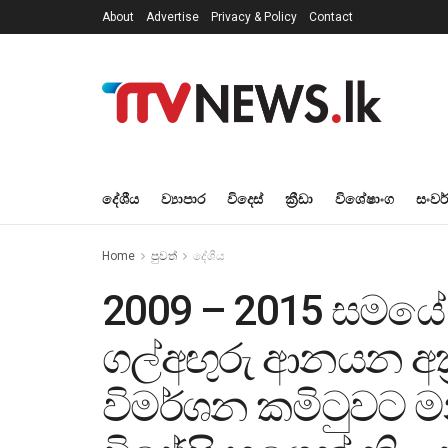
About
Advertise
Privacy & Policy
Contact
දේශීය
ව්‍යාපාර
විදෙස්
ක්‍රීඩා
විශේෂාංග
සංවර
Home
පුවත්
දේශීය
2009 – 2015 සමයේ ස
ගල්අඟුරු ආනයන අක්
විමර්ශන කමිටුවට මන්ත්