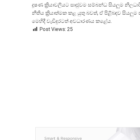
දූෂණ ක්
රියාවලියට සෘජුවම සම්බන්ධ සියලුම නි
නීතිය ක්
රියාත්මක කළ යුතු බවත්, ඒ පිළිබඳව සියල
මෙහිදී වැඩිදුරටත් අවධාරණය කළේය.
Post Views:
25