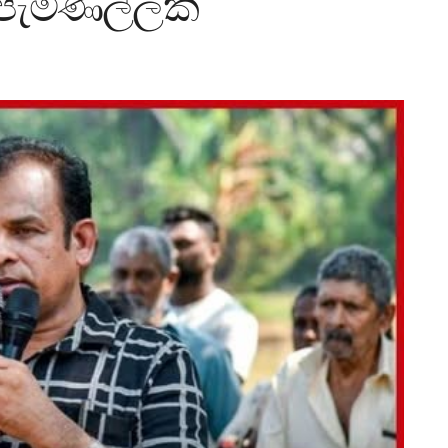
පැමිණිල්ලක්