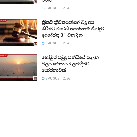
5 AUGUST 2026
ක්‍රිකට් ක්‍රීඩකයන්ගේ බදු අය
කිරීමට එරෙහි පෙත්සමේ තීන්දුව
අගෝස්තු 31 වන දින
5 AUGUST 2026
හෝමුස් සමුද්‍ර සන්ධියේ පාලන
බලය ඉරානයට ලබාදීමට
යෝජනාවක්
5 AUGUST 2026