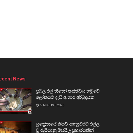
ecent News
ප්‍රබල එල් නීනෝ තත්ත්වය හමුවේ
ලෝකයට දැඩි ආහාර අර්බුදයක
5 AUGUST 2026
යුක්‍රේනයේ කියව් අගනුවරට එල්ල
වූ රුසියානු මිසයිල ප්‍රහාරයකින්