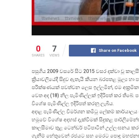
0
7
Share on Facebook
SHARES
VIEWS
පසුගිය 2009 වසරේ සිට 2015 වසර දක්වා වූ කාල
ක්
රියාවලියේදී සිදුව ඇතැයි කියන බරපතළ මූල්
ය හා
පරීක්ෂණයක් පවත්වන ලෙස ඉල්ලමින්, එම අක්
රමි
වෙත අද (18) නිල පැමිණිල්ලක් ඉදිරිපත් කර තිබේ. ප
විශේෂ පැමිණිල්ල ඉදිරිපත් කරනු ලැබීය.
අදාළ පැමිණිල්ල විමර්ශන කමිටු ලේකම් කාර්යාල
හමුවේ විශේෂ අදහස් දැක්වීමක් සිදුකළ පාර්ලිමේන්ත
කාලසීමාව තුළ ටෙන්ඩර් පටිපාටීන් උල්ලංඝනය කරම
ගැනීම් හේතුවෙන් රජයට සහ මෙරට පොදු මහජනත