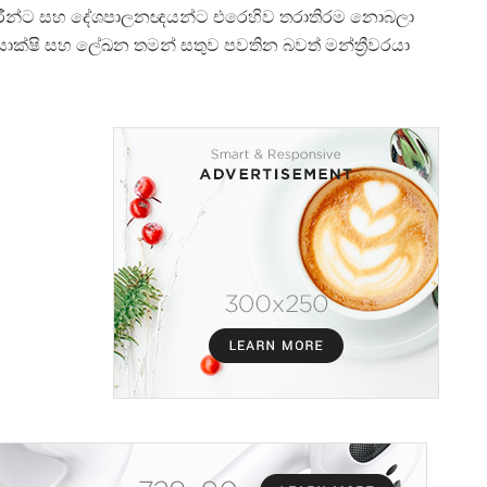
ලධාරීන්ට සහ දේශපාලනඥයන්ට එරෙහිව තරාතිරම නොබලා
ුම සාක්ෂි සහ ලේඛන තමන් සතුව පවතින බවත් මන්ත්
රීවරයා