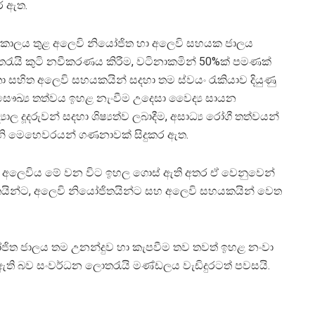
ර ඇත.
කාලය තුළ අලෙවි නියෝජිත හා අලෙවි සහයක ජාලය
ැයි කුටි නවීකරණය කිරීම, වටිනාකමින් 50%ක් පමණක්
තා සහිත අලෙවි සහයකයින් සදහා තම ස්වයං රැකියාව දියුණු
ම, සෞඛ්‍ය තත්වය ඉහළ නැංවීම උදෙසා වෛද්‍ය සායන
යාල දූදරුවන් සදහා ශිෂ්‍යත්ව ලබාදීම, අසාධ්‍ය රෝගී තත්වයන්
් වැනි මෙහෙවරයන් ගණනාවක් සිදුකර ඇත.
 වැටුණු අලෙවිය මේ වන විට ඉහල ගොස් ඇති අතර ඒ වෙනුවෙන්
ෝජිතයින්ට, අලෙවි නියෝජිතයින්ට සහ අලෙවි සහයකයින් වෙත
යෝජිත ජාලය තම උනන්දුව හා කැපවීම තව තවත් ඉහළ නංවා
 ඇති බව සංවර්ධන ලොතරැයි මණ්ඩලය වැඩිදුරටත් පවසයි.