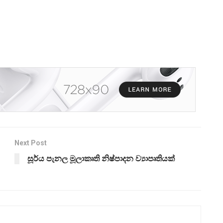
Next Post
සූර්ය පැනල මූලාකෘති නිෂ්පාදන ව්‍යාපෘතියක්