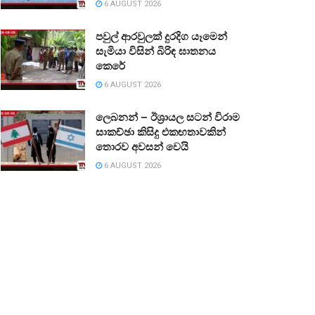
6 AUGUST 2026
පවුල් ආරවුලක් දුරදිග යෑමෙන්
සැමියා විසින් බිරිඳ ඝාතනය
කෙරේ
6 AUGUST 2026
ලෙබනන් – ඊශ්‍රායල සටන් විරාම
සාකච්ඡා කිසිදු එකඟතාවකින්
තොරව අවසන් වෙයි
6 AUGUST 2026