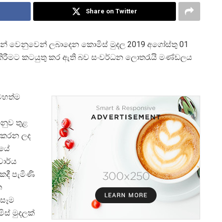
Share on Twitter
් වෙනුවෙන් ලබාදෙන කොමිස් මුදල 2019 අගෝස්තු 01
ි කිරීමට කටයුතු කර ඇති බව සංවර්ධන ලොතරැයි මණ්ඩලය
මහත්ම
නුව තුළ
ස කරන ලද
ලයේ
චාර්ය
දී පැමිණි
ත
 සෑම
ස් මුදලක්