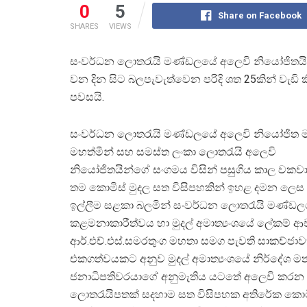
0
5
Share on Facebook
SHARES
VIEWS
සංවර්ධන ලොතරැයි මණ්ඩලයේ අලෙවි නියෝජිතයින
වන දින සිට බලපැවැත්වෙන පරිදි ශත 25කින් වැඩ
පවසයි.
සංවර්ධන ලොතරැයි මණ්ඩලයේ අලෙවි නියෝජිත 
මහත්මීන් සහ සමස්ත ලංකා ලොතරැයි අලෙවි
නියෝජිතයින්ගේ සංගමය විසින් පසුගිය කාල වකවා
තම කොමිස් මුදල සත විසිපහකින් ඉහළ දමන ලෙ
ඉල්ලීම සළකා බලමින් සංවර්ධන ලොතරැයි මණ්ඩ
කළමනාකාරීත්වය හා මුදල් අමාත්‍යංශයේ ලේකම් ආ
ආර්.එච්.එස්.සමරතුංග මහතා සමග පැවති සාකච්ජාවක
එකගත්වයකට අනුව මුදල් අමාත්‍යංශයේ නිර්දේශ ම
ජනාධිපතිවරයාගේ අනුමැතිය යටතේ අලෙවි කරන
ලොතරැයිපතක් සදහාම සත විසිපහක අතිරේක කොමි