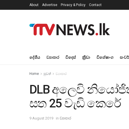
About
Advertise
Privacy & Policy
Contact
දේශීය
ව්‍යාපාර
විදෙස්
ක්‍රීඩා
විශේෂාංග
සංවර
Home
පුවත්
ව්‍යාපාර
DLB අලෙවි නියෝජිත
සත 25 වැඩි කෙරේ
9 August 2019
in
ව්‍යාපාර