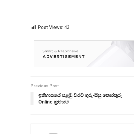
Post Views:
43
Previous Post
ඉතිහාසයේ පළමු වරට ගුරු-සිසු තොරතුරු
Online ක්‍රමයට