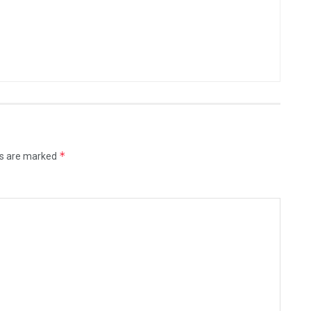
*
ds are marked