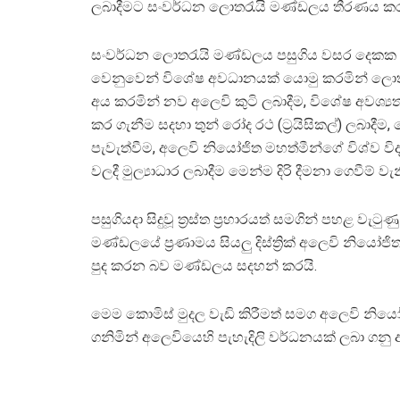
ලබාදීමට සංවර්ධන ලොතරැයි මණ්ඩලය තීරණය ක
සංවර්ධන ලොතරැයි මණ්ඩලය පසුගිය වසර දෙකක 
වෙනුවෙන් විශේෂ අවධානයක් යොමු කරමින් ලොතර
අය කරමින් නව අලෙවි කුටි ලබාදීම, විශේෂ අවශ්‍ය
කර ගැනීම සදහා තුන් රෝද රථ (ට්‍රයිසිකල්) ලබාදී
පැවැත්වීම, අලෙවි නියෝජිත මහත්මීන්ගේ විශ්ව විද්‍
වලදී මුල්‍යාධාර ලබාදීම මෙන්ම දිරි දීමනා ගෙවීම
පසුගියදා සිදුවූ ත්‍රස්ත ප්‍රහාරයත් සමගින් පහළ
මණ්ඩලයේ ප්‍රණාමය සියලු දිස්ත්‍රික් අලෙවි නිය
පුද කරන බව මණ්ඩලය සදහන් කරයි.
මෙම කොමිස් මුදල වැඩි කිරීමත් සමග අලෙවි නි
ගනිමින් අලෙවියෙහි පැහැදිලි වර්ධනයක් ලබා ගනු