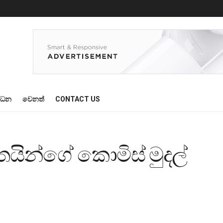
්ධන
වෙනත්
CONTACT US
යින්ගේ කොමිස් මුදල්