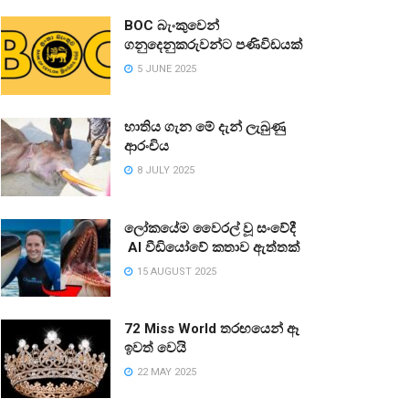
BOC බැංකුවෙන්
ගනුදෙනුකරුවන්ට පණිවිඩයක්
5 JUNE 2025
භාතිය ගැන මේ දැන් ලැබුණු
ආරංචිය
8 JULY 2025
ලෝකයේම වෛරල් වූ සංවේදී
AI වීඩියෝවේ කතාව ඇත්තක්
15 AUGUST 2025
72 Miss World තරඟයෙන් ඈ
ඉවත් වෙයි
22 MAY 2025