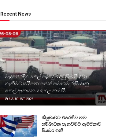
Recent News
මැදපෙරදිග තෙල් සැපයුම අඩුවීම පියවා
ගැනීමට සයිනොපෙක් සමාගම රුසියානු
තෙල් ආනයනය ඉහළ නංවයි
6 AUGUST 2026
කියුබාවට එරෙහිව නව
සම්බාධක පැනවීමට ඇමරිකාව
පියවර ගනී