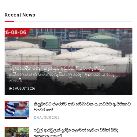
Recent News
මැදපෙරදිග තෙල් සැපයුම අඩුවීම පියවා ගැනීමට
සයිනොපෙක් සමාගම රුසියානු තෙල් ආනයනය ඉහළ
නංවයි
6 AUGUST 2026
කියුබාවට එරෙහිව නව සම්බාධක පැනවීමට ඇමරිකාව
පියවර ගනී
6 AUGUST 2026
පවුල් ආරවුලක් දුරදිග යෑමෙන් සැමියා විසින් බිරිඳ
ඝාතනය කෙරේ