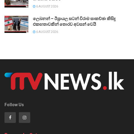
6 AUGUST 2026
ලෙබනන් – ඊශ්‍රායල සටන් විරාම සාකච්ඡා කිසිදු
එකඟතාවකින් තොරව අවසන් වෙයි
6 AUGUST 2026
Follow Us