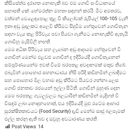
කිසිසේත්ම දරාගත නොහැකි බව එම ගොවි සංවිධානයේ
සභාපති කේ. හේමරත්න මහතා සඳහන් කරයි. මීට අමතරව,
වත්මන් වෙළෙඳපොළ තුළ වී කිලෝවක් රුපියල් 100-105 වැනි
ඉතා අඩු මුදලකට අලෙවි කිරීමට සිදුවීම හේතුවෙන් ගොවිතැන
සඳහා වැය කළ පිරිවැය පවා පියවා ගැනීමට නොහැකිවී ඇතැයි
ගොවීහු මැසිවිලි නඟති.
මෙම අධික පිරිවැය සහ ලැබෙන අඩු ආදායම හේතුවෙන් වී
ගොවීන් මෙන්ම එළවළු ගොවීන් ද ඉදිරියේදී ගොවිතැනෙන්
සම්පූර්ණයෙන්ම ඉවත් වීමේ බරපතළ අවදානමක් මතුව තිබේ.
එබැවින් පොහොර සහනාධාරය නිසි පරිදි කඩිනමින් ලබාදීමට
සහ පොහොර මිල වහාම අඩු කිරීමට පියවර ගන්නා ලෙස
ගොවි ජනතාව රජයෙන් ඉල්ලා සිටිති. ගොවීන් මුහුණ දෙන
මෙම බරපතළ ගැටලුවලට බලධාරීන් කඩිනමින් මැදිහත් වී
විසඳුම් ලබා නොදුනහොත්, එය ඉදිරියේදී මුළු රටේම ආහාර
සුරක්ෂිතතාවයට (Food Security) දැඩි මෙන්ම සෘජු බලපෑමක්
එල්ල කරනු ඇති බව ද ඔවුහු අවධාරණය කරති.
Post Views:
14