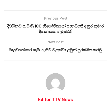
Previous Post
දිවයිනට පැමිණි ICC නියෝජිතයෝ ජනාධිපති අනුර කුමාර
දිසානායක හමුවෙති
Next Post
බාලවයස්කාර ගැබ් ගැනීම් වළක්වා ළමුන් සුරක්ෂිත කරමු
Editor TTV News