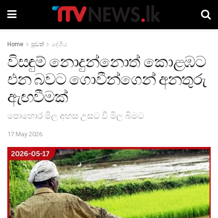
Home
පුවත්
දේශීය
විසඳුම් නොදුන්නොත් කොළඹට
එන බවට ගොවීන්ගෙන් අනතුරු
ඇඟවීමක්
පොහොර මිල අහස උසට වී මිල බිමට
17 May 2026