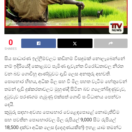
0
SHARES
සිය සාධාරණ ඉල්ලීම්වලට කඩිනම් විසඳුමක් නොලැබෙන්නේ
නම් ඉදිරියේදී කොළඹට පැමිණ දැවැන්ත විරෝධතාවල නිරත
වන බව ගොවීහු ආණ්ඩුවට දැඩි ලෙස අනතුරු අඟවති.
පොහොර හිඟය, අධික මිල සහ වී මිල පහත වැටීම හේතුවෙන්
තමන් දැඩි දුෂ්කරතාවලට මුහුණදී සිටින බව ගලෙන්බිඳුණුවැව,
දුටුවැව පරණගම ගැමුණු එක්සත් ගොවි සංවිධානය පෙන්වා
දෙයි.
කුඹුරු සඳහා අවශ්
ය පොහොර වෙළෙඳපොළේ නොමැතිවීම
සහ පවතින පොහොරවල මිල රුපියල් 9,000 සිට රුපියල්
18,500 දක්වා අධික ලෙස (දෙගුණයකින්) ඉහළ යාම තමන්ට