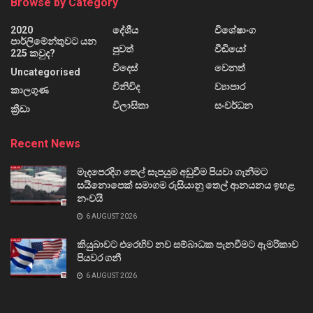
Browse by Category
2020
දේශීය
විශේෂාංග
පාර්ලිමේන්තුවට යන
පුවත්
වීඩියෝ
225 කවුද?
විදෙස්
වෙනත්
Uncategorised
විනිවිද
ව්‍යාපාර
කාලගුණ
විලාසිතා
සංවර්ධන
ක්‍රීඩා
Recent News
මැදපෙරදිග තෙල් සැපයුම අඩුවීම පියවා ගැනීමට
සයිනොපෙක් සමාගම රුසියානු තෙල් ආනයනය ඉහළ
නංවයි
6 AUGUST 2026
කියුබාවට එරෙහිව නව සම්බාධක පැනවීමට ඇමරිකාව
පියවර ගනී
6 AUGUST 2026