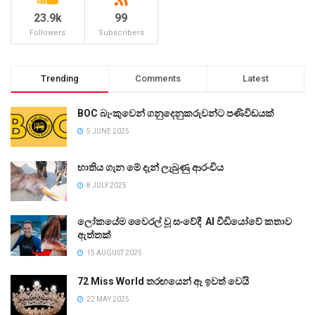
23.9k
99
Followers
Subscribers
Trending
Comments
Latest
BOC බැංකුවෙන් ගනුදෙනුකරුවන්ට පණිවිඩයක්
5 JUNE 2025
භාතිය ගැන මේ දැන් ලැබුණු ආරංචිය
8 JULY 2025
ලෝකයේම වෛරල් වූ සංවේදී AI වීඩියෝවේ කතාව
ඇත්තක්
15 AUGUST 2025
72 Miss World තරඟයෙන් ඈ ඉවත් වෙයි
22 MAY 2025