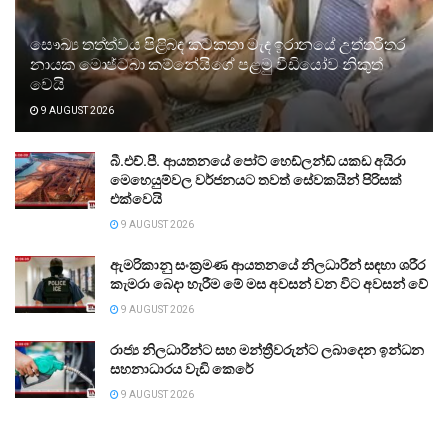
සෞඛ්‍ය තත්ත්වය පිළිබඳ කටකතා මැද ඉරානයේ උත්තරීතර
නායක මොජ්ටබා කම්නේයිගේ පළමු වීඩියෝව නිකුත්
වෙයි
9 AUGUST 2026
බී.එච්.පී. ආයතනයේ පෝට් හෙඩ්ලන්ඩ් යකඩ අයිරා
මෙහෙයුම්වල වර්ජනයට තවත් සේවකයින් පිරිසක්
එක්වෙයි
9 AUGUST 2026
ඇමරිකානු සංක්‍රමණ ආයතනයේ නිලධාරීන් සඳහා ශරීර
කැමරා බෙදා හැරීම මේ මස අවසන් වන විට අවසන් වේ
9 AUGUST 2026
රාජ්‍ය නිලධාරීන්ට සහ මන්ත්‍රීවරුන්ට ලබාදෙන ඉන්ධන
සහනාධාරය වැඩි කෙරේ
9 AUGUST 2026