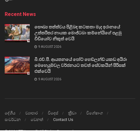
Recent News
සෞඛ්‍ය තත්ත්වය පිළිබඳ කටකතා මැද ඉරානයේ
උත්තරීතර නායක මොජ්ටබා කම්නේයිගේ පළමු
වීඩියෝව නිකුත් වෙයි
9 AUGUST 2026
බී.එච්.පී. ආයතනයේ පෝට් හෙඩ්ලන්ඩ් යකඩ අයිරා
මෙහෙයුම්වල වර්ජනයට තවත් සේවකයින් පිරිසක්
එක්වෙයි
9 AUGUST 2026
දේශීය
ව්‍යාපාර
විදෙස්
ක්‍රීඩා
විශේෂාංග
සංවර්ධන
වෙනත්
Contact Us
© 2024
TTVnews.lk
All Rights Reserved