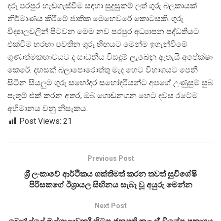
දරු පරපුර හැඩගැස්වීම සඳහා සුදුසුකම් ලත් ගුරු බලකායක්
නිර්මාණය කිරීමේ ජාතික මෙහෙවරේ කොටසකි. ගුරු
විද්
යාලවලින් පිටවන මෙම නව පරපුර අධ්
යාපන පද්ධතියට
එක්වීම හරහා පවතින ගුරු හිඟයට මෙන්ම ඉගැන්වීමේ
ගුණාත්මකභාවයට ද සාධනීය විසඳුම් ලැබෙනු ඇතැයි අපේක්ෂා
කෙරේ. දහසක් බලාපොරොත්තු මැද හෙට විභාගයට පෙනී
සිටින සියලුම ගුරු සහෝදර සහෝදරියන්ට අපගේ උණුසුම් සුබ
පැතුම් එක් කරන අතර, ඔබ ගොඩනගන හෙට දවස රටේම
අභිමානය වනු නිසැකය.
Post Views:
21
Previous Post
ශ්‍රී ලංකාවේ ආර්ථිකය ශක්තිමත් කරන තවත් සුවිශේෂී
පිරිසකගේ ඊශ්‍රායල සිහිනය සැබෑ වූ අයුරු මෙන්න
Next Post