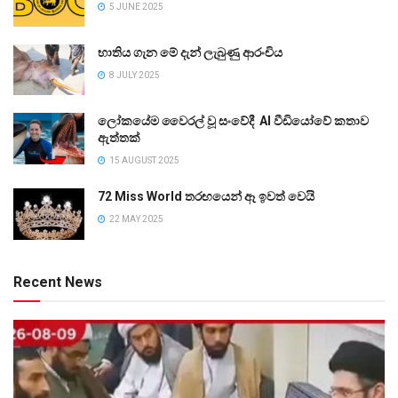
5 JUNE 2025
භාතිය ගැන මේ දැන් ලැබුණු ආරංචිය
8 JULY 2025
ලෝකයේම වෛරල් වූ සංවේදී AI වීඩියෝවේ කතාව
ඇත්තක්
15 AUGUST 2025
72 Miss World තරඟයෙන් ඈ ඉවත් වෙයි
22 MAY 2025
Recent News