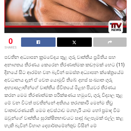
0
SHARES
පවතින අධ්
යාපන ක්
රමවේදය තුළ ගුරු වෘත්තීය ප්
රමිතිය සහ
අනාගතය තීරණය කෙරෙන තීරණාත්මක කඩඉමක් හෙට (11)
දිනයේ සිට ආරම්භ වන බැවින් සමස්ත අධ්
යාපන ක්ෂේත්
රයේම
අවධානය දැන් ඒ වෙත යොමුවී තිබේ. දහස් සංඛ්
යාත ගුරු
අභ්
යාසලාභීන්ගේ වෘත්තීය ජීවිතයේ මීළඟ පියවර තීරණය
කරන මෙම තීරණාත්මක පරීක්ෂණය හමුවේ, ගුරු විද්
යාල තුළ
මේ වන විටත් පවතින්නේ අතිශය තරගකාරී මෙන්ම තීව්
වාතාවරණයකි. මෙම අවස්ථාව මගහැරී යාම හෝ ප්
රමාද වීම
ඔවුන්ගේ වෘත්තීය සුරක්ෂිතභාවයට සෘජු බලපෑමක් එල්ල කළ
හැකි බැවින් විභාග දෙපාර්තමේන්තුව විසින් මේ