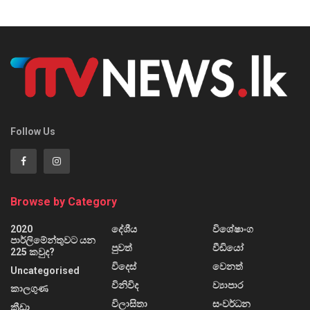
Follow Us
Browse by Category
2020
දේශීය
විශේෂාංග
පාර්ලිමේන්තුවට යන
පුවත්
වීඩියෝ
225 කවුද?
විදෙස්
වෙනත්
Uncategorised
විනිවිද
ව්‍යාපාර
කාලගුණ
විලාසිතා
සංවර්ධන
ක්‍රීඩා