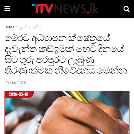
Home
පුවත්
දේශීය
මෙරට අධ්‍යාපන ක්ෂේත්‍රයේ
දැවැන්ත කඩඉමක් හෙට දිනයේ
සිට ගුරු පරපුරට ලැබුණු
තීරණාත්මක නිවේදනය මෙන්න
10 May 2026