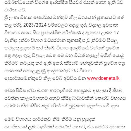
සම්බන්ධයෙන් විශේෂ ආරක්ෂිත පියවර රැසක් ගෙන ඇති බව
වාර්තා වේ.
ශ්
රී ලංකා විභාග දෙපාර්තමේන්තුව නිල වශයෙන් ප්
රකාශයට පත්
කළ පරිදි, 2023/2024 වර්ෂවලට අදාළ ගුරු විද්
යාල අවසාන
විභාගය හෙට සිට ප්
රායෝගික පරීක්ෂණ ද ඇතුළුව ලබන 17
වැනිදා දක්වා විභාග මධ්
යස්ථාන තුනකදී පැවැත්වීමට සියලු
කටයුතු සූදානම් කර තිබේ. විභාග අයදුම්කරුවන්ගේ ප්
රවේශ
පත්
ර අදාළ ගුරු විද්
යාල වෙත මේ වන විටත් තැපැල් මගින් යොමු
කිරීමට කටයුතු කර ඇති අතර, කිසියම් හේතුවකින් ප්
රවේශ පත්
මෙතෙක් නොලැබුණු අයදුම්කරුවන්ට විභාග
දෙපාර්තමේන්තුවේ නිල වෙබ් අඩවිය වන
www.doenets.lk
වෙත පිවිස ඒවා බාගත කරගැනීමේ පහසුකම ද සලසා දී තිබේ.
පවතින කාලසටහනට අනුව කිසිදු බාධාවකින් තොරව විභාගය
පවත්වා නිම කිරීම බලධාරීන්ගේ ප්
රමුඛතම ඉලක්කය වී ඇත.
මෙම විභාගය සාර්ථකව නිම කිරීම යනු හුදෙක්
සහතිකයක් ලබා ගැනීමක් පමණක් නොව, එය මෙරට අනාගත