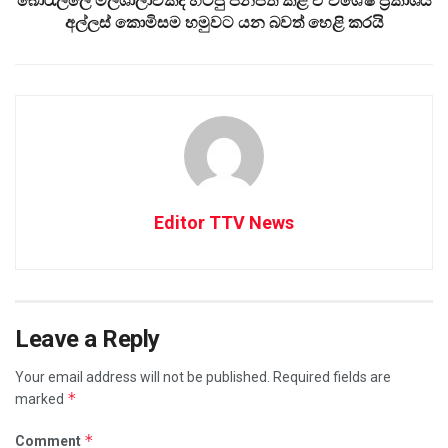
බොරැල්ලේ මල්ශාලාවකදී හිටපු ජනපති කළ ඒ විශේෂ ප්‍රකාශය
අල්ලස් කොමිසම හමුවට යන බවත් හෙළි කරයි
Editor TTV News
Leave a Reply
Your email address will not be published.
Required fields are
*
marked
*
Comment