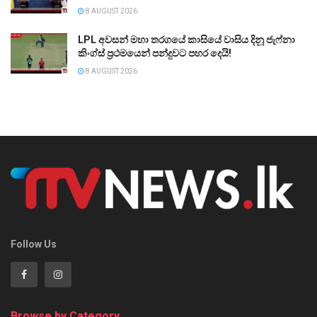
8 AUGUST 2026
LPL අවසන් මහා තරගයේ කාසියේ වාසිය දිනූ ජැෆ්නා
කිංග්ස් ප්‍රථමයෙන් පන්දුවට පහර දෙයි!
8 AUGUST 2026
Follow Us
Browse by Category