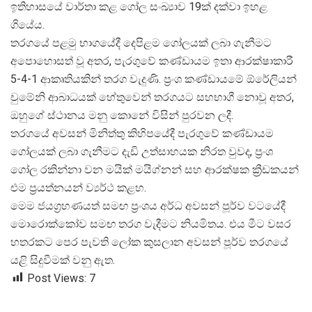
ඉතිහාසයේ වාර්තා කළ ගෝල සංඛ්
යාව 19ක් දක්වා ඉහළ
ගියේය.
තරගයේ පළමු භාගයේදී දෙපිළම ගෝලයක් ලබා ගැනීමට
අපොහොසත් වූ අතර, පැරගුවේ කණ්ඩායම ඉතා ආරක්ෂාකාරී
5-4-1 ආකෘතියකින් තරග වැදුණි. ප්
රංශ කණ්ඩායමේ ඕරේලියන්
චුමේනි ආබාධයක් හේතුවෙන් තරගයට සහභාගී නොවූ අතර,
ඔහුගේ ස්ථානය මනු කොනේ විසින් පුරවන ලදී.
තරගයේ අවසන් මිනිත්තු කිහිපයේදී පැරගුවේ කණ්ඩායම
ගෝලයක් ලබා ගැනීමට දැඩි උත්සාහයක නිරත වුවද, ප්
රංශ
ගෝල රකින්නා වන මයික් මයිග්නන් සහ ආරක්ෂක ක්
රීඩකයන්
එම ප්
රයත්නයන් ව්
යර්ථ කළහ.
මෙම ජයග්
රහණයත් සමඟ ප්
රංශය අර්ධ අවසන් පූර්ව වටයේදී
මොරොක්කෝව සමඟ තරග වැදීමට නියමිතය. එය මීට වසර
හතරකට පෙර පැවති ලෝක කුසලාන අවසන් පූර්ව තරගයේ
යළි සිදුවීමක් වනු ඇත.
Post Views:
7