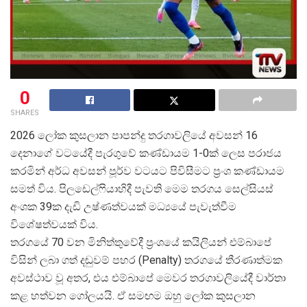
0
SHARES
2026 ලෝක කුසලාන පාපන්දු තරගාවලියේ අවසන් 16
දෙනාගේ වටයේදී පැරගුවේ කණ්ඩායම 1-0ක් ලෙස පරාජය
කරමින් අර්ධ අවසන් පූර්ව වටයට පිවිසීමට ප්
රංශ කණ්ඩායම
සමත් විය. පිලඩෙල්ෆියාහිදී පැවති මෙම තරගය සෙල්සියස්
අංශක 39ක දැඩි උෂ්ණත්වයක් මධ්
යයේ පැවැත්වීම
විශේෂත්වයක් විය.
තරගයේ 70 වන මිනිත්තුවේදී ප්
රංශයේ කයිලියන් එම්බාපේ
විසින් ලබා ගත් දඬුවම් පහර (Penalty) තරගයේ තීරණාත්මක
අවස්ථාව වූ අතර, එය එම්බාපේ මෙවර තරගාවලියේදී වාර්තා
කළ හත්වන ගෝලයයි. ඒ සමඟම ඔහු ලෝක කුසලාන