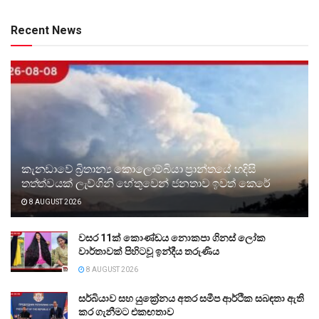
Recent News
කැනඩාවේ බ්‍රිතාන්‍ය කොලොම්බියා ප්‍රාන්තයේ හදිසි
තත්ත්වයක් ලැව්ගිනි හේතුවෙන් ජනතාව ඉවත් කෙරේ
8 AUGUST 2026
වසර 11ක් කොණ්ඩය නොකපා ගිනස් ලෝක
වාර්තාවක් පිහිටවූ ඉන්දීය තරුණිය
8 AUGUST 2026
සර්බියාව සහ යුක්‍රේනය අතර සමීප ආර්ථික සබඳතා ඇති
කර ගැනීමට එකඟතාව