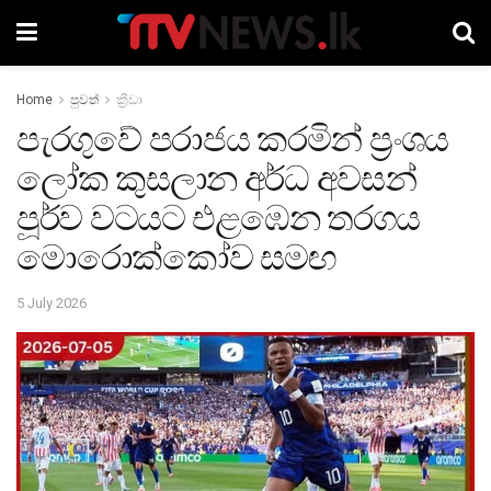
Home
පුවත්
ක්‍රීඩා
පැරගුවේ පරාජය කරමින් ප්‍රංශය
ලෝක කුසලාන අර්ධ අවසන්
පූර්ව වටයට එළඹෙන තරගය
මොරොක්කෝව සමඟ
5 July 2026