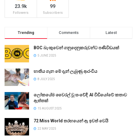
23.9k
99
Followers
Subscribers
Trending
Comments
Latest
BOC බැංකුවෙන් ගනුදෙනුකරුවන්ට පණිවිඩයක්
5 JUNE 2025
භාතිය ගැන මේ දැන් ලැබුණු ආරංචිය
8 JULY 2025
ලෝකයේම වෛරල් වූ සංවේදී AI වීඩියෝවේ කතාව
ඇත්තක්
15 AUGUST 2025
72 Miss World තරඟයෙන් ඈ ඉවත් වෙයි
22 MAY 2025