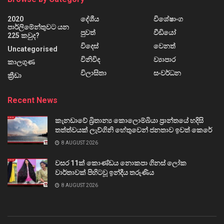
2020
දේශීය
විශේෂාංග
පාර්ලිමේන්තුවට යන
පුවත්
වීඩියෝ
225 කවුද?
විදෙස්
වෙනත්
Uncategorised
විනිවිද
ව්‍යාපාර
කාලගුණ
විලාසිතා
සංවර්ධන
ක්‍රීඩා
Recent News
කැනඩාවේ බ්‍රිතාන්‍ය කොලොම්බියා ප්‍රාන්තයේ හදිසි
තත්ත්වයක් ලැව්ගිනි හේතුවෙන් ජනතාව ඉවත් කෙරේ
8 AUGUST 2026
වසර 11ක් කොණ්ඩය නොකපා ගිනස් ලෝක
වාර්තාවක් පිහිටවූ ඉන්දීය තරුණිය
8 AUGUST 2026