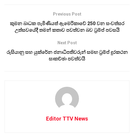
Previous Post
කුමන බාධක පැමිණියත් ඇමෙරිකාවේ 250 වන සංවත්සර
උත්සවයේදී තමන් කතාව පවත්වන බව ට්‍රම්ප් පවසයි
Next Post
රුසියානු සහ යුක්රේන ජනාධිපතිවරුන් සමඟ ට්‍රම්ප් දුරකථන
සාකච්ඡා පවත්වයි
Editor TTV News