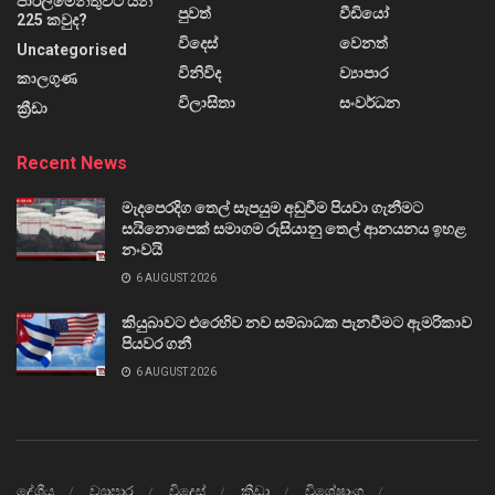
පාර්ලිමේන්තුවට යන
පුවත්
වීඩියෝ
225 කවුද?
විදෙස්
වෙනත්
Uncategorised
විනිවිද
ව්‍යාපාර
කාලගුණ
විලාසිතා
සංවර්ධන
ක්‍රීඩා
Recent News
මැදපෙරදිග තෙල් සැපයුම අඩුවීම පියවා ගැනීමට
සයිනොපෙක් සමාගම රුසියානු තෙල් ආනයනය ඉහළ
නංවයි
6 AUGUST 2026
කියුබාවට එරෙහිව නව සම්බාධක පැනවීමට ඇමරිකාව
පියවර ගනී
6 AUGUST 2026
දේශීය
ව්‍යාපාර
විදෙස්
ක්‍රීඩා
විශේෂාංග