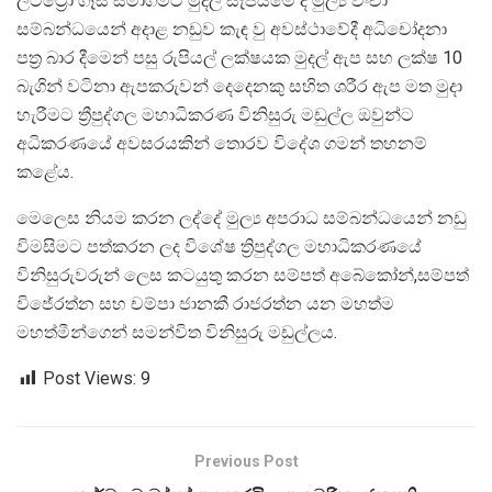
ලිට්ට්‍රෝ ගෑස් සමාගමට මුදල් සැපයීමේ දී මුල්‍ය වංචා
සම්බන්ධයෙන් අදාළ නඩුව කැඳ වු අවස්ථාවේදී අධිචෝදනා
පත්‍ර බාර දීමෙන් පසු රුපියල් ලක්ෂයක මුදල් ඇප සහ ලක්ෂ 10
බැගින් වටිනා ඇපකරුවන් දෙදෙනකු සහිත ශරීර ඇප මත මුදා
හැරීමට ත්‍රීපුද්ගල මහාධිකරණ විනිසුරු මඩුල්ල ඔවුන්ට
අධිකරණයේ අවසරයකින් තොරව විදේශ ගමන් තහනම්
කළේය.
මෙලෙස නියම කරන ලද්දේ මුල්‍ය අපරාධ සම්බන්ධයෙන් නඩු
විමසිමට පත්කරන ලද විශේෂ ත්‍රිපුද්ගල මහාධිකරණයේ
විනිසුරුවරුන් ලෙස කටයුතු කරන සම්පත් අබේකෝන්,සම්පත්
විජේරත්න සහ චම්පා ජානකී රාජරත්න යන මහත්ම
මහත්මීන්ගෙන් සමන්විත විනිසුරු මඩුල්ලය.
Post Views:
9
Previous Post