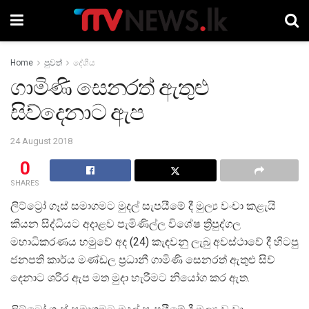
Home
පුවත්
දේශීය
ගාමිණි සෙනරත් ඇතුළු
සිව්දෙනාට ඇප
24 August 2018
0
SHARES
ලිට්ට්‍රෝ ගෑස් සමාගමට මුදල් සැපයීමේ දී මුල්‍ය වංචා කළැයි
කියන සිද්ධියට අදාළව පැමිණිල්ල විශේෂ ත්‍රිපුද්ගල
මහාධිකරණය හමුවේ අද (24) කැඳවනු ලැබු අවස්ථාවේ දී හිටපු
ජනපති කාර්ය මණ්ඩල ප්‍රධානී ගාමිණි සෙනරත් ඇතුළු සිව්
දෙනාට ශරීර ඇප මත මුදා හැරීමට නියෝග කර ඇත.