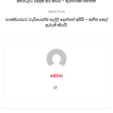
කාර්වලට බද්දක් අය කරයි – ඇමෙරිකා ජනපති
Next Post
භාණ්ඩාරයට වැඩියෙන්ම සල්ලි දෙන්නේ අපියි – ඛනිජ තෙල්
ඇමැති කියයි
editor