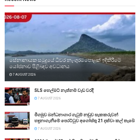
සේනානායක සමුද්‍රයේ ධීවර නැංගුරම්පොළක් ඉදිකිරීමේ
යෝජනාව පිළිබඳව අවධානය
7 AUGUST 2026
SLS හෙල්මට් නැත්නම් වැඩ වරදී
7 AUGUST 2026
මීගමුව බන්ධනාගාර ගැටුම් නඩුව සැකකරුවන්
හඳුනාගැනීමේ පෙරට්ටුව අගෝස්තු 21 දක්වා කල් තැබේ
7 AUGUST 2026