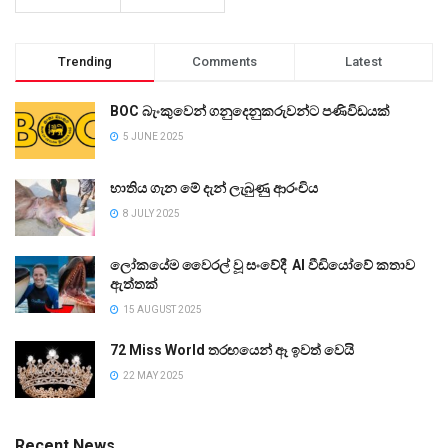
Trending
Comments
Latest
BOC බැංකුවෙන් ගනුදෙනුකරුවන්ට පණිවිඩයක්
5 JUNE 2025
භාතිය ගැන මේ දැන් ලැබුණු ආරංචිය
8 JULY 2025
ලෝකයේම වෛරල් වූ සංවේදී AI වීඩියෝවේ කතාව
ඇත්තක්
15 AUGUST 2025
72 Miss World තරඟයෙන් ඈ ඉවත් වෙයි
22 MAY 2025
Recent News