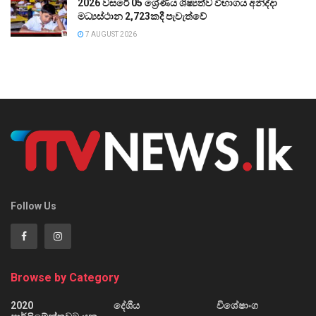
2026 වසරේ 05 ශ්‍රේණිය ශිෂ්‍යත්ව විභාගය අනිද්දා
මධ්‍යස්ථාන 2,723කදී පැවැත්වේ
7 AUGUST 2026
Follow Us
Browse by Category
2020
දේශීය
විශේෂාංග