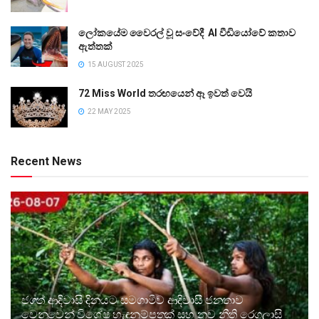
ලෝකයේම වෛරල් වූ සංවේදී AI වීඩියෝවේ කතාව
ඇත්තක්
15 AUGUST 2025
72 Miss World තරඟයෙන් ඈ ඉවත් වෙයි
22 MAY 2025
Recent News
ජගත් ආදිවාසි දිනයට සමගාමීව ආදිවාසී ජනතාව
වෙනුවෙන් විශේෂ හැඳුනුම්පතක් සහ නව නීති රෙගුලාසි