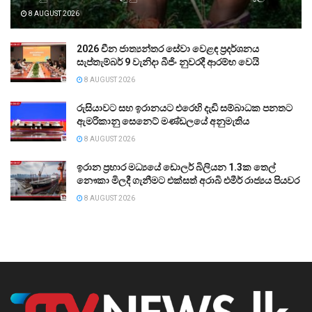
8 AUGUST 2026
2026 චීන ජාත්‍යන්තර සේවා වෙළඳ ප්‍රදර්ශනය
සැප්තැම්බර් 9 වැනිදා බීජිං නුවරදී ආරම්භ වෙයි
8 AUGUST 2026
රුසියාවට සහ ඉරානයට එරෙහි දැඩි සම්බාධක පනතට
ඇමරිකානු සෙනෙට් මණ්ඩලයේ අනුමැතිය
8 AUGUST 2026
ඉරාන ප්‍රහාර මධ්‍යයේ ඩොලර් බිලියන 1.3ක තෙල්
නෞකා මිලදී ගැනීමට එක්සත් අරාබි එමීර් රාජ්‍යය පියවර
8 AUGUST 2026