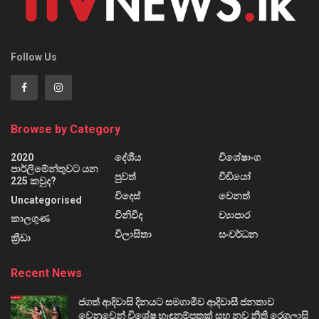
Follow Us
Browse by Category
2020
දේශීය
විශේෂාංග
පාර්ලිමේන්තුවට යන
පුවත්
වීඩියෝ
225 කවුද?
විදෙස්
වෙනත්
Uncategorised
විනිවිද
ව්‍යාපාර
කාලගුණ
විලාසිතා
සංවර්ධන
ක්‍රීඩා
Recent News
ජගත් ආදිවාසි දිනයට සමගාමීව ආදිවාසී ජනතාව
වෙනුවෙන් විශේෂ හැඳුනුම්පතක් සහ නව නීති රෙගුලාසි