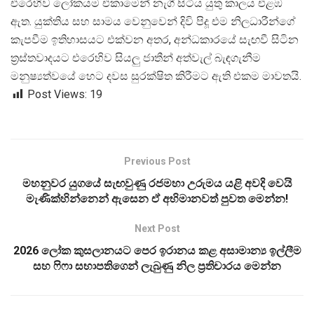
එරෙහිව ලෝකයම එකාමෙන් නැගී සිටිය යුතු කාලය එළඹ
ඇත. යුක්තිය සහ සාමය වෙනුවෙන් දිවි පිදූ එම නිලධාරීන්ගේ
කැපවීම ඉතිහාසයට එක්වන අතර, අන්ධකාරයේ සැඟවී සිටින
ත්
රස්තවාදයට එරෙහිව සියලු ජාතීන් අත්වැල් බැඳගැනීම
මනුෂ්
යත්වයේ හෙට දවස සුරක්ෂිත කිරීමට ඇති එකම මාවතයි.
Post Views:
19
Previous Post
මහනුවර යුගයේ සැඟවුණු රජමහා උරුමය යළි අවදි වෙයි
මැණික්හින්නෙන් ඇසෙන ඒ අභිමානවත් පුවත මෙන්න!
Next Post
2026 ලෝක කුසලානයට පෙර ඉරානය කළ අසාමාන්‍ය ඉල්ලීම
සහ ෆිෆා සභාපතිගෙන් ලැබුණු නිල ප්‍රතිචාරය මෙන්න