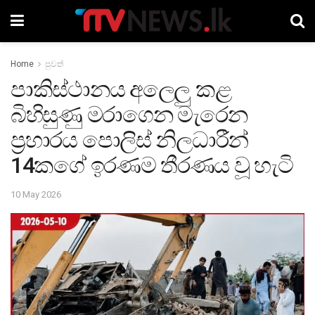
Home
පුවත්
පාකිස්ථානය අලෙලු කළ
බිහිසුණු මරාගෙන මැරෙන
ප්‍රහාරය පොලිස් නිලධාරීන්
14කගේ ඉරණම තීරණය වූ හැටි
10 May 2026