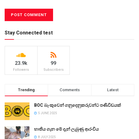
Stay Connected test
23.9k
99
Followers
Subscribers
Trending
Comments
Latest
BOC බැංකුවෙන් ගනුදෙනුකරුවන්ට පණිවිඩයක්
5 JUNE 2025
භාතිය ගැන මේ දැන් ලැබුණු ආරංචිය
8 JULY 2025