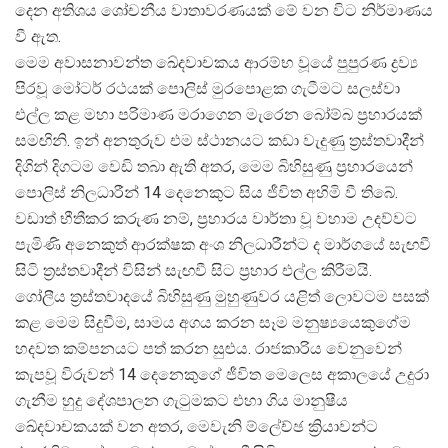
දෙන අතිශය ශෝචනීය වාතාවරණයක් මේ වන විට නිර්මාණය
වී ඇත.
මෙම අවාසනාවන්ත ඛේදවාචකය ආරම්භ වූයේ පුපුරණ ද්
රව්
පිරවූ මෝටර් රථයක් පොලිස් මුරපොළක ගැටීමට සලස්වා
එල්ල කළ මහා පරිමාණ මරාගෙන මැරෙන බෝම්බ ප්
රහාරයක්
සමඟිනි. ඉන් අනතුරුව එම ස්ථානයට කඩා වැදුණු ත්
රස්තවාදීන්
දිගින් දිගටම වෙඩි තබා ඇති අතර, මෙම බිහිසුණු ප්
රහාරයෙන්
පොලිස් නිලධාරීන් 14 දෙනෙකුට සිය ජීවිත අහිමි වී තිබේ.
වඩාත් භීතීකර කරුණ නම්, ප්
රහාරය වාර්තා වූ වහාම උදව්වට
පැමිණි අනෙකුත් ආරක්ෂක අංශ නිලධාරීන්ට ද මාර්ගයේ සැඟවී
සිටි ත්
රස්තවාදීන් විසින් සැඟවී සිට ප්
රහාර එල්ල කිරීමයි.
ගෝලීය ත්
රස්තවාදයේ බිහිසුණු මුහුණුවර යළිත් ලොවටම පසක්
කළ මෙම සිදුවීම, සාමය අගය කරන සෑම මනුෂ්
යයෙකුගේම
හදවත කම්පනයට පත් කරන සුළුය. රාජකාරිය වෙනුවෙන්
කැපවූ විරුවන් 14 දෙනෙකුගේ ජීවිත මෙලෙස අකාලයේ උදුරා
ගැනීම හුදු දේශපාලන ගැටුමකට එහා ගිය මානුෂීය
ඛේදවාචකයක් වන අතර, මෙවැනි ම්ලේච්ඡ ක්
රියාවන්ට