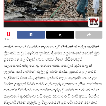
0
SHARES
පාකිස්ථානයේ වයඹදිග කලාපය දැඩි භීතියකින් සලිත කරමින්
ක්
රියාත්මක වූ ම්ලේච්ඡ ත්
රස්තවාදී මෙහෙයුමක් හේතුවෙන් මුළු
ප්
රදේශයම ලේ විලක් බවට පත්ව තිබේ. කිසිවෙකුත්
බලාපොරොත්තු නොවූ මොහොතක පොලිස් මුරපොළක්
ඉලක්ක කර ගනිමින් එල්ල වූ මෙම මාරක ප්
රහාරය හුදු වෙඩි
තැබීමකට එහා ගිය, අතිශය සූක්ෂම ලෙස සැලසුම් කරන ලද
මාරක උගුලක් බවට පත්ව ඇති අයුරු දැකගත හැකිය. ආරක්ෂක
අංශ පවා විමතියට පත් කරමින් එල්ල වූ මෙම ප්
රහාරයත් සමඟ
කලාපයේ ආරක්ෂාව දැඩි ලෙස අස්ථාවර වී ඇති අතර, මියගිය
නිලධාරීන්ගේ පවුල්වල විලාපයෙන් මුළු පරිසරයම දෝංකාර