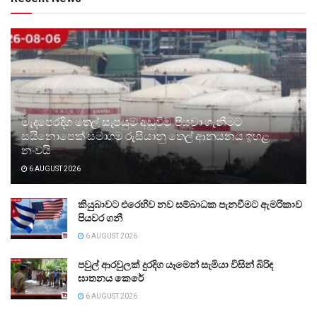
මැදපෙරදිග තෙල් සැපයුම අඩුවීම පියවා ගැනීමට
සයිනොපෙක් සමාගම රුසියානු තෙල් ආනයනය ඉහළ
නංවයි
6 AUGUST 2026
කියුබාවට එරෙහිව නව සම්බාධක පැනවීමට ඇමරිකාව
පියවර ගනී
6 AUGUST 2026
පවුල් ආරවුලක් දුරදිග යෑමෙන් සැමියා විසින් බිරිඳ
ඝාතනය කෙරේ
6 AUGUST 2026