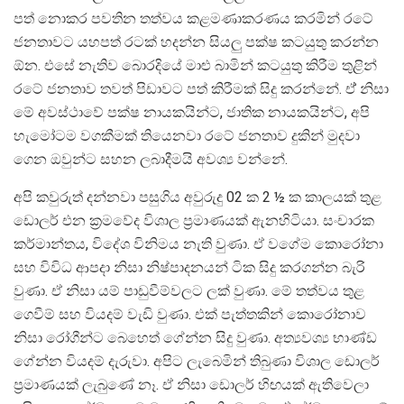
පත් නොකර පවතින තත්වය කළමණාකරණය කරමින් රටේ
ජනතාවට යහපත් රටක් හදන්න සියලු පක්ෂ කටයුතු කරන්න
ඕන. එසේ නැතිව බොරදියේ මාළු බාමින් කටයුතු කිරීම තුළින්
රටේ ජනතාව තවත් පිඩාවට පත් කිරීමක් සිදු කරන්නේ. ඒ් නිසා
මේ අවස්ථාවේ පක්ෂ නායකයින්ට, ජාතික නායකයින්ට, අපි
හැමෝටම වගකීමක් ති‌යෙනවා රටේ ජනතාව දුකින් මුදවා
ගෙන ඔවුන්ට සහන ලබාදීමයි අවශ්‍ය වන්නේ.
අපි කවුරුත් දන්නවා පසුගිය අවුරුදු 02 ක 2 ½ ක කාලයක් තුළ
ඩොලර් එන ක්‍රමවේද විශාල ප්‍රමාණයක් ඇනහිටියා. සංචාරක
කර්මාන්තය, විදේශ විනිමය නැති වුණා. ඒ වගේම කොරෝනා
සහ විවිධ ආපදා නිසා නිෂ්පාදනයන් ටික සිදු කරගන්න බැරි
වුණා. ඒ නිසා යම් පාඩුවීම්වලට ලක් වුණා. මේ තත්වය තුළ
ගෙවීම් සහ වියදම් වැඩි වුණා. එක් පැත්තකින් කොරෝනාව
නිසා රෝගීන්ට බෙහෙත් ගේන්න සිදු වුණා. අත්‍යවශ්‍ය භාණ්ඩ
ගේන්න වියදම් දැරුවා. අපිට ලැබෙමින් තිබුණා විශාල ඩොලර්
ප්‍රමාණයක් ලැබුණේ නෑ. ඒ නිසා ඩොලර් හිඟයක් ඇතිවෙලා