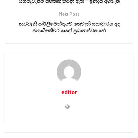
යහපැවැත්ම සහතික කරනු ඇත – ඉන්දීය අගමැති
Next Post
නවවැනි පාර්ලිමේන්තුවේ තෙවැනි සභාවාරය අද
ජනාධිපතිවරයාගේ ප්‍රධානත්වයෙන්
editor