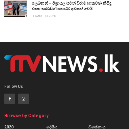
ලෙබනන් – ඊශ්‍රායල සටන් විරාම සාකච්ඡා කිසිදු
එකඟතාවකින් තොරව අවසන් වෙයි
6 AUGUST 2026
Follow Us
Browse by Category
2020
දේශීය
විශේෂාංග