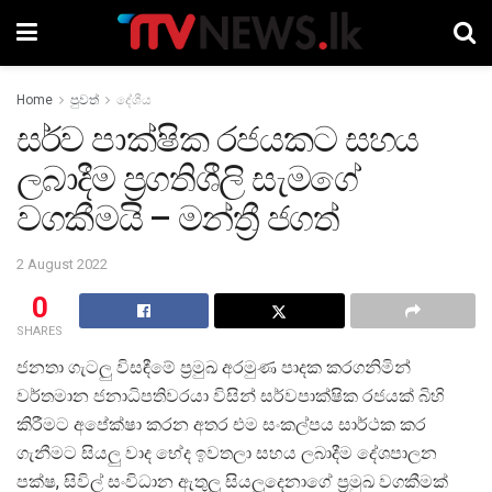
Home
පුවත්
දේශීය
සර්ව පාක්ෂික රජයකට සහය
ලබාදීම ප්‍රගතිශීලි සැමගේ
වගකීමයි – මන්ත්‍රී ජගත්
2 August 2022
0
SHARES
ජනතා ගැටලු විසඳීමේ ප්‍රමුඛ අරමුණ පාදක කරගනිමින්
වර්තමාන ජනාධිපතිවරයා විසින් සර්වපාක්ෂික රජයක් බිහි
කිරීමට අපේක්ෂා කරන අතර එම සංකල්පය සාර්ථක කර
ගැනීමට සියලු වාද භේද ඉවතලා සහය ලබාදීම දේශපාලන
පක්ෂ, සිවිල් සංවිධාන ඇතුලු සියලුදෙනාගේ ප්‍රමුඛ වගකීමක්