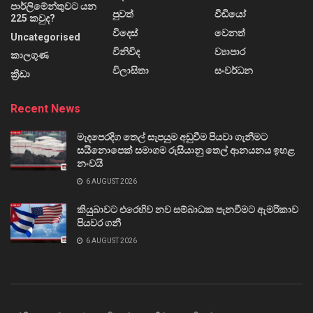
පාර්ලිමේන්තුවට යන
පුවත්
වීඩියෝ
225 කවුද?
විදෙස්
වෙනත්
Uncategorised
විනිවිද
ව්‍යාපාර
කාලගුණ
විලාසිතා
සංවර්ධන
ක්‍රීඩා
Recent News
මැදපෙරදිග තෙල් සැපයුම අඩුවීම පියවා ගැනීමට
සයිනොපෙක් සමාගම රුසියානු තෙල් ආනයනය ඉහළ
නංවයි
6 AUGUST 2026
කියුබාවට එරෙහිව නව සම්බාධක පැනවීමට ඇමරිකාව
පියවර ගනී
6 AUGUST 2026