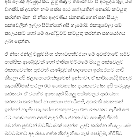
අපි ලොකු අර්බුදයකට මුහුණදිලා තිබෙනවා. ඒ අර්බුදය තුළ යම්
වගකීමක් දරන්න නම් පක්ෂ පාඨ භේදයකින් තොරව කටයුතු
කරන්න ඕන. ඒ නිසා ආදරණිය ජනතාවගෙන් සහ සියලු
පක්ෂවලින් ඉල්ලා සිටින්නේ අපි හැමෝම එකතුවෙලා යම්
කාලයකට හෝ මේ ආණ්ඩුවට කටයුතු කරන්න සහයෝගය
ලබා දෙන්න.
ඒ නිසා රනිල් වික්‍රමසිංහ ජනාධිපතිවරයා මේ අවස්ථාවේ සර්ව
පාක්ෂික ආණ්ඩුවක් හෝ ජාතික මට්ටමේ සියලු පක්ෂවලට
එකඟවෙන්න පුළුවන් ආණ්ඩුවක් හදාගෙන ඉස්සරහට යාවි
කියලා අපි බලාපොරොත්තුවෙන් ඉන්නවා. ඒ කාර්යයේදී ඕනෑම
කැපකිරිමක් කරලා රට ගොඩගන්න දායකවෙන්න අපි කටයුතු
කරනවා. ඒ වගේම අනෙකුත් සියලු පක්ෂවලට ආරාධනා
කරනවා තමන්ගේ නායකයා ජනාධිපති, අගමැති වෙනකන්
ඉන්නේ නැතිව හැමෝම එකතුවෙලා එක මතයකට ඇවිත් මේ
රට ගොඩගෙන අපේ ආදරණිය ජනතාවට හොඳින් ජිවත්
වෙන්න පුළුවන් වටපිටාවක් හදන්න උදව් කරන්න කියලා. යම්
මට්ටමකට අද රජය ගත්ත තීන්දු නිසා ගෑස් පෝළිම්, කිරිපිට