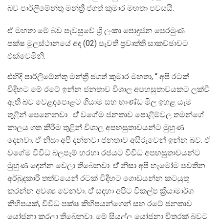
බව පාර්ලිමේන්තු මන්ත්‍රී ජගත් කුමාර මහතා පවසයි.
ඒ මහතා මේ බව පැවසුවේ ශ්‍රි ලංකා පොදුජන පෙරමුණ
පක්ෂ මූලස්ථානයේ අද (02) පැවති ප්‍රවෘත්ති සාකච්ඡාවට
එක්වෙමිනි.
එහිදි පාර්ලිමේන්තු මන්ත්‍රී ජගත් කුමාර මහතා, “ අපි රටක්
විදිහට මේ රටේ ඉන්න ජනතාව විශාල අපහසුතාවයකට ලක්වී
ඇති බව වෙළඳපොළට ගියාම සහ භාණ්ඩ මිල ඉහළ යෑම
තුළින් පෙනෙනවා . ඒ් වගේම ජනතාව පොළිම්වල තමන්ගේ
කාලය ගත කිරීම තුළින් විශාල අපහසුතාවයන්ට මුහුණ
දෙනවා. ඒ් නිසා අපි දන්නවා ජනතාව අසිරුවෙන් ඉන්න බව. ඒ්
වගේම විවිධ බලපෑම් හරහා රජයට විවිධ අපහසුතාවයන්ට
මුහුණ දෙන්න වෙලා තිබෙනවා. ඒ් නිසා අපි හැමෝම පවතින
අර්බුදකාරි තත්වයෙන් රටක් විදිහට ගොඩයන්න කටයුතු
කරන්න අවශ්‍ය වෙනවා. ඒ් සඳහා අපිට විකල්ප ක්‍රියාමාර්ග
කිහිපයක්, විවිධ පක්ෂ කිහිපයන්ගෙන් සහ රටේ ජනතාව
යෝජනා කරලා තිබෙනවා. මේ සියල්ල යෝජනා විතරක් බවට