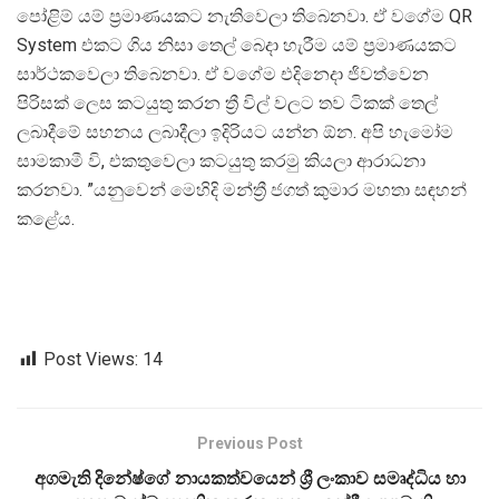
පෝළිම් යම් ප්‍රමාණයකට නැතිවෙලා තිබෙනවා. ඒ වගේම QR
System එකට ගිය නිසා තෙල් බෙදා හැරීම යම් ප්‍රමාණයකට
සාර්ථකවෙලා තිබෙනවා. ඒ වගේම එදිනෙදා ජිවත්වෙන
පිරිසක් ලෙස කටයුතු කරන ත්‍රී විල් වලට තව ටිකක් තෙල්
ලබාදීමේ සහනය ලබාදීලා ඉදිරියට යන්න ඕන. අපි හැමෝම
සාමකාමී වි, එකතුවෙලා කටයුතු කරමු කියලා ආරාධනා
කරනවා. ”යනුවෙන් මෙහිදි මන්ත්‍රී ජගත් කුමාර මහතා සඳහන්
කළේය.
Post Views:
14
Previous Post
අගමැති දිනේෂ්ගේ නායකත්වයෙන් ශ්‍රී ලංකාව සමෘද්ධිය හා