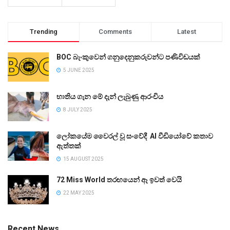
Trending
Comments
Latest
BOC බැංකුවෙන් ගනුදෙනුකරුවන්ට පණිවිඩයක්
5 JUNE 2025
භාතිය ගැන මේ දැන් ලැබුණු ආරංචිය
8 JULY 2025
ලෝකයේම වෛරල් වූ සංවේදී AI වීඩියෝවේ කතාව
ඇත්තක්
15 AUGUST 2025
72 Miss World තරඟයෙන් ඈ ඉවත් වෙයි
22 MAY 2025
Recent News