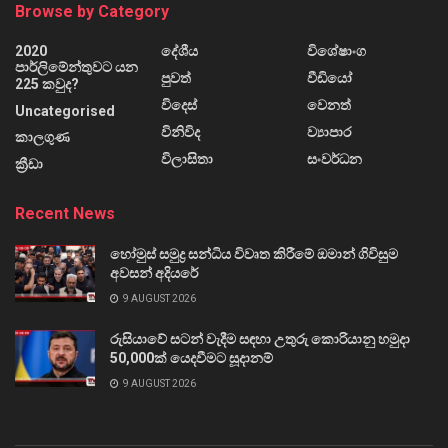
Browse by Category
2020
දේශීය
විශේෂාංග
පාර්ලිමේන්තුවට යන
පුවත්
වීඩියෝ
225 කවුද?
විදෙස්
වෙනත්
Uncategorised
විනිවිද
ව්‍යාපාර
කාලගුණ
විලාසිතා
සංවර්ධන
ක්‍රීඩා
Recent News
හෝමුස් සමුද්‍ර සන්ධිය විවෘත කිරීමේ ඔමාන් ගිවිසුම
අවසන් අදියරේ
9 AUGUST 2026
රුසියාවේ සටන් වැදීම සඳහා උතුරු කොරියානු හමුදා
50,000ක් යෙදවීමට සූදානම්
9 AUGUST 2026