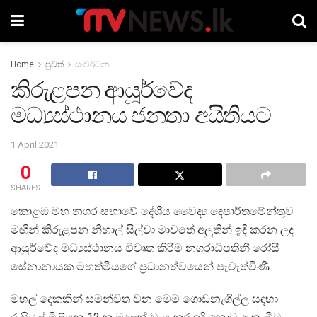
Home
පුවත්
සංවර්ධන
කිරුළපන ආයූර්වේද
මධ්‍යස්ථානය ජනතා අයිතියට
1 April 2021
0
SHARES
කොළඹ මහ නගර සභාවේ දේශීය වෛද්‍ය දෙපාර්තමේන්තුව
මඟින් කිරුළපන නිහාල් සිල්වා මාවතේ අලුතින් ඉදි කරන ලද
ආයුර්වේද මධ්‍යස්ථානය විවෘත කිරීම නගරාධිපතිනී රෝසී
සේනානායක මහත්මියගේ ප්‍රධානත්වයෙන් පැවැත්විණි.
මහල් දෙකකින් සමන්විත වන මෙම ගොඩනැගිල්ල සඳහා