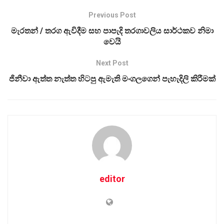
Previous Post
මැරතන් / තරග ඇවිදීම සහ පාපැදි තරගාවලිය සාර්ථකව නිමා
වෙයි
Next Post
ජිනීවා ඇත්ත නැත්ත හිටපු ඇමැති මංගලගෙන් පැහැදිලි කිරීමක්
editor