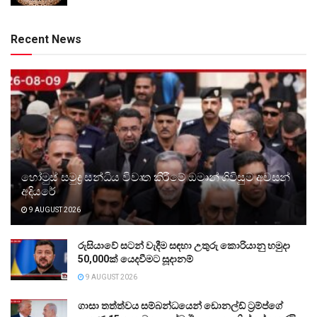
Recent News
හෝමුස් සමුද්‍ර සන්ධිය විවෘත කිරීමේ ඔමාන් ගිවිසුම අවසන්
අදියරේ
9 AUGUST 2026
රුසියාවේ සටන් වැදීම සඳහා උතුරු කොරියානු හමුදා
50,000ක් යෙදවීමට සූදානම්
9 AUGUST 2026
ගාසා තත්ත්වය සම්බන්ධයෙන් ඩොනල්ඩ් ට්‍රම්ප්ගේ