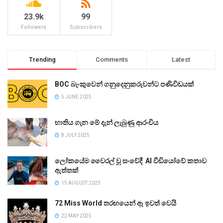
23.9k
99
Followers
Subscribers
Trending
Comments
Latest
BOC බැංකුවෙන් ගනුදෙනුකරුවන්ට පණිවිඩයක්
5 JUNE 2025
භාතිය ගැන මේ දැන් ලැබුණු ආරංචිය
8 JULY 2025
ලෝකයේම වෛරල් වූ සංවේදී AI වීඩියෝවේ කතාව
ඇත්තක්
15 AUGUST 2025
72 Miss World තරඟයෙන් ඈ ඉවත් වෙයි
22 MAY 2025