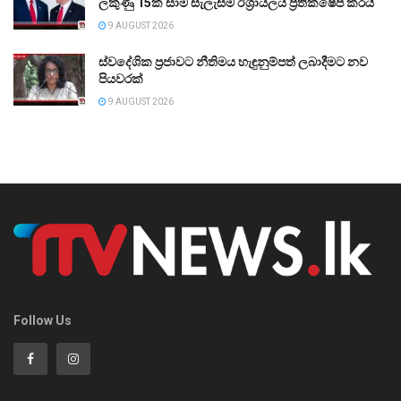
ලකුණු 15ක සාම සැලැස්ම ඊශ්‍රායලය ප්‍රතික්ෂේප කරයි
9 AUGUST 2026
ස්වදේශික ප්‍රජාවට නීතිමය හැඳුනුම්පත් ලබාදීමට නව
පියවරක්
9 AUGUST 2026
Follow Us