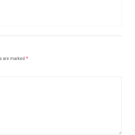
*
ds are marked