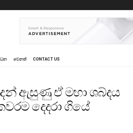
්ධන
වෙනත්
CONTACT US
න් ඇසුණු ඒ මහා ශබ්දය
කවරම දෙදරා ගියේ