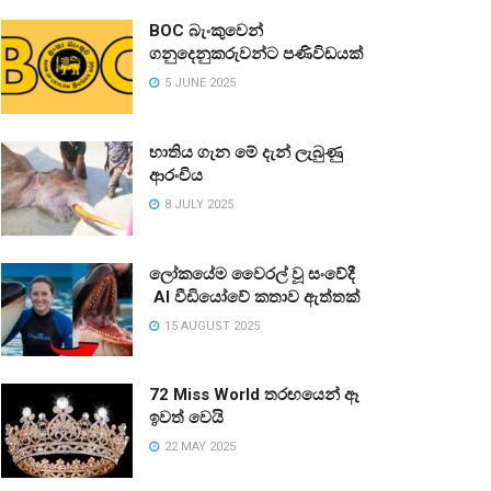
BOC බැංකුවෙන්
ගනුදෙනුකරුවන්ට පණිවිඩයක්
5 JUNE 2025
භාතිය ගැන මේ දැන් ලැබුණු
ආරංචිය
8 JULY 2025
ලෝකයේම වෛරල් වූ සංවේදී
AI වීඩියෝවේ කතාව ඇත්තක්
15 AUGUST 2025
72 Miss World තරඟයෙන් ඈ
ඉවත් වෙයි
22 MAY 2025