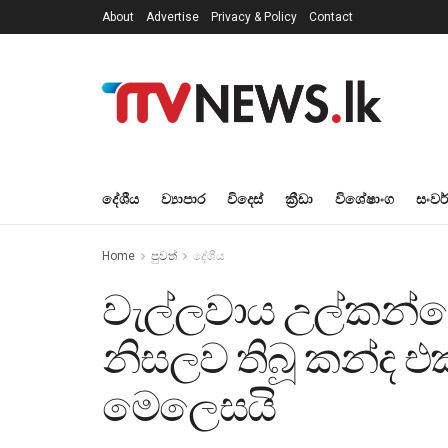
About
Advertise
Privacy & Policy
Contact
දේශීය
ව්‍යාපාර
විදෙස්
ක්‍රීඩා
විශේෂාංග
සංවර
Home
පුවත්
දේශීය
වැල්ලවාය උල්කන්දෙ
නිසලව තිබූ කන්ද එ
මෙලෙසයි