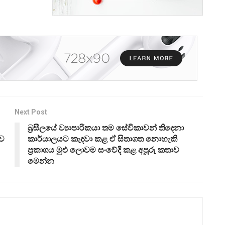
Next Post
බ්‍රසීලයේ ව්‍යාපාරිකයා තම සේවිකාවන් තිදෙනා
ුව
කාර්යාලයට කැඳවා කළ ඒ සිතාගත නොහැකි
ප්‍රකාශය මුළු ලොවම සංවේදී කළ අපූරු කතාව
මෙන්න