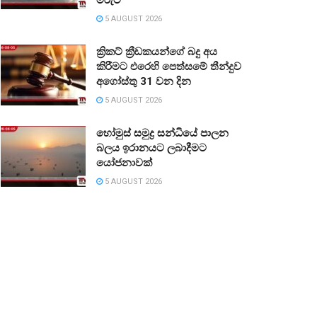
5 AUGUST 2026
ක්‍රිකට් ක්‍රීඩකයන්ගේ බදු අය
කිරීමට එරෙහි පෙත්සමේ තීන්දුව
අගෝස්තු 31 වන දින
5 AUGUST 2026
හෝමුස් සමුද්‍ර සන්ධියේ පාලන
බලය ඉරානයට ලබාදීමට
යෝජනාවක්
5 AUGUST 2026