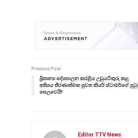
Previous Post
බ්‍රිතාන්‍ය දේශපාලන කරළිය උඩුයටිකුරු කළ
අතිශය තීරණාත්මක පුවත කියර් ස්ටාමර්ගේ පුට
සෙලවෙයි!
Editor TTV News