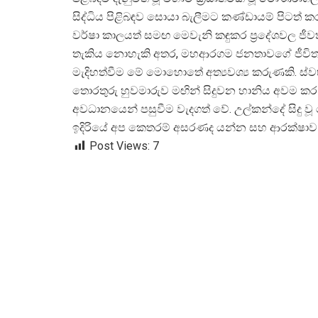
සිද්ධිය පිළිබඳව සොයා බැලීමට කණ්ඩායම් පිටත් ක
වර්ෂා කාලයත් සමඟ මෙවැනි කඳුකර ප්
රදේශවල ජීව
තැකිය නොහැකි අතර, මහආරගම ජනතාවගේ ජීවිත 
මැදිහත්වීම මේ මොහොතේ අත්
යවශ්
ය කරුණකි. ස්
තොරතුරු හුවමාරුව මඟින් සිදුවන හානිය අවම කර
අවධානයෙන් පසුවීම වැදගත් වේ. උල්කන්දේ සිදු 
ඉදිරියේ අප කෙතරම් අසරණද යන්න සහ ආරක්ෂාව ප
Post Views:
7