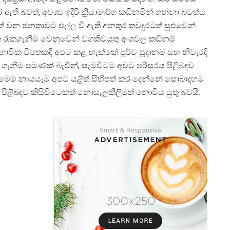
ර ඇති බවත්, අවශ්
ය ඉදිරි ක්
රියාමාර්ග කඩිනමින් ගන්නා බවත්ය.
ත් වන ජනතාවට එල්ල වී ඇති අනතුර තවදුරටත් සුළුවෙන්
රැකගැනීම වෙනුවෙන් වගකිවයුතු අංශවල කඩිනම්
වභාවික විපතකදී අපට කළ හැක්කේ පූර්ව සූදානම සහ නිවැරදි
 ගැනීම පමණක් බැවින්, සැමවිටම අවට පරිසරය පිළිබඳව
වූ මෙම නායයෑම අපට යළිත් සිහිපත් කර දෙන්නේ සොබාදහම
ිළිබඳව කිසිවිටෙකත් නොසැලකිලිමත් නොවිය යුතු බවයි.