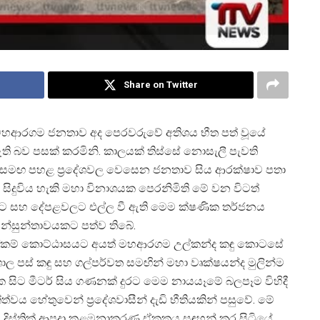
Share on Twitter
මහආරගම ජනතාව අද පෙරවරුවේ අතිශය භීත පත් වූයේ
 බව පසක් කරමිනි. කාලයක් තිස්සේ නොසැලී පැවති
 සමඟ පහළ ප්
රදේශවල වෙසෙන ජනතාව සිය ආරක්ෂාව පතා
දුවිය හැකි මහා විනාශයක පෙරනිමිති මේ වන විටත්
ිතවලට සහ දේපළවලට එල්ල වී ඇති මෙම ක්ෂණික තර්ජනය
න්සුන්තාවයකට පත්ව තිබේ.
 ලේකම් කොට්ඨාසයට අයත් මහආරගම උල්කන්ද කඳු කොටසේ
ාල පස් කඳු සහ ගල්පර්වත සමඟින් මහා වෘක්ෂයන්ද මුලින්ම
ක සිට මීටර් සිය ගණනක් දුරට මෙම නායයෑමේ බලපෑම විහිදී
ත්ත්වය හේතුවෙන් ප්
රදේශවාසීන් දැඩි භීතියකින් පසුවේ. මේ
ිස්ත්
රික් ආපදා කළමනාකරණ ඒකකය සඳහන් කර සිටියේ