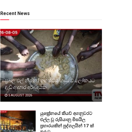
Recent News
ප්‍රබල එල් නීනෝ තත්ත්වය හමුවේ ලෝකයට
දැඩි ආහාර අර්බුදයක
5 AUGUST 2026
යුක්‍රේනයේ කියව් අගනුවරට
එල්ල වූ රුසියානු මිසයිල
ප්‍රහාරයකින් පුද්ගලයින් 17 ක්
මරුට