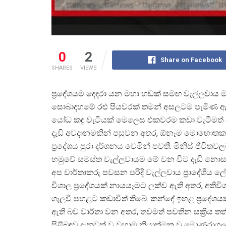
0
2
Share on Facebook
SHARES
VIEWS
ප්
රදේශයම දෙදරා යන මහා හඬක් සමඟ වැල්ලවාය 
සොබාදහමේ රළු පියවරක් තමන් අසලටම පැමිණ ඇති
යෝධ කඳු වැටියක් මෙලෙස එකවරම කඩා වැටීමත්
දැඩි අවදානමකින් පසුවන අතර, ඕනෑම මොහොතක සි
ප්
රදේශය පුරා දර්ශනය වෙමින් පවතී. මිනිස් ජීව
හමුවේ සමස්ත වැල්ලවායම මේ වන විට දැඩි නොස
අප වාර්තාකරු පවසන පරිදි වැල්ලවාය ප්
රාදේශීය
විශාල ප්
රදේශයක් නායයෑමට ලක්ව ඇති අතර, අතිවිශ
ගැලවී පහළට කඩාවිත් තිබේ. කන්දේ ඉහළ ප්
රදේශය
ඇති බව වාර්තා වන අතර, තවමත් පවතින සක්
රීය ත
පිළිබඳව දැනුවත් වූ වහාම ක්
රියාත්මක වූ මොණරාගල ද