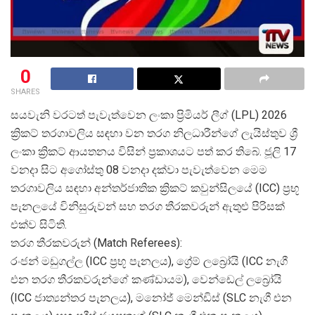
0
SHARES
සයවැනි වරටත් පැවැත්වෙන ලංකා ප්
රිමියර් ලීග් (LPL) 2026
ක්
රිකට් තරගාවලිය සඳහා වන තරග නිලධාරීන්ගේ ලැයිස්තුව ශ්
ලංකා ක්
රිකට් ආයතනය විසින් ප්
රකාශයට පත් කර තිබේ. ජූලි 17
වනදා සිට අගෝස්තු 08 වනදා දක්වා පැවැත්වෙන මෙම
තරගාවලිය සඳහා අන්තර්ජාතික ක්
රිකට් කවුන්සිලයේ (ICC) ප්
රභූ
පැනලයේ විනිසුරුවන් සහ තරග තීරකවරුන් ඇතුළු පිරිසක්
එක්ව සිටිති.
තරග තීරකවරුන් (Match Referees):
රංජන් මඩුගල්ල (ICC ප්
රභූ පැනලය), ග්
රේම් ලබ්
රෝයි (ICC නැගී
එන තරග තීරකවරුන්ගේ කණ්ඩායම), වෙන්ඩෙල් ලබ්
රෝයි
(ICC ජාත්
යන්තර පැනලය), මනෝජ් මෙන්ඩිස් (SLC නැගී එන