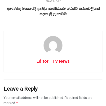
Next Post
අගෝස්තු මාසයේදී ඉන්දීය කණ්ඩායම ටෙස්ට් තරගාවලියක්
සඳහා ශ්‍රී ලංකාවට
Editor TTV News
Leave a Reply
Your email address will not be published.
Required fields are
*
marked