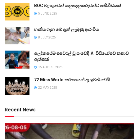
BOC බැංකුවෙන් ගනුදෙනුකරුවන්ට පණිවිඩයක්
5 JUNE 2025
භාතිය ගැන මේ දැන් ලැබුණු ආරංචිය
8 JULY 2025
ලෝකයේම වෛරල් වූ සංවේදී AI වීඩියෝවේ කතාව
ඇත්තක්
15 AUGUST 2025
72 Miss World තරඟයෙන් ඈ ඉවත් වෙයි
22 MAY 2025
Recent News