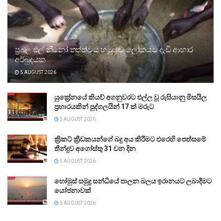
ප්‍රබල එල් නීනෝ තත්ත්වය හමුවේ ලෝකයට දැඩි ආහාර
අර්බුදයක
5 AUGUST 2026
යුක්‍රේනයේ කියව් අගනුවරට එල්ල වූ රුසියානු මිසයිල
ප්‍රහාරයකින් පුද්ගලයින් 17 ක් මරුට
5 AUGUST 2026
ක්‍රිකට් ක්‍රීඩකයන්ගේ බදු අය කිරීමට එරෙහි පෙත්සමේ
තීන්දුව අගෝස්තු 31 වන දින
5 AUGUST 2026
හෝමුස් සමුද්‍ර සන්ධියේ පාලන බලය ඉරානයට ලබාදීමට
යෝජනාවක්
5 AUGUST 2026