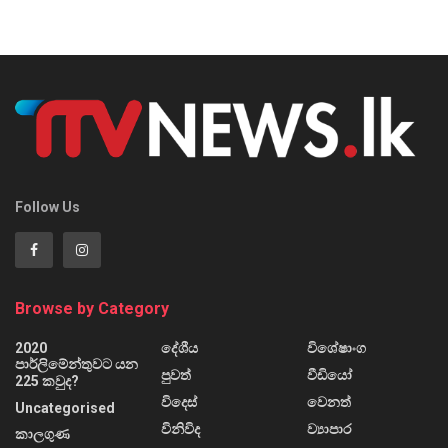
Follow Us
Browse by Category
2020
දේශීය
විශේෂාංග
පාර්ලිමේන්තුවට යන
පුවත්
වීඩියෝ
225 කවුද?
විදෙස්
වෙනත්
Uncategorised
විනිවිද
ව්‍යාපාර
කාලගුණ