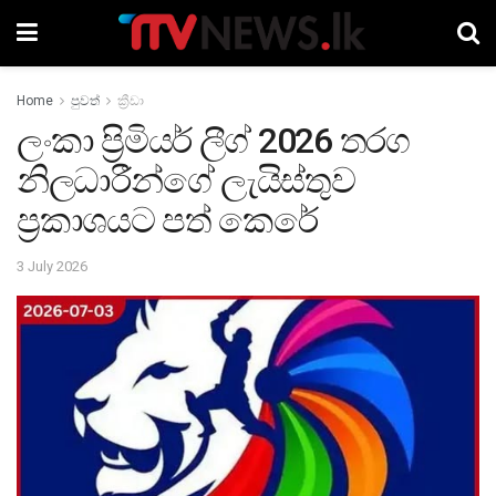
Home
පුවත්
ක්‍රීඩා
ලංකා ප්‍රිමියර් ලීග් 2026 තරග
නිලධාරීන්ගේ ලැයිස්තුව
ප්‍රකාශයට පත් කෙරේ
3 July 2026