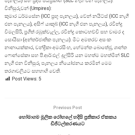
පැනලය) සහ ප්
රදීප් ජයප්
රකාශ් (SLC නැගී එන පැනලය).
විනිසුරුවන් (Umpires):
කුමාර ධර්මසේන (ICC ප්
රභූ පැනලය), වේන් නයිට්ස් (ICC නැගී
එන පැනලය), අසිෆ් යාකූබ් (ICC නැගී එන පැනලය), රවීන්ද්
විමලසිරි, ප්
රගීත් රඹුක්වැල්ල, රවීන්ද්
ර කොටහච්චි සහ චාමර ද
සොයිසා (අන්තර්ජාතික පැනලය). මීට අමතරව අසංක
නානායක්කාර, චන්ද්
රිකා අමරසිංහ, හේමන්ත බොතේජු, ශාන්ත
ෆොන්සේකා සහ පී.ආර්.එල්. දුල්සිරි යන මහත්ම මහත්මීන් SLC
නැගී එන විනිසුරු පැනලය නියෝජනය කරමින් මෙම
තරගාවලියට සහභාගි වෙති.
Post Views:
5
Previous Post
හෝමාගම මූලික රෝහලේ හදිසි ප්‍රතිකාර ඒකකය
ඩිජිටල්කරණයට