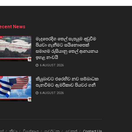
ecent News
මැදපෙරදිග තෙල් සැපයුම අඩුවීම
පියවා ගැනීමට සයිනොපෙක්
සමාගම රුසියානු තෙල් ආනයනය
ඉහළ නංවයි
6 AUGUST 2026
කියුබාවට එරෙහිව නව සම්බාධක
පැනවීමට ඇමරිකාව පියවර ගනී
6 AUGUST 2026
ෙස්
ක්‍රීඩා
විශේෂාංග
සංවර්ධන
වෙනත්
Contact Us