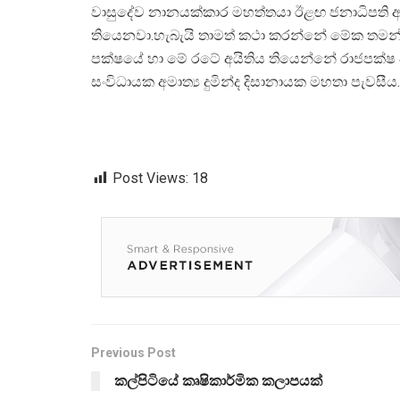
වාසුදේව නානයක්කාර මහත්තයා ඊළඟ ජනාධිපති අ
තියෙනවා.හැබැයි තාමත් කථා කරන්නේ මේක තමන්ගේ 
පක්ෂයේ හා මේ රටේ අයිතිය තියෙන්නේ රාජපක්ෂ පව
සංවිධායක අමාත්‍ය දුමින්ද දිසානායක මහතා පැවසීය.
Post Views:
18
Previous Post
කල්පිටියේ කෘෂිකාර්මික කලාපයක්