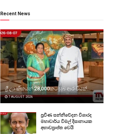
Recent News
ශ්‍රී ලාංකිකයන් 28,000කට සුබ ආරංචියක්…
7 AUGUST 2026
ප්‍රවීණ සන්නිවේදන විශාරද
මහාචාර්ය විමල් දිසානායක
අභාවප්‍රාප්ත වෙයි