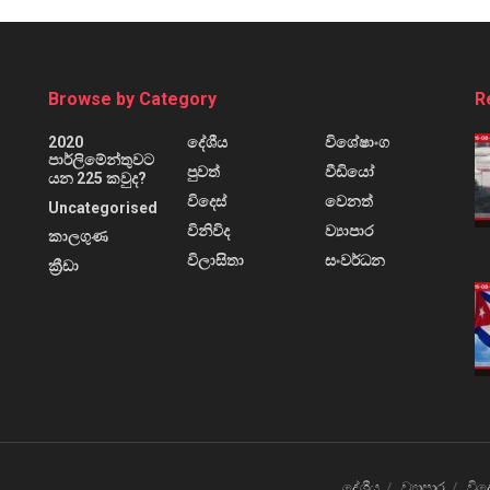
Browse by Category
R
2020
දේශීය
විශේෂාංග
පාර්ලිමේන්තුවට
පුවත්
වීඩියෝ
යන 225 කවුද?
විදෙස්
වෙනත්
Uncategorised
විනිවිද
ව්‍යාපාර
කාලගුණ
විලාසිතා
සංවර්ධන
ක්‍රීඩා
දේශීය
ව්‍යාපාර
විද