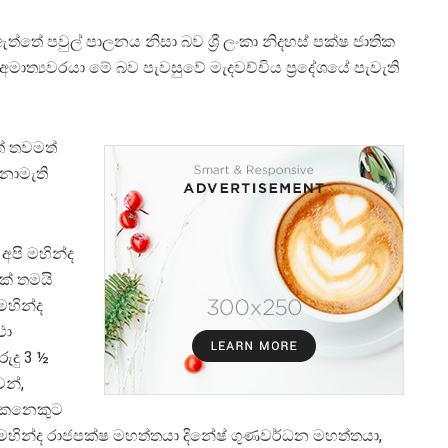
්තේ පවුල් පාලනය නිසා බව ශ්‍රී ලංකා නිදහස් පක්ෂ ජාතික
 අමාත්‍යවරයා මේ බව පැවසුවේ මැදවච්චිය ප්‍රදේශයේ පැවැති
ත් තවමත්
නොමැති
අපි මහින්ද
ක් තමයි
මහින්ද
ථා
ුදු 3 ½
වන්,
 කෙනෙකුට
හින්ද රාජපක්ෂ මහත්තයා දිනේෂ් ගුණවර්ධන මහත්තයා,