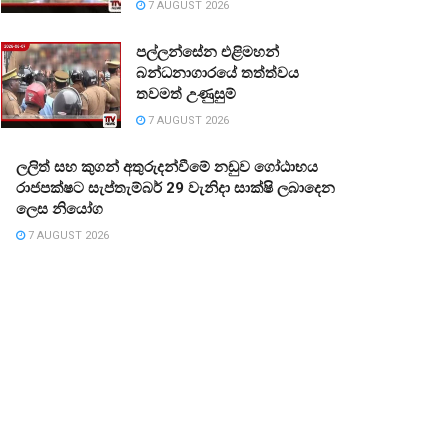
7 AUGUST 2026
පල්ලන්සේන එළිමහන්
බන්ධනාගාරයේ තත්ත්වය
තවමත් උණුසුම්
7 AUGUST 2026
ලලිත් සහ කුගන් අතුරුදන්වීමේ නඩුව ගෝඨාභය
රාජපක්ෂට සැප්තැම්බර් 29 වැනිදා සාක්ෂි ලබාදෙන
ලෙස නියෝග
7 AUGUST 2026