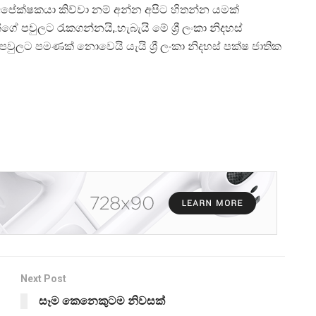
පේක්ෂකයා කිව්වා නම් අන්න අපිට හිතන්න යමක්
පවුලට රැකගන්නයි,.හැබැයි මේ ශ්‍රී ලංකා නිදහස්
ුලට පමණක් නොවෙයි යැයි ශ්‍රී ලංකා නිදහස් පක්ෂ ජාතික
Next Post
සෑම කෙනෙකුටම නිවසක්