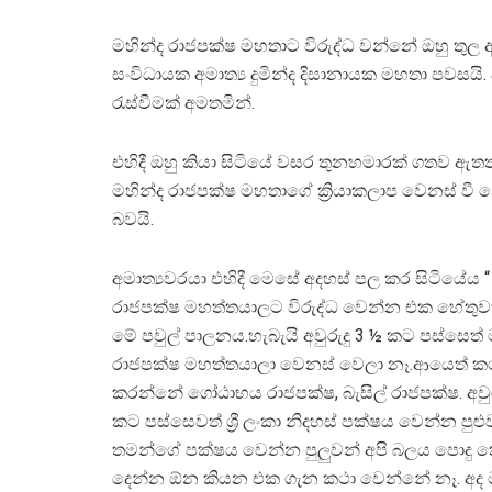
මහින්ද රාජපක්ෂ මහතාට විරුද්ධ වන්නේ ඔහු තුල ඇත
සංවිධායක අමාත්‍ය දුමින්ද දිසානායක මහතා පවසයි.
රැස්වීමක් අමතමින්.
එහිදී ඔහු කියා සිටියේ වසර තුනහමාරක් ගතව ඇත
මහින්ද රාජපක්ෂ මහතාගේ ක්‍රියාකලාප වෙනස් වී 
බවයි.
අමාත්‍යවරයා එහිදී මෙසේ අදහස් පල කර සිටියේය “ 
රාජපක්ෂ මහත්තයාලට විරුද්ධ වෙන්න එක හේතුව
මේ පවුල් පාලනය.හැබැයි අවුරුදු 3 ½ කට පස්සෙත් 
රාජපක්ෂ මහත්තයාලා වෙනස් වෙලා නෑ.ආයෙත් ක
කරන්නේ ගෝඨාභය රාජපක්ෂ, බැසිල් රාජපක්ෂ. අවුර
කට පස්සෙවත් ශ්‍රී ලංකා නිදහස් පක්ෂය වෙන්න පුළු
තමන්ගේ පක්ෂය වෙන්න පුලුවන් අපි බලය පොදු
දෙන්න ඕන කියන එක ගැන කථා වෙන්නේ නෑ. අද ම