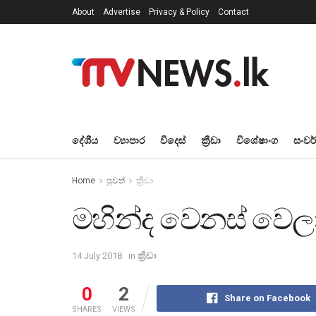
About
Advertise
Privacy & Policy
Contact
දේශීය
ව්‍යාපාර
විදෙස්
ක්‍රීඩා
විශේෂාංග
සංවර
Home
පුවත්
ක්‍රීඩා
මහින්ද වෙනස් වෙල
14 July 2018
in
ක්‍රීඩා
0
2
Share on Facebook
SHARES
VIEWS