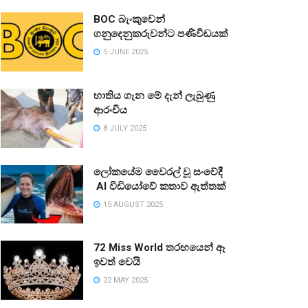
BOC බැංකුවෙන්
ගනුදෙනුකරුවන්ට පණිවිඩයක්
5 JUNE 2025
භාතිය ගැන මේ දැන් ලැබුණු
ආරංචිය
8 JULY 2025
ලෝකයේම වෛරල් වූ සංවේදී
AI වීඩියෝවේ කතාව ඇත්තක්
15 AUGUST 2025
72 Miss World තරඟයෙන් ඈ
ඉවත් වෙයි
22 MAY 2025