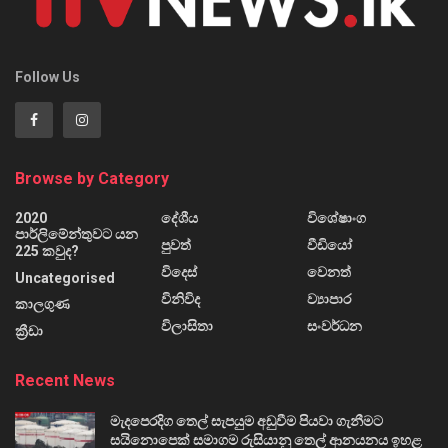
Follow Us
Browse by Category
2020
දේශීය
විශේෂාංග
පාර්ලිමේන්තුවට යන
පුවත්
වීඩියෝ
225 කවුද?
විදෙස්
වෙනත්
Uncategorised
විනිවිද
ව්‍යාපාර
කාලගුණ
විලාසිතා
සංවර්ධන
ක්‍රීඩා
Recent News
මැදපෙරදිග තෙල් සැපයුම අඩුවීම පියවා ගැනීමට
සයිනොපෙක් සමාගම රුසියානු තෙල් ආනයනය ඉහළ