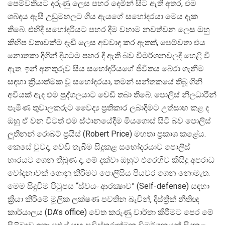
පෙම්වතියට දරුණු ලෙස පහර දෙමින් සිට ඇති අතර, එම
ශබ්දය ඇසී උඩුමහලට ගිය ඇයගේ සහෝදරයා මෙය දැක
තිබේ. එහිදී සහෝදරියට පහර දීම වහාම නවත්වන ලෙස ඔහු
කිහිප වතාවක්ම දැඩි ලෙස අවවාද කර ඇතත්, පෙම්වතා එය
නොතකා දිගින් දිගටම පහර දී ඇති බව විමර්ශනවලදී හෙළි වී
ඇත. ඉන් අනතුරුව සිය සහෝදරියගේ ජීවිතය බේරා ගැනීම
සඳහා ක්
රියාත්මක වූ සහෝදරයා, තමන් සන්තකයේ තිබූ ගිනි
අවියක් ඇද එම පුද්ගලයාට වෙඩි තබා තිබේ. පොලිස් නිලධාරීන්
පැමිණ තුවාලකරුට වෛද්
ය ප්
රතිකාර ලබාදීමට උත්සාහ කළ ද
ඔහු ඒ වන විටත් එම ස්ථානයේදීම මියගොස් සිටි බව පොලිස්
ලුතිනන් රොබට් ප්
රයිස් (Robert Price) මහතා ප්
රකාශ කළේය.
කෙසේ වුවද, වෙඩි තැබීම සිදුකළ සහෝදරයාව පොලිස්
භාරයට ගෙන තිබුණ ද, මේ දක්වා ඔහුට එරෙහිව කිසිදු අපරාධ
චෝදනාවක් ගොනු කිරීමට පොලිසිය පියවර ගෙන නොමැත.
මෙම සිදුවීම පිටුපස “ස්වයං ආරක්
ෂාව” (Self-defense) සඳහා
ක්
රියා කිරීමේ මූලික ලක්ෂණ පවතින බැවින්, දිස්ත්
රික් නීතිඥ
කාර්යාලය (DA’s office) වෙත කරුණු වාර්තා කිරීමට පෙර මේ