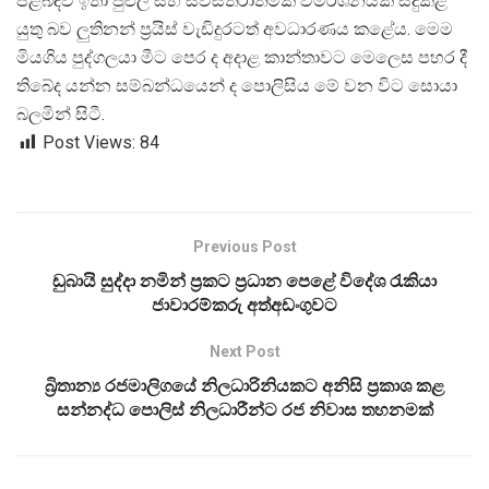
පිළිබඳව ඉතා පුළුල් සහ සවිස්තරාත්මක විමර්ශනයක් සිදුකළ
යුතු බව ලුතිනන් ප්
රයිස් වැඩිදුරටත් අවධාරණය කළේය. මෙම
මියගිය පුද්ගලයා මීට පෙර ද අදාළ කාන්තාවට මෙලෙස පහර දී
තිබේද යන්න සම්බන්ධයෙන් ද පොලිසිය මේ වන විට සොයා
බලමින් සිටී.
Post Views:
84
Previous Post
ඩුබායි සුද්දා නමින් ප්‍රකට ප්‍රධාන පෙළේ විදේශ රැකියා
ජාවාරම්කරු අත්අඩංගුවට
Next Post
බ්‍රිතාන්‍ය රජමාලිගයේ නිලධාරිනියකට අනිසි ප්‍රකාශ කළ
සන්නද්ධ පොලිස් නිලධාරීන්ට රජ නිවාස තහනමක්