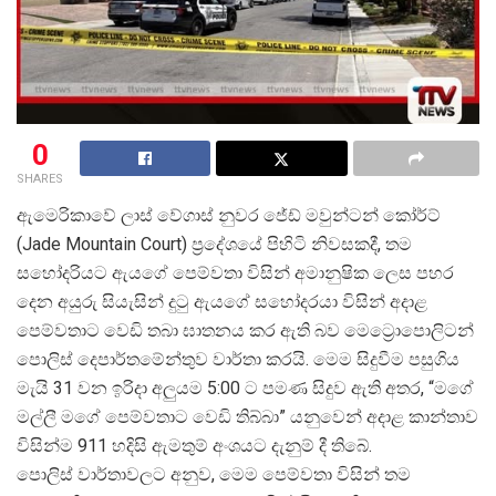
0
SHARES
ඇමෙරිකාවේ ලාස් වේගාස් නුවර ජේඩ් මවුන්ටන් කෝර්ට්
(Jade Mountain Court) ප්
රදේශයේ පිහිටි නිවසකදී, තම
සහෝදරියට ඇයගේ පෙම්වතා විසින් අමානුෂික ලෙස පහර
දෙන අයුරු සියැසින් දුටු ඇයගේ සහෝදරයා විසින් අදාළ
පෙම්වතාට වෙඩි තබා ඝාතනය කර ඇති බව මෙට්
රොපොලිටන්
පොලිස් දෙපාර්තමේන්තුව වාර්තා කරයි. මෙම සිදුවීම පසුගිය
මැයි 31 වන ඉරිදා අලුයම 5:00 ට පමණ සිදුව ඇති අතර, “මගේ
මල්ලී මගේ පෙම්වතාට වෙඩි තිබ්බා” යනුවෙන් අදාළ කාන්තාව
විසින්ම 911 හදිසි ඇමතුම් අංශයට දැනුම් දී තිබේ.
පොලිස් වාර්තාවලට අනුව, මෙම පෙම්වතා විසින් තම