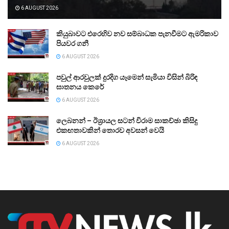
6 AUGUST 2026
කියුබාවට එරෙහිව නව සම්බාධක පැනවීමට ඇමරිකාව
පියවර ගනී
6 AUGUST 2026
පවුල් ආරවුලක් දුරදිග යෑමෙන් සැමියා විසින් බිරිඳ
ඝාතනය කෙරේ
6 AUGUST 2026
ලෙබනන් – ඊශ්‍රායල සටන් විරාම සාකච්ඡා කිසිදු
එකඟතාවකින් තොරව අවසන් වෙයි
6 AUGUST 2026