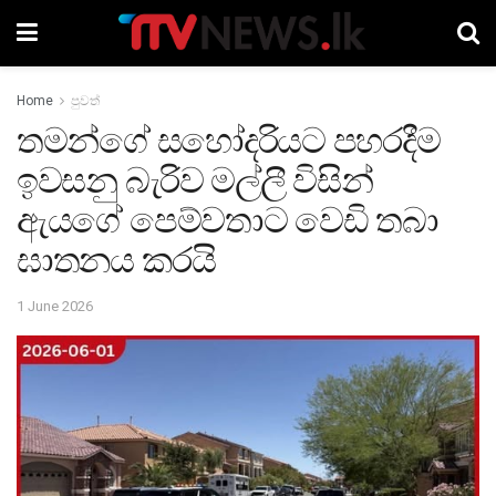
Home
පුවත්
තමන්ගේ සහෝදරියට පහරදීම
ඉවසනු බැරිව මල්ලී විසින්
ඇයගේ පෙම්වතාට වෙඩි තබා
ඝාතනය කරයි
1 June 2026