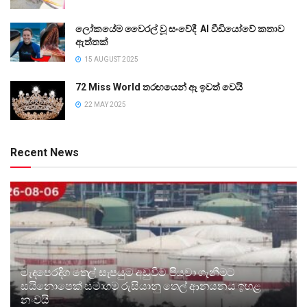
ලෝකයේම වෛරල් වූ සංවේදී AI වීඩියෝවේ කතාව
ඇත්තක්
15 AUGUST 2025
72 Miss World තරඟයෙන් ඈ ඉවත් වෙයි
22 MAY 2025
Recent News
මැදපෙරදිග තෙල් සැපයුම අඩුවීම පියවා ගැනීමට
සයිනොපෙක් සමාගම රුසියානු තෙල් ආනයනය ඉහළ
නංවයි