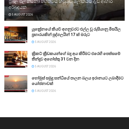
ප්‍රබල එල් නීනෝ තත්ත්වය හමුවේ ලෝකයට දැඩි ආහාර
අර්බුදයක
5 AUGUST 2026
යුක්‍රේනයේ කියව් අගනුවරට එල්ල වූ රුසියානු මිසයිල
ප්‍රහාරයකින් පුද්ගලයින් 17 ක් මරුට
5 AUGUST 2026
ක්‍රිකට් ක්‍රීඩකයන්ගේ බදු අය කිරීමට එරෙහි පෙත්සමේ
තීන්දුව අගෝස්තු 31 වන දින
5 AUGUST 2026
හෝමුස් සමුද්‍ර සන්ධියේ පාලන බලය ඉරානයට ලබාදීමට
යෝජනාවක්
5 AUGUST 2026