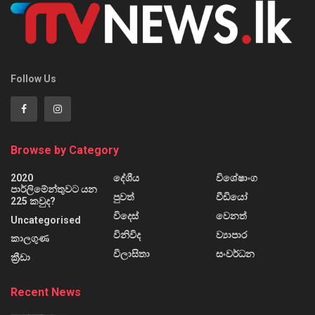
Follow Us
Browse by Category
2020
දේශීය
විශේෂාංග
පාර්ලිමේන්තුවට යන
පුවත්
වීඩියෝ
225 කවුද?
විදෙස්
වෙනත්
Uncategorised
විනිවිද
ව්‍යාපාර
කාලගුණ
විලාසිතා
සංවර්ධන
ක්‍රීඩා
Recent News