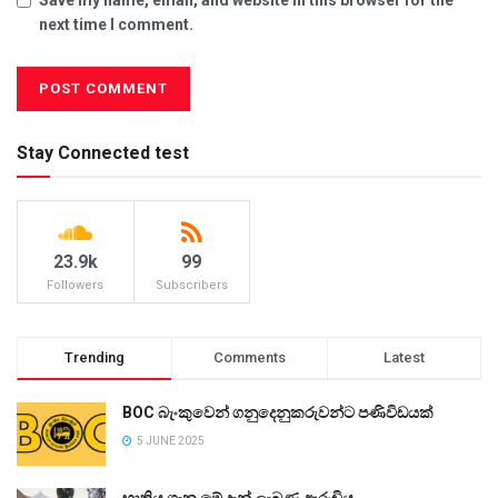
next time I comment.
Stay Connected test
23.9k
99
Followers
Subscribers
Trending
Comments
Latest
BOC බැංකුවෙන් ගනුදෙනුකරුවන්ට පණිවිඩයක්
5 JUNE 2025
භාතිය ගැන මේ දැන් ලැබුණු ආරංචිය