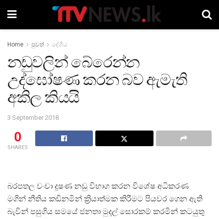
Home
පුවත්
දේශීය
නඩුවලින් බේරෙන්න
උද්ඝෝෂණ කරන බව ඇමැති
අකිල කියයි
3 September 2018
0
SHARES
බරපතල වංචා දූෂණ නඩු විභාග කරන විශේෂ අධිකරණ
මගින් නීතිය කඩිනමින් ක්‍රියාත්මක කිරීමට පියවර ගෙන ඇති
බැවින් පසුගිය සමයේ ජනතා මුදල් සොරකම් කරමින් කටයුතු