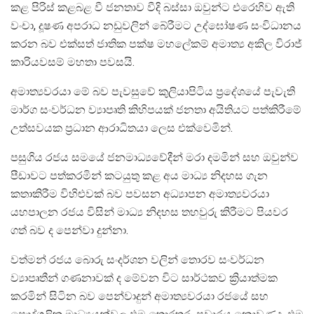
කළ පිරිස් කළබළ වී ජනතාව වීදි බස්සා ඔවුන්ට එරෙහිව ඇති
වංචා, දූෂණ අපරාධ නඩුවලින් බේරීමට උද්ඝෝෂණ සංවිධානය
කරන බව එක්සත් ජාතික පක්ෂ මහලේකම් අමාත්‍ය අකිල විරාජ්
කාරියවසම් මහතා පවසයි.
අමාත්‍යවරයා මේ බව පැවසුවේ කුලියාපිටිය ප්‍රදේශයේ පැවැති
මාර්ග සංවර්ධන ව්‍යාපෘති කිහිපයක් ජනතා අයිතියට පත්කිරීමේ
උත්සවයක ප්‍රධාන ආරාධිතයා ලෙස එක්වෙමින්.
පසුගිය රජය සමයේ ජනමාධ්‍යවේදීන් මරා දමමින් සහ ඔවුන්ව
පීඩාවට පත්කරමින් කටයුතු කළ අය මාධ්‍ය නිදහස ගැන
කතාකිරීම විහිළුවක් බව පවසන අධ්‍යාපන අමාත්‍යවරයා
යහපාලන රජය විසින් මාධ්‍ය නිදහස තහවුරු කිරීමට පියවර
ගත් බව ද පෙන්වා දුන්නා.
වත්මන් රජය බොරු සංදර්ශන වලින් තොරව සංවර්ධන
ව්‍යාපෘතීන් ගණනාවක් ද මේවන විට සාර්ථකව ක්‍රියාත්මක
කරමින් සිටින බව පෙන්වාදුන් අමාත්‍යවරයා රජයේ සහ