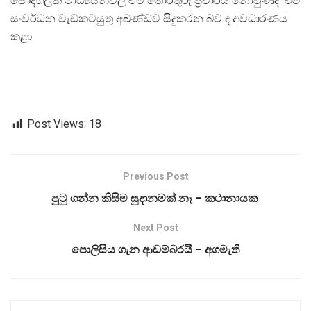
පෞද්ගලික මාධ්‍යයන්වල එම තොරතුරු ප්‍රචාරය නොවුණද එම
සංවර්ධන වැඩකටයුතු අඛණ්ඩව සිදුකරන බව ද අවධාරණය
කළා.
Post Views:
18
Previous Post
පුටු ගන්න කිසිම සුදානමක් නෑ – කථානායක
Next Post
පොලිසිය ගැන ආඩම්බරයි – අගමැති