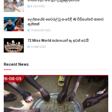
8 JULY 2025
ලෝකයේම වෛරල් වූ සංවේදී AI වීඩියෝවේ කතාව
ඇත්තක්
15 AUGUST 2025
72 Miss World තරඟයෙන් ඈ ඉවත් වෙයි
22 MAY 2025
Recent News