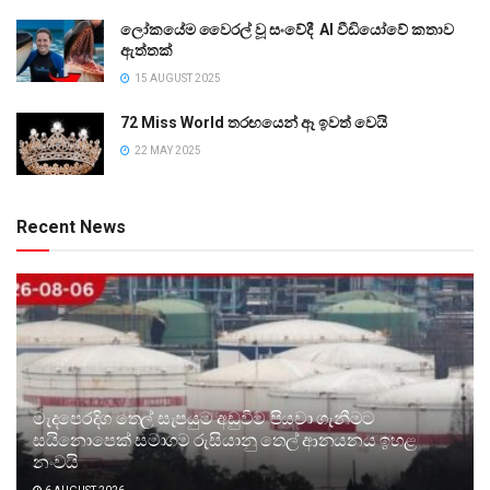
ලෝකයේම වෛරල් වූ සංවේදී AI වීඩියෝවේ කතාව
ඇත්තක්
15 AUGUST 2025
72 Miss World තරඟයෙන් ඈ ඉවත් වෙයි
22 MAY 2025
Recent News
මැදපෙරදිග තෙල් සැපයුම අඩුවීම පියවා ගැනීමට
සයිනොපෙක් සමාගම රුසියානු තෙල් ආනයනය ඉහළ
නංවයි