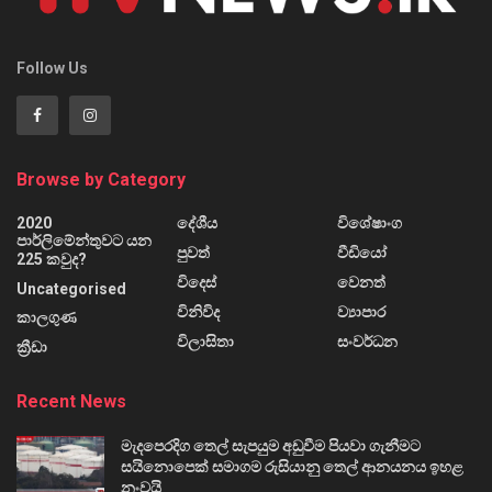
Follow Us
Browse by Category
2020
දේශීය
විශේෂාංග
පාර්ලිමේන්තුවට යන
පුවත්
වීඩියෝ
225 කවුද?
විදෙස්
වෙනත්
Uncategorised
විනිවිද
ව්‍යාපාර
කාලගුණ
විලාසිතා
සංවර්ධන
ක්‍රීඩා
Recent News
මැදපෙරදිග තෙල් සැපයුම අඩුවීම පියවා ගැනීමට
සයිනොපෙක් සමාගම රුසියානු තෙල් ආනයනය ඉහළ
නංවයි