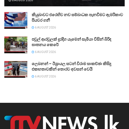
6 AUGUST 2026
කියුබාවට එරෙහිව නව සම්බාධක පැනවීමට ඇමරිකාව
පියවර ගනී
6 AUGUST 2026
පවුල් ආරවුලක් දුරදිග යෑමෙන් සැමියා විසින් බිරිඳ
ඝාතනය කෙරේ
6 AUGUST 2026
ලෙබනන් – ඊශ්‍රායල සටන් විරාම සාකච්ඡා කිසිදු
එකඟතාවකින් තොරව අවසන් වෙයි
6 AUGUST 2026