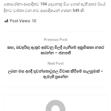
කොරෝනා ආසාදිතව 194 දෙනෙකු මිය ගොස් ඇති අතර ඊයේ
දිනට වාර්තා වන නව ආසාදිතයන් ගණන 549 කි.
Post Views:
10
Previous Post
කහ, බඩඉරිඟු ඇතුළු අස්වනු මිලදී ගැනීමේ අක්‍රමිකතා නතර
කරන්න – ජනපති
Next Post
ලබන මස අගදී ගුවන්තොටුපල විවෘත කිරීමේ සැලසුමක් –
ඇමැති ප්‍රසන්න