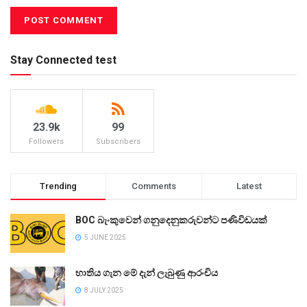
Stay Connected test
23.9k
99
Followers
Subscribers
Trending
Comments
Latest
BOC බැංකුවෙන් ගනුදෙනුකරුවන්ට පණිවිඩයක්
5 JUNE 2025
භාතිය ගැන මේ දැන් ලැබුණු ආරංචිය
8 JULY 2025