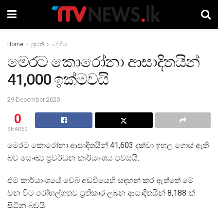
Home
පුවත්
දේශීය
මෙරට කොරෝනා ආසාදිතයින්
41,000 ඉක්මවයි
29 December 2020
0
SHARES
මෙරට කොරෝනා ආසාදිතයින් 41,603 දක්වා ඉහල ගොස් ඇති
බව සෞඛ්‍ය ප්‍රවර්ධන කාර්යාංශය පවසයි.
එම කාර්යාංශයේ වෙබ් අඩවියෙහි සඳහන් කර ඇත්තේ මේ
වන විට රෝහල්ගතව ප්‍රතිකාර ලබන ආසාදිතයින් 8,188 ක්
සිටින බවයි.