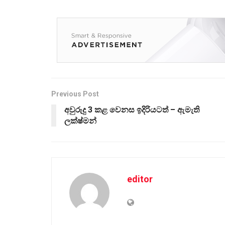
Previous Post
අවුරුදු 3 කළ වෙනස ඉදිරියටත් – ඇමැති
ලක්ෂ්මන්
editor