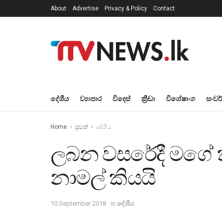
About
Advertise
Privacy & Policy
Contact
දේශීය
ව්‍යාපාර
විදෙස්
ක්‍රීඩා
විශේෂාංග
සංවර
Home
පුවත්
දේශීය
ලබන වසරේදී මගේ කස
නාමල් කියයි
10 September 2018
in
දේශීය