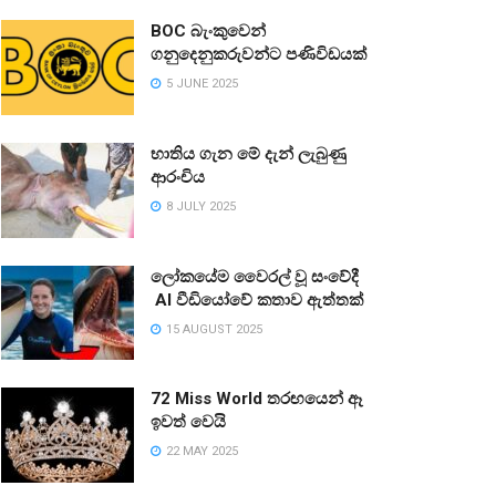
BOC බැංකුවෙන්
ගනුදෙනුකරුවන්ට පණිවිඩයක්
5 JUNE 2025
භාතිය ගැන මේ දැන් ලැබුණු
ආරංචිය
8 JULY 2025
ලෝකයේම වෛරල් වූ සංවේදී
AI වීඩියෝවේ කතාව ඇත්තක්
15 AUGUST 2025
72 Miss World තරඟයෙන් ඈ
ඉවත් වෙයි
22 MAY 2025