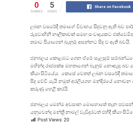
0
5
Share on Facebook
SHARES
VIEWS
ලබන වසරේදී තමාගේ විවාහය සිදුවනු ඇති බව පාර්
රුපවාහිනි නාලිකාවක් සමඟ සංවාදයකට එක්වෙමින් ම
තමාට පියාගෙන් බැනුම් අසන්නට සිදු ව ඇති බවයි.
ජනබලය කොළඹට ගෙන ඒමේ සැලසුම් සම්බන්ධය
මහින්ද රාජපක්ෂ මහතාගෙන් බැනුම් නොඇසු බව
කියා සිටියේය. කෙසේ වෙතත් ලබන වසරේදී තමා
සිදු වේවි යැයි නමුත් අරලියගහ මන්දිරයේ නොවන 
කරුණු හෙළී කරයි.
ජනබලය මෙන්ම අවසාන මොහොතේ තැන පවසන්
යනුවෙන්ද මන්ත්‍රී නාමල් වැඩිදුරටත් එහිදී කියා සිටිය
Post Views:
20