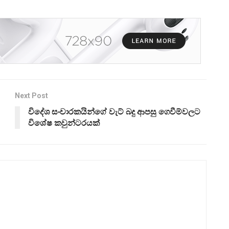
Next Post
විදේශ සංචාරකයින්ගේ වැට් බදු ආපසු ගෙවීම්වලට
විශේෂ කවුන්ටරයක්