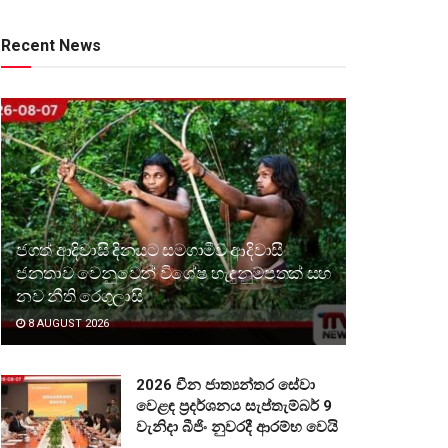
Recent News
ජගත් ආදිවාසි දිනයට සමගාමීව ආදිවාසී
ජනතාව වෙනුවෙන් විශේෂ හැඳුනුම්පතක් සහ
නව නීති රෙගුලාසි
8 AUGUST 2026
2026 චීන ජාත්‍යන්තර සේවා
වෙළඳ ප්‍රදර්ශනය සැප්තැම්බර් 9
වැනිදා බීජිං නුවරදී ආරම්භ වෙයි