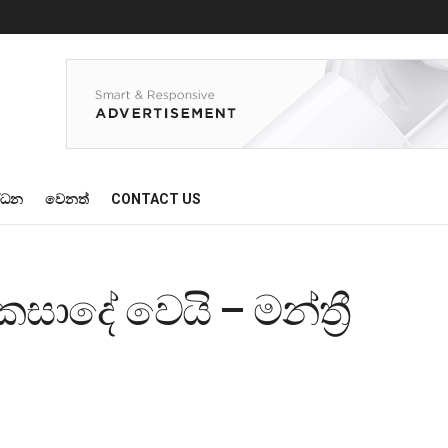
්ධන
වෙනත්
CONTACT US
ාදේ වෙයි – මන්ත්‍රී