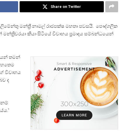
Share on Twitter
ලිමේන්තු මන්ත්‍රී නාමල් රාජපක්ෂ මහතා පවසයි. පෞද්ගලික
න්ත්‍රිවරයා කියා සිටියේ විවාහය ප්‍රමාදය සම්බන්ධයෙන්
ෙන් තමන්
 හෙතෙම
ගේ විවාහය
බව ද
නම්
ේය. ්