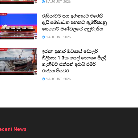
8 AUGUST 2026
රුසියාවට සහ ඉරානයට එරෙහි
දැඩි සම්බාධක පනතට ඇමරිකානු
සෙනෙට් මණ්ඩලයේ අනුමැතිය
8 AUGUST 2026
ඉරාන ප්‍රහාර මධ්‍යයේ ඩොලර්
බිලියන 1.3ක තෙල් නෞකා මිලදී
ගැනීමට එක්සත් අරාබි එමීර්
රාජ්‍යය පියවර
8 AUGUST 2026
ecent News