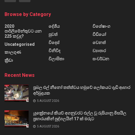
Browse by Category
2020
දේශීය
විශේෂාංග
පාර්ලිමේන්තුවට යන
පුවත්
වීඩියෝ
225 කවුද?
විදෙස්
වෙනත්
Uncategorised
විනිවිද
ව්‍යාපාර
කාලගුණ
විලාසිතා
සංවර්ධන
ක්‍රීඩා
Recent News
ප්‍රබල එල් නීනෝ තත්ත්වය හමුවේ ලෝකයට දැඩි ආහාර
අර්බුදයක
5 AUGUST 2026
යුක්‍රේනයේ කියව් අගනුවරට එල්ල වූ රුසියානු මිසයිල
ප්‍රහාරයකින් පුද්ගලයින් 17 ක් මරුට
5 AUGUST 2026