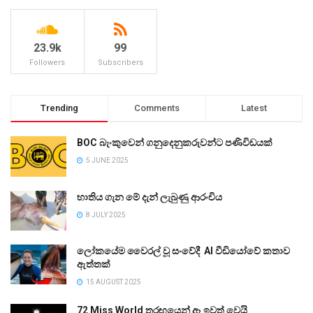
23.9k
99
Followers
Subscribers
Trending
Comments
Latest
BOC බැංකුවෙන් ගනුදෙනුකරුවන්ට පණිවිඩයක්
5 JUNE 2025
භාතිය ගැන මේ දැන් ලැබුණු ආරංචිය
8 JULY 2025
ලෝකයේම වෛරල් වූ සංවේදී AI වීඩියෝවේ කතාව
ඇත්තක්
15 AUGUST 2025
72 Miss World තරඟයෙන් ඈ ඉවත් වෙයි