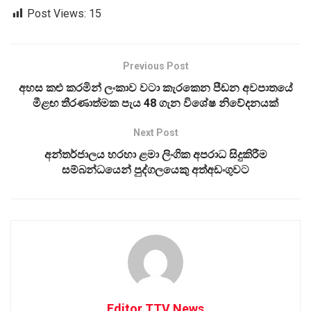
Post Views:
15
Previous Post
අහස කළු කරමින් ලංකාව වටා කැරකෙන පීඩන අවපාතයේ
මීළඟ තීරණාත්මක පැය 48 ගැන විශේෂ නිවේදනයක්
Next Post
අන්තර්ජාලය හරහා ළමා ලිංගික අපරාධ සිදුකිරීම
සම්බන්ධයෙන් පුද්ගලයෙකු අත්අඩංගුවට
Editor TTV News