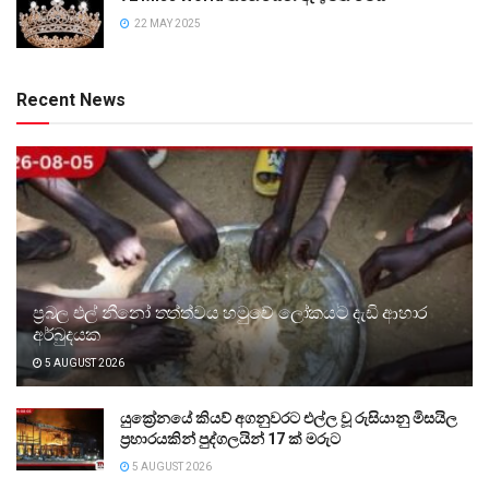
22 MAY 2025
Recent News
ප්‍රබල එල් නීනෝ තත්ත්වය හමුවේ ලෝකයට දැඩි ආහාර
අර්බුදයක
5 AUGUST 2026
යුක්‍රේනයේ කියව් අගනුවරට එල්ල වූ රුසියානු මිසයිල
ප්‍රහාරයකින් පුද්ගලයින් 17 ක් මරුට
5 AUGUST 2026