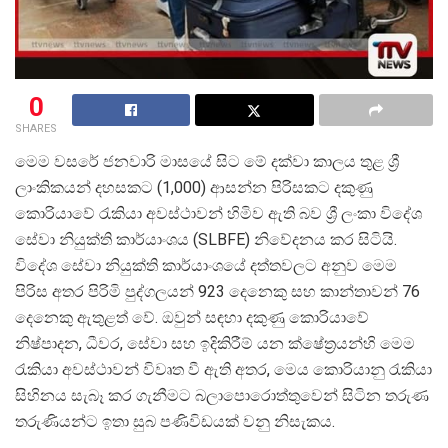
0
SHARES
මෙම වසරේ ජනවාරි මාසයේ සිට මේ දක්වා කාලය තුළ ශ්
ලාංකිකයන් දහසකට (1,000) ආසන්න පිරිසකට දකුණු
කොරියාවේ රැකියා අවස්ථාවන් හිමිව ඇති බව ශ්
රී ලංකා විදේශ
සේවා නියුක්ති කාර්යාංශය (SLBFE) නිවේදනය කර සිටියි.
විදේශ සේවා නියුක්ති කාර්යාංශයේ දත්තවලට අනුව මෙම
පිරිස අතර පිරිමි පුද්ගලයන් 923 දෙනෙකු සහ කාන්තාවන් 76
දෙනෙකු ඇතුළත් වේ. ඔවුන් සඳහා දකුණු කොරියාවේ
නිෂ්පාදන, ධීවර, සේවා සහ ඉදිකිරීම් යන ක්ෂේත්
රයන්හි මෙම
රැකියා අවස්ථාවන් විවෘත වී ඇති අතර, මෙය කොරියානු රැකියා
සිහිනය සැබෑ කර ගැනීමට බලාපොරොත්තුවෙන් සිටින තරුණ
තරුණියන්ට ඉතා සුබ පණිවිඩයක් වනු නිසැකය.