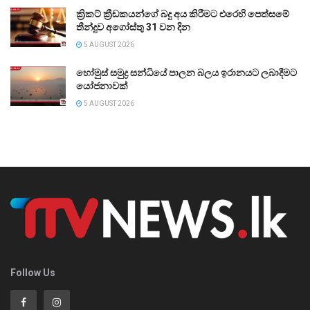
ක්‍රිකට් ක්‍රීඩකයන්ගේ බදු අය කිරීමට එරෙහි පෙත්සමේ
තීන්දුව අගෝස්තු 31 වන දින
5 AUGUST 2026
හෝමුස් සමුද්‍ර සන්ධියේ පාලන බලය ඉරානයට ලබාදීමට
යෝජනාවක්
5 AUGUST 2026
Follow Us