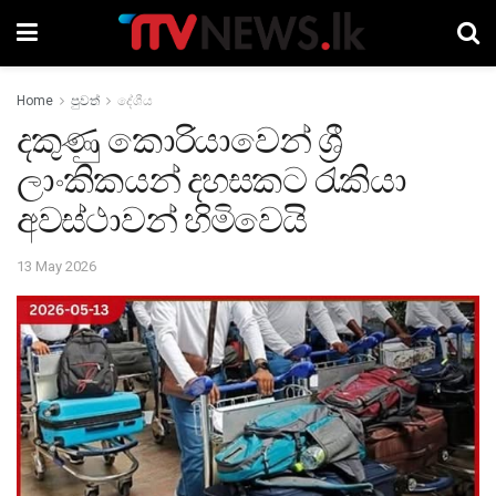
Home
පුවත්
දේශීය
දකුණු කොරියාවෙන් ශ්‍රී
ලාංකිකයන් දහසකට රැකියා
අවස්ථාවන් හිමිවෙයි
13 May 2026