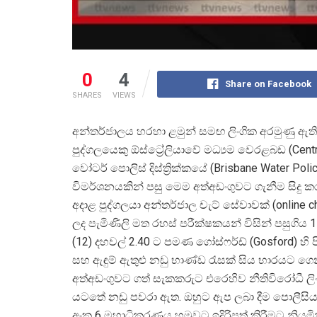
0
4
Share on Facebook
SHARES
VIEWS
අන්තර්ජාලය හරහා ළමුන් සමඟ ලිංගික අරමුණු ඇත
පුද්ගලයෙකු ඕස්ට්
රේලියාවේ මධ්
යම වෙරළබඩ (Centra
වෝටර් පොලිස් දිස්ත්
රික්කයේ (Brisbane Water Poli
විමර්ශනයකින් පසු මෙම අත්අඩංගුවට ගැනීම සිදු 
අදාළ පුද්ගලයා අන්තර්ජාල චැට් සේවාවක් (onlin
ලද පැමිණිලි මත රහස් පරීක්ෂකයන් විසින් පසුගිය
(12) දහවල් 2.40 ට පමණ ගෝස්ෆර්ඩ් (Gosford) හි ප
සහ ඇඳුම් ඇතුළු නඩු භාණ්ඩ රැසක් සිය භාරයට ගෙ
අත්අඩංගුවට ගත් සැකකරුට එරෙහිව නීතිවිරෝධී ලිං
යටතේ නඩු පවරා ඇත. ඔහුට ඇප ලබා දීම පොලීසිය ව
අංක 6 මහාධිකරණය හමුවට ඉදිරිපත් කිරීමට නියමිත