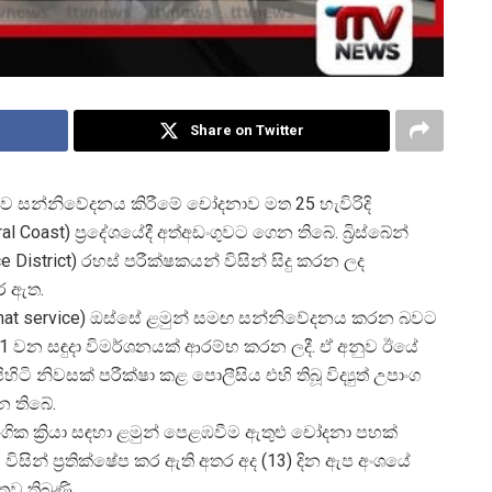
Share on Twitter
ිව සන්නිවේදනය කිරීමේ චෝදනාව මත 25 හැවිරිදි
l Coast) ප්
රදේශයේදී අත්අඩංගුවට ගෙන තිබේ. බ්
රිස්බේන්
ce District) රහස් පරීක්ෂකයන් විසින් සිදු කරන ලද
කර ඇත.
e chat service) ඔස්සේ ළමුන් සමඟ සන්නිවේදනය කරන බවට
 11 වන සඳුදා විමර්ශනයක් ආරම්භ කරන ලදී. ඒ අනුව ඊයේ
ිහිටි නිවසක් පරීක්ෂා කළ පොලීසිය එහි තිබූ විද්
යුත් උපාංග
න තිබේ.
ගික ක්
රියා සඳහා ළමුන් පෙළඹවීම ඇතුළු චෝදනා පහක්
ිසින් ප්
රතික්ෂේප කර ඇති අතර අද (13) දින ඇප අංශයේ
ව තිබුණි.