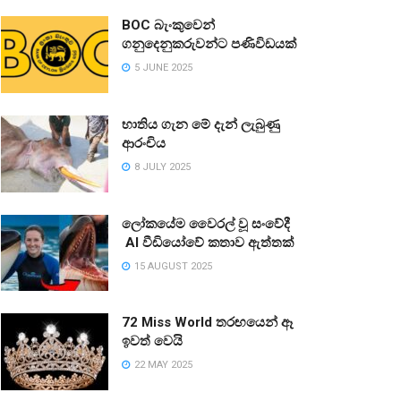
BOC බැංකුවෙන්
ගනුදෙනුකරුවන්ට පණිවිඩයක්
5 JUNE 2025
භාතිය ගැන මේ දැන් ලැබුණු
ආරංචිය
8 JULY 2025
ලෝකයේම වෛරල් වූ සංවේදී
AI වීඩියෝවේ කතාව ඇත්තක්
15 AUGUST 2025
72 Miss World තරඟයෙන් ඈ
ඉවත් වෙයි
22 MAY 2025