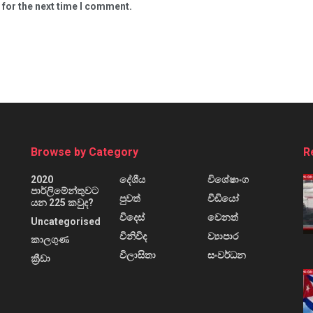
 for the next time I comment.
Browse by Category
R
2020
දේශීය
විශේෂාංග
පාර්ලිමේන්තුවට
පුවත්
වීඩියෝ
යන 225 කවුද?
විදෙස්
වෙනත්
Uncategorised
විනිවිද
ව්‍යාපාර
කාලගුණ
විලාසිතා
සංවර්ධන
ක්‍රීඩා