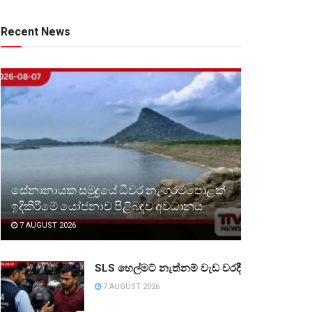
Recent News
සේනානායක සමුද්‍රයේ ධීවර නැංගුරම්පොළක්
ඉදිකිරීමේ යෝජනාව පිළිබඳව අවධානය
7 AUGUST 2026
SLS හෙල්මට් නැත්නම් වැඩ වරදී
7 AUGUST 2026