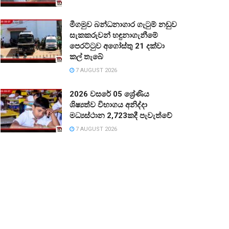
මීගමුව බන්ධනාගාර ගැටුම් නඩුව
සැකකරුවන් හඳුනාගැනීමේ
පෙරට්ටුව අගෝස්තු 21 දක්වා
කල් තැබේ
7 AUGUST 2026
2026 වසරේ 05 ශ්‍රේණිය
ශිෂ්‍යත්ව විභාගය අනිද්දා
මධ්‍යස්ථාන 2,723කදී පැවැත්වේ
7 AUGUST 2026