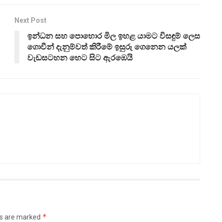
Next Post
ඉන්ධන සහ පොහොර මිල ඉහළ යාමට විසඳුම් ලෙස
ගොවීන් දැනුම්වත් කිරීමේ ඉසුරු ගෙනෙන යලක්
වැඩසටහන හෙට සිට ඇරඹෙයි
*
ds are marked