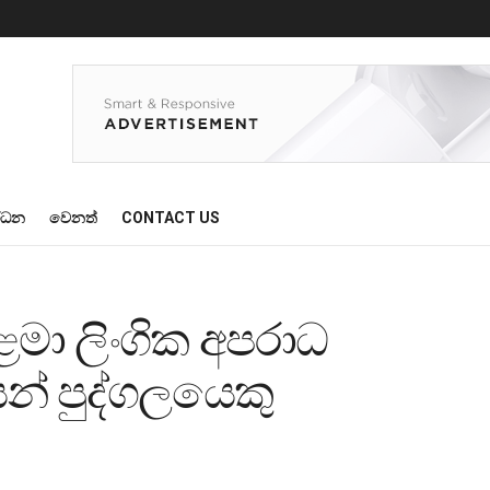
්ධන
වෙනත්
CONTACT US
මා ලිංගික අපරාධ
ෙන් පුද්ගලයෙකු