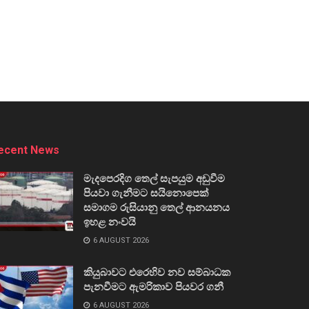
ecent News
මැදපෙරදිග තෙල් සැපයුම අඩුවීම
පියවා ගැනීමට සයිනොපෙක්
සමාගම රුසියානු තෙල් ආනයනය
ඉහළ නංවයි
6 AUGUST 2026
කියුබාවට එරෙහිව නව සම්බාධක
පැනවීමට ඇමරිකාව පියවර ගනී
6 AUGUST 2026