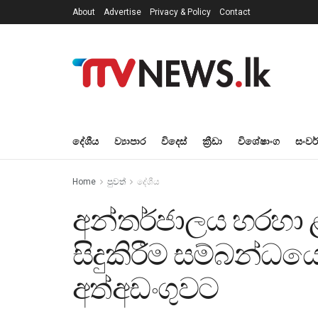
About
Advertise
Privacy & Policy
Contact
දේශීය
ව්‍යාපාර
විදෙස්
ක්‍රීඩා
විශේෂාංග
සංවර
Home
පුවත්
දේශීය
අන්තර්ජාලය හරහා ළ
සිදුකිරීම සම්බන්ධය
අත්අඩංගුවට