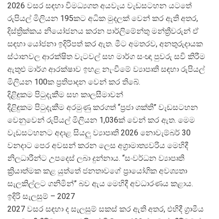
2026 වසර සඳහා විමධ්
යගත අයවැය වැඩසටහන යටතේ
රුපියල් මිලියන 195කට අධික මුදලක් වෙන් කර ඇති අතර,
දිස්ත්
රික්කය නියෝජනය කරන පාර්ලිමේන්තු මන්ත්
රීවරුන් ඒ
සඳහා යෝජනා ඉදිරිපත් කර ඇත. මීට අමතරව, අනතුරුදායක
ස්ථානවල ආරක්ෂිත වැටවල් සහ මාර්ග සංඥා පුවරු සවි කිරීම
ඇතුළු මාර්ග ආරක්ෂාව ඉහළ නැංවීමේ ව්
යාපෘති සඳහා රුපියල්
මිලියන 100ක ප්
රතිපාදන වෙන් කර තිබේ.
දිළිඳුකම පිටුදැකීම සහ කාලසීමාවන්
දිළිඳුකම පිටුදැකීම අරමුණු කරගත් “ප්
රජා ශක්ති” වැඩසටහන
වෙනුවෙන් රුපියල් මිලියන 1,036ක් වෙන් කර ඇත. මෙම
වැඩසටහනට අදාළ සියලු ව්
යාපෘති 2026 නොවැම්බර් 30
වනදාට පෙර අවසන් කරන ලෙස අග්
රාමාත්
යවරිය මෙහිදී
නිලධාරීන්ට උපදෙස් ලබා දුන්නාය. “සංවර්ධන ව්
යාපෘති
ක්
රියාත්මක කළ යුත්තේ ජනතාවගේ ප්
රායෝගික අවශ්
යතා
සැලකිල්ලට ගනිමින්” බව ඇය මෙහිදී අවධාරණය කළාය.
ඉදිරි සැලසුම් – 2027
2027 වසර සඳහා ද සැලසුම් සකස් කර ඇති අතර, එහිදී ග්
රාමීය