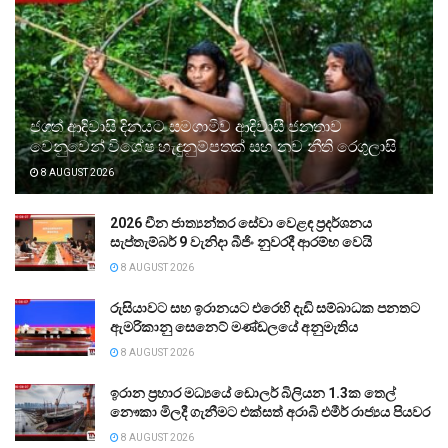
ජගත් ආදිවාසි දිනයට සමගාමීව ආදිවාසී ජනතාව
වෙනුවෙන් විශේෂ හැඳුනුම්පතක් සහ නව නීති රෙගුලාසි
8 AUGUST 2026
2026 චීන ජාත්‍යන්තර සේවා වෙළඳ ප්‍රදර්ශනය
සැප්තැම්බර් 9 වැනිදා බීජිං නුවරදී ආරම්භ වෙයි
8 AUGUST 2026
රුසියාවට සහ ඉරානයට එරෙහි දැඩි සම්බාධක පනතට
ඇමරිකානු සෙනෙට් මණ්ඩලයේ අනුමැතිය
8 AUGUST 2026
ඉරාන ප්‍රහාර මධ්‍යයේ ඩොලර් බිලියන 1.3ක තෙල්
නෞකා මිලදී ගැනීමට එක්සත් අරාබි එමීර් රාජ්‍යය පියවර
8 AUGUST 2026