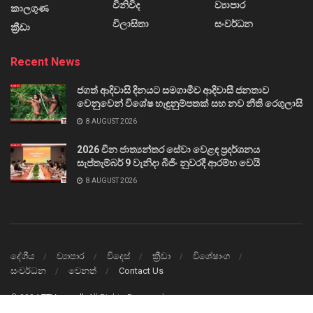
විනිවිද
ව්‍යාපාර
කාලගුණ
විලාසිතා
සංවර්ධන
ක්‍රීඩා
Recent News
ජගත් ආදිවාසි දිනයට සමගාමීව ආදිවාසී ජනතාව
වෙනුවෙන් විශේෂ හැඳුනුම්පතක් සහ නව නීති රෙගුලාසි
8 AUGUST 2026
2026 චීන ජාත්‍යන්තර සේවා වෙළඳ ප්‍රදර්ශනය
සැප්තැම්බර් 9 වැනිදා බීජිං නුවරදී ආරම්භ වෙයි
8 AUGUST 2026
දේශීය
ව්‍යාපාර
විදෙස්
ක්‍රීඩා
විශේෂාංග
සංවර්ධන
වෙනත්
Contact Us
© 2024
TTVnews.lk
All Rights Reserved