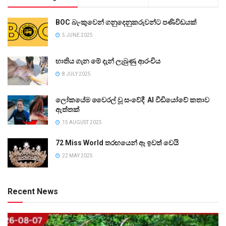
BOC බැංකුවෙන් ගනුදෙනුකරුවන්ට පණිවිඩයක්
5 JUNE 2025
භාතිය ගැන මේ දැන් ලැබුණු ආරංචිය
8 JULY 2025
ලෝකයේම වෛරල් වූ සංවේදී AI වීඩියෝවේ කතාව
ඇත්තක්
15 AUGUST 2025
72 Miss World තරඟයෙන් ඈ ඉවත් වෙයි
22 MAY 2025
Recent News