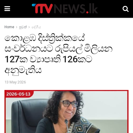
Home
පුවත්
දේශීය
කොළඹ දිස්ත්‍රික්කයේ
සංවර්ධනයට රුපියල් මිලියන
127ක ව්‍යාපෘති 126කට
අනුමැතිය
13 May 2026