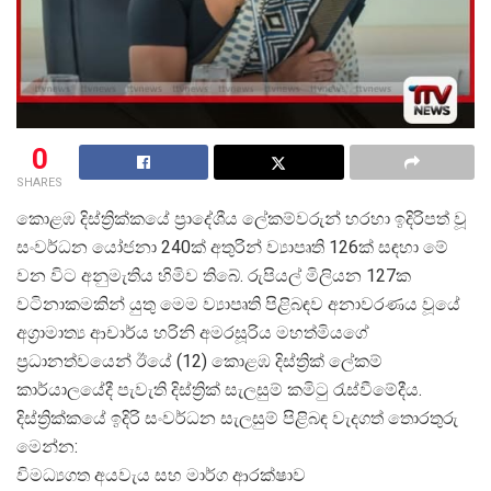
0
SHARES
කොළඹ දිස්ත්
රික්කයේ ප්
රාදේශීය ලේකම්වරුන් හරහා ඉදිරිපත් වූ
සංවර්ධන යෝජනා 240ක් අතුරින් ව්
යාපෘති 126ක් සඳහා මේ
වන විට අනුමැතිය හිමිව තිබේ. රුපියල් මිලියන 127ක
වටිනාකමකින් යුතු මෙම ව්
යාපෘති පිළිබඳව අනාවරණය වූයේ
අග්
රාමාත්
ය ආචාර්ය හරිනි අමරසූරිය මහත්මියගේ
ප්
රධානත්වයෙන් ඊයේ (12) කොළඹ දිස්ත්
රික් ලේකම්
කාර්යාලයේදී පැවැති දිස්ත්
රික් සැලසුම් කමිටු රැස්වීමේදීය.
දිස්ත්
රික්කයේ ඉදිරි සංවර්ධන සැලසුම් පිළිබඳ වැදගත් තොරතුරු
මෙන්න:
විමධ්
යගත අයවැය සහ මාර්ග ආරක්ෂාව