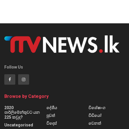
Follow Us
Browse by Category
2020
දේශීය
විශේෂාංග
පාර්ලිමේන්තුවට යන
පුවත්
වීඩියෝ
225 කවුද?
විදෙස්
වෙනත්
Uncategorised