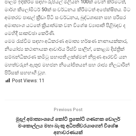
පාලම් ඉදිකිරීම සඳහා රුපියල් මිලියන 100ක් වෙන් කිරීමටත්,
මාර්ග කිලෝමීටර් 50ක් සංවර්ධනය කිරීමටත් අපේක්ෂිතය. මීට
අමතරව පාසල් ක්
රීඩා පිටි සංවර්ධනය, බුද්ධශාසන සහ පරිසර
අමාත්
යාංශ යටතේ ක්
රියාත්මක වන විශේෂ ව්
යාපෘති පිළිබඳව ද
මෙහිදී සාකච්ඡා කෙරිණි.
මෙම රැස්වීම සඳහා අධිකරණ අමාත්
ය හර්ෂණ නානායක්කාර,
නියෝජ්
ය කථානායක ආචාර්ය රිස්වි සාලිහ්, කොළඹ දිස්ත්
රික්
සම්බන්ධීකරණ කමිටු සභාපති ලක්ෂ්මන් නිපුණ ආරච්චි යන
මහත්වරුන් ඇතුළු මහජන නියෝජිතයන් සහ රාජ්
ය නිලධාරීන්
පිරිසක් සහභාගී වූහ.
Post Views:
11
Previous Post
මුදල් අමාත්‍යාංශයේ කෝටි ප්‍රකෝටි ගණනක ඩොලර්
මංකොල්ලය මහා බැංකු අධිපතිවරයාගෙන් විශේෂ
අනාවරණයක්