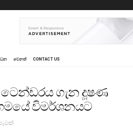
්ධන
වෙනත්
CONTACT US
ෝට් ටෙන්ඩරය ගැන දූෂණ
ගමයේ විමර්ශනයට
පෑමක්