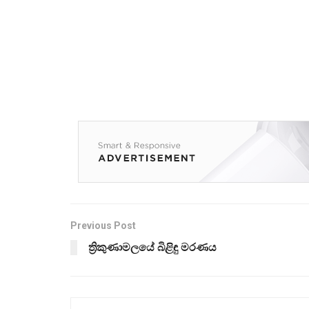
Previous Post
ත්‍රිකුණාමලයේ බිළිඳු මරණය