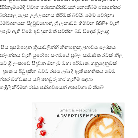
ක් පිරිනැමීමේදී විවෘත තරඟකාරිත්වයක් නොතිබීම ජාත්
යන්තර
aws) බරපතල ලෙස උල්ලංඝනය කිරීමක් බවයි. මෙම චෝදනා
ර්ශනයක් සිදුවුවහොත්, ශ්
රී ලංකාවට හිමිවන GSP+ වැනි
ලපෑම් ඇති වීමේ අවදානමක් පවතින බව විදෙස් මූලාශ්
සිය ප්
රසම්පාදන ක්
රියාවලීන්හි නීත්
යානුකූලභාවය ලෝකය
. පෝලන්තය වැනි යුරෝපා සංගමයේ ප්
රබල සාමාජික රටක් නිල
ියට ශ්
රී ලංකාවේ සිදුවන ඕනෑම මහා පරිමාණ ගනුදෙනුවක්
ි. දූෂණය පිටුදකින බවට රජය ලබා දී ඇති සහතිකය මෙම
යන්තර විශ්වාසය යළි තහවුරු කර ගැනීම සඳහා
හැදිලි කිරීමක් රජය පාර්ශවයෙන් අත්
යවශ්
ය වී තිබේ.