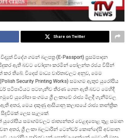
Share on Twitter
විද්
යුත් විදේශ ගමන් බලපත්
ර (E-Passport) ප්
රසම්පාදන
 සිදුකර ඇති බවට චෝදනා කරමින් පෝලන්ත රජය විසින්
් කර තිබේ. විදෙස් මාධ්
ය වාර්තාවලට අනුව, මෙම
lish Security Printing Works) සමාගම ඇතුළු යුරෝපීය
ර් පටිපාටියට පටහැනිව තීරණ ගෙන ඇති බවට මෙහිදී
හමුවේ යුරෝපා සංගමය ශ්
රී ලංකාවේ රාජ්
ය මිලදී ගැනීම්වල
ර ඇති අතර, මෙය දකුණු ආසියානු කලාපයේ රාජ්
ය තාන්ත්
රික
ිදුවීමක් ලෙස සැලකේ.
තේ යුරෝපීය සමාගම්වලට ජාත්
යන්තර වෙළඳපොළ තුළ සමාන
 වන අතර, ශ්
රී ලංකා බලධාරීන් ටෙන්ඩර් කොන්දේසි අවසාන
. යුරෝපීය පාර්ශවයන් පෙන්වා දෙන්නේ මෙවැනි මහා