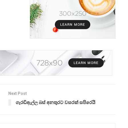
Next Post
ගැරඩිඇල්ල බස් අනතුරට වසරක් සපිරෙයි