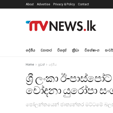
About
Advertise
Privacy & Policy
Contact
දේශීය
ව්‍යාපාර
විදෙස්
ක්‍රීඩා
විශේෂාංග
සංවර
Home
පුවත්
දේශීය
ශ්‍රී ලංකා ඊ-පාස්ප
චෝදනා යුරෝපා සං
පෝලන්තයෙන් ජාත්‍යන්තර මට්ටමේ බල