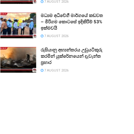
7 AUGUST 2026
මධ්‍යම අධිවේගී මාර්ගයේ කඩවත
– මීරිගම කොටසේ ඉදිකිරීම් 53%
ඉක්මවයි
7 AUGUST 2026
රුසියානු අභ්‍යන්තරය උඩුයටිකුරු
කරමින් යුක්රේනයෙන් දැවැන්ත
ප්‍රහාර
7 AUGUST 2026