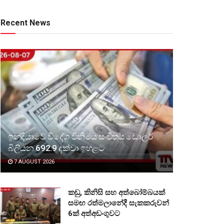
Recent News
ඉන්දියාවේ විදේශ විනිමය සංචිතය ඩොලර්
බිලියන 692.9 දක්වා ඉහළට
7 AUGUST 2026
කඩු, කිනිසි සහ අත්බෝම්බයක්
සමඟ රත්මලානේදී සැකකරුවන්
6ක් අත්අඩංගුවට