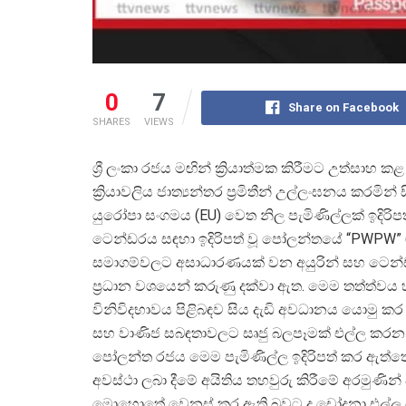
0
7
Share on Facebook
SHARES
VIEWS
ශ්
රී ලංකා රජය මඟින් ක්
රියාත්මක කිරීමට උත්සාහ කළ 
ක්
රියාවලිය ජාත්
යන්තර ප්
රමිතීන් උල්ලංඝනය කරමින්
යුරෝපා සංගමය (EU) වෙත නිල පැමිණිල්ලක් ඉදිරිපත
ටෙන්ඩරය සඳහා ඉදිරිපත් වූ පෝලන්තයේ “PWPW” (Po
සමාගම්වලට අසාධාරණයක් වන අයුරින් සහ ටෙන්ඩ
ප්
රධාන වශයෙන් කරුණු දක්වා ඇත. මෙම තත්ත්වය 
විනිවිදභාවය පිළිබඳව සිය දැඩි අවධානය යොමු ක
සහ වාණිජ සබඳතාවලට සෘජු බලපෑමක් එල්ල කරන ස
පෝලන්ත රජය මෙම පැමිණිල්ල ඉදිරිපත් කර ඇත්
අවස්ථා ලබා දීමේ අයිතිය තහවුරු කිරීමේ අරමුණින්
මොහොතේ වෙනස් කර ඇති බවට ද චෝදනා එල්ල වේ