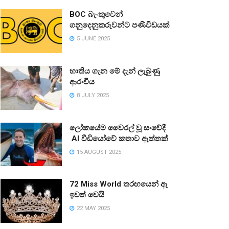
BOC බැංකුවෙන්
ගනුදෙනුකරුවන්ට පණිවිඩයක්
5 JUNE 2025
භාතිය ගැන මේ දැන් ලැබුණු
ආරංචිය
8 JULY 2025
ලෝකයේම වෛරල් වූ සංවේදී
AI වීඩියෝවේ කතාව ඇත්තක්
15 AUGUST 2025
72 Miss World තරඟයෙන් ඈ
ඉවත් වෙයි
22 MAY 2025