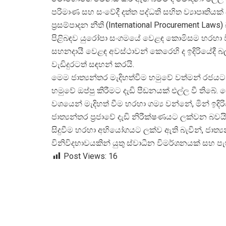
පරිමාණ සහ සංවේදී දත්ත පද්ධති සහිත ව්
යාපෘතිය
ප්
රසම්පාදන නීති (International Procurement L
පිළිබඳව යුරෝපා සංගමයේ වෙළඳ කොමිසම හරහා විම
සහනදායී වෙළඳ අවස්ථාවන් කෙරෙහි ද ඉදිරියේදී බ
වැඩිදුරටත් සඳහන් කරයි.
මෙම ජාත්
යන්තර මැදිහත්වීම හමුවේ වත්මන් රජයට 
හමුවේ ඔප්පු කිරීමට දැඩි පීඩනයක් එල්ල වී තිබේ
වශයෙන් මැදිහත් වීම හරහා ගම්
ය වන්නේ, මින් ඉදිර
ජාත්
යන්තර ප්
රජාවේ දැඩි නිරීක්ෂණයට ලක්වන බවය
සිදුවීම හරහා අභියෝගයට ලක්ව ඇති බැවින්, ජාත්
විනිවිදභාවයකින් යුතු ස්වාධීන විමර්ශනයක් සහ පැ
Post Views:
16