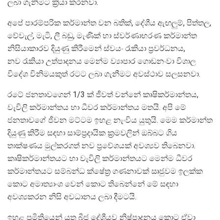
ලබා ගැනීමට ක්‍රියා කරනවා.
අපේ පාරම්පරික කර්මාන්ත වන බතික්, දේශීය ඇඟලුම්, පිත්තල,
වේවැල්, මැටි, ලී බඩු, මැණික් හා ස්වර්ණාභරණ කර්මාන්ත
නිසියාකාරව දියුණු කිරීමෙන් ස්වයං රැකියා ප්‍රවර්ධනය,
නව රැකියා උත්පාදනය මෙන්ම ව්‍යාපාර ගොඩනංවා විශාල
විදේශ විනිමයකුත් රටට ලබා ගැනීමට අවස්ථාව සලසනවා.
රටේ ජනතාවගෙන් 1/3 ක් ජීවත් වන්නේ කෘෂිකර්මාන්තය,
වැවිලි කර්මාන්තය හා ධීවර කර්මාන්තය මතයි. අපි මේ
ජනතාවගේ ජීවන මට්ටම ඉහළ නැංවිය යුතුයි. මෙම කර්මාන්ත
දියුණු කිරීම සඳහා සාම්ප්‍රදායික ක්‍රමවලින් ඔබ්බට ගිය
තාක්ෂණය මුල්කරගත් නව ප්‍රවේශයක් අවශ්‍යව තිබෙනවා.
කෘෂිකර්මාන්තයට හා වැවිලි කර්මාන්තයට මෙන්ම ධීවර
කර්මාන්තයට සම්බන්ධ ක්ෂේත්‍ර ගණනාවක් ඍජුවම ඉලක්ක
කොට අමාත්‍යාංශ වෙන් කොට තිබෙන්නේ මේ සඳහා
අවශ්‍යකරන නිසි අවධානය ලබා දීමටයි.
ඉහළ ප්‍රමිතියෙන් යුතු බීජ දේශීයව නිෂ්පාදනය කොට ඒවා