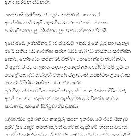
අගය කරමින් සිටිනවා.
ජනතා නියෝජිතයන් ලෙස, බහුතර ජනතාවගේ
අපේක්ෂාවන්ට අපි හැම විටම ගරු කරනවා. ජනතා
පරමාධිපත්‍යය සුරකින්නට පුළුවන් වන්නේ එවිටයි.
අපේ රටේ උත්තරීතර ව්‍යවස්ථාවට අනුව මගේ ධුර කාලය තුළ
රටේ ඒකීය බව ආරක්ෂා කරන බවටත්, බුද්ධ ශාසනය සුරක්ෂිත
කොට, පෝෂණය කරන බවටත් මා පොරොන්දු වී තිබෙනවා.
ඒ අනුව රාජ්‍ය පාලනය සඳහා උපදෙස් ලබාගැනීමට මම ප්‍රධාන
පෙළේ බෞද්ධ භික්ෂුන් වහන්සේලාගෙන් සමන්විත උපදේශක
සභාවක් පිහිටුවා තිබෙනවා. ඒ වගේම,
පුරාවිද්‍යාත්මක වටිනාකමකින් යුතු ස්ථාන ආරක්ෂා කිරීමටත්,
අපේ බෞද්ධ උරුමයන් රැකගැනීමටත් මම විශේෂ කාර්ය
සාධක බලකායක් පිහිටුවා තිබෙනවා.
බුද්ධාගමට ප්‍රමුඛත්වය තහවුරු කරන අතරම, මේ රටේ ඕනෑම
පුරවැසියෙකුට තමන් කැමති ආගමක් ඇදහීමේ නිදහස වඩාත්
හොඳින් සුරක්ෂිත වී ඇති බව ජනතාවට මේ වන විට පැහැදිලියි.