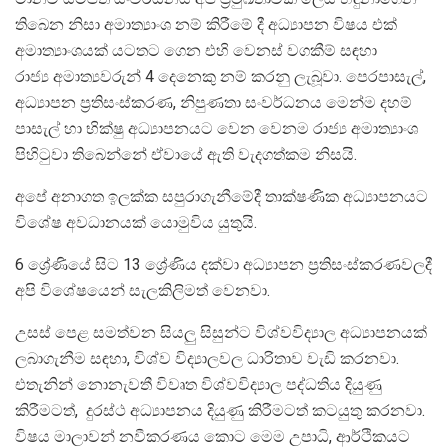
තිබෙන නිසා අමාත්‍යාංශ නම් කිරීමේ දී අධ්‍යාපන විෂය එක්
අමාත්‍යාංශයක් යටතට ගෙන එහි වෙනස් වගකීම් සඳහා
රාජ්‍ය අමාත්‍යවරුන් 4 දෙනෙකු නම් කරනු ලැබූවා. පෙරපාසැල්,
අධ්‍යාපන ප්‍රතිසංස්කරණ, නිපුණතා සංවර්ධනය මෙන්ම දහම්
පාසැල් හා භික්ෂු අධ්‍යාපනයට වෙන වෙනම රාජ්‍ය අමාත්‍යාංශ
පිහිටුවා තිබෙන්නේ ඒවායේ ඇති වැදගත්කම නිසයි.
අපේ අනාගත ඉලක්ක සපුරාගැනීමේදී තාක්ෂණික අධ්‍යාපනයට
විශේෂ අවධානයක් යොමුවිය යුතුයි.
6 ශ්‍රේණියේ සිට 13 ශ්‍රේණිය දක්වා අධ්‍යාපන ප්‍රතිසංස්කරණවලදී
අපි විශේෂයෙන් සැලකිලිමත් වෙනවා.
උසස් පෙළ සමත්වන සියලු සිසුන්ට විශ්වවිද්‍යාල අධ්‍යාපනයක්
ලබාගැනීම සඳහා, විශ්ව විද්‍යාලවල ධාරිතාව වැඩි කරනවා.
එතැනින් නොනැවතී විවෘත විශ්වවිද්‍යාල පද්ධතිය දියුණු
කිරීමටත්, දුරස්ථ අධ්‍යාපනය දියුණු කිරීමටත් කටයුතු කරනවා.
විෂය මාලාවන් නවීකරණය කොට මෙම උපාධි, ආර්ථිකයට