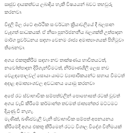
ඍජුව දායකත්වය ලබාදිය හැකි විෂයයන් බවට තහවුරු
කරනවා.
විදුලි මිල රටේ ආර්ථික සංවර්ධන ක්‍රියාවලියේ දී බලපාන
වැදගත් සාධකයක්. ඒ නිසා පුනර්ජනනීය බලශක්ති උත්පාදන
මාර්ග ප්‍රවර්ධනය සඳහා වෙනම රාජ්‍ය අමාත්‍යාංශයක් පිහිටුවා
තිබෙනවා.
අගය එකතුකිරීම සඳහා නව තාක්ෂණය භාවිතයටත්,
නවෝත්පාදන දිරිගැන්වීමටත්, නිර්මාණශීලි ලෙස නව
වෙළඳපොලවල් සොයා යාමට ව්‍යාපාරිකයන්ට සහාය වීමටත්
අදාළ අමාත්‍යාංශවල අවධානය යොමු කරනවා
අපේ රට ස්වාභාවික සම්පත්වලින් පොහොසත් රටක් වුවත්
අගය වැඩි කිරීමේ කර්මාන්ත තවමත් ජාත්‍යන්තර මට්ටමට
දියුණු වී නැහැ.
මැණික්, ඛණිජවැලි වැනි ස්වාභාවික සම්පත් අපනයනය
කිරීමේදී අගය එකතු කිරීමෙන් රටට විශාල විදේශ විනිමයක්