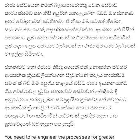
රාජ්‍ය සේවයෙන් තමන් බලාපොරොත්තු වෙන සේවාව
කාර්යක්ෂමව සහ නිසි අයුරින් නොලැබෙන බවට මහජනතාව
අතර චෝදනාවක් පවතිනවා. ඒ නිසා ඔබ යටතේ තිබෙන
සෑම අමාත්‍යාංශයක්, දෙපාර්තමේන්තුවක් හා ආයතනයක් විසින්
ජනතාවට ලබා දෙන සේවාවන් කාර්යක්ෂමව සහ කඩිනමින්
ලබාදෙන ලෙස අමාත්‍යවරුන්ගෙන් හා රාජ්‍ය අමාත්‍යවරුන්ගෙන්
මා ඉල්ලා සිටිනවා.
ජනතාවට හෝ රජයට කිසිදු අගයක් එක් නොකරන සමහර
ආයතනික ක්‍රියාවලියන්ගෙන් සිදුවන්නේ කාලය නාස්තිවීම
පමණක් බව මම පසුගිය කාලයේ විවිධ රාජ්‍ය ආයතනයන්ට
ගිය අවස්ථාවල දුටුවා. ජනතාවට සේවාවන් ලබාදීමේ දී
අනුගමනය කරනු ලබන සම්ප්‍රදායික ක්‍රමවේදයන් වෙනුවට
ආයතනික ක්‍රියාවලීන් කාර්යක්ෂම කොට ජනතාවට
පහසුවෙන් හා කඩිනමින් සේවාවන් ලබාදීම සඳහා නව
ක්‍රමවේදයන් ඔබ හඳුනා ගත යුතුයි.
You need to re-engineer the processes for greater