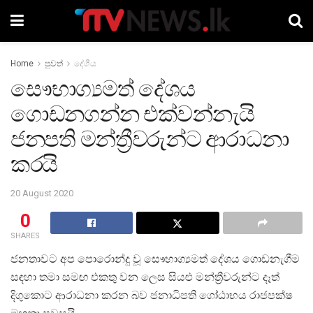
Home
පුවත්
දේශීය
සෞභාග්‍යමත් දේශය
ගොඩනගන්න එක්වන්නැයි
ජනපති මන්ත්‍රීවරුන්ට ආරාධනා
කරයි
20 August 2020
0
SHARES
ජනතාවට අප පොරොන්දු වූ සෞභාග්‍යමත් දේශය ගොඩනැගීම
සඳහා තමා සමඟ එකතු වන ලෙස සියළු මන්ත්‍රීවරුන්ට දෑත්
දිගුකොට ආරාධනා කරන බව ජනාධිපති ගෝඨාභය රාජපක්ෂ