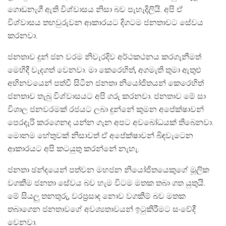
ගොඩනැගී ඇති විශ්වාසය නිසා බව පැහැදිලියි. අපි ඒ
විශ්වාසය තහවුරුවන ආකාරයට දිගටම ජනතාවට සේවය
කරනවා.
ජනතාව දුන් ජන ව‍රම නිවැරදිව අර්ථකථනය කරගැනීමත්
මෙහිදී වැදගත් වෙනවා. මා කෙරෙහිත්, අගමැති තුමා ඇතුළු
අභිනවයෙන් පත්වී සිටින ජනතා නියෝජිතයන් කෙරෙහිත්
ජනතාව තැබු විශ්වාසයට අපි ගරු කරනවා. ජනතාව මේ සා
විශාල ජනවරමක් රජයට ලබා දුන්නේ කුමන අපේක්ෂාවන්
පෙරදැරි කරගෙනද යන්න ගැන අපට අවබෝධයක් තිබෙනවා.
මොනම හේතුවක් නිසාවත් ඒ අපේක්ෂාවන් බිඳවැටෙන
ආකාරයට අපි කටයුතු කරන්නේ නැහැ.
ජනතා ඡන්දයෙන් පත්වන මහජන නියෝජිතයෙකුගේ මූලික
වගකීම ජනතා සේවය බව හැම විටම මතක තබා ගත යුතුයි.
මේ සියලු තනතුරු, වරප්‍රසාද නොව වගකීම් බව මතක
තබාගෙන ජනතාවගේ අවශ්‍යතාවයන් ඉටුකිරීමට සංවේදී
වෙනවා.