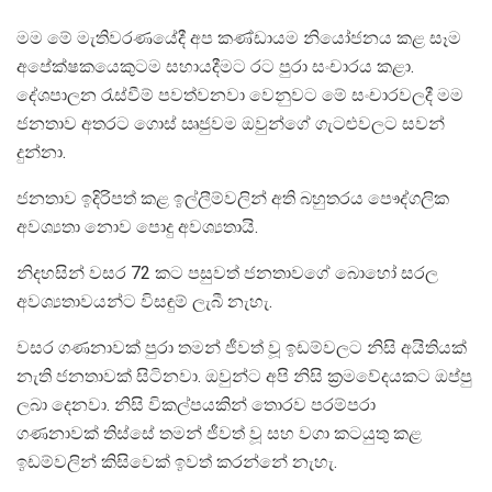
මම මේ මැතිවරණයේදී අප කණ්ඩායම නියෝජනය කළ සෑම
අපේක්ෂකයෙකුටම සහායදීමට රට පුරා සංචාරය කළා.
දේශපාලන ‍රැස්වීම් පවත්වනවා වෙනුවට මේ සංචාරවලදී මම
ජනතාව අතරට ගොස් ඍජුවම ඔවුන්ගේ ගැටළුවලට සවන්
දුන්නා.
ජනතාව ඉදිරිපත් කළ ඉල්ලීම්වලින් අති බහුතරය පෞද්ගලික
අවශ්‍යතා නොව පොදු අවශ්‍යතායි.
නිදහසින් වසර 72 කට පසුවත් ජනතාවගේ බොහෝ සරල
අවශ්‍යතාවයන්ට විසඳුම් ලැබී නැහැ.
වසර ගණනාවක් පුරා තමන් ජීවත් වූ ඉඩම්වලට නිසි අයිතියක්
නැති ජනතාවක් සිටිනවා. ඔවුන්ට අපි නිසි ක්‍රමවේදයකට ඔප්පු
ලබා දෙනවා. නිසි විකල්පයකින් තොරව පරම්පරා
ගණනාවක් තිස්සේ තමන් ජීවත් වූ සහ වගා කටයුතු කළ
ඉඩම්වලින් කිසිවෙක් ඉවත් කරන්නේ නැහැ.