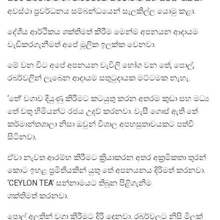
අවස්ථා ප්‍රවර්ධනය සම්බන්ධයෙන් සැලකිල්ල යොමු කළා.
දේශීය ආර්ථිකය ශක්තිමත් කිරීම මෙන්ම අපනයන ආදායම
වැඩිකරගැනීමත් අපේ මූලික ඉලක්ක වෙනවා.
මේ වන විට අපේ අපනයන වැවිලි භෝග වන තේ, පොල්,
රබර්වලින් ලැබෙන ආදායම සතුටුදායක මට්ටමක නැහැ.
‘තේ’ වගාව දියුණු කිරීමට කටයුතු කරන අතරම කුඩා සහ මධ්‍ය
තේ වතු හිමියන්ට රජය උදව් කරනවා. වැසී ගොස් ඇති තේ
කර්මාන්තශාලා නිසා ඔවුන් විශාල අපහසුතාවයකට පත්වී
සිටිනවා.
ඒවා නැවත ආරම්භ කිරීමට ක්‍රියාකරන අතර අක්‍රමිකතා තුරන්
කොට ඉහළ ප්‍රමිතියකින් යුතු තේ අපනයනය දිරිමත් කරනවා.
‘CEYLON TEA’ සන්නාමයට තිබුන පිළිගැනීම
ශක්තිමත් කරනවා.
පොල් අලුතින් වගා කිරීමට දිරි දෙනවා. රබර්වලට නිසි මිලක්