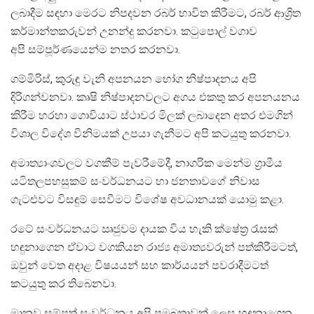
ලබාදීම සඳහා මෙරට නිපදවන රබර් භාවිත කිරීමට, රබර් ආශ්‍රිත
කර්මාන්තකරුවන් උනන්දු කරනවා. කටුපොල් වගාව
අපි සම්පූර්ණයෙන්ම නතර කරනවා.
ගම්මිරිස්, කුරුඳු වැනි අපනයන භෝග නිෂ්පාදනය අපි
දිරිගන්වනවා. කෘෂි නිෂ්පාදනවලට අගය එකතු කර අපනයනය
කිරීම හරහා ගොවියාට ස්ථාවර මිලක් ලබාදෙන අතර එමගින්
විශාල විදේශ විනිමයක් උපයා ගැනීමට අපි කටයුතු කරනවා.
අමාත්‍යාංශවලට වගකීම් පැවරීමේදී, නාගරික මෙන්ම ග්‍රාමීය
යටිතලපහසුකම් සංවර්ධනයට හා ජනතාවගේ නිවාස
ගැටළුවට විසඳුම් සෙවීමට විශේෂ අවධානයක් යොමු කළා.
රටේ සංවර්ධනයට ඍජුවම දායක විය හැකි ක්ෂේත්‍ර රැසක්
හඳුනාගෙන ඒවාට වගකියන රාජ්‍ය අමාත්‍යවරුන් පත්කිරීමටත්,
ඔවුන් වෙත අදාළ විෂයයන් සහ කාර්යයන් පවරාදීමටත්
කටයුතු කර තිබෙනවා.
මානව සම්පත් සංවර්ධනය අපි ප්‍රමුඛතාවක් ලෙස හඳුනාගෙන