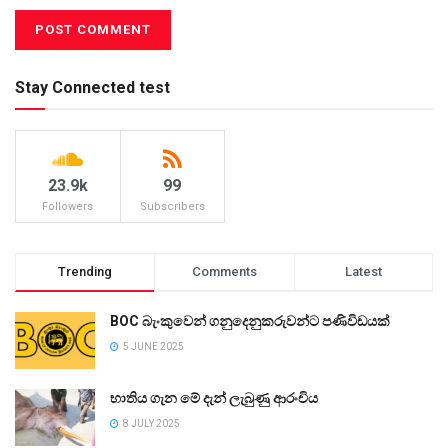
Stay Connected test
23.9k
99
Followers
Subscribers
Trending
Comments
Latest
BOC බැංකුවෙන් ගනුදෙනුකරුවන්ට පණිවිඩයක්
5 JUNE 2025
භාතිය ගැන මේ දැන් ලැබුණු ආරංචිය
8 JULY 2025