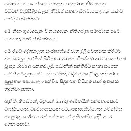
සමාජ ව්‍යසනයන්ගෙන් ජනතාව ගලවා ගැනීම සඳහා
විධිමත් වැඩපිළිවෙළක් තිබීමත් ජනතා විශ්වාසය ඉහළ යාමට
හේතු වී තිබෙනවා.
මේ නිසා ගුණගරුක, විනයගරුක, නීතිගරුක සමාජයක් රටේ
ගොඩනැගෙමින් තිබෙනවා.
මේ රටේ දේශපාලන සංස්කෘතියේ පැහැදිලි වෙනසක් කිරීමට
අප කටයුතු කරමින් සිටිනවා. මා ජනාධිපතිවරයා වශයෙන් පත්
වූ පසු රාජ්‍ය ආයතනවලට ප්‍රධානීන් පත්කිරීම සඳහා එතෙක්
පැවති සම්‍ප්‍රදාය වෙනස් කරමින්, විද්වත් මණ්ඩලයක් හරහා
සුදුසුකම් සොයාබලා පත්වීම් සිදුකරන විධිමත් යාන්ත්‍රණයක්
හඳුන්වා දුන්නා.
ඥාතීන්, හිතවතුන්, මිත්‍රයන් හා අනුගාමිකයින් පත්නොකොට
වෘත්තිකයන්, ව්‍යවසායකයන් අධ්‍යාපනඥයින්ගෙන් සමන්විත
පළපුරුදු කණ්ඩායමක් පත් කළා. ඒ ප්‍රතිපත්තිය ඉදිරියටම
ගෙන යනවා.