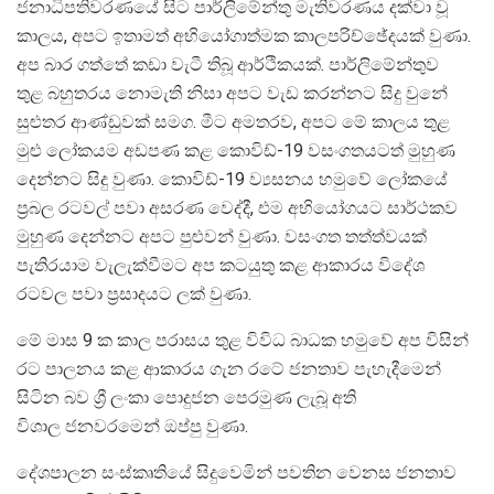
ජනාධිපතිවරණයේ සිට පාර්ලිමේන්තු මැතිවරණය දක්වා වූ
කාලය, අපට ඉතාමත් අභියෝගාත්මක කාලපරිච්ඡේදයක් වුණා.
අප බාර ගත්තේ කඩා වැටී තිබූ ආර්ථිකයක්. පාර්ලිමේන්තුව
තුළ බහුතරය නොමැති නිසා අපට වැඩ කරන්නට සිදු වුනේ
සුළුතර ආණ්ඩුවක් සමග. මීට අමතරව, අපට මේ කාලය තුළ
මුළු ලෝකයම අඩපණ කළ කොවිඩ්-19 වසංගතයටත් මුහුණ
දෙන්නට සිදු වුණා. කොවිඩ්-19 ව්‍යසනය හමුවේ ලෝකයේ
ප්‍රබල රටවල් පවා අසරණ වෙද්දී, එම අභියෝගයට සාර්ථකව
මුහුණ දෙන්නට අපට පුළුවන් වුණා. වසංගත තත්ත්වයක්
පැතිරයාම වැලැක්වීමට අප කටයුතු කළ ආකාරය විදේශ
රටවල පවා ප්‍රසාදයට ලක් වුණා.
මේ මාස 9 ක කාල පරාසය තුළ විවිධ බාධක හමුවේ අප විසින්
රට පාලනය කළ ආකාරය ගැන රටේ ජනතාව පැහැදීමෙන්
සිටින බව ශ්‍රී ලංකා පොදුජන පෙරමුණ ලැබූ අති
විශාල ජනවරමෙන් ඔප්පු වුණා.
දේශපාලන සංස්කෘතියේ සිදුවෙමින් පවතින වෙනස ජනතාව