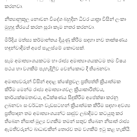
කරනවා.
නීත්‍යානුකූල නොවන විදේශ බහුදින ධීවර යාත්‍රා විසින් ලංකා
මුහුදු තීරයේ කරන සූරා කෑම නතර කරනවා.
මිරිදිය මත්ස්‍ය කර්මාන්තය දියුණු කිරීම සඳහා නව තාක්ෂණය
හඳුන්වාදීමත් අපේ සැලස්මේ කොටසක්.
සෑම අමාත්‍යාංශයකටම හා රාජ්‍ය අමාත්‍යාංශයකටම තම විෂය
පථය හා වගකීම් පැහැදිලිව වෙන්කොට දී තිබෙනවා.
අමාත්‍යවරුන් විසින් අදාළ ක්ෂේත්‍රවල ප්‍රතිපත්ති ක්‍රියාත්මක
කිරීම මෙන්ම රාජ්‍ය අමාත්‍යාංශවල ක්‍රියාකාරීත්වය,
කාර්යක්ෂමතාවය, අධීක්ෂණය සිදුකිරීම අපේක්ෂා කරනු
ලබනවා. සංවර්ධන වැඩසටහන් ක්‍රියාත්මක කිරීම සඳහා අවශ්‍ය
ප්‍රතිපාදන තම අමාත්‍යාංශයන්ට ඍජුව ලබාදීමට කටයුතු කර
තිබෙන නිසාත් මුල්‍ය වගකීම තමන් සතුව තිබෙන නිසාත් රාජ්‍ය
ඇමතිවරුන්ට බාධාවකින් තොරව තම වගකීම් ඉටු කළ හැකියි.