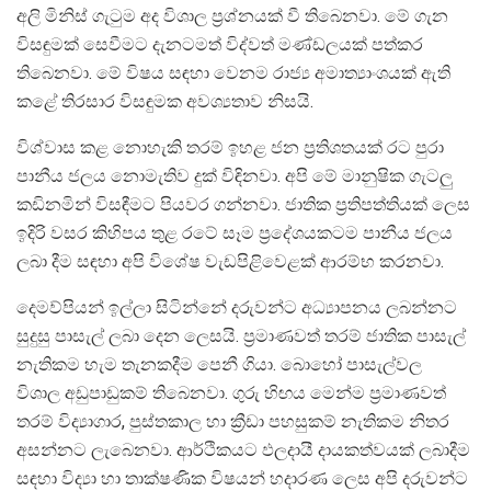
අලි මිනිස් ගැටුම අද විශාල ප්‍රශ්නයක් වී තිබෙනවා. මේ ගැන
විසඳුමක් සෙවීමට දැනටමත් විද්වත් මණ්ඩලයක් පත්කර
තිබෙනවා. මේ විෂය සඳහා වෙනම රාජ්‍ය අමාත්‍යාංශයක් ඇති
කළේ තිරසාර විසඳුමක අවශ්‍යතාව නිසයි.
විශ්වාස කළ නොහැකි තරම් ඉහළ ජන ප්‍රතිශතයක් රට පුරා
පානීය ජලය නොමැතිව දුක් විඳිනවා. අපි මේ මානුෂික ගැටලු
කඩිනමින් විසඳීමට පියවර ගන්නවා. ජාතික ප්‍රතිපත්තියක් ලෙස
ඉදිරි වසර කිහිපය තුළ රටේ සෑම ප්‍රදේශයකටම පානීය ජලය
ලබා දීම සඳහා අපි විශේෂ වැඩපිළිවෙළක් ආරම්භ කරනවා.
දෙමව්පියන් ඉල්ලා සිටින්නේ දරුවන්ට අධ්‍යාපනය ලබන්නට
සුදුසු පාසැල් ලබා දෙන ලෙසයි. ප්‍රමාණවත් තරම් ජාතික පාසැල්
නැතිකම හැම තැනකදීම පෙනී ගියා. බොහෝ පාසැල්වල
විශාල අඩුපාඩුකම් තිබෙනවා. ගුරු හිඟය මෙන්ම ප්‍රමාණවත්
තරම් විද්‍යාගාර, පුස්තකාල හා ක්‍රීඩා පහසුකම් නැතිකම නිතර
අසන්නට ලැබෙනවා. ආර්ථිකයට ඵලදායී දායකත්වයක් ලබාදීම
සඳහා විද්‍යා හා තාක්ෂණික විෂයන් හදාරණ ලෙස අපි දරුවන්ට