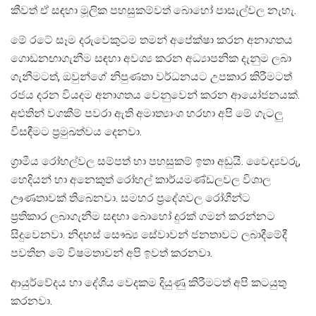
කීවත් ඒ සඳහා මූලික පහසුකම්වත් බොහෝ පාසැල්වල නැහැ.
මේ රටේ සෑම දරුවෙකුටම තමන් අපේක්ෂා කරන අනාගතය
ගොඩනඟාගැනීම සඳහා අවශ්‍ය කරන අධ්‍යාපනික දැනුම ලබා
ගැනීමටත්, ඔවුන්ගේ නිපුණතා වර්ධනයට උපකාර කිරීමටත්
රජය දරන වියදම අනාගතය වෙනුවෙන් කරන ආයෝජනයක්.
අළුතින් වගකීම් පවරා ඇති අමාත්‍යාංශ හරහා අපි මේ ගැටලු
විසඳීමට ප්‍රමුඛත්වය දෙනවා.
ග්‍රාමීය රෝහල්වල සම්පත් හා පහසුකම් ඉතා අඩුයි. වෛද්‍යවරු,
හෙදියන් හා අනෙකුත් රෝහල් කාර්යමණ්ඩලවල විශාල
ඌණතාවක් තිබෙනවා. සමහර ප්‍රදේශවල රෝගීන්ට
ප්‍රතිකාර ලබාගැනීම සඳහා බොහෝ දුරක් ගමන් කරන්නට
සිදුවෙනවා. නිදහස් සෞඛ්‍ය සේවාවන් ජනතාවට ලබාදීමේදී
පවතින මේ විෂමතාවන් අපි ඉවත් කරනවා.
ආයුර්වේදය හා දේශීය වෙදකම දියුණු කිරීමටත් අපි කටයුතු
කරනවා.