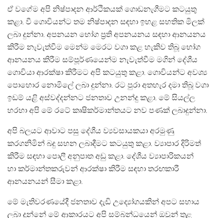
ඒ වගේම අපි නිෂ්පාදන ආර්ථිකයක් ගොඩනැගීමට කටයුතු
කළා. වී ගොවියන්ට තම නිෂ්පාදන සඳහා ඉහළ සහතික මිලක්
ලබා දුන්නා. අපනයන භෝග ප්‍රති අපනයනය සඳහා ආනයනය
කිරීම නැවැත්වීම මෙන්ම මෙරට වගා කළ හැකිව තිබූ භෝග
ආනයනය කිරීම සම්පූර්ණයෙන්ම නැවැත්වීම මගින් දේශීය
ගොවියා ආරක්ෂා කිරීමට අපි කටයුතු කළා. ගොවියන්ට අවශ්‍ය
පොහොර නොමිලේ ලබා දුන්නා. රට පුරා අතහැර දමා තිබූ වගා
ඉඩම් යළි අස්වද්දන්නට ජනතාව උනන්දු කළා. මේ සියල්ල
හරහා අපි මේ රටේ කෘෂිකර්මාන්තයට නව පණක් ලබාදුන්නා.
අපි බලයට ආවාට පසු දේශීය ව්‍යවසායකයා අරමුණු
කරගනිමින් බදු සහන ලබාදීමට කටයුතු කළා. ව්‍යාපාර දිරිමත්
කිරීම සඳහා පොලී අනුපාත අඩු කළා. දේශීය ව්‍යාපාරිකයන්
හා කර්මාන්තකරුවන් ආරක්ෂා කිරීම සඳහා තරඟකාරී
ආනයනයන් සීමා කළා.
මේ මැතිවරණයේදී ජනතාව දැඩි උද්‍යෝගයකින් අපට සහාය
ලබා දුන්නේ මේ ආකාරයට අපි සම්බන්ධයෙන් ඔවුන් තුළ