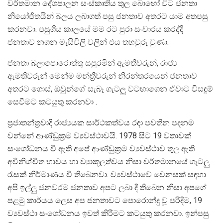
වර්තමාන දේශපාලන සංස්කෘතිය තුල බොහෝ විට ජනතා
නියෝජිතයින් බලය ලබාගත් පසු ජනතාව අතරට යාම අතපසු
කරනවා. පසුගිය කාලයේ මම රට පුරා සංචාරය කරද්දී
ජනතාව නගන මැසිවිලි වලින් එය තහවුරු වුණා.
ජනතා බලාපොරොත්තු සපුරමින් ඇමතිවරුන්, රාජ්‍ය
ඇමතිවරුන් මෙන්ම මන්ත්‍රීවරුන් නිරන්තරයෙන් ජනතාව
අතරට ගොස්, ඔවුන්ගේ සැබෑ ගැටලු වටහාගෙන ඒවාට විසඳුම්
සෙවීමට කටයුතු කරනවා .
ප්‍රජාතන්ත්‍රවාදී රාජ්‍යයක සාර්ථකත්වය රඳා පවතින පදනම
වන්නේ ආණ්ඩුක්‍රම ව්‍යවස්ථාවයි. 1978 සිට 19 වතාවක්
සංශෝධනය වී ඇති අපේ ආණ්ඩුක්‍රම ව්‍යවස්ථාව තුල ඇති
අවිනිශ්චිත භාවය හා ව්‍යාකූලත්වය නිසා වර්තමානයේ ගැටලු
රැසක් නිර්මාණය වී තිබෙනවා. ව්‍යවස්ථාවේ වෙනසක් සඳහා
අපි ඉල්ලු ජනවරම ජනතාව අපට ලබා දී තිබෙන නිසා අපගේ
පළමු කාර්යය ලෙස අප ජනතාවට පොරොන්දු වූ පරිදිම, 19
ව්‍යවස්ථා සංශෝධනය ඉවත් කිරීමට කටයුතු කරනවා. ඉන්පසු