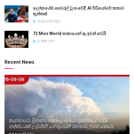
ලෝකයේම වෛරල් වූ සංවේදී AI වීඩියෝවේ කතාව
ඇත්තක්
15 AUGUST 2025
72 Miss World තරඟයෙන් ඈ ඉවත් වෙයි
22 MAY 2025
Recent News
කැනඩාවේ බ්‍රිතාන්‍ය කොලොම්බියා ප්‍රාන්තයේ හදිසි
තත්ත්වයක් ලැව්ගිනි හේතුවෙන් ජනතාව ඉවත් කෙරේ