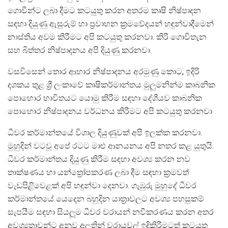
ගොවීන්ට ලබා දීමට කටයුතු කරන අතරම කෘෂි නිෂ්පාදන
සඳහා දියුණු ඇසුරුම් හා ප්‍රවාහන ක්‍රමවේදයන් හඳුන්වාදීමෙන්
නාස්තිය අවම කිරීමට අපි කටයුතු කරනවා. කිරි ගොවිතැන
සහ බිත්තර නිෂ්පාදනය අපි දියුණු කරනවා.
වසවිසෙන් තොර ආහාර නිෂ්පාදනය අරමුණු කොට, ඉදිරි
දශකය තුළ ශ්‍රී ලංකාවේ කෘෂිකර්මාන්තය මුලුමනින්ම කාබනික
පොහොර භාවිතයට යොමු කිරීම සඳහා දේශීයව කාබනික
පොහොර නිෂ්පාදනය වර්ධනය කිරීමට අපි කටයුතු කරනවා
ධීවර කර්මාන්තයේ විශාල දියුණුවක් අපි ඉලක්ක කරනවා.
මුහුදින් වටවූ අපේ රටට මාළු ආනයනය අපි නතර කළ යුතුයි.
ධීවර කර්මාන්තය දියුණු කිරීම සඳහා අවශ්‍ය කරන නව
තාක්ෂණය හා යන්ත්‍රෝපකරණ ලබා දීම සඳහා ක්‍රමවත්
වැඩපිළිවෙළක් අපි හඳුන්වා දෙනවා. ගැඹුරු මුහුදේ ධීවර
කර්මාන්තයේ යෙදෙන බහුදින යාත්‍රාවලට අවශ්‍ය පහසුකම්
සැපයීම සඳහා සියලූම ධීවර වරායන් නවීකරණය කරන අතර
අවශ්‍යතාවන්ට අනුව අලුතින් වරායවල් ඉදිකිරීමටත් කටයුතු