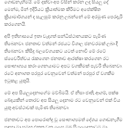
ගොඩනැඟීමයි. මේ දක්වා අප විසින් කරන ලද සියලු දේ
මෙන්ම, මින් ඉදිරියට ක්‍රියාත්මක කිරීමට අපේක්ෂිත
ක්‍රියාමාර්ගයන් ද සැලසුම් කරනු ලබන්නේ මේ අරමුණ පෙරදැරි
කරගෙනයි.
අපි ඉතිහාසයේ ඉතා වැදගත් සන්ධිස්ථානයකට පැමිණ
තිබෙනවා. ජනතාව වත්මන් රජයට විශාල ජනවරමක් ලබා දී
තිබෙනවා. කිසිදු බලවේගයකට යටත් නොවී මේ රටේ
ස්වෛරීත්වය රැකගෙන ජනතාව ආරක්ෂා කරගෙන රට
සෞභාග්‍යය කරා ගෙනයාමට අපට වගකීමක් පැවරී තිබෙනවා.
රටේ අනාගත පරපුර වෙනුවෙන් වත්මන් පරපුර ඒ වගකීම
ඉටුකළ යුතුයි.
මේ අප සියලුදෙනාගේම මව්බිමයි. ඒ නිසා ජාති, ආගම්, පක්ෂ
බේදයකින් තොරව අප සියලු දෙනාම රට වෙනුවෙන් එක් විය
යුතු අවස්ථාවක් පැමිණ තිබෙනවා.
ජනතාවට අප පොරොන්දු වූ සෞභාග්‍යමත් දේශය ගොඩනැගීම
සඳහා මා සමඟ එකතු වන ලෙස ඔබ සියලුදෙනාටම මා