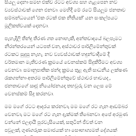
සියලු දෙනා සමඟ එක්ව රටට අවශ්‍ය සහ ගැළපෙන නව
ව්‍යවස්ථාවක් ගෙන එනවා. මෙහිදී මේ රටේ සියලූම ජනතාව
සම්බන්ධයෙන් ‘එක රටක් එක නීතියක්’ යන සංකල්පයට
මූලිකත්වයක් දෙනවා.
පැහැදිලි තීන්දු තීරණ ගත නොහැකි, අන්තවාදයේ බලපෑමට
නිරන්තරයෙන් යටපත් වන, අස්ථාවර පාර්ලිමේන්තුවක්
රටකට සුදුසු නැහැ. නව ව්‍යවස්ථාවක් හඳුන්වාදීමේ දී
වර්තමාන මැතිවරණ ක්‍රමයේ වෙනස්කම් සිදුකිරීමට අවශ්‍ය
වෙනවා. සමානුපාතික ඡන්ද ක්‍රමය තුළ ඇති සාධනීය ලක්ෂණ
රැකගන්නා අතරම පාර්ලිමේන්තුවේ ස්ථාවර භාවයද ,
ජනතාවගේ ඍජු නියෝජනයද තහවුරු වන ලෙස මේ
වෙනස්කම් සිදු කරනවා.
මම මගේ රටට ආදරය කරනවා, මම මගේ රට ගැන ආඩම්බර
වෙනවා, මට මගේ රට ගැන දැක්මක් තිබෙනවා. අපේ අරමුණ
වන්නේ ඵලදායී පුරවැසියෙක්, සතුටින් ජීවත් වන
පවුලක්, ගුණගරුක සමාජයක් හා සෞභාග්‍යමත් දේශයක්