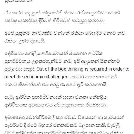
ක්‍රියා කරනවා.
ඒ වගේම අදාළ ක්ෂේත්‍රයන්හි ස්වයං රැකියා ප්‍රවර්ධනයටත්
ව්‍යවසායකත්වය දිරිමත් කිරීමටත් කටයුතු කරනවා.
අපේ යුතුකම හා වගකීම වන්නේ රැකියා බෙදා දීම නොව නව
රැකියා උත්පාදනයයි.
දේශීය හා ගෝලීය අභියෝගයන් ජයගෙන ආර්ථික
පුනර්ජීවනය උදාකරගැනීමට නම්, අපි අලුතෙන් සිතන්නට
පුරුදු විය යුතුයි. Out of the box thinking is required in order to
meet the economic challenges. මෙවර අමාත්‍යාශ වෙන්
කොට තිබෙන්නේ එම අරමුණ පෙර දැරි කරගෙනයි.
සැබෑ ආර්ථික පුනර්ජීවනයක් සඳහා ජනතා කේන්ද්‍රීය
ආර්ථිකයක අවශ්‍යතාවය අපි හඳුනාගෙන තිබෙනවා.
අමාත්‍යාංශ වෙන්කිරීමේ දී සහ ඒවාට විෂයයන් හා කාර්යයන්
පැවරීමේ දී රටේ බහුතර ජනතාවකට බලපාන කෘෂි, වැවිලි,
ධීවර කර්මාන්ත හා පාරම්පරික කර්මාන්ත සහ ස්වයං රැකියා