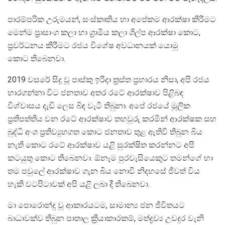
පාරම්පරික උරුමයන්, සංස්කෘතිය හා අපේකම ආරක්ෂා කිරීමට
මෙන්ම ප්‍රාසාංග කලා හා ග්‍රාමීය කලා ශිල්ප ආරක්ෂා කොට,
ප්‍රවර්ධනය කිරීමට රජය විශේෂ අවධානයක් යොමු
කොට තිබෙනවා.
2019 වසරේ සිදූ වූ පාස්කු ඉරිදා ත්‍රස්ත ප්‍රහාරය නිසා, අපි රජය
භාරගන්නා විට ජනතාව අතර රටේ ආරක්ෂාව පිළිබඳ
විශ්වාසය දැඩි ලෙස බිඳ වැටී තිබුනා. අපේ රජයේ මූලික
ප්‍රතිපත්තිය වන රටේ ආරක්ෂාව තහවුරු කරමින් ආරක්ෂක සහ
බුද්ධි අංශ ප්‍රතිව්‍යුහගත කොට ජනතාව තුළ ඇතිවී තිබුන බිය
නැති කොට රටේ ආරක්ෂාව යළි සුරක්ෂිත කරන්නට අපි
කටයුතු කොට තිබෙනවා. ඕනෑම පුරවැසියෙකුට තමන්ගේ හා
තම පවුලේ ආරක්ෂාව ගැන බිය නොවී නිදහසේ ජීවත් විය
හැකි වටපිටාවක් අපි යළි ලබා දී තිබෙනවා.
මා පොරොන්දු වූ ආකාරයටම, සාමාන්‍ය ජන ජීවිතයට
බාධාවක්ව තිබුන පාතාල ක්‍රියාකාරකම්, මත්ද්‍රව්‍ය උවදුර වැනි