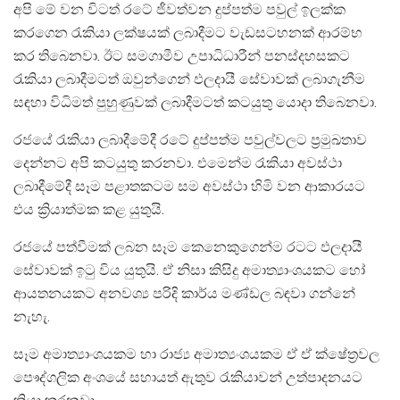
අපි මේ වන විටත් රටේ ජීවත්වන දුප්පත්ම පවුල් ඉලක්ක
කරගෙන රැකියා ලක්ෂයක් ලබාදීමට වැඩසටහනක් ආරම්භ
කර තිබෙනවා. ඊට සමගාමීව උපාධිධාරීන් පනස්දහසකට
රැකියා ලබාදීමටත් ඔවුන්ගෙන් ඵලදායී සේවාවක් ලබාගැනීම
සඳහා විධිමත් පුහුණුවක් ලබාදීමටත් කටයුතු යොදා තිබෙනවා.
රජයේ රැකියා ලබාදීමේදී රටේ දුප්පත්ම පවුල්වලට ප්‍රමුඛතාව
දෙන්නට අපි කටයුතු කරනවා. එමෙන්ම රැකියා අවස්ථා
ලබාදීමේදී සෑම පළාතකටම සම අවස්ථා හිමි වන ආකාරයට
එය ක්‍රියාත්මක කළ යුතුයි.
රජයේ පත්වීමක් ලබන සෑම කෙනෙකුගෙන්ම රටට ඵලදායී
සේවාවක් ඉටු විය යුතුයි. ඒ නිසා කිසිදු අමාත්‍යාංශයකට හෝ
ආයතනයකට අනවශ්‍ය පරිදි කාර්ය මණ්ඩල බඳවා ගන්නේ
නැහැ.
සෑම අමාත්‍යාංශයකම හා රාජ්‍ය අමාත්‍යංශයකම ඒ ඒ ක්ෂේත්‍රවල
පෞද්ගලික අංශයේ සහායත් ඇතුව රැකියාවන් උත්පාදනයට