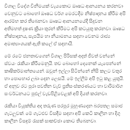
විශාල විදේශ විනිමයක් වැයකොට ඖෂධ ආනයනය කරනවා
වෙනුවට බොහෝ ඖෂධ වර්ග මෙරටදීම නිෂ්පාදනය කිරීම අපි
ආරම්භ කර තිබෙනවා. ඖෂධ ආනයනයේදී සිදුවන
අතිමහත් දූෂණ ක්‍රියා තුරන් කිරීමට අපි කටයුතු කරනවා. ඖෂධ
නිෂ්පාදනය, සැපයීම හා නියාමනය සඳහා වෙනම රාජ්‍ය
අමාත්‍යාංශයක් ඇති කලේ ඒ සඳහායි.
මේ රටේ ජනතාවගෙන් විශාල පිරිසක් අදත් ජීවත් වන්නේ
ස්වයං රැකියා කිරීමෙනුයි. තව බොහෝ දෙනෙක් යැපෙන්නේ
කෘෂිකර්මාන්තයෙන්. ඔවුන් ඉල්ලා සිටින්නේ නිසි කලට වතුර
හා පොහොර ලබා දෙන ලෙසයි. මේ ඉල්ලීම් අපි ඉටු කළ යුතුයි.
ඒ අනුව රට පුරා පවතින වැව් ප්‍රතිසංස්කරණයට හා වාරිමාර්ග
සංවර්ධනයට පුළුල් වැඩපිළිවෙළක් අපි දියත් කරනවා.
රැකියා වියුක්තිය අද තරුණ පරපුර මුහුණදෙන බරපතල සමාජ
ගැටලුවක්. මේ ගැටළුව විසඳීම සඳහා අපි කෙටි කාලීන හා දිගු
කාලීන විසඳුම් රැසක් සාකච්ඡා කොට තිබෙනවා.