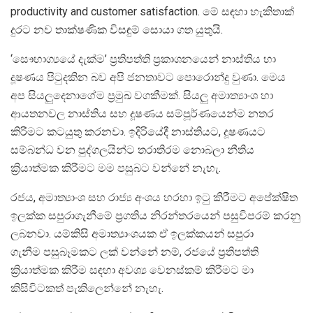
productivity and customer satisfaction. මේ සඳහා හැකිතාක්
දුරට නව තාක්ෂණික විසඳුම් සොයා ගත යුතුයි.
‘සෞභාග්‍යයේ දැක්ම’ ප්‍රතිපත්ති ප්‍රකාශනයෙන් නාස්තිය හා
දූෂණය පිටුදකින බව අපි ජනතාවට පොරොන්දු වුණා. මෙය
අප සියලුදෙනාගේම ප්‍රමුඛ වගකීමක්. සියලු අමාත්‍යාංශ හා
ආයතනවල නාස්තිය සහ දූෂණය සම්පූර්ණයෙන්ම නතර
කිරීමට කටයුතු කරනවා. ඉදිරියේදී නාස්තියට, දූෂණයට
සම්බන්ධ වන පුද්ගලයින්ට තරාතිරම නොබලා නීතිය
ක්‍රියාත්මක කිරීමට මම පසුබට වන්නේ නැහැ.
රජය, අමාත්‍යාංශ සහ රාජ්‍ය අංශය හරහා ඉටු කිරීමට අපේක්ෂිත
ඉලක්ක සපුරාගැනීමේ ප්‍රගතිය නිරන්තරයෙන් පසුවිපරම් කරනු
ලබනවා. යම්කිසි අමාත්‍යාංශයක ඒ ඉලක්කයන් සපුරා
ගැනීම පසුබෑමකට ලක් වන්නේ නම්, රජයේ ප්‍රතිපත්ති
ක්‍රියාත්මක කිරීම සඳහා අවශ්‍ය වෙනස්කම් කිරීමට මා
කිසිවිටකත් පැකිලෙන්නේ නැහැ.