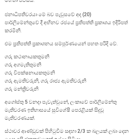
මහතා පවසයි.
ජනාධිපතිවරයා මේ බව පැවුසවේ අද (20)
පාර්ලිමේන්තුවේ දී අභිනව රජයේ ප්‍රතිපත්ති ප්‍රකාශය ඉදිරිපත්
කරමිනි.
එම ප්‍රතිපත්ති ප්‍රකාශනය සම්පුර්ණයෙන් පහත පරිදි වේ.
ගරු කථානායකතුමනි
ගරු අගමැතිතුමනි
ගරු විපක්ෂනායකතුමනි
ගරු ඇමතිවරුනි, ගරු රාජ්‍ය ඇමතිවරුනි
ගරු මන්‍ත්‍රීවරුනි
අගෝස්තු 5 වනදා පැවැත්වුනේ, ලංකාවේ පාර්ලිමේන්තු
මැතිවරණ ඉතිහාසයේ සුවිශේෂී පෙරළියක් සිදුවූ
මැතිවරණයක්.
ස්ථාවර ආණ්ඩුවක් පිහිටුවීම සඳහා 2/3 ක බලයක් ලබා දෙන