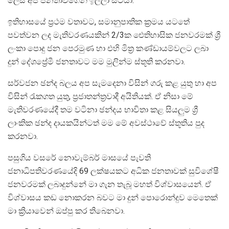
ලෙස අපි ජනතාවගෙන් ඉල්ලා සිටියා.
ඉතිහාසයේ ප්‍රථම වතාවට, සමානුපාතික ක්‍රමය යටතේ
පවත්වන ලද මැතිවරණයකින් 2/3ක ඓතිහාසික ජනවරමක් ශ්‍රී
ලංකා පොදු ජන පෙරමුණ හා එහි මිත්‍ර කණ්ඩායම්වලට ලබා
දුන් දේශප්‍රේමී ජනතාවට මම මුලින්ම ස්තූති කරනවා.
සර්වජන ඡන්ද බලය අප සැමදෙනා විසින් ගරු කළ යුතු හා අප
විසින් ‍රැකගත යුතු, ප්‍රජාතන්ත්‍රවාදී අයිතියක්. ඒ නිසා මේ
මැතිවරණයේදී තම වටිනා ඡන්දය භාවිතා කළ සියලුම ශ්‍රී
ලාංකික ඡන්ද දායකයින්ටත් මම මේ අවස්ථාවේ ස්තූතිය පුද
කරනවා.
පසුගිය වසරේ නොවැම්බර් මාසයේ පැවති
ජනාධිපතිවරණයේදි 69 ලක්ෂයකට අධික ජනතාවක් සුවිශේෂී
ජනවරමක් ලබාදුන්නේ මා ගැන තැබූ මහත් විශ්වාසයෙන්. ඒ
විශ්වාසය කඩ නොකරන බවට මා දුන් පොරොන්දුව මෙතෙක්
මා ක්‍රියාවෙන් ඔප්පු කර තිබෙනවා.