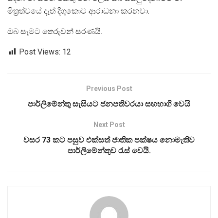
මිත්‍රත්වයේ දෑත් දිගුකොට ආරාධනා කරනවා.
ඔබ සැමට තෙරුවන් සරණයි.
Post Views:
12
Previous Post
පාර්ලිමේන්තු සැසියට ජනපතිවරයා සහභාගී වෙයි
Next Post
වසර 73 කට පසුව එක්සත් ජාතික පක්ෂය නොමැතිව
පාර්ලිමේන්තුව රැස් වෙයි.