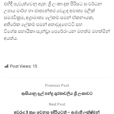
එහිදී පැවැත්වෙනු ඇත. ශ්‍රී ලංකා දූත පිරිසට සංවර්ධන
උපාය මාර්ග හා ජාත්‍යන්තර වෙළඳ අමාත්‍ය මලික්
සමරවික්‍රම, අග්‍රාමාත්‍ය ලේකම් සමන් ඒකනායක,
අතිරේක ලේකම් සමන් අතාවුදහෙට්ටි සහ
විශේෂ සහායිකා සැන්ඩ්‍රා පෙරේරා යන මහත්ම මහත්මීන්
අයත්ය.
Post Views:
15
Previous Post
ආසියානු දැල් පන්දු ශුරතාවලිය ශ්‍රි ලංකාවට
Next Post
අවුරුදු 3 කළ වෙනස ඉදිරියටත් – ඇමැති ලක්ෂ්මන්