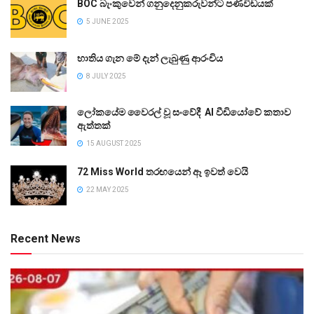
BOC බැංකුවෙන් ගනුදෙනුකරුවන්ට පණිවිඩයක්
5 JUNE 2025
භාතිය ගැන මේ දැන් ලැබුණු ආරංචිය
8 JULY 2025
ලෝකයේම වෛරල් වූ සංවේදී AI වීඩියෝවේ කතාව
ඇත්තක්
15 AUGUST 2025
72 Miss World තරඟයෙන් ඈ ඉවත් වෙයි
22 MAY 2025
Recent News