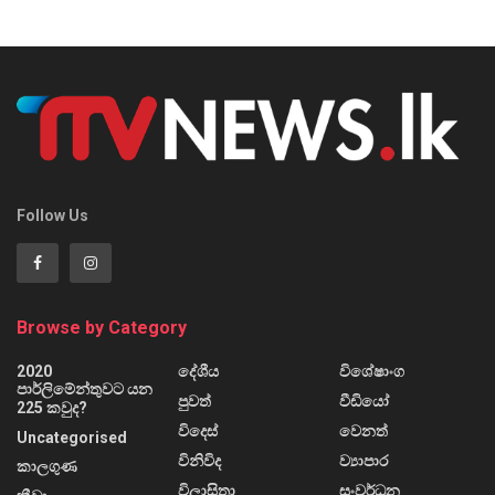
Follow Us
Browse by Category
2020
දේශීය
විශේෂාංග
පාර්ලිමේන්තුවට යන
පුවත්
වීඩියෝ
225 කවුද?
විදෙස්
වෙනත්
Uncategorised
විනිවිද
ව්‍යාපාර
කාලගුණ
විලාසිතා
සංවර්ධන