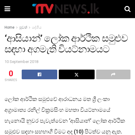
Home
පුවත්
දේශීය
‘ආසියාන්’ ලෝක ආර්ථික සමුළුව
සඳහා අගමැති වියට්නාමයට
10 September 2018
0
SHARES
ලෝක ආර්ථික සමුළුවේ ආරාධනය මත ශ්‍රී ලංකා
අග්‍රාමාත්‍ය රනිල් වික්‍රමසිංහ මහතා වියට්නාමයේ
හැනොයි නුවර පැවැත්වෙන ‘ආසියාන්’ ලෝක ආර්ථික
සමුළුව සඳහා සහභාගී වීමට අද (10) පිටත්ව යනු ඇත.