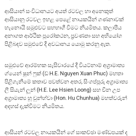
ආසියාන් සංවිධානයට අයත් රටවල හා අනෙකුත්
ආසියානු රටවල ඉහළ පෙළේ නායකයින් ගණනාවක්
හැනොයි සමුළුවට සහභාගී වීමට නියමිතය. කලාපීය
අනාගත ආර්ථික පූරෝකථන, ප්‍රවණතා සහ අභියෝග
පිළිබඳව සමුළුවේ දී අවධානය යොමු කරනු ඇත.
සමුළුවේ ආරම්භක සැසිවාරයේ දී වියට්නාම් අග්‍රාමාත්‍ය
ග්යෙන් ෂුන් ෆුක් (ඩ් H.E. Nguyen Xuan Phuc) මහතා
පිළිගැනීමේ කතාව පවත්වන අතර, සිංගප්පූරු අග්‍රාමාත්‍ය
ලී සියැන් ලූන් (H.E. Lee Hsien Loong) සහ චීන උප
අග්‍රාමාත්‍ය හූ චුන්හ්වා (Hon. Hu Chunhua) මහත්වරුන්
අදහස් දැක්වීමට නියමිතය.
ආසියන් රටවල නායකයින් ගේ සාකච්ඡා මණ්ඩපයක් ද