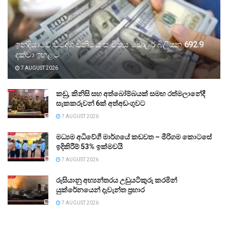
ඉන්දියාවේ විදේශ විනිමය සංචිතය ඩොලර් බිලියන 692.9
දක්වා ඉහළට
7 AUGUST 2026
කඩු, කිනිසි සහ අත්බෝම්බයක් සමඟ රත්මලානේදී
සැකකරුවන් 6ක් අත්අඩංගුවට
7 AUGUST 2026
මධ්‍යම අධිවේගී මාර්ගයේ කඩවත – මීරිගම කොටසේ
ඉදිකිරීම් 53% ඉක්මවයි
7 AUGUST 2026
රුසියානු අභ්‍යන්තරය උඩුයටිකුරු කරමින්
යුක්රේනයෙන් දැවැන්ත ප්‍රහාර
7 AUGUST 2026