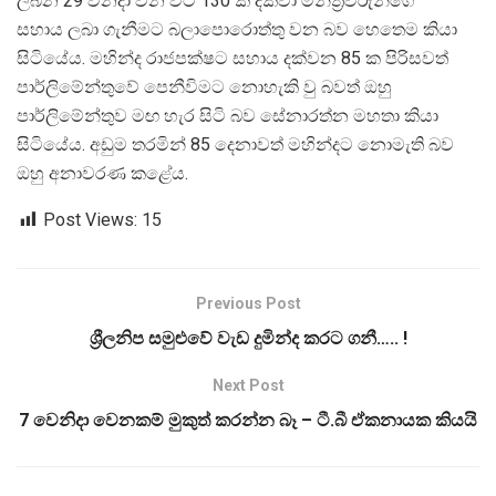
ලබන 29 වනදා වන විට 130 ක් දක්වා මන්ත්‍රීවරුන්ගේ
සහාය ලබා ගැනීමට බලාපොරොත්තු වන බව හෙතෙම කියා
සිටියේය. මහින්ද රාජපක්ෂට සහාය දක්වන 85 ක පිරිසවත්
පාර්ලිමේන්තුවේ පෙනීවිමට නොහැකි වු බවත් ඔහු
පාර්ලිමේන්තුව මඟ හැර සිටි බව සේනාරත්න මහතා කියා
සිටියේය. අඩුම තරමින් 85 දෙනාවත් මහින්දට නොමැති බව
ඔහු අනාවරණ කළේය.
Post Views:
15
Previous Post
ශ්‍රීලනිප සමුළුවේ වැඩ දුමින්ද කරට ගනී….. !
Next Post
7 වෙනිදා වෙනකම් මුකුත් කරන්න බෑ – ටී.බී ඒකනායක කියයි