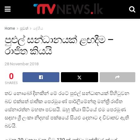
Home
පුවත්
දේශීය
පුළුල් සන්ධානයක් ළඟදීම –
රාජිත කියයි
28 November 2018
0
SHARES
තව නොබෝ දිනකින් මේ රටේ පුළුල් සන්ධානයක් පිහිටුවන
බව එක්සත් ජාතික පෙරමුණේ පාර්ලිමේන්තු මන්ත්‍රි රාජිත
සේනාරත්න මහතා පවසයි. ඔහු කියා සිටියේ එම පෙරමුණ
සඳහා ශ්‍රී ලංකා නිදහස් පක්ෂයේ සියළු දෙනාට ද විවෘතව ඇති
බවයි.