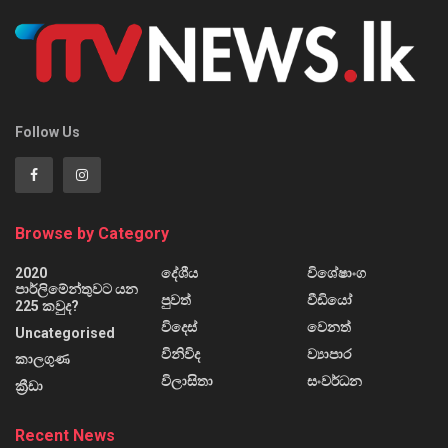
Follow Us
Browse by Category
2020
දේශීය
විශේෂාංග
පාර්ලිමේන්තුවට යන
පුවත්
වීඩියෝ
225 කවුද?
විදෙස්
වෙනත්
Uncategorised
විනිවිද
ව්‍යාපාර
කාලගුණ
විලාසිතා
සංවර්ධන
ක්‍රීඩා
Recent News