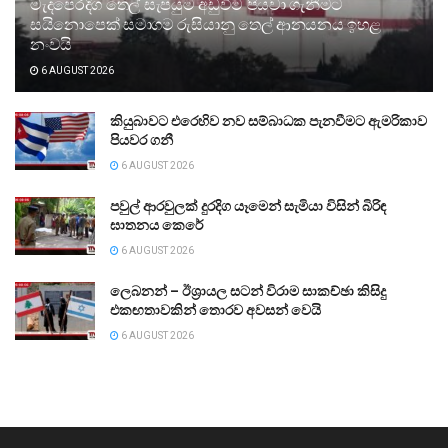
මැදපෙරදිග තෙල් සැපයුම අඩුවීම පියවා ගැනීමට
සයිනොපෙක් සමාගම රුසියානු තෙල් ආනයනය ඉහළ
නංවයි
6 AUGUST 2026
කියුබාවට එරෙහිව නව සම්බාධක පැනවීමට ඇමරිකාව
පියවර ගනී
6 AUGUST 2026
පවුල් ආරවුලක් දුරදිග යෑමෙන් සැමියා විසින් බිරිඳ
ඝාතනය කෙරේ
6 AUGUST 2026
ලෙබනන් – ඊශ්‍රායල සටන් විරාම සාකච්ඡා කිසිදු
එකඟතාවකින් තොරව අවසන් වෙයි
6 AUGUST 2026