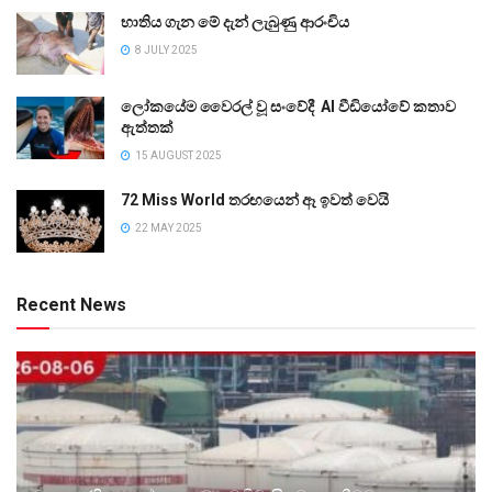
භාතිය ගැන මේ දැන් ලැබුණු ආරංචිය
8 JULY 2025
ලෝකයේම වෛරල් වූ සංවේදී AI වීඩියෝවේ කතාව
ඇත්තක්
15 AUGUST 2025
72 Miss World තරඟයෙන් ඈ ඉවත් වෙයි
22 MAY 2025
Recent News