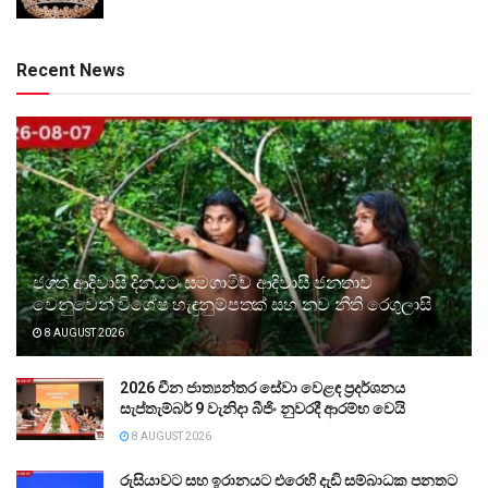
Recent News
ජගත් ආදිවාසි දිනයට සමගාමීව ආදිවාසී ජනතාව
වෙනුවෙන් විශේෂ හැඳුනුම්පතක් සහ නව නීති රෙගුලාසි
8 AUGUST 2026
2026 චීන ජාත්‍යන්තර සේවා වෙළඳ ප්‍රදර්ශනය
සැප්තැම්බර් 9 වැනිදා බීජිං නුවරදී ආරම්භ වෙයි
8 AUGUST 2026
රුසියාවට සහ ඉරානයට එරෙහි දැඩි සම්බාධක පනතට