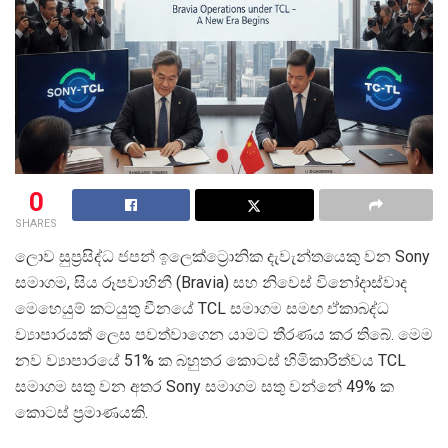
0
SHARES
ලොව සුප්‍රසිද්ධ ජපන් ඉලෙක්ට්‍රොනික දැවැන්තයෙකු වන Sony
සමාගම, සිය රූපවාහිනී (Bravia) සහ නිවෙස් විනෝදාස්වාද
මෙහෙයුම් කටයුතු චීනයේ TCL සමාගම සමඟ ඒකාබද්ධ
ව්‍යාපාරයක් ලෙස පවත්වාගෙන යාමට තීරණය කර තිබේ. මෙම
නව ව්‍යාපාරයේ 51% ක බහුතර කොටස් හිමිකාරිත්වය TCL
සමාගම සතු වන අතර Sony සමාගම සතු වන්නේ 49% ක
කොටස් ප්‍රමාණයකි.