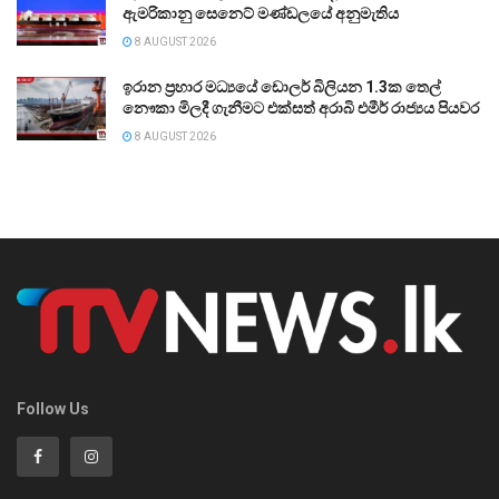
ඇමරිකානු සෙනෙට් මණ්ඩලයේ අනුමැතිය
8 AUGUST 2026
ඉරාන ප්‍රහාර මධ්‍යයේ ඩොලර් බිලියන 1.3ක තෙල්
නෞකා මිලදී ගැනීමට එක්සත් අරාබි එමීර් රාජ්‍යය පියවර
8 AUGUST 2026
Follow Us