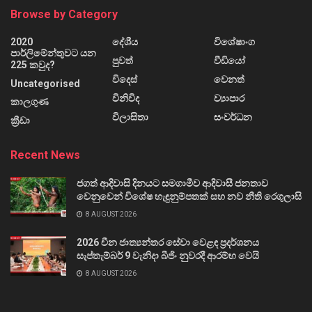
Browse by Category
2020
දේශීය
විශේෂාංග
පාර්ලිමේන්තුවට යන
පුවත්
වීඩියෝ
225 කවුද?
විදෙස්
වෙනත්
Uncategorised
විනිවිද
ව්‍යාපාර
කාලගුණ
විලාසිතා
සංවර්ධන
ක්‍රීඩා
Recent News
ජගත් ආදිවාසි දිනයට සමගාමීව ආදිවාසී ජනතාව
වෙනුවෙන් විශේෂ හැඳුනුම්පතක් සහ නව නීති රෙගුලාසි
8 AUGUST 2026
2026 චීන ජාත්‍යන්තර සේවා වෙළඳ ප්‍රදර්ශනය
සැප්තැම්බර් 9 වැනිදා බීජිං නුවරදී ආරම්භ වෙයි
8 AUGUST 2026