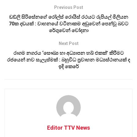
Previous Post
ඩඩ්ලි සිරිසේනගේ රෝල්ස් රොයිස් රථයට රුපියල් මිලියන
70ක දඩයක් : වාහනයේ වටිනාකම අඩුවෙන් පෙන්වූ බවට
රේගුවෙන් චෝදනා
Next Post
රාගම නගරය ‘සෞඛ්‍ය හා අධ්‍යාපන හබ් එකක්’ කිරීමට
රජයෙන් නව සැලැස්මක් : බහුවිධ ප්‍රවාහන මධ්‍යස්ථානයක් ද
ඉදි කෙරේ
Editor TTV News