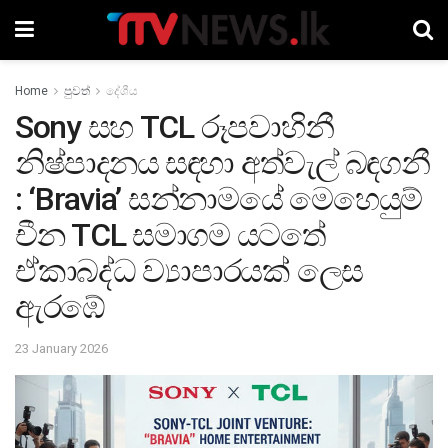
Home
පුවත්
දේශීය
Sony සහ TCL රූපවාහිනී
නිෂ්පාදනය සඳහා අත්වැල් බඳගනී
: ‘Bravia’ සන්නාමයේ මෙහෙයුම්
චීන TCL සමාගම යටතේ
ඒකාබද්ධ ව්‍යාපාරයක් ලෙස
ඇරඹේ
23 January 2026