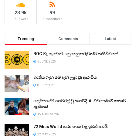
23.9k
99
Followers
Subscribers
Trending
Comments
Latest
BOC බැංකුවෙන් ගනුදෙනුකරුවන්ට පණිවිඩයක්
5 JUNE 2025
භාතිය ගැන මේ දැන් ලැබුණු ආරංචිය
8 JULY 2025
ලෝකයේම වෛරල් වූ සංවේදී AI වීඩියෝවේ කතාව
ඇත්තක්
15 AUGUST 2025
72 Miss World තරඟයෙන් ඈ ඉවත් වෙයි
22 MAY 2025