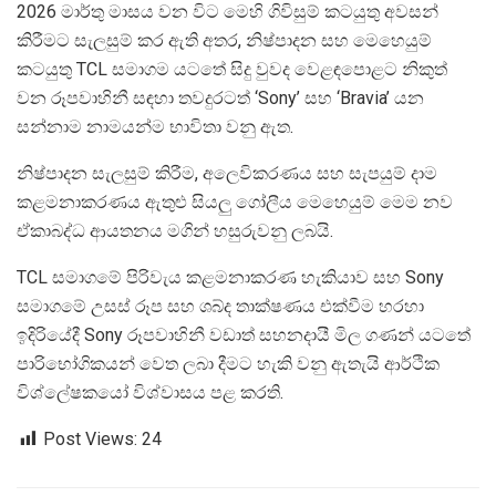
2026 මාර්තු මාසය වන විට මෙහි ගිවිසුම් කටයුතු අවසන්
කිරීමට සැලසුම් කර ඇති අතර, නිෂ්පාදන සහ මෙහෙයුම්
කටයුතු TCL සමාගම යටතේ සිදු වුවද වෙළඳපොළට නිකුත්
වන රූපවාහිනී සඳහා තවදුරටත් ‘Sony’ සහ ‘Bravia’ යන
සන්නාම නාමයන්ම භාවිතා වනු ඇත.
නිෂ්පාදන සැලසුම් කිරීම, අලෙවිකරණය සහ සැපයුම් දාම
කළමනාකරණය ඇතුළු සියලු ගෝලීය මෙහෙයුම් මෙම නව
ඒකාබද්ධ ආයතනය මගින් හසුරුවනු ලබයි.
TCL සමාගමේ පිරිවැය කළමනාකරණ හැකියාව සහ Sony
සමාගමේ උසස් රූප සහ ශබ්ද තාක්ෂණය එක්වීම හරහා
ඉදිරියේදී Sony රූපවාහිනී වඩාත් සහනදායී මිල ගණන් යටතේ
පාරිභෝගිකයන් වෙත ලබා දීමට හැකි වනු ඇතැයි ආර්ථික
විශ්ලේෂකයෝ විශ්වාසය පළ කරති.
Post Views:
24