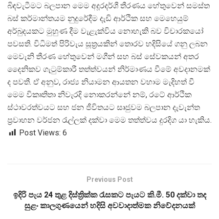
බිඳවැටීමට බලපාන මෙම අදූරදර්ශී තීරණය හේතුවෙන් සමස්ත
බස් කර්‌මාන්තයම නුදුරේදීම දැඩි ආර්ථික සහ මෙහෙයුම්
අර්‌බුදයකට මුහුණ දීම වැළැක්විය නොහැකි බව විචාරකයෝ
පවසති. විධිමත් පිරිවැය සූත්
රයකින් තොරව හදිසියේ ගනු ලබන
මෙවැනි තීරණ හේතුවෙන් මගීන් සහ බස් සේවකයන් අතර
දෛනිකව ගැටුම්කාරී තත්ත්වයන් නිර්‌මාණය වීමේ අවදානමක්
ද පවතී. ඒ අනුව, රාජ්
ය නියාමන ආයතන වහාම මැදිහත් වී
මෙම විකෘතිතා නිවැරදි නොකරන්නේ නම්, රටේ ආර්ථික
ස්ථාවරත්වයට සහ ජන ජීවිතයට සෘජුවම බලපාන දැවැන්ත
ප්
රවාහන වර්‌ජන රැල්ලක් දක්වා මෙම තත්ත්වය දුරදිග යා හැකිය.
Post Views:
6
Previous Post
ඉදිරි පැය 24 තුළ දිස්ත්‍රික්ක රැසකට පැයට කි.මී. 50 දක්වා තද
සුළං කාලගුණයෙන් හදිසි අවවාදාත්මක නිවේදනයක්