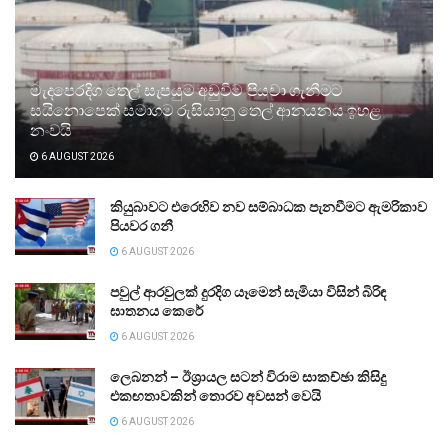
මැදපෙරදිග තෙල් සැපයුම අඩුවීම පියවා ගැනීමට
සයිනොපෙක් සමාගම රුසියානු තෙල් ආනයනය ඉහළ
නංවයි
6 AUGUST 2026
කියුබාවට එරෙහිව නව සම්බාධක පැනවීමට ඇමරිකාව
පියවර ගනී
6 AUGUST 2026
පවුල් ආරවුලක් දුරදිග යෑමෙන් සැමියා විසින් බිරිඳ
ඝාතනය කෙරේ
6 AUGUST 2026
ලෙබනන් – ඊශ්‍රායල සටන් විරාම සාකච්ඡා කිසිදු
එකඟතාවකින් තොරව අවසන් වෙයි
6 AUGUST 2026