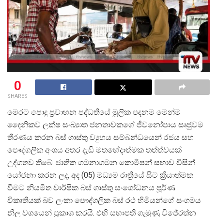
0
SHARES
මෙරට පොදු ප්
රවාහන පද්ධතියේ මූලික පදනම මෙන්ම
දෛනිකව ලක්ෂ සංඛ්
යාත ජනතාවකගේ ජීවනෝපාය සෘජුවම
තීරණය කරන බස් ගාස්තු ව්
යුහය සම්බන්ධයෙන් රජය සහ
පෞද්ගලික අංශය අතර දැඩි මතභේදාත්මක තත්ත්වයක්
උද්ගතව තිබේ. ජාතික ගමනාගමන කොමිෂන් සභාව විසින්
යෝජනා කරන ලද, අද (05) මධ්
යම රාත්
රියේ සිට ක්
රියාත්මක
වීමට නියමිත වාර්ෂික බස් ගාස්තු සංශෝධනය පූර්‌ණ
විකෘතියක් බව ලංකා පෞද්ගලික බස් රථ හිමියන්ගේ සංගමය
නිල වශයෙන් ප්
රකාශ කරයි. එහි සභාපති ගැමුණු විජේරත්න