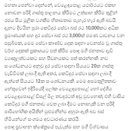
මහතා පෙන්වා දෙන්නේ, වෙළෙඳපොළ යථාර්ථයට එකඟ
නොවන පරිදි ගාස්තු පාලනය කිරීමට උත්සාහ කිරීම තුළින්
රජය සිය මූලික වගකීම හිතාමතාම පැහැර හැර ඇති බවයි.
දැනට දිවයින පුරා කෙටිදුර සේවා බස් රථ 10,000කට අධික
ප්
රමාණයක් සහ දුර සේවා බස් රථ 3,000ක් පමණ ධාවනය වන
පසුබිමක, මෙම සේවා කාණ්ඩ දෙක සඳහා වෙනස්ම වූ ගාස්තු
වර්ග දෙකක් ප්
රකාශයට පත් කිරීම පොදු මගී ජනතාව දැඩි
ව්
යාකූලත්වයකට සහ පීඩනයකට පත් කරන්නකි. නව
සංශෝධනයට අනුව දුර සේවා සඳහා සියයට 20ක ගාස්තු
වැඩිවීමක් ලබා දී ඇති අතර, කෙටිදුර සේවා සඳහා ලබා දී
ඇත්තේ සියයට 12ක සංශෝධනයකි. මෙම අසමතුලිතතාව
හේතුවෙන් ඉදිරියේදී ලෝක වෙළෙඳපොළේ හෝ දේශීය
වෙළෙඳපොළේ ඩීසල් මිල තවදුරටත් අඩු වුවහොත්, එහි වාසිය
කෙටිදුර මගී ජනතාව වෙත ලබා දීමට නොහැකි වන පරිදි
පාරිභෝගික අයිතීන් මුළුමනින්ම අහුරා ඇති බව බස්
හිමියන්ගේ සංගමය අවධාරණය කරයි.
පොදු ප්
රවාහන ක්ෂේත්
රයේ පැවැත්ම සහ මගී විශ්වාසය