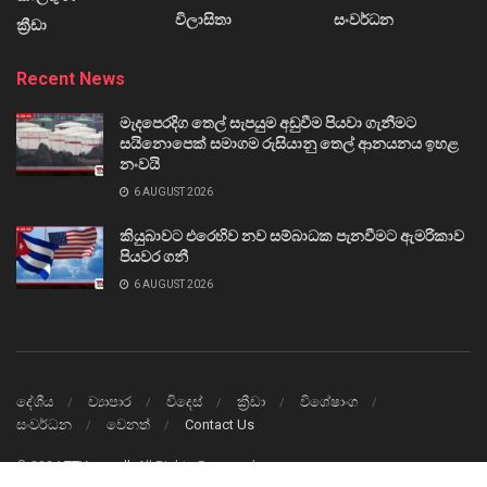
විලාසිතා
සංවර්ධන
ක්‍රීඩා
Recent News
මැදපෙරදිග තෙල් සැපයුම අඩුවීම පියවා ගැනීමට
සයිනොපෙක් සමාගම රුසියානු තෙල් ආනයනය ඉහළ
නංවයි
6 AUGUST 2026
කියුබාවට එරෙහිව නව සම්බාධක පැනවීමට ඇමරිකාව
පියවර ගනී
6 AUGUST 2026
දේශීය
ව්‍යාපාර
විදෙස්
ක්‍රීඩා
විශේෂාංග
සංවර්ධන
වෙනත්
Contact Us
© 2024
TTVnews.lk
All Rights Reserved