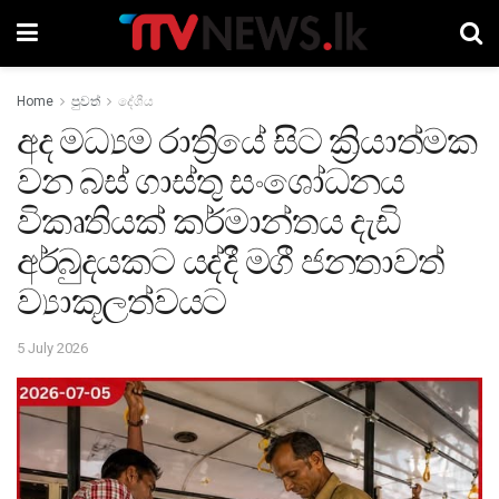
Home
පුවත්
දේශීය
අද මධ්‍යම රාත්‍රියේ සිට ක්‍රියාත්මක
වන බස් ගාස්තු සංශෝධනය
විකෘතියක් කර්‌මාන්තය දැඩි
අර්‌බුදයකට යද්දී මගී ජනතාවත්
ව්‍යාකූලත්වයට
5 July 2026