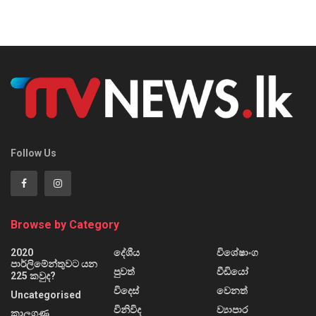
Follow Us
Browse by Category
2020
දේශීය
විශේෂාංග
පාර්ලිමේන්තුවට යන
පුවත්
වීඩියෝ
225 කවුද?
විදෙස්
වෙනත්
Uncategorised
විනිවිද
ව්‍යාපාර
කාලගුණ