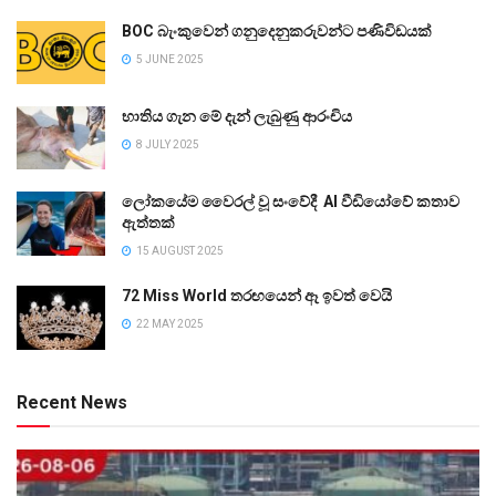
BOC බැංකුවෙන් ගනුදෙනුකරුවන්ට පණිවිඩයක්
5 JUNE 2025
භාතිය ගැන මේ දැන් ලැබුණු ආරංචිය
8 JULY 2025
ලෝකයේම වෛරල් වූ සංවේදී AI වීඩියෝවේ කතාව
ඇත්තක්
15 AUGUST 2025
72 Miss World තරඟයෙන් ඈ ඉවත් වෙයි
22 MAY 2025
Recent News