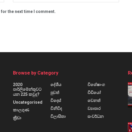
 for the next time I comment.
Browse by Category
R
2020
දේශීය
විශේෂාංග
පාර්ලිමේන්තුවට
පුවත්
වීඩියෝ
යන 225 කවුද?
විදෙස්
වෙනත්
Uncategorised
විනිවිද
ව්‍යාපාර
කාලගුණ
විලාසිතා
සංවර්ධන
ක්‍රීඩා