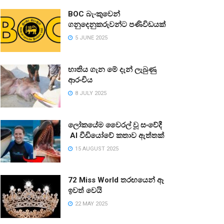
BOC බැංකුවෙන්
ගනුදෙනුකරුවන්ට පණිවිඩයක්
5 JUNE 2025
භාතිය ගැන මේ දැන් ලැබුණු
ආරංචිය
8 JULY 2025
ලෝකයේම වෛරල් වූ සංවේදී
AI වීඩියෝවේ කතාව ඇත්තක්
15 AUGUST 2025
72 Miss World තරඟයෙන් ඈ
ඉවත් වෙයි
22 MAY 2025