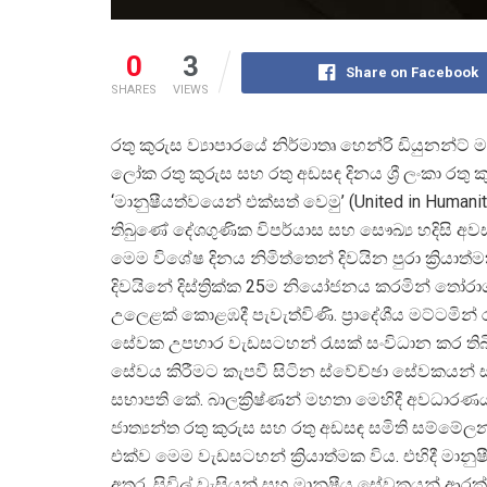
0
3
Share on Facebook
SHARES
VIEWS
රතු කුරුස ව්
යාපාරයේ නිර්මාතෘ හෙන්රි ඩියුනන්
ලෝක රතු කුරුස සහ රතු අඩසඳ දිනය ශ්
රී ලංකා රත
‘මානුෂීයත්වයෙන් එක්සත් වෙමු’ (United in Hu
තිබුණේ දේශගුණික විපර්යාස සහ සෞඛ්
ය හදිසි 
මෙම විශේෂ දිනය නිමිත්තෙන් දිවයින පුරා ක්
රියාත්ම
දිවයිනේ දිස්ත්
රික්ක 25ම නියෝජනය කරමින් තෝරාගත
උලෙළක් කොළඹදී පැවැත්විණි. ප්
රාදේශීය මට්ටමින
සේවක උපහාර වැඩසටහන් රැසක් සංවිධාන කර තිබි
සේවය කිරීමට කැපවී සිටින ස්වේච්ඡා සේවකයන් ස
සභාපති කේ. බාලක්
රිෂ්ණන් මහතා මෙහිදී අවධාර
ජාත්
යන්ත රතු කුරුස සහ රතු අඩසඳ සමිති සම්මේල
එක්ව මෙම වැඩසටහන් ක්
රියාත්මක විය. එහිදී මාන
අතර, සිවිල් වැසියන් සහ මානුෂීය සේවකයන් ආරක