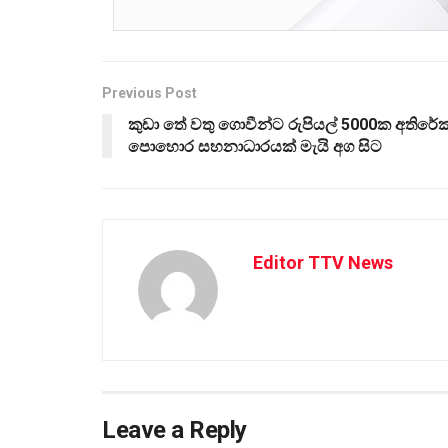
Previous Post
කුඩා තේ වතු ගොවීන්ට රුපියල් 5000ක අතිරේ
පොහොර සහනාධාරයක් මැයි අග සිට
Editor TTV News
Leave a Reply