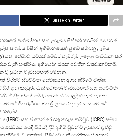
Share on Twitter
ට් මහතාගේ ජන්ම දිනය සහ උරුමය සිහිපත් කරමින් මෙවරත්
ු කුරුස සංගමය විසින් අභිමානයෙන් යුතුව සමරනු ලැබීය.
manity) යන තේමාව යටතේ මෙවර සැමරුම් උලෙළ සංවිධාන කර
අවස්ථා වැනි සංකීර්ණ අභියෝග රැසක් පවතින වකවානුවකයි.
ක වූ ප්
රධාන වැඩසටහන් මෙන්න:
් විශිෂ්ට ස්වේච්ඡා සේවකයන් අගය කිරීමේ ජාතික
් රුධිර දාන කඳවුරු, රුක් රෝපණ වැඩසටහන් සහ ස්වේච්ඡා
ණි. මිනිසුන්ගේ අසීරුතම අවස්ථාවලදී ඕනෑම තැනක
ංගමයේ ජීව රුධිරය බව ශ්
රී ලංකා රතු කුරුස සංගමයේ
ණය කළේය.
නය (IFRC) සහ ජාත්
යන්තර රතු කුරුස කමිටුව (ICRC) සමඟ
ුෂීය සේවයේ යෙදී සිටියදී දිවි අහිමි වූවන්ට උපහාර දැක්වූ
්ෂා කිරීමේ වැදගත්කම පිළිබඳව ද නියෝජිතයෝ අදහස්