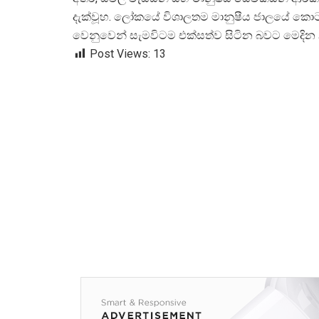
දැක්වූහ. ලෝකයේ විශාලතම මානුෂීය ජාලයේ කොට
වෙනුවෙන් සැමවිටම එක්සත්ව සිටින බවට මෙදින 
Post Views:
13