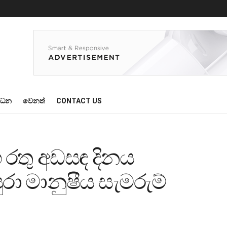
්ධන
වෙනත්
CONTACT US
 රතු අඩසඳ දිනය
ුරා මානුෂීය සැමරුම්