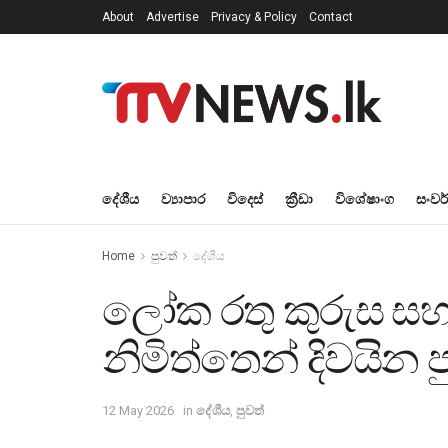
About
Advertise
Privacy & Policy
Contact
දේශීය
ව්‍යාපාර
විදෙස්
ක්‍රීඩා
විශේෂාංග
සංවර
Home
පුවත්
දේශීය
ලෝක රතු කුරුස සහ
නිමිත්තෙන් දිවයින ප
12 May 2026
in
දේශීය
,
පුවත්