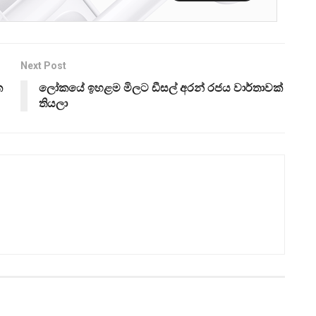
Next Post
ක
ලෝකයේ ඉහළම මිලට ඩීසල් අරන් රජය වාර්තාවක්
තියලා