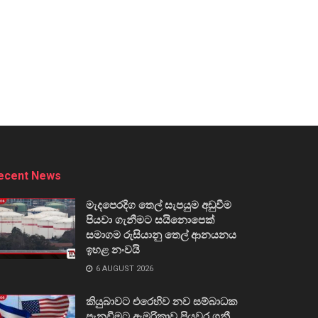
ecent News
මැදපෙරදිග තෙල් සැපයුම අඩුවීම
පියවා ගැනීමට සයිනොපෙක්
සමාගම රුසියානු තෙල් ආනයනය
ඉහළ නංවයි
6 AUGUST 2026
කියුබාවට එරෙහිව නව සම්බාධක
පැනවීමට ඇමරිකාව පියවර ගනී