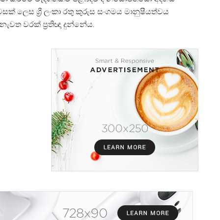
සක් ලෙස ශ්
රී ලංකා රතු කුරුස සංගමය මානුෂීයත්වය
නැවත වරක් ප්
රතිඥා දුන්නේය.