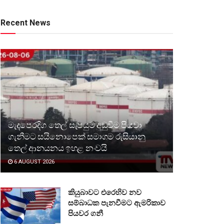
Recent News
මැදපෙරදිග තෙල් සැපයුම අඩුවීම පියවා
ගැනීමට සයිනොපෙක් සමාගම රුසියානු
තෙල් ආනයනය ඉහළ නංවයි
6 AUGUST 2026
කියුබාවට එරෙහිව නව
සම්බාධක පැනවීමට ඇමරිකාව
පියවර ගනී