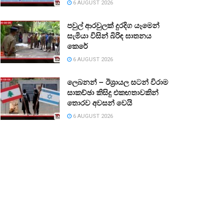
6 AUGUST 2026
පවුල් ආරවුලක් දුරදිග යෑමෙන්
සැමියා විසින් බිරිඳ ඝාතනය
කෙරේ
6 AUGUST 2026
ලෙබනන් – ඊශ්‍රායල සටන් විරාම
සාකච්ඡා කිසිදු එකඟතාවකින්
තොරව අවසන් වෙයි
6 AUGUST 2026