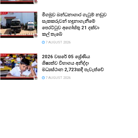
මීගමුව බන්ධනාගාර ගැටුම් නඩුව
සැකකරුවන් හඳුනාගැනීමේ
පෙරට්ටුව අගෝස්තු 21 දක්වා
කල් තැබේ
7 AUGUST 2026
2026 වසරේ 05 ශ්‍රේණිය
ශිෂ්‍යත්ව විභාගය අනිද්දා
මධ්‍යස්ථාන 2,723කදී පැවැත්වේ
7 AUGUST 2026