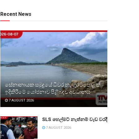
Recent News
සේනානායක සමුද්‍රයේ ධීවර නැංගුරම්පොළක්
ඉදිකිරීමේ යෝජනාව පිළිබඳව අවධානය
7 AUGUST 2026
SLS හෙල්මට් නැත්නම් වැඩ වරදී
7 AUGUST 2026