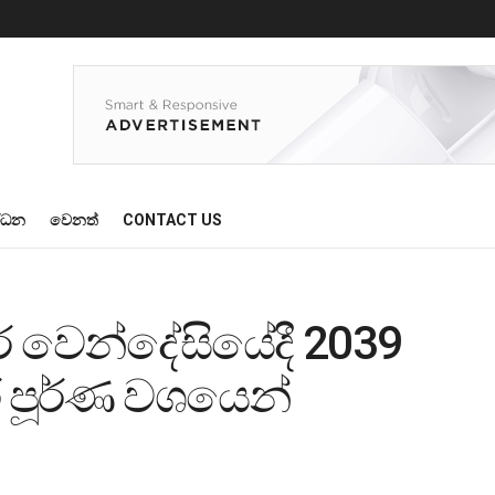
්ධන
වෙනත්
CONTACT US
ර වෙන්දේසියේදී 2039
ර පූර්ණ වශයෙන්