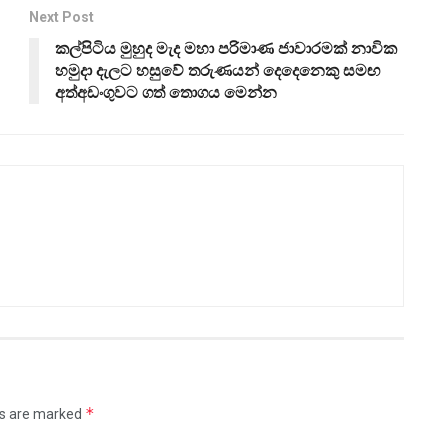
Next Post
කල්පිටිය මුහුද මැද මහා පරිමාණ ජාවාරමක් නාවික
හමුදා දැලට හසුවේ තරුණයන් දෙදෙනෙකු සමඟ
අත්අඩංගුවට ගත් තොගය මෙන්න
*
ds are marked