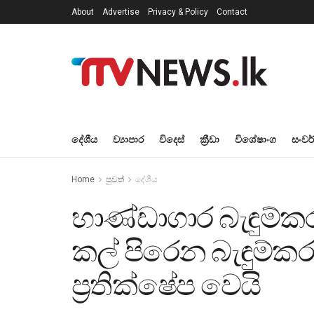
About
Advertise
Privacy & Policy
Contact
දේශීය
ව්‍යාපාර
විදෙස්
ක්‍රීඩා
විශේෂාංග
සංවර
Home
පුවත්
දේශීය
භාණ්ඩාගාර බැඳුම්ක
කල් පිරෙන බැඳුම්ක
ප්‍රතික්ෂේප වෙයි