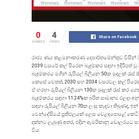
0
4
Share on Facebook
SHARES
VIEWS
රාජ්
ය ණය කළමනාකරණ දෙපාර්තමේන්තුව විසින් ඊ
2039 වසරේ කල් පිරෙන බැඳුම්කර සඳහා ඉදිරිපත් වූ ස
බැඳුම්කරය මගින් රුපියල් බිලියන 50ක මුදලක් රැස් 
කෙසේ වෙතත්, 2030 සහ 2034 වසරවල කල් පිරෙන බ
ඒ හරහා රුපියල් බිලියන 130ක මුදලක් රැස් කර ග
බැඳුම්කරය සඳහා 11.24%ක බරිත සාමාන්
ය ඵලදා අ
සඳහා රුපියල් බිලියන 70ක ලංසු කැඳවා තිබුණද, ඉන
වෙන්දේසියේ ප්
රතිඵලයක් ලෙස වෙළඳපොළේ කෙටි
දක්නට ලැබුණු අතර, එදින ඇමරිකානු ඩොලරයට සා
විය.