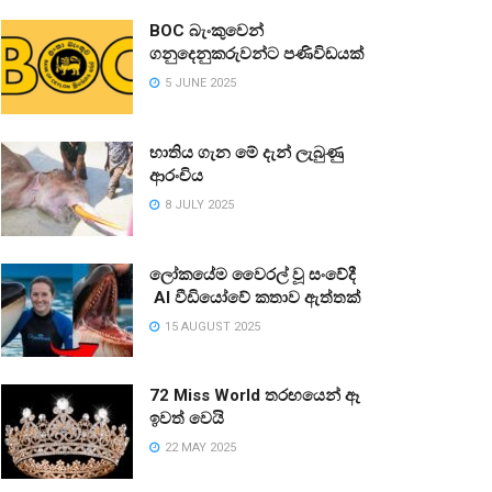
BOC බැංකුවෙන්
ගනුදෙනුකරුවන්ට පණිවිඩයක්
5 JUNE 2025
භාතිය ගැන මේ දැන් ලැබුණු
ආරංචිය
8 JULY 2025
ලෝකයේම වෛරල් වූ සංවේදී
AI වීඩියෝවේ කතාව ඇත්තක්
15 AUGUST 2025
72 Miss World තරඟයෙන් ඈ
ඉවත් වෙයි
22 MAY 2025