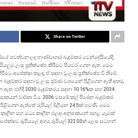
Share on Twitter
යේ පවත්වන ලද භාණ්ඩාගාර බැඳුම්කර වෙන්දේසියේදී,
ියලුම ලංසු ප්
රතික්ෂේප කිරීමට පියවර ගෙන ඇත. මෙම
කිරීමට අපේක්ෂා කළද, ඒ සඳහා වූ ලංසු ප්
රතික්ෂේප වී තිබේ.
ැඳුම්කර සඳහා වූ ලංසු පූර්ණ වශයෙන් පිළිගෙන ඇති අතර,
ෙන ඇත. එහිදී 2030 බැඳුම්කරය සඳහා 10.16%ක සහ 2034
නුපාතයන් වාර්තා විය. 2036 වසරේ කල් පිරෙන බැඳුම්කර
් පිළිගෙන ඇත්තේ රුපියල් බිලියන 24.5ක් පමණි. මෙම
 කාලීන සහ මධ්
ය කාලීන ඵලදා අනුපාතයන් පහළ යෑමක්
පේක්ෂව රුපියලේ අගය රුපියල් 322.03ක් ලෙස සටහන්