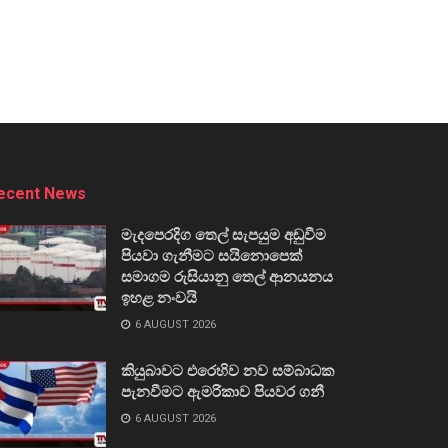
ecent News
මැදපෙරදිග තෙල් සැපයුම අඩුවීම
පියවා ගැනීමට සයිනොපෙක්
සමාගම රුසියානු තෙල් ආනයනය
ඉහළ නංවයි
6 AUGUST 2026
කියුබාවට එරෙහිව නව සම්බාධක
පැනවීමට ඇමරිකාව පියවර ගනී
6 AUGUST 2026