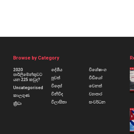
Browse by Category
R
2020
දේශීය
විශේෂාංග
පාර්ලිමේන්තුවට
පුවත්
වීඩියෝ
යන 225 කවුද?
විදෙස්
වෙනත්
Uncategorised
විනිවිද
ව්‍යාපාර
කාලගුණ
විලාසිතා
සංවර්ධන
ක්‍රීඩා