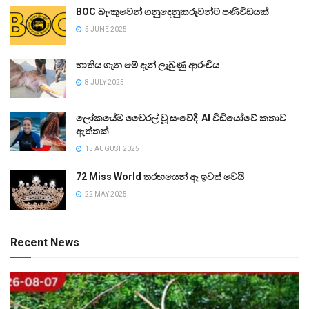
BOC බැංකුවෙන් ගනුදෙනුකරුවන්ට පණිවිඩයක්
5 JUNE 2025
භාතිය ගැන මේ දැන් ලැබුණු ආරංචිය
8 JULY 2025
ලෝකයේම වෛරල් වූ සංවේදී AI වීඩියෝවේ කතාව
ඇත්තක්
15 AUGUST 2025
72 Miss World තරඟයෙන් ඈ ඉවත් වෙයි
22 MAY 2025
Recent News