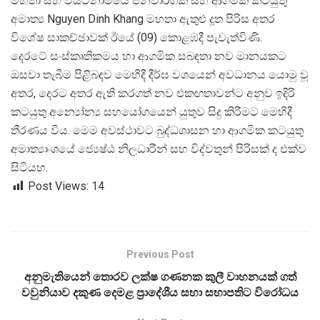
මහතා සහ වියට්නාමයේ ජනවාර්ගික සහ ආගමික කටයුතු
අමාත්
ය Nguyen Dinh Khang මහතා ඇතුළු දූත පිරිස අතර
විශේෂ සාකච්ඡාවක් ඊයේ (09) කොළඹදී පැවැත්විණි.
දෙරටේ සංස්කෘතිකමය හා ආගමික සබඳතා නව මානයකට
ඔසවා තැබීම පිළිබඳව මෙහිදී දීර්ඝ වශයෙන් අවධානය යොමු වූ
අතර, දෙරට අතර ඇති කරගත් නව එකඟතාවන්ට අනුව ඉදිරි
කටයුතු අන්
යෝන්
ය සහයෝගයෙන් යුතුව සිදු කිරීමට මෙහිදී
තීරණය විය. මෙම අවස්ථාවට බුද්ධශාසන හා ආගමික කටයුතු
අමාත්
යාංශයේ ජ්
යෙෂ්ඨ නිලධාරීන් සහ විද්වතුන් පිරිසක් ද එක්ව
සිටියහ.
Post Views:
14
Previous Post
අනුමැතියෙන් තොරව ලක්ෂ ගණනක කුලී වාහනයක් ගත්
වවුනියාව දකුණ දෙමළ ප්‍රාදේශීය සභා සභාපතිට විරෝධය