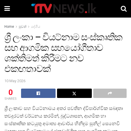
Home
පුවත්
දේශීය
ශ්‍රී ලංකා – වියට්නාම සංස්කෘතික
සහ ආගමික සහයෝගීතාව
ශක්තිමත් කිරීමට නව
එකඟතාවක්
10 May 2026
0
SHARES
ශ්
රී ලංකාව සහ වියට්නාමය අතර පවතින ද්විපාර්ශ්වික සබඳතා
තවදුරටත් වර්ධනය කරමින්, බුද්ධශාසන, ආගමික හා
සංස්කෘතික කටයුතු අමාත්
ය ආචාර්ය හිනිදුම සුනිල් සෙනෙවි