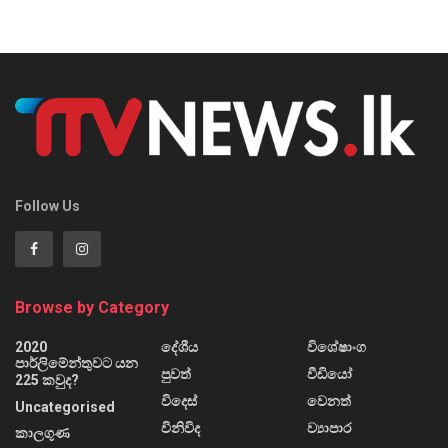
Follow Us
Browse by Category
2020
දේශීය
විශේෂාංග
පාර්ලිමේන්තුවට යන
පුවත්
වීඩියෝ
225 කවුද?
විදෙස්
වෙනත්
Uncategorised
විනිවිද
ව්‍යාපාර
කාලගුණ