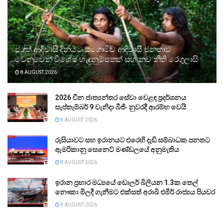
ජගත් ආදිවාසි දිනයට සමගාමීව ආදිවාසී ජනතාව
වෙනුවෙන් විශේෂ හැඳුනුම්පතක් සහ නව නීති රෙගුලාසි
8 AUGUST 2026
2026 චීන ජාත්‍යන්තර සේවා වෙළඳ ප්‍රදර්ශනය
සැප්තැම්බර් 9 වැනිදා බීජිං නුවරදී ආරම්භ වෙයි
8 AUGUST 2026
රුසියාවට සහ ඉරානයට එරෙහි දැඩි සම්බාධක පනතට
ඇමරිකානු සෙනෙට් මණ්ඩලයේ අනුමැතිය
8 AUGUST 2026
ඉරාන ප්‍රහාර මධ්‍යයේ ඩොලර් බිලියන 1.3ක තෙල්
නෞකා මිලදී ගැනීමට එක්සත් අරාබි එමීර් රාජ්‍යය පියවර
8 AUGUST 2026