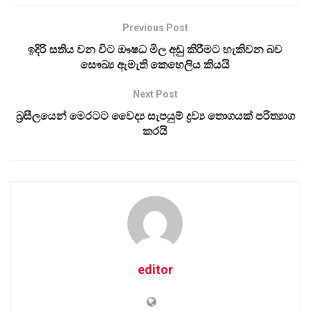
Previous Post
ඉදිරි සතිය වන විට ඖෂධ මිල අඩු කිරීමට හැකිවන බව
සෞඛ්‍ය ඇමැති කෙහෙලිය කියයි
Next Post
බ්‍රසීලයෙන් මෙරටට වෛද්‍ය සැපයුම් ද්‍රව්‍ය තොගයක් පරිත්‍යාග
කරයි
editor