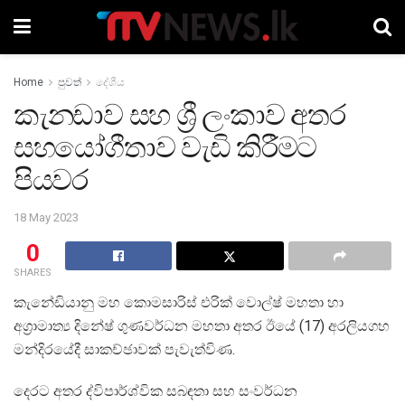
Home
පුවත්
දේශීය
කැනඩාව සහ ශ්‍රී ලංකාව අතර
සහයෝගීතාව වැඩි කිරීමට
පියවර
18 May 2023
0
SHARES
කැනේඩියානු මහ කොමසාරිස් එරික් වොල්ෂ් මහතා හා
අග්‍රාමාත්‍ය දිනේෂ් ගුණවර්ධන මහතා අතර ඊයේ (17) අරලියගහ
මන්දිරයේදී සාකච්ඡාවක් පැවැත්විණ.
දෙරට අතර ද්විපාර්ශ්වික සබඳතා සහ සංවර්ධන