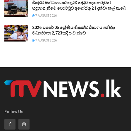
මීගමුව බන්ධනාගාර ගැටුම් නඩුව සැකකරුවන්
හඳුනාගැනීමේ පෙරට්ටුව අගෝස්තු 21 දක්වා කල් තැබේ
7 AUGUST 2026
2026 වසරේ 05 ශ්‍රේණිය ශිෂ්‍යත්ව විභාගය අනිද්දා
මධ්‍යස්ථාන 2,723කදී පැවැත්වේ
7 AUGUST 2026
Follow Us