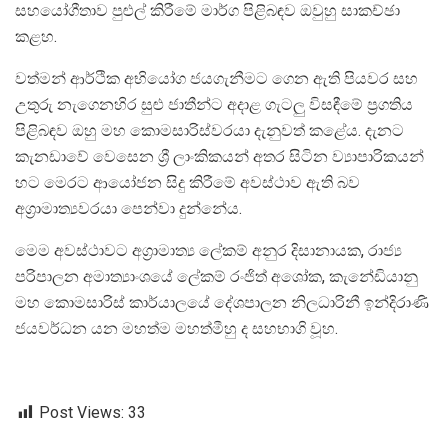
සහයෝගීතාව පුළුල් කිරීමේ මාර්ග පිළිබඳව ඔවුහු සාකච්ඡා
කළහ.
වත්මන් ආර්ථික අභියෝග ජයගැනීමට ගෙන ඇති පියවර සහ
උතුරු නැගෙනහිර සුළු ජාතීන්ට අදාළ ගැටලු විසඳීමේ ප්‍රගතිය
පිළිබඳව ඔහු මහ කොමසාරිස්වරයා දැනුවත් කළේය. දැනට
කැනඩාවේ වෙසෙන ශ්‍රී ලාංකිකයන් අතර සිටින ව්‍යාපාරිකයන්
හට මෙරට ආයෝජන සිදු කිරීමේ අවස්ථාව ඇති බව
අග්‍රාමාත්‍යවරයා පෙන්වා දුන්නේය.
මෙම අවස්ථාවට අග්‍රාමාත්‍ය ලේකම් අනුර දිසානායක, රාජ්‍ය
පරිපාලන අමාත්‍යාංශයේ ලේකම් රංජිත් අශෝක, කැනේඩියානු
මහ කොමසාරිස් කාර්යාලයේ දේශපාලන නිලධාරිනී ඉන්දිරාණි
ජයවර්ධන යන මහත්ම මහත්මීහු ද සහභාගි වූහ.
Post Views:
33