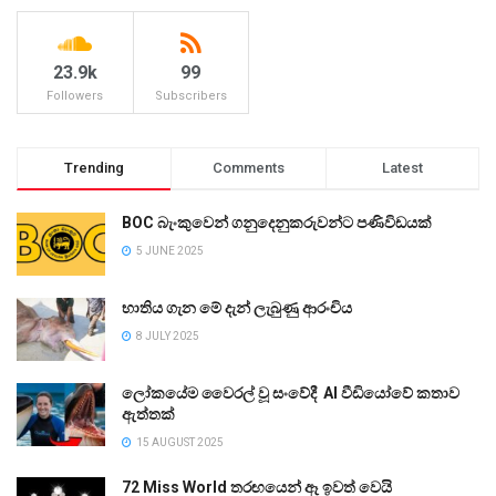
23.9k
99
Followers
Subscribers
Trending
Comments
Latest
BOC බැංකුවෙන් ගනුදෙනුකරුවන්ට පණිවිඩයක්
5 JUNE 2025
භාතිය ගැන මේ දැන් ලැබුණු ආරංචිය
8 JULY 2025
ලෝකයේම වෛරල් වූ සංවේදී AI වීඩියෝවේ කතාව
ඇත්තක්
15 AUGUST 2025
72 Miss World තරඟයෙන් ඈ ඉවත් වෙයි