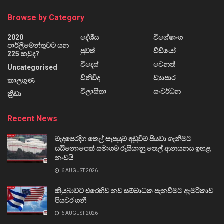
Browse by Category
2020
දේශීය
විශේෂාංග
පාර්ලිමේන්තුවට යන
පුවත්
වීඩියෝ
225 කවුද?
විදෙස්
වෙනත්
Uncategorised
විනිවිද
ව්‍යාපාර
කාලගුණ
විලාසිතා
සංවර්ධන
ක්‍රීඩා
Recent News
මැදපෙරදිග තෙල් සැපයුම අඩුවීම පියවා ගැනීමට
සයිනොපෙක් සමාගම රුසියානු තෙල් ආනයනය ඉහළ
නංවයි
6 AUGUST 2026
කියුබාවට එරෙහිව නව සම්බාධක පැනවීමට ඇමරිකාව
පියවර ගනී
6 AUGUST 2026