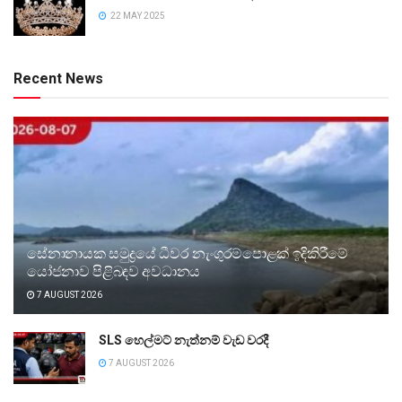
22 MAY 2025
Recent News
සේනානායක සමුද්‍රයේ ධීවර නැංගුරම්පොළක් ඉදිකිරීමේ
යෝජනාව පිළිබඳව අවධානය
7 AUGUST 2026
SLS හෙල්මට් නැත්නම් වැඩ වරදී
7 AUGUST 2026