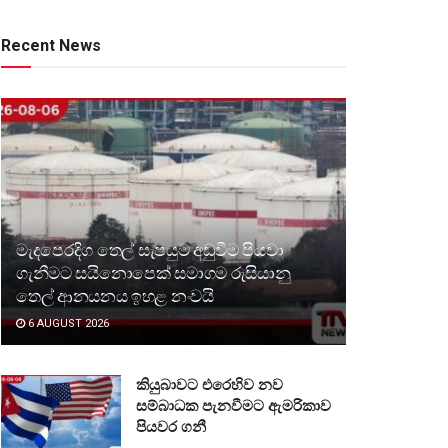
Recent News
මැදපෙරදිග තෙල් සැපයුම අඩුවීම පියවා
ගැනීමට සයිනොපෙක් සමාගම රුසියානු
තෙල් ආනයනය ඉහළ නංවයි
6 AUGUST 2026
කියුබාවට එරෙහිව නව
සම්බාධක පැනවීමට ඇමරිකාව
පියවර ගනී