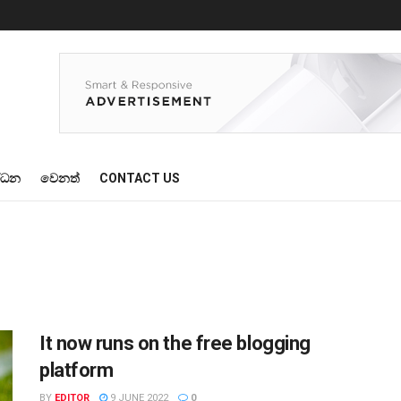
්ධන
වෙනත්
CONTACT US
It now runs on the free blogging
platform
BY
EDITOR
9 JUNE 2022
0