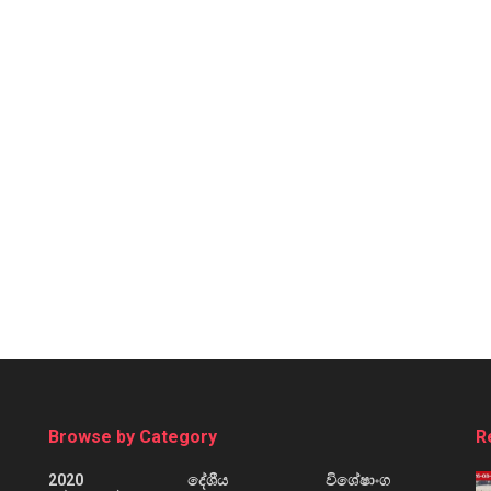
Browse by Category
R
2020
දේශීය
විශේෂාංග