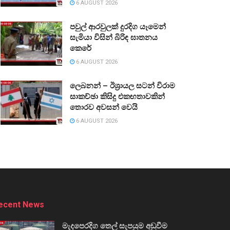
6 AUGUST 2026
පවුල් ආරවුලක් දුරදිග යෑමෙන්
සැමියා විසින් බිරිඳ ඝාතනය
කෙරේ
6 AUGUST 2026
ලෙබනන් – ඊශ්‍රායල සටන් විරාම
සාකච්ඡා කිසිදු එකඟතාවකින්
තොරව අවසන් වෙයි
6 AUGUST 2026
ecent News
මැදපෙරදිග තෙල් සැපයුම අඩුවීම