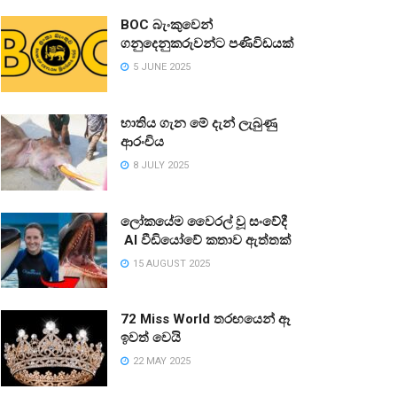
BOC බැංකුවෙන්
ගනුදෙනුකරුවන්ට පණිවිඩයක්
5 JUNE 2025
භාතිය ගැන මේ දැන් ලැබුණු
ආරංචිය
8 JULY 2025
ලෝකයේම වෛරල් වූ සංවේදී
AI වීඩියෝවේ කතාව ඇත්තක්
15 AUGUST 2025
72 Miss World තරඟයෙන් ඈ
ඉවත් වෙයි
22 MAY 2025