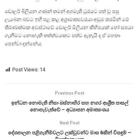
ඩොලර් බිලියන ගණන් තමන් අගමැති ධූරයට පත් වූ පසු
ලැබෙන බවට ඉඟි පළ කළ අග්‍රාමාත්‍යවරයා අඩුම තරමින් මේ
තීරණාත්මක අවස්ථාවේ ඩොලර් මිලියන කිහිපයක් හෝ සපයා
ගැනීමට නොහැකි තත්ත්වයකට පත්ව ඇතැයි ද ඒ මහතා
පෙන්වා දුන්නේය.
Post Views:
14
Previous Post
ඉන්ධන නොමැති නිසා බස්නාහිර සහ නගර ආශ්‍රීත පාසල්
නොපැවැත්වේ – අධ්‍යාපන අමාත්‍යංශය
Next Post
දේශපාලන පළිගැනීම්වලට ලක්වූවන්ට මාස 6කින් විසඳුම් –