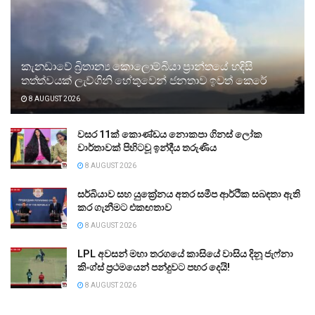
කැනඩාවේ බ්‍රිතාන්‍ය කොලොම්බියා ප්‍රාන්තයේ හදිසි
තත්ත්වයක් ලැව්ගිනි හේතුවෙන් ජනතාව ඉවත් කෙරේ
8 AUGUST 2026
වසර 11ක් කොණ්ඩය නොකපා ගිනස් ලෝක
වාර්තාවක් පිහිටවූ ඉන්දීය තරුණිය
8 AUGUST 2026
සර්බියාව සහ යුක්‍රේනය අතර සමීප ආර්ථික සබඳතා ඇති
කර ගැනීමට එකඟතාව
8 AUGUST 2026
LPL අවසන් මහා තරගයේ කාසියේ වාසිය දිනූ ජැෆ්නා
කිංග්ස් ප්‍රථමයෙන් පන්දුවට පහර දෙයි!
8 AUGUST 2026