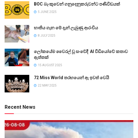
BOC බැංකුවෙන් ගනුදෙනුකරුවන්ට පණිවිඩයක්
5 JUNE 2025
භාතිය ගැන මේ දැන් ලැබුණු ආරංචිය
8 JULY 2025
ලෝකයේම වෛරල් වූ සංවේදී AI වීඩියෝවේ කතාව
ඇත්තක්
15 AUGUST 2025
72 Miss World තරඟයෙන් ඈ ඉවත් වෙයි
22 MAY 2025
Recent News