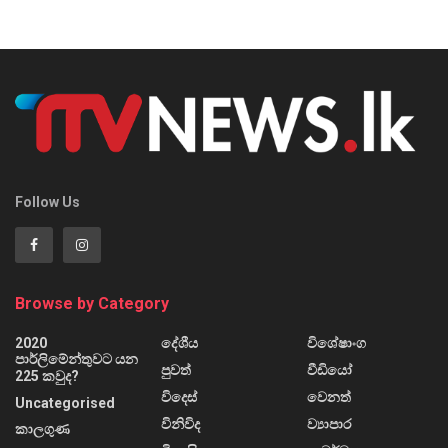
Follow Us
Browse by Category
2020
දේශීය
විශේෂාංග
පාර්ලිමේන්තුවට යන
පුවත්
වීඩියෝ
225 කවුද?
විදෙස්
වෙනත්
Uncategorised
විනිවිද
ව්‍යාපාර
කාලගුණ