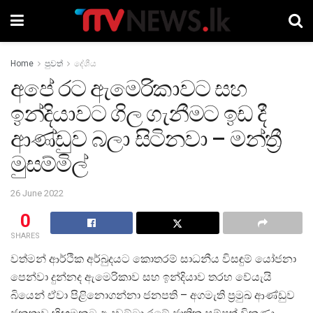
Home
පුවත්
දේශීය
අපේ රට ඇමෙරිකාවට සහ
ඉන්දියාවට ගිල ගැනීමට ඉඩ දී
ආණ්ඩුව බලා සිටිනවා – මන්ත්‍රී
මුසම්මිල්
26 June 2022
0
SHARES
වත්මන් ආර්ථික අර්බුදයට කොතරම් සාධනීය විසඳුම් යෝජනා
පෙන්වා දුන්නද ඇමෙරිකාව සහ ඉන්දියාව තරහ වේයැයි
බියෙන් ඒවා පිළිනොගන්නා ජනපති – අගමැති ප්‍රමුඛ ආණ්ඩුව