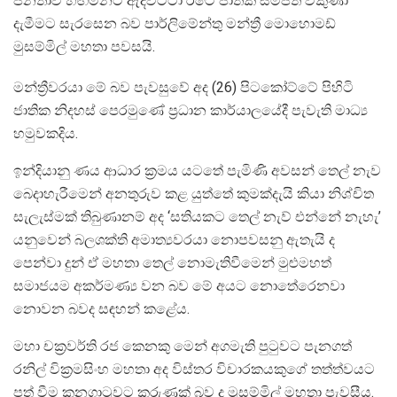
ජනතාව හිඟමනට ඇදවට්ටා රටේ ජාතික සම්පත් විකුණා
දැමීමට සැරසෙන බව පාර්ලිමේන්තු මන්ත්‍රී මොහොමඩ්
මුසම්මිල් මහතා පවසයි.
මන්ත්‍රීවරයා මේ බව පැවසුවේ අද (26) පිටකෝට්ටේ පිහිටි
ජාතික නිදහස් පෙරමුණේ ප්‍රධාන කාර්යාලයේදී පැවැති මාධ්‍ය
හමුවකදිය.
ඉන්දියානු ණය ආධාර ක්‍රමය යටතේ පැමිණි අවසන් තෙල් නැව
බෙදාහැරීමෙන් අනතුරුව කළ යුත්තේ කුමක්දැයි කියා නිශ්චිත
සැලැස්මක් තිබුණානම් අද ‘සතියකට තෙල් නැව් එන්නේ නැහැ’
යනුවෙන් බලශක්ති අමාත්‍යවරයා නොපවසනු ඇතැයි ද
පෙන්වා දුන් ඒ මහතා තෙල් නොමැතිවීමෙන් මුළුමහත්
සමාජයම අකර්මණ්‍ය වන බව මේ අයට නොතේරෙනවා
නොවන බවද සඳහන් කළේය.
මහා චක්‍රවර්ති රජ කෙනකු මෙන් අගමැති පුටුවට පැනගත්
රනිල් වික්‍රමසිංහ මහතා අද විස්තර විචාරකයකුගේ තත්ත්වයට
පත් වීම කනගාටුවට කරුණක් බව ද මුසම්මිල් මහතා පැවසීය.