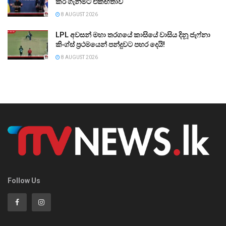
කර ගැනීමට එකඟතාව
8 AUGUST 2026
LPL අවසන් මහා තරගයේ කාසියේ වාසිය දිනූ ජැෆ්නා
කිංග්ස් ප්‍රථමයෙන් පන්දුවට පහර දෙයි!
8 AUGUST 2026
Follow Us