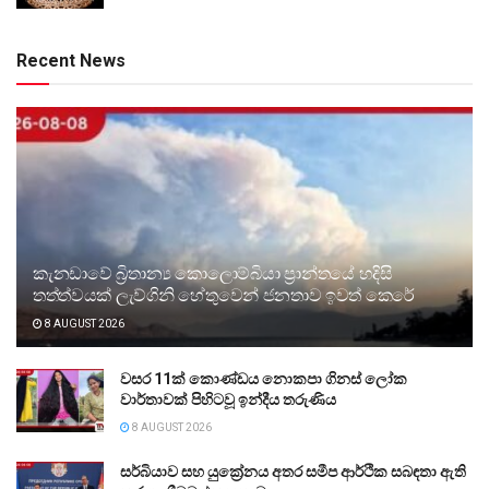
Recent News
කැනඩාවේ බ්‍රිතාන්‍ය කොලොම්බියා ප්‍රාන්තයේ හදිසි
තත්ත්වයක් ලැව්ගිනි හේතුවෙන් ජනතාව ඉවත් කෙරේ
8 AUGUST 2026
වසර 11ක් කොණ්ඩය නොකපා ගිනස් ලෝක
වාර්තාවක් පිහිටවූ ඉන්දීය තරුණිය
8 AUGUST 2026
සර්බියාව සහ යුක්‍රේනය අතර සමීප ආර්ථික සබඳතා ඇති