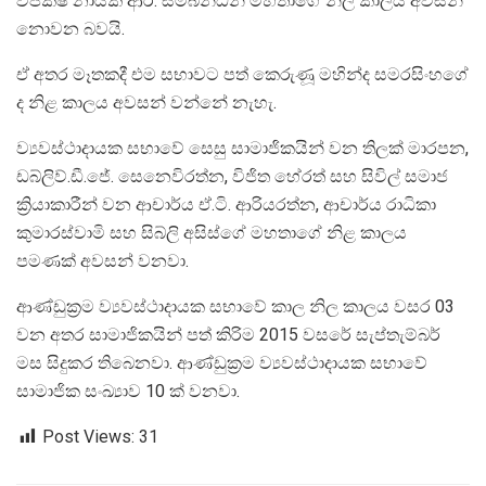
විපක්ෂ නායක ආර්. සම්බන්ධන් මහතාගේ නිල කාලය අවසන්
නොවන බවයි.
ඒ අතර මෑතකදී එම සභාවට පත් කෙරුණූ මහින්ද සමරසිංහගේ
ද නිළ කාලය අවසන් වන්නේ නැහැ.
ව්‍යවස්ථාදායක සභාවේ සෙසු සාමාජිකයින් වන තිලක් මාරපන,
ඩබ්ලිව්.ඩී.ජේ. සෙනෙවිරත්න, විජිත හේරත් සහ සිවිල් සමාජ
ක්‍රියාකාරීන් වන ආචාර්ය ඒ.ටි. ආරියරත්න, ආචාර්ය රාධිකා
කුමාරස්වාමි සහ සිබ්ලි අසිස්ගේ මහතාගේ නිළ කාලය
පමණක් අවසන් වනවා.
ආණ්ඩුක්‍රම ව්‍යවස්ථාදායක සභාවේ කාල‍ නිල කාලය වසර 03
වන අතර සාමාජිකයින් පත් කිරිම 2015 වසරේ සැප්තැම්බර්
මස සිදුකර තිබෙනවා. ආණ්ඩුක්‍රම ව්‍යවස්ථාදායක සභාවේ
සාමාජික සංඛ්‍යාව 10 ක් වනවා.
Post Views:
31