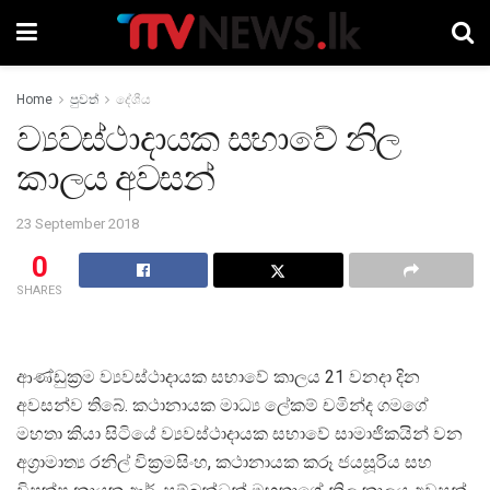
Home
පුවත්
දේශීය
ව්‍යවස්ථාදායක සභාවේ නිල
කාලය අවසන්
23 September 2018
0
SHARES
ආණ්ඩුක්‍රම ව්‍යවස්ථාදායක සභාවේ කාල‍ය 21 වනදා දින
අවසන්ව තිබේ. කථානායක මාධ්‍ය ලේකම් චමින්ද ගමගේ
මහතා කියා සිටියේ ව්‍යවස්ථාදායක සභාවේ සාමාජිකයින් වන
අග්‍රාමාත්‍ය රනිල් වික්‍රමසිංහ, කථානායක කරූ ජයසූරිය සහ