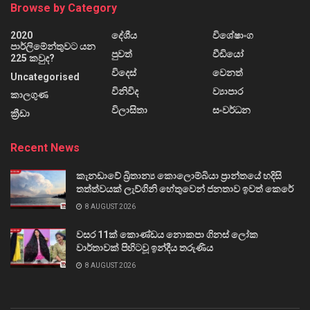
Browse by Category
2020
දේශීය
විශේෂාංග
පාර්ලිමේන්තුවට යන
පුවත්
වීඩියෝ
225 කවුද?
විදෙස්
වෙනත්
Uncategorised
විනිවිද
ව්‍යාපාර
කාලගුණ
විලාසිතා
සංවර්ධන
ක්‍රීඩා
Recent News
කැනඩාවේ බ්‍රිතාන්‍ය කොලොම්බියා ප්‍රාන්තයේ හදිසි
තත්ත්වයක් ලැව්ගිනි හේතුවෙන් ජනතාව ඉවත් කෙරේ
8 AUGUST 2026
වසර 11ක් කොණ්ඩය නොකපා ගිනස් ලෝක
වාර්තාවක් පිහිටවූ ඉන්දීය තරුණිය
8 AUGUST 2026