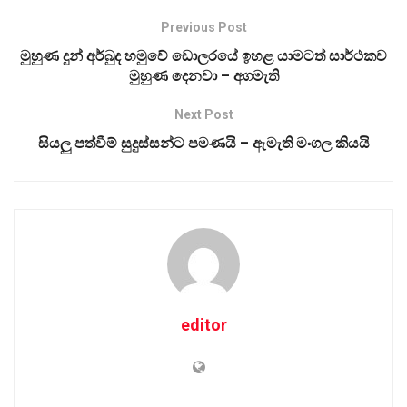
Previous Post
මුහුණ දුන් අර්බුද හමුවේ ඩොලරයේ ඉහළ යාමටත් සාර්ථකව
මුහුණ දෙනවා – අගමැති
Next Post
සියලු පත්වීම් සුදුස්සන්ට පමණයි – ඇමැති මංගල කියයි
editor