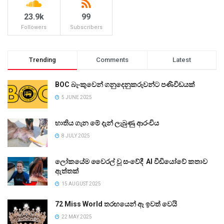
23.9k
99
Followers
Subscribers
Trending
Comments
Latest
BOC බැංකුවෙන් ගනුදෙනුකරුවන්ට පණිවිඩයක්
5 JUNE 2025
භාතිය ගැන මේ දැන් ලැබුණු ආරංචිය
8 JULY 2025
ලෝකයේම වෛරල් වූ සංවේදී AI වීඩියෝවේ කතාව
ඇත්තක්
15 AUGUST 2025
72 Miss World තරඟයෙන් ඈ ඉවත් වෙයි
22 MAY 2025