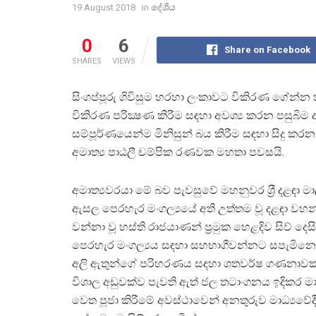
19 August 2018
in
දේශීය
0
6
Share on Facebook
SHARES
VIEWS
සිංගප්පූරු ගිවිසුම හරහා ලංකාවට විකිරණ ගේන්න
විකිරණ පරික්‍ෂණ කිරීම සඳහා අවශ්‍ය කරන පසුබ
සම්පූර්ණයෙන්ම මිනිසුන් බය කිරීම සඳහා සිදු කරන
අමාත්‍ය පාඨලී චම්පික රණවක මහතා පවසයි.
අමාත්‍යවරයා මේ බව පැවසුවේ මහනුවර ශ‍්‍රී දළඳා ම
ඇසල පෙරහැර මංගල්‍යයේ අති උත්තම වූ දළඳා වහ
වන්නා වූ හස්ති රාජයාණන් ප‍්‍රමුක හෙළදිව සිව් දෙස
පෙරහැර මංගල්‍යය සඳහා සහභාගීවන්නට සපැමිනෙ
අලි ඇතුන්ගේ පරිහරණය සඳහා ශතවර්ෂ ගණනාව
විශාල අඩුවක්ව පැවති ඇත් ජල තටාංගනය ඉදිකර ම
වෙත පූජා කිරීමේ අවස්ථාවෙන් අනතුරුව මාධ්‍යවේදී