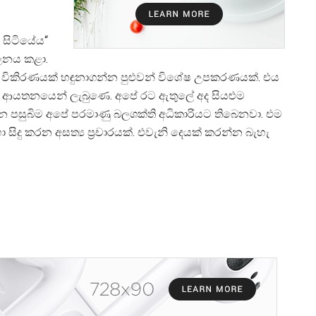
 සිටියේය“
ාලනය කළා.
ිකිරණයක් හඳුනාගන්න පුළුවන් විශේෂ උපකරණයක්. එය
ණ ආයතනයෙන් ලැබුණෙ. අපේ රට ඇතුලේ අද සියළුම
රන පසුබිම අපේ පරමාණු බලශක්ති අධිකාරියට තිබෙනවා. එම
සිදු කරන අසත්‍ය ප‍්‍රචාරයක්. එවැනි දෙයක් කරන්න බැහැ