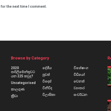
 for the next time I comment.
Browse by Category
R
2020
දේශීය
විශේෂාංග
පාර්ලිමේන්තුවට
පුවත්
වීඩියෝ
යන 225 කවුද?
විදෙස්
වෙනත්
Uncategorised
විනිවිද
ව්‍යාපාර
කාලගුණ
විලාසිතා
සංවර්ධන
ක්‍රීඩා