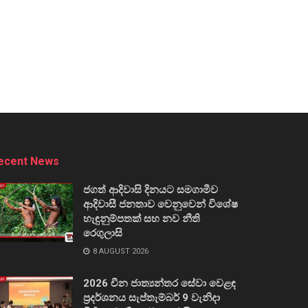
ecent News
ජගත් ආදිවාසි දිනයට සමගාමීව
ආදිවාසී ජනතාව වෙනුවෙන් විශේෂ
හැඳුනුම්පතක් සහ නව නීති
රෙගුලාසි
8 AUGUST 2026
2026 චීන ජාත්‍යන්තර සේවා වෙළඳ
ප්‍රදර්ශනය සැප්තැම්බර් 9 වැනිදා