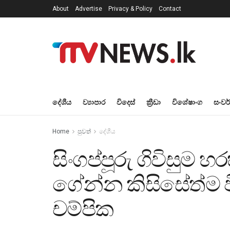
About
Advertise
Privacy & Policy
Contact
දේශීය
ව්‍යාපාර
විදෙස්
ක්‍රීඩා
විශේෂාංග
සංවර
Home
පුවත්
දේශීය
සිංගප්පූරු ගිවිසුම
ගේන්න කිසිසේත්ම ව
චම්පික