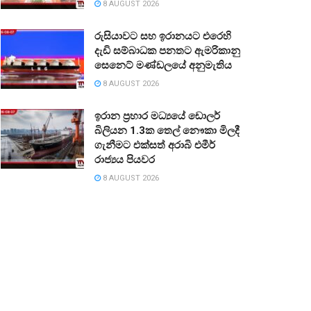
8 AUGUST 2026
රුසියාවට සහ ඉරානයට එරෙහි
දැඩි සම්බාධක පනතට ඇමරිකානු
සෙනෙට් මණ්ඩලයේ අනුමැතිය
8 AUGUST 2026
ඉරාන ප්‍රහාර මධ්‍යයේ ඩොලර්
බිලියන 1.3ක තෙල් නෞකා මිලදී
ගැනීමට එක්සත් අරාබි එමීර්
රාජ්‍යය පියවර
8 AUGUST 2026