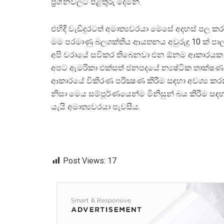
ප‍්‍රශ්නවලට පිළිතුරු දෙමින්.
එහිදී වැඩිදුරටත් අමාත්‍යවරයා මෙසේ අදහස් පල කර
මම පරමාණු බලශක්තිය ආයතනය අවුරුදු 10 ක් ප
අපි වරායේ සවිකර තිබෙනවා එන ඕනම ආකාරයක ව
අපට ඇමරිකා එක්සත් ජනපදයේ න්‍යෂ්ටික තාක්ෂ
ආකාරයේ විකිරණ පරික්‍ෂණ කිරීම සඳහා අවශ්‍ය ක
නිසා මෙය සම්පූර්ණයෙන්ම මිනිසුන් බය කිරීම සඳහා 
යැයි අමාත්‍යවරයා පැවසීය.
Post Views:
17