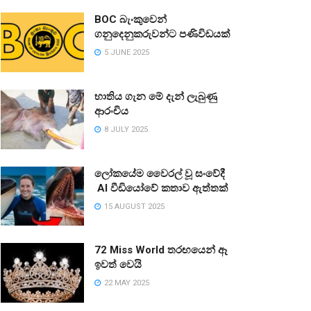
BOC බැංකුවෙන්
ගනුදෙනුකරුවන්ට පණිවිඩයක්
5 JUNE 2025
භාතිය ගැන මේ දැන් ලැබුණු
ආරංචිය
8 JULY 2025
ලෝකයේම වෛරල් වූ සංවේදී
AI වීඩියෝවේ කතාව ඇත්තක්
15 AUGUST 2025
72 Miss World තරඟයෙන් ඈ
ඉවත් වෙයි
22 MAY 2025