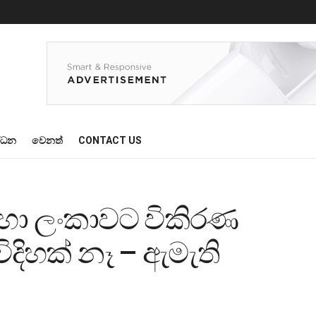
්ධන
වෙනත්
CONTACT US
 හරහා ලංකාවට විකිරණ
ිදිහක් නෑ – ඇමැති