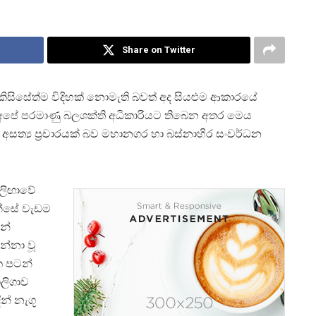
Share on Twitter
 කිසිසේත්ම විදිහක් නොමැති බවත් අද සියළුම ආකාරයේ
ිම අපේ පරමාණු බලශක්ති අධිකාරියට තිබෙන අතර මෙය
 අසත්‍ය ප‍්‍රචාරයක් බව මහානගර හා බස්නාහිර සංවර්ධන
ාලිඟාවේ
න්සේ වැඩම
ින්
න්නා වූ
ක පටන්
ාලිගාව
න් නැගූ