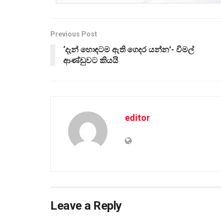
Previous Post
‘දැන් හොඳටම ඇති ගෙදර යන්න’- විමල්
ආණ්ඩුවට කියයි
editor
Leave a Reply