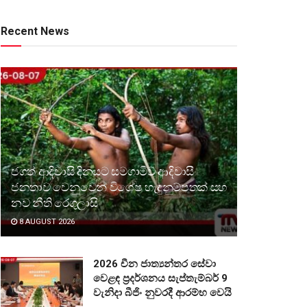
Recent News
ජගත් ආදිවාසි දිනයට සමගාමීව ආදිවාසී
ජනතාව වෙනුවෙන් විශේෂ හැඳුනුම්පතක් සහ
නව නීති රෙගුලාසි
8 AUGUST 2026
2026 චීන ජාත්‍යන්තර සේවා
වෙළඳ ප්‍රදර්ශනය සැප්තැම්බර් 9
වැනිදා බීජිං නුවරදී ආරම්භ වෙයි