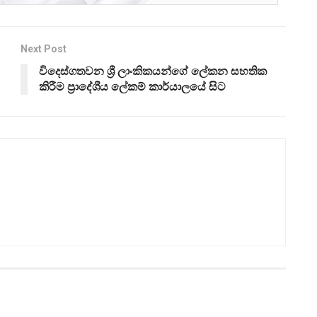
Next Post
විදෙස්ගතවන ශ්‍රී ලාංකිකයන්ගේ ලේකන සහතික
කිරීම ප්‍රාදේශීය ලේකම් කාර්යාලයේ සිට